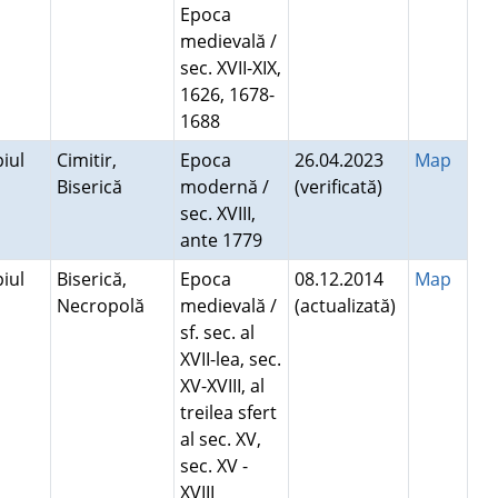
Epoca
medievală /
sec. XVII-XIX,
1626, 1678-
1688
iul
Cimitir,
Epoca
26.04.2023
Map
Biserică
modernă /
(verificată)
sec. XVIII,
ante 1779
iul
Biserică,
Epoca
08.12.2014
Map
Necropolă
medievală /
(actualizată)
sf. sec. al
XVII-lea, sec.
XV-XVIII, al
treilea sfert
al sec. XV,
sec. XV -
XVIII