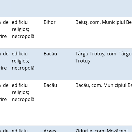
ă de
edificiu
Bihor
Beiuş, com. Municipiul B
religios;
ire
necropolă
ă
ă de
edificiu
Bacău
Târgu Trotuş, com. Târgu
religios;
Trotuş
ire
necropolă
ă
ă de
edificiu
Bacău
Bacău, com. Municipiul 
religios;
ire
necropolă
ă
ă de
edificiu
Argeş
Zidurile, com. Mozăceni