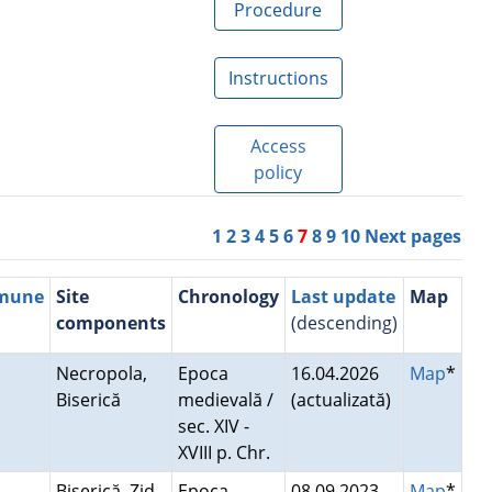
Procedure
Instructions
Access
policy
1
2
3
4
5
6
7
8
9
10
Next pages
mmune
Site
Chronology
Last update
Map
components
(descending)
Necropola,
Epoca
16.04.2026
Map
*
Biserică
medievală /
(actualizată)
sec. XIV -
XVIII p. Chr.
Biserică, Zid
Epoca
08.09.2023
Map
*