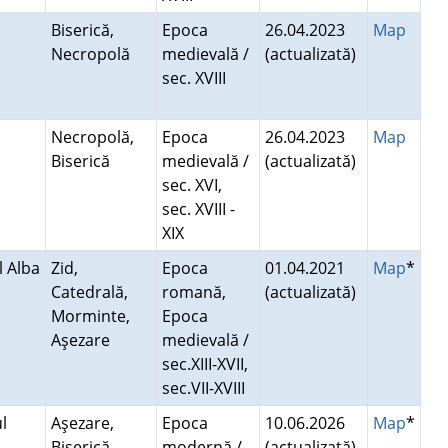
Biserică,
Epoca
26.04.2023
Map
Necropolă
medievală /
(actualizată)
sec. XVIII
i
Necropolă,
Epoca
26.04.2023
Map
Biserică
medievală /
(actualizată)
sec. XVI,
sec. XVIII -
XIX
l Alba
Zid,
Epoca
01.04.2021
Map
*
Catedrală,
romană,
(actualizată)
Morminte,
Epoca
Aşezare
medievală /
sec.XIII-XVII,
sec.VII-XVIII
l
Aşezare,
Epoca
10.06.2026
Map
*
Biserică,
modernă /
(actualizată)