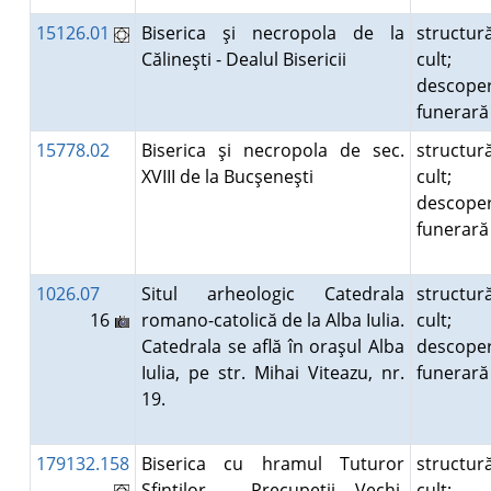
15126.01
Biserica şi necropola de la
structur
Călineşti - Dealul Bisericii
cult;
descoper
funerar
15778.02
Biserica şi necropola de sec.
structur
XVIII de la Bucşeneşti
cult;
descoper
funerar
1026.07
Situl arheologic Catedrala
structur
16
romano-catolică de la Alba Iulia.
cult;
Catedrala se află în oraşul Alba
descoper
Iulia, pe str. Mihai Viteazu, nr.
funerar
19.
179132.158
Biserica cu hramul Tuturor
structur
Sfinţilor - Precupeţii Vechi.
cult;