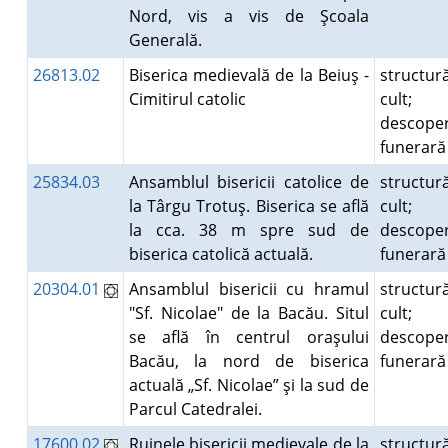
Nord, vis a vis de Şcoala
Generală.
26813.02
Biserica medievală de la Beiuş -
structur
Cimitirul catolic
cult;
descoper
funerar
25834.03
Ansamblul bisericii catolice de
structur
la Târgu Trotuş. Biserica se află
cult;
la cca. 38 m spre sud de
descoper
biserica catolică actuală.
funerar
20304.01
Ansamblul bisericii cu hramul
structur
"Sf. Nicolae" de la Bacău. Situl
cult;
se află în centrul oraşului
descoper
Bacău, la nord de biserica
funerar
actuală „Sf. Nicolae” şi la sud de
Parcul Catedralei.
17600.02
Ruinele bisericii medievale de la
structur