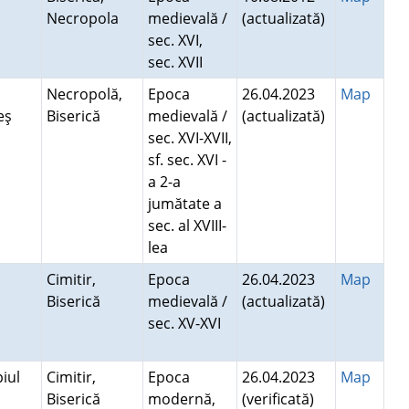
Necropola
medievală /
(actualizată)
sec. XVI,
sec. XVII
Necropolă,
Epoca
26.04.2023
Map
geş
Biserică
medievală /
(actualizată)
sec. XVI-XVII,
sf. sec. XVI -
a 2-a
jumătate a
sec. al XVIII-
lea
i
Cimitir,
Epoca
26.04.2023
Map
Biserică
medievală /
(actualizată)
sec. XV-XVI
iul
Cimitir,
Epoca
26.04.2023
Map
Biserică
modernă,
(verificată)