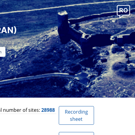
RAN)
l number of sites:
28988
Recording
sheet