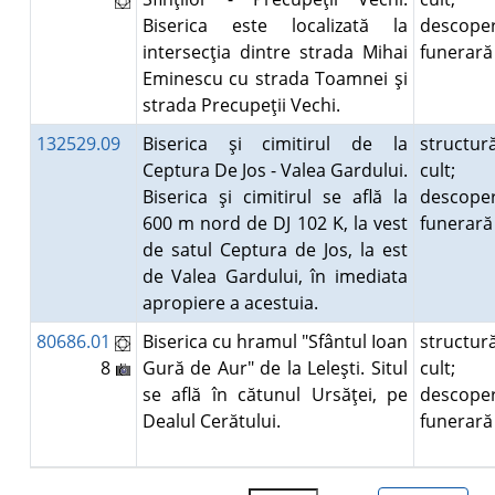
Biserica este localizată la
descoper
intersecţia dintre strada Mihai
funerar
Eminescu cu strada Toamnei şi
strada Precupeţii Vechi.
132529.09
Biserica şi cimitirul de la
structur
Ceptura De Jos - Valea Gardului.
cult;
Biserica şi cimitirul se află la
descoper
600 m nord de DJ 102 K, la vest
funerar
de satul Ceptura de Jos, la est
de Valea Gardului, în imediata
apropiere a acestuia.
80686.01
Biserica cu hramul "Sfântul Ioan
structur
8
Gură de Aur" de la Leleşti. Situl
cult;
se află în cătunul Ursăţei, pe
descoper
Dealul Cerătului.
funerar