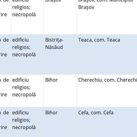
religios;
Braşov
ire
necropolă
ă
ă de
edificiu
Bistriţa-
Teaca, com. Teaca
religios;
Năsăud
ire
necropolă
ă
ă de
edificiu
Bihor
Cherechiu, com. Cherec
religios;
ire
necropolă
ă
ă de
edificiu
Bihor
Cefa, com. Cefa
religios;
ire
necropolă
ă