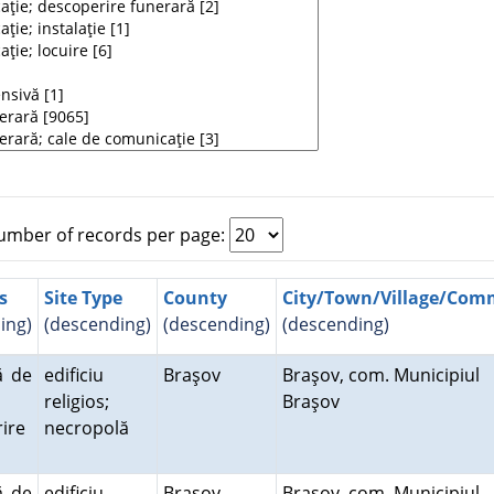
mber of records per page:
s
Site Type
County
City/Town/Village/Co
ing)
(descending)
(descending)
(descending)
ă de
edificiu
Braşov
Braşov, com. Municipiul
religios;
Braşov
ire
necropolă
ă
ă de
edificiu
Braşov
Braşov, com. Municipiul