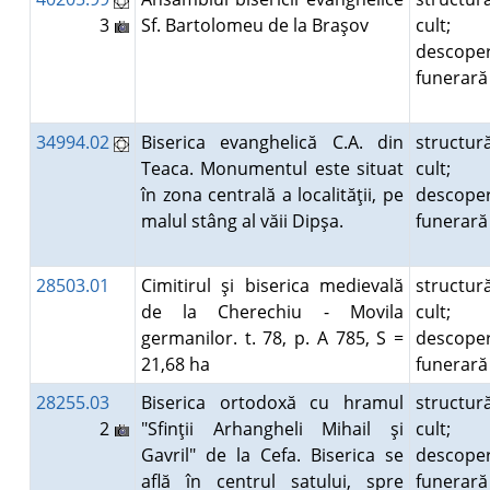
3
Sf. Bartolomeu de la Braşov
cult;
descoper
funerar
34994.02
Biserica evanghelică C.A. din
structur
Teaca. Monumentul este situat
cult;
în zona centrală a localităţii, pe
descoper
malul stâng al văii Dipşa.
funerar
28503.01
Cimitirul şi biserica medievală
structur
de la Cherechiu - Movila
cult;
germanilor. t. 78, p. A 785, S =
descoper
21,68 ha
funerar
28255.03
Biserica ortodoxă cu hramul
structur
2
"Sfinţii Arhangheli Mihail şi
cult;
Gavril" de la Cefa. Biserica se
descoper
află în centrul satului, spre
funerar