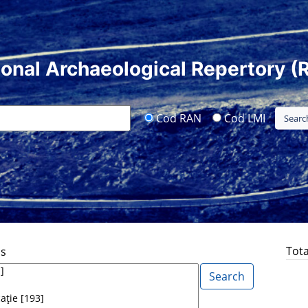
ional Archaeological Repertory (
Cod RAN
Cod LMI
Tota
ds