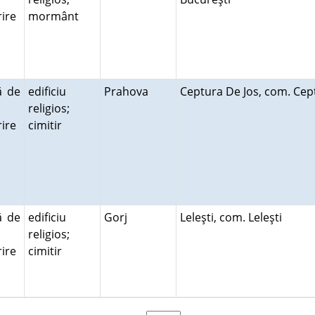
ire
mormânt
ă
ă de
edificiu
Prahova
Ceptura De Jos, com. Ce
religios;
ire
cimitir
ă
ă de
edificiu
Gorj
Leleşti, com. Leleşti
religios;
ire
cimitir
ă