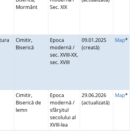
Mormânt
Sec. XIX
ptura
Cimitir,
Epoca
09.01.2025
Map
*
Biserică
modernă /
(creată)
sec. XVIII-XX,
sec. XVIII
Cimitir,
Epoca
29.06.2026
Map
*
Biserică de
modernă /
(actualizată)
lemn
sfârşitul
secolului al
XVIII-lea