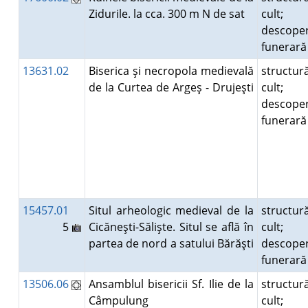
Zidurile. la cca. 300 m N de sat
cult;
descoper
funerar
13631.02
Biserica şi necropola medievală
structur
de la Curtea de Argeş - Drujeşti
cult;
descoper
funerar
15457.01
Situl arheologic medieval de la
structur
5
Cicăneşti-Sălişte. Situl se află în
cult;
partea de nord a satului Bărăşti
descoper
funerar
13506.06
Ansamblul bisericii Sf. Ilie de la
structur
Câmpulung
cult;