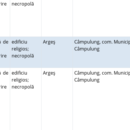
ire
necropolă
ă
ă de
edificiu
Argeş
Câmpulung, com. Municip
religios;
Câmpulung
ire
necropolă
ă
ă de
edificiu
Argeş
Câmpulung, com. Municip
religios;
Câmpulung
ire
necropolă
ă