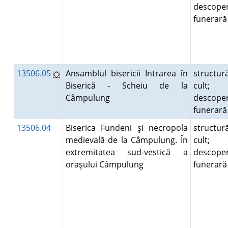
descoper
funerar
13506.05
Ansamblul bisericii Intrarea în
structur
Biserică - Scheiu de la
cult;
Câmpulung
descoper
funerar
13506.04
Biserica Fundeni şi necropola
structur
medievală de la Câmpulung. În
cult;
extremitatea sud-vestică a
descoper
oraşului Câmpulung
funerar