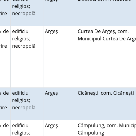
religios;
ire
necropolă
ă
ă de
edificiu
Argeş
Curtea De Argeş, com.
religios;
Municipiul Curtea De Ar
ire
necropolă
ă
ă de
edificiu
Argeş
Cicăneşti, com. Cicăneşt
religios;
ire
necropolă
ă
ă de
edificiu
Argeş
Câmpulung, com. Municip
religios;
Câmpulung