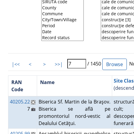
/ 1450
Nu
|<<
<
>
>>|
Site Clas
RAN
Name
(descend
Code
40205.22
Biserica Sf. Martin de la Braşov.
structur
7
Biserica se află pe
cult;
promontoriul nord-vestic al
descoper
Dealului Cetăţui.
funerar
40205.99
Ansamblul bisericii evanghelice
structur