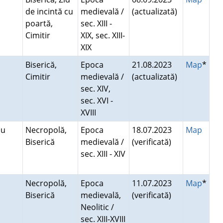
de incintă cu
medievală /
(actualizată)
poartă,
sec. XIII -
Cimitir
XIX, sec. XIII-
XIX
Biserică,
Epoca
21.08.2023
Map
*
Cimitir
medievală /
(actualizată)
sec. XIV,
sec. XVI -
XVIII
hiu
Necropolă,
Epoca
18.07.2023
Map
Biserică
medievală /
(verificată)
sec. XIII - XIV
Necropolă,
Epoca
11.07.2023
Map
*
Biserică
medievală,
(verificată)
Neolitic /
sec. XIII-XVIII