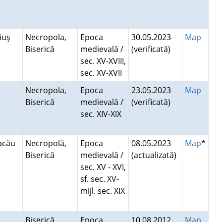
eiuş
Necropola,
Epoca
30.05.2023
Map
Biserică
medievală /
(verificată)
sec. XV-XVIII,
sec. XV-XVII
Necropola,
Epoca
23.05.2023
Map
Biserică
medievală /
(verificată)
sec. XIV-XIX
Bacău
Necropolă,
Epoca
08.05.2023
Map
*
Biserică
medievală /
(actualizată)
sec. XV - XVI,
sf. sec. XV-
mijl. sec. XIX
Biserică,
Epoca
10.08.2012
Map