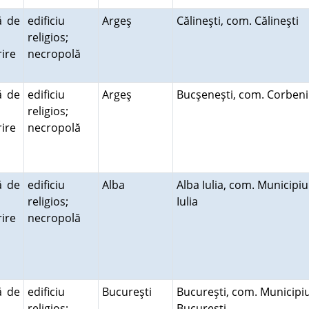
ă de
edificiu
Argeş
Călineşti, com. Călineşti
religios;
ire
necropolă
ă
ă de
edificiu
Argeş
Bucşeneşti, com. Corben
religios;
ire
necropolă
ă
ă de
edificiu
Alba
Alba Iulia, com. Municipiu
religios;
Iulia
ire
necropolă
ă
ă de
edificiu
Bucureşti
Bucureşti, com. Municipiu
religios;
Bucureşti