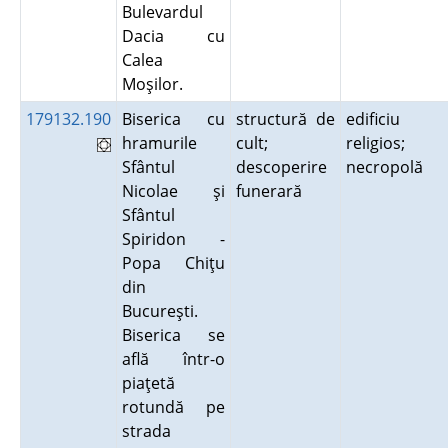
Bulevardul
Dacia cu
Calea
Moşilor.
179132.190
Biserica cu
structură de
edificiu
hramurile
cult;
religios;
Sfântul
descoperire
necropolă
Nicolae şi
funerară
Sfântul
Spiridon -
Popa Chiţu
din
Bucureşti.
Biserica se
află într-o
piaţetă
rotundă pe
strada