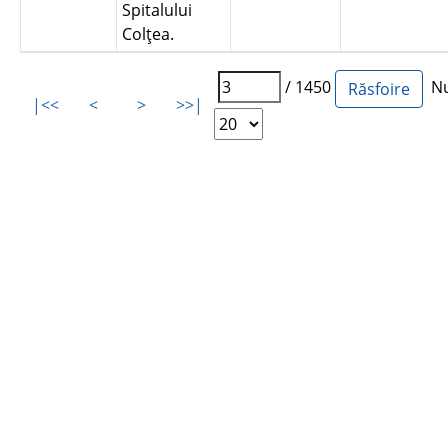
Spitalului
Colţea.
/ 1450
Num
|<<
<
>
>>|