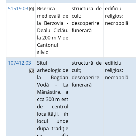
51519.03
Biserica
structură de
edificiu
medievală de
cult;
religios;
la Berzovia -
descoperire
necropolă
Dealul Ciclău.
funerară
la 200 m V de
Cantonul
silvic
107412.03
Situl
structură de
edificiu
arheologic de
cult;
religios;
la Bogdan
descoperire
necropolă
Vodă - La
funerară
Mănăstire. la
cca 300 m est
de centrul
localităţii, în
locul unde
după tradiţie
se afla