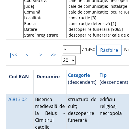
/ 1450
Num
|<<
<
>
>>|
Categorie
Tip
Cod RAN
Denumire
(descendent)
(descendent)
26813.02
Biserica
structură de
edificiu
medievală de
cult;
religios;
la Beiuş -
descoperire
necropolă
Cimitirul
funerară
catolic