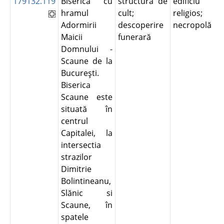
179132.119
Biserica cu
structură de
edificiu
hramul
cult;
religios;
Adormirii
descoperire
necropolă
Maicii
funerară
Domnului -
Scaune de la
Bucureşti.
Biserica
Scaune este
situată în
centrul
Capitalei, la
intersectia
strazilor
Dimitrie
Bolintineanu,
Slănic si
Scaune, în
spatele