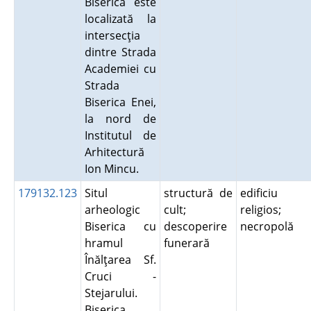
Biserica este
localizată la
intersecţia
dintre Strada
Academiei cu
Strada
Biserica Enei,
la nord de
Institutul de
Arhitectură
Ion Mincu.
179132.123
Situl
structură de
edificiu
arheologic
cult;
religios;
Biserica cu
descoperire
necropolă
hramul
funerară
Înălţarea Sf.
Cruci -
Stejarului.
Biserica