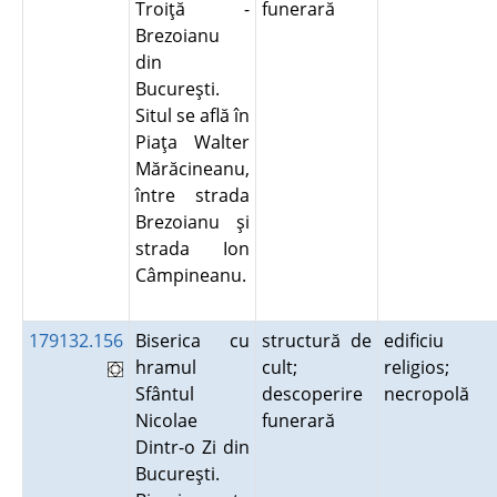
Troiţă -
funerară
Brezoianu
din
Bucureşti.
Situl se află în
Piaţa Walter
Mărăcineanu,
între strada
Brezoianu şi
strada Ion
Câmpineanu.
179132.156
Biserica cu
structură de
edificiu
hramul
cult;
religios;
Sfântul
descoperire
necropolă
Nicolae
funerară
Dintr-o Zi din
Bucureşti.