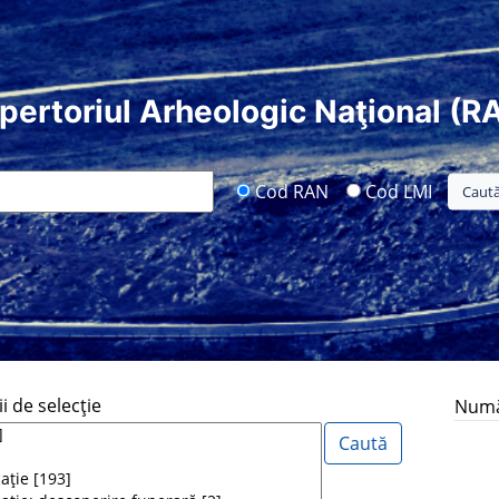
pertoriul Arheologic Naţional (R
Cod RAN
Cod LMI
i de selecţie
Număr