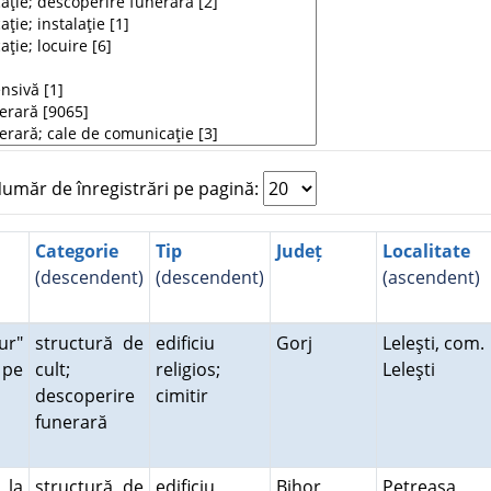
măr de înregistrări pe pagină:
Categorie
Tip
Județ
Localitate
(descendent)
(descendent)
(ascendent)
ur"
structură de
edificiu
Gorj
Leleşti, com.
, pe
cult;
religios;
Leleşti
descoperire
cimitir
funerară
 la
structură de
edificiu
Bihor
Petreasa,