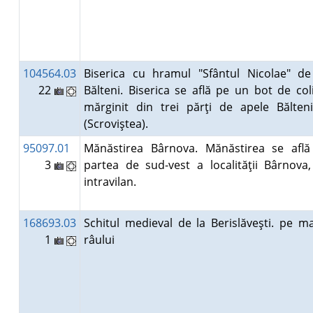
104564.03
Biserica cu hramul "Sfântul Nicolae" de
22
Bălteni. Biserica se află pe un bot de col
mărginit din trei părţi de apele Bălteni
(Scroviştea).
95097.01
Mănăstirea Bârnova. Mănăstirea se află
3
partea de sud-vest a localităţii Bârnova,
intravilan.
168693.03
Schitul medieval de la Berislăveşti. pe ma
1
râului