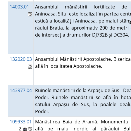
14003.01
Ansamblul mănăstirii fortificate de
Aninoasa. Situl este localizat în partea centr
estică a localităţii Aninoasa, pe malul stâng
râului Bratia, la aproximativ 200 de metri 
de intersecţia drumurilor DJ732B şi DC304
132020.03
Ansamblul Mănăstirii Apostolache. Biserica
află în localitatea Apostolache.
143977.04
Ruinele mănăstirii de la Arpaşu de Sus - Dea
Podei. Ruinele mănăstirii se află în hota
satului Arpaşu de Sus, la poalele dealu
Podei.
109933.01
Mănăstirea Baia de Aramă. Monumentul
2
află pe malul nordic al pârâului Bul