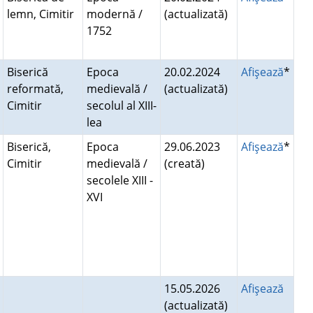
lemn, Cimitir
modernă /
(actualizată)
1752
Biserică
Epoca
20.02.2024
Afişează
*
reformată,
medievală /
(actualizată)
Cimitir
secolul al XIII-
lea
Biserică,
Epoca
29.06.2023
Afişează
*
Cimitir
medievală /
(creată)
secolele XIII -
XVI
15.05.2026
Afişează
(actualizată)