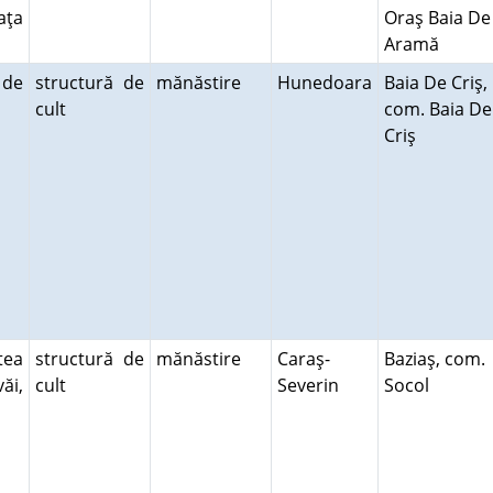
aţa
Oraş Baia De
Aramă
 de
structură de
mănăstire
Hunedoara
Baia De Criş,
cult
com. Baia De
Criş
tea
structură de
mănăstire
Caraş-
Baziaş, com.
ăi,
cult
Severin
Socol