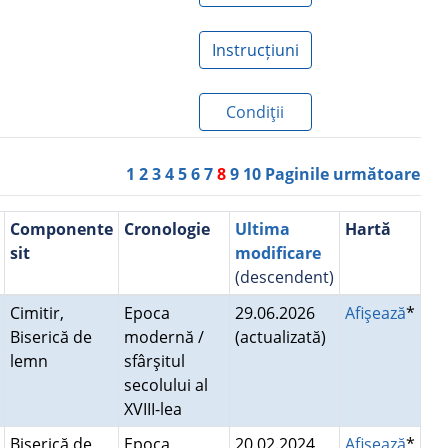
Instrucțiuni
Condiţii
1
2
3
4
5
6
7
8
9
10
Paginile următoare
Componente
Cronologie
Ultima
Hartă
sit
modificare
(descendent)
Cimitir,
Epoca
29.06.2026
Afişează
*
Biserică de
modernă /
(actualizată)
lemn
sfârşitul
secolului al
XVIII-lea
Biserică de
Epoca
20.02.2024
Afişează
*