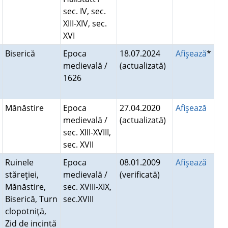
sec. IV, sec.
XIII-XIV, sec.
XVI
Biserică
Epoca
18.07.2024
Afişează
*
medievală /
(actualizată)
1626
Mănăstire
Epoca
27.04.2020
Afişează
medievală /
(actualizată)
sec. XIII-XVIII,
sec. XVII
Ruinele
Epoca
08.01.2009
Afişează
stăreţiei,
medievală /
(verificată)
Mănăstire,
sec. XVIII-XIX,
Biserică, Turn
sec.XVIII
clopotniţă,
Zid de incintă