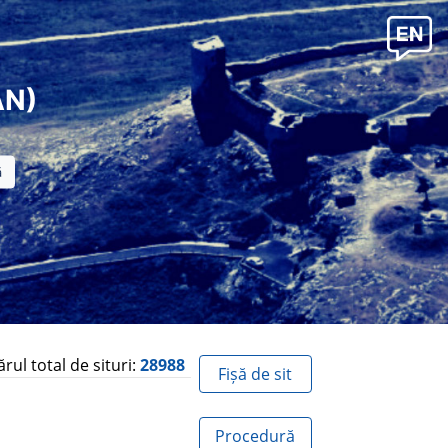
AN)
ul total de situri:
28988
Fișă de sit
Procedură