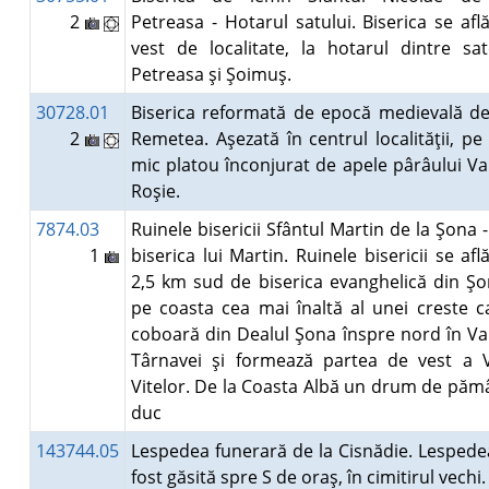
2
Petreasa - Hotarul satului. Biserica se află
vest de localitate, la hotarul dintre sat
Petreasa şi Şoimuş.
30728.01
Biserica reformată de epocă medievală de
2
Remetea. Aşezată în centrul localităţii, pe
mic platou înconjurat de apele pârâului Va
Roşie.
7874.03
Ruinele bisericii Sfântul Martin de la Şona -
1
biserica lui Martin. Ruinele bisericii se află
2,5 km sud de biserica evanghelică din Şo
pe coasta cea mai înaltă al unei creste c
coboară din Dealul Şona înspre nord în Va
Târnavei şi formează partea de vest a V
Vitelor. De la Coasta Albă un drum de păm
duc
143744.05
Lespedea funerară de la Cisnădie. Lespede
fost găsită spre S de oraş, în cimitirul vechi