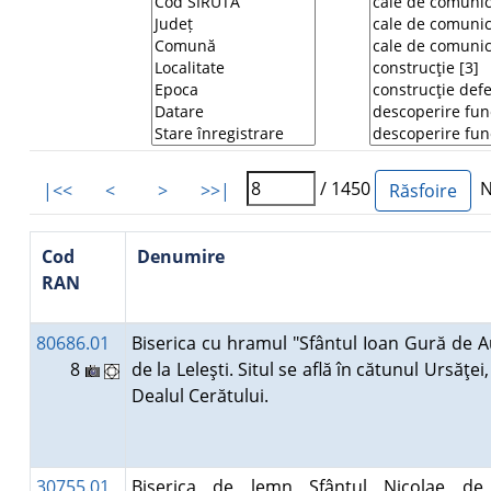
/ 1450
Nu
|<<
<
>
>>|
Cod
Denumire
RAN
80686.01
Biserica cu hramul "Sfântul Ioan Gură de A
8
de la Leleşti. Situl se află în cătunul Ursăţei
Dealul Cerătului.
30755.01
Biserica de lemn Sfântul Nicolae de