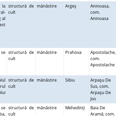
 la
structură de
mănăstire
Argeş
Aninoasa,
al-
cult
com.
 al
Aninoasa
est
.
 se
structură de
mănăstire
Prahova
Apostolache,
cult
com.
Apostolache
lul
structură de
mănăstire
Sibiu
Arpaşu De
rul
cult
Sus, com.
lui
Arpaşu De
Jos
 se
structură de
mănăstire
Mehedinţi
Baia De
ba,
cult
Aramă, com.