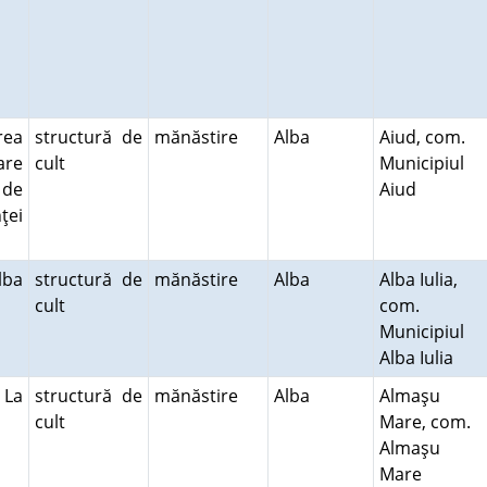
rea
structură de
mănăstire
Alba
Aiud, com.
are
cult
Municipiul
 de
Aiud
ţei
lba
structură de
mănăstire
Alba
Alba Iulia,
cult
com.
Municipiul
Alba Iulia
 La
structură de
mănăstire
Alba
Almaşu
cult
Mare, com.
Almaşu
Mare