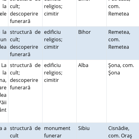
 la
cult;
religios;
com.
ele
descoperire
cimitir
Remetea
funerară
 la
structură de
edificiu
Bihor
Remetea,
 un
cult;
religios;
com.
lea
descoperire
cimitir
Remetea
funerară
 La
structură de
edificiu
Alba
Şona, com.
 la
cult;
religios;
Şona
na,
descoperire
cimitir
are
funerară
lea
ăii
ânt
a a
structură de
monument
Sibiu
Cisnădie,
.
cult
funerar
com. Oraş