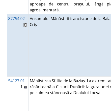
aproape de centrul oraşului, lângă pi
agroalimentară.
87754.02
Ansamblul Mănăstirii franciscane de la Baia
Criş
54127.01
Mănăstirea Sf. Ilie de la Baziaş. La extremita
1
răsăriteană a Clisurii Dunării; la gura unei v
pe culmea stâncoasă a Dealului Locva