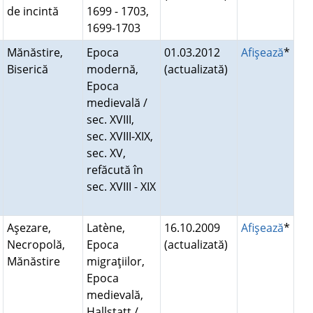
de incintă
1699 - 1703,
1699-1703
Mănăstire,
Epoca
01.03.2012
Afişează
*
Biserică
modernă,
(actualizată)
Epoca
medievală /
sec. XVIII,
sec. XVIII-XIX,
sec. XV,
refăcută în
sec. XVIII - XIX
Aşezare,
Latène,
16.10.2009
Afişează
*
Necropolă,
Epoca
(actualizată)
Mănăstire
migraţiilor,
Epoca
medievală,
Hallstatt /