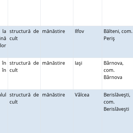
 la
structură de
mănăstire
Ilfov
Bălteni, com.
ină
cult
Periş
lor
 în
structură de
mănăstire
Iaşi
Bârnova,
 în
cult
com.
Bârnova
lul
structură de
mănăstire
Vâlcea
Berislăveşti,
cult
com.
Berislăveşti