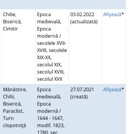
Chilie,
Epoca
03.02.2022
Afişează
*
Biserică,
medievală,
(actualizată)
Cimitir
Epoca
modernă /
secolele XVII-
XVIII, secolele
XIX-XX,
secolul XIX,
secolul XVIII,
secolul XVII
Mănăstire,
Epoca
27.07.2021
Afişează
*
Chilii,
medievală,
(creată)
Biserică,
Epoca
Paraclist,
modernă /
Turn
1644 - 1647,
clopotniţă
modif. 1823,
1780, sec.