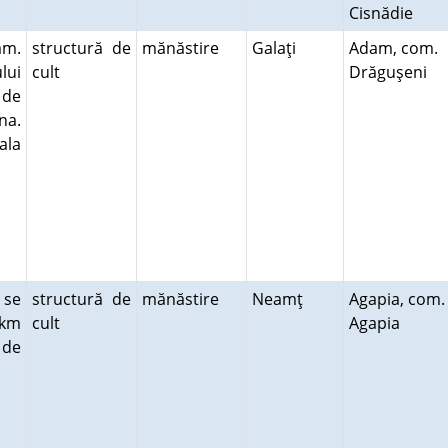
Cisnădie
am.
structură de
mănăstire
Galaţi
Adam, com.
lui
cult
Drăguşeni
 de
na.
ala
 se
structură de
mănăstire
Neamţ
Agapia, com.
 km
cult
Agapia
 de