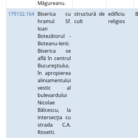
Măgureanu.
179132.164
Biserica cu
structură de
edificiu
B
hramul Sf.
cult
religios
Ioan
Botezătorul -
Boteanu-Ienii.
Biserica se
află în centrul
Bucureştiului,
în apropierea
aliniamentului
vestic al
bulevardului
Nicolae
Bălcescu, la
intersecţia cu
strada C.A.
Rosetti.