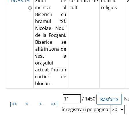
174753.15
Zidul de
structură de
edificiu
incintă al
cult
religios
Bisericii cu
hramul "Sf.
Nicolae Nou"
de la Focşani.
Biserica se
află în zona de
vest a
oraşului
actual, într-un
cartier de
blocuri.
/ 1450
Nu
|<<
<
>
>>|
înregistrări pe pagină: