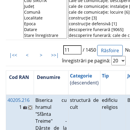
/ 1450
Nu
|<<
<
>
>>|
înregistrări pe pagină:
Categorie
Tip
J
Cod RAN
Denumire
(descendent)
40205.216
Biserica cu
structură de
edificiu
1
hramul
cult
religios
"Sfânta
Treime" -
Dârste de la