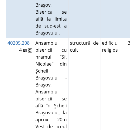
Braşov.
Biserica se
află la limita
de sud-est a
Braşovului.
40205.208
Ansamblul
structură de
edificiu
4
bisericii cu
cult
religios
hramul "Sf.
Nicolae" din
Şcheii
Braşovului -
Braşov.
Ansamblul
bisericii se
află în Şcheii
Braşovului, la
aprox. 20m
Vest de liceul