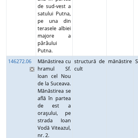
de sud-vest a
satului Putna,
pe una din
terasele albiei
majore a
pârâului
Putna.
146272.06
Mănăstirea cu
structură de
mănăstire
hramul Sf.
cult
Ioan cel Nou
de la Suceava.
Mănăstirea se
află în partea
de est a
oraşului, pe
strada Ioan
Vodă Viteazul,
nr. 2.