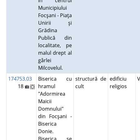
în centrul
Municipiului
Focşani - Piaţa
Unirii şi
Grădina
Publică din
localitate, pe
malul drept al
gârlei
Milcovelul.
174753.03
Biserica cu
structură de
edificiu
18
hramul
cult
religios
"Adormirea
Maicii
Domnului"
din Focşani -
Biserica
Donie.
Biserica se