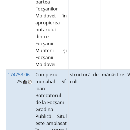
partea
Focşanilor
Moldovei, în
apropierea
hotarului
dintre
Focşanii
Munteni şi
Focşanii
Moldovei.
174753.06
Complexul
structură de
mănăstire
75
monahal Sf.
cult
Ioan
Botezătorul
de la Focşani -
Grădina
Publică. Situl
este amplasat