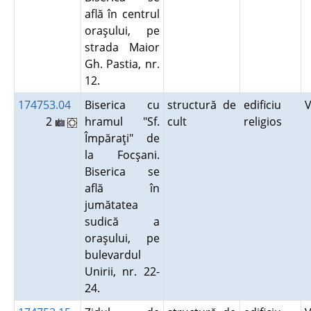
află în centrul
oraşului, pe
strada Maior
Gh. Pastia, nr.
12.
174753.04
Biserica cu
structură de
edificiu
2
hramul "Sf.
cult
religios
Împăraţi" de
la Focşani.
Biserica se
află în
jumătatea
sudică a
oraşului, pe
bulevardul
Unirii, nr. 22-
24.