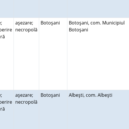
;
aşezare;
Botoşani
Botoşani, com. Municipiul
perire
necropolă
Botoşani
ară
;
aşezare;
Botoşani
Albeşti, com. Albeşti
perire
necropolă
ară