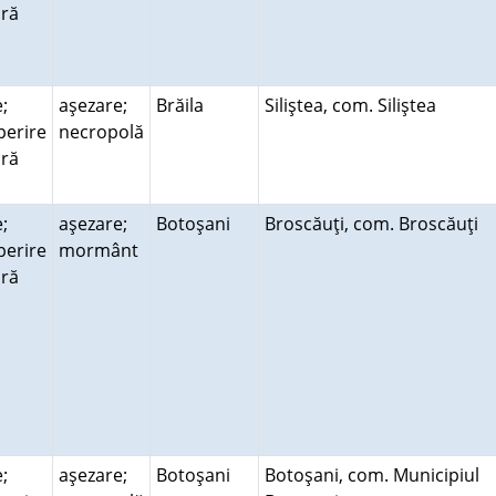
ară
;
aşezare;
Brăila
Siliştea, com. Siliştea
perire
necropolă
ară
;
aşezare;
Botoşani
Broscăuţi, com. Broscăuţi
perire
mormânt
ară
;
aşezare;
Botoşani
Botoşani, com. Municipiul