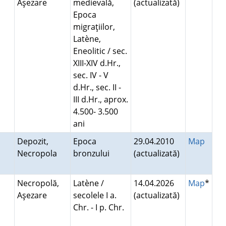
Aşezare
medievală,
(actualizată)
Epoca
migraţiilor,
Latène,
Eneolitic / sec.
XIII-XIV d.Hr.,
sec. IV - V
d.Hr., sec. II -
III d.Hr., aprox.
4.500- 3.500
ani
Depozit,
Epoca
29.04.2010
Map
Necropola
bronzului
(actualizată)
Necropolă,
Latène /
14.04.2026
Map
*
Aşezare
secolele I a.
(actualizată)
Chr. - I p. Chr.