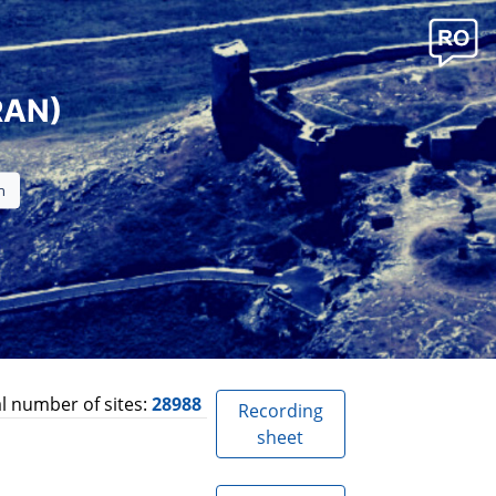
RAN)
l number of sites:
28988
Recording
sheet