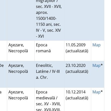
migraţiilor /
sec. XVII - XVII,
aprox.
1500/1400-
1150 ani, sec.
IV - V, sec. XIV
- XVI
Aşezare,
Epoca
11.05.2009
Map
Necropolă
romană
(actualizată)
 De
Aşezare,
Eneolitic,
23.10.2020
Map
*
Necropolă
Latène / IV-III
(actualizată)
a. Chr.
ea
Aşezare,
Epoca
10.12.2014
Map
*
Necropolă
medievală /
(actualizată)
sec. XV - XVIII,
sec. XVII-XVIII,