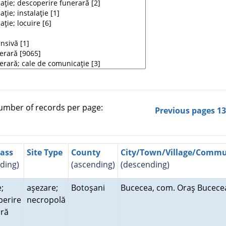
mber of records per page:
Previous pages
1
lass
Site Type
County
City/Town/Village/Comm
ding)
(ascending)
(descending)
;
aşezare;
Botoşani
Bucecea, com. Oraş Bucec
perire
necropolă
ară