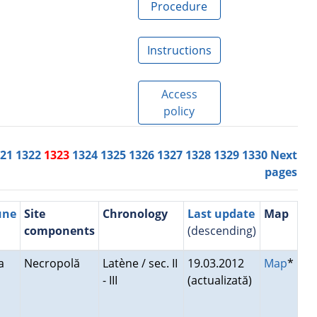
Procedure
Instructions
Access
policy
321
1322
1323
1324
1325
1326
1327
1328
1329
1330
Next
pages
une
Site
Chronology
Last update
Map
components
(descending)
ea
Necropolă
Latène / sec. II
19.03.2012
Map
*
- III
(actualizată)