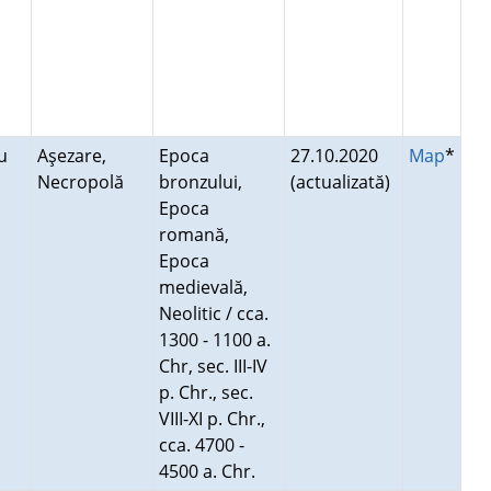
ou
Aşezare,
Epoca
27.10.2020
Map
*
Necropolă
bronzului,
(actualizată)
Epoca
romană,
Epoca
medievală,
Neolitic / cca.
1300 - 1100 a.
Chr, sec. III-IV
p. Chr., sec.
VIII-XI p. Chr.,
cca. 4700 -
4500 a. Chr.