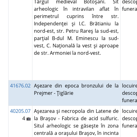
Târgul medieval Botoşani. Sit
desco
arheologic în intravilan aflat în
funer
perimetrul cuprins între str.
Independenţei şi I.C. Brătianiu la
nord-est, str. Petru Rareş la sud-est,
parţial B-dul M. Eminescu la sud-
vest, C. Naţională la vest şi aproape
de str. Armoniei la nord-vest.
41676.02
Aşezare din epoca bronzului de la
locuire
Prejmer - Ţiglărie
desco
funer
40205.07
Aşezarea şi necropola din Latene de
locuire
4
la Braşov - Fabrica de acid sulfuric.
desco
Situl arheologic se găseşte în zona
funer
centrală a oraşului Braşov, în incinta