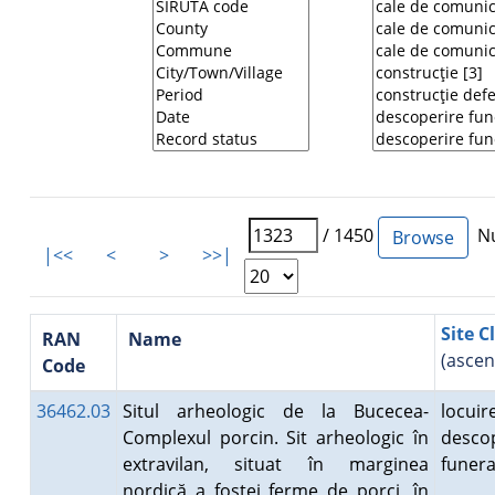
/ 1450
Nu
|<<
<
>
>>|
Site C
RAN
Name
(ascen
Code
36462.03
Situl arheologic de la Bucecea-
locuire
Complexul porcin. Sit arheologic în
desco
extravilan, situat în marginea
funer
nordică a fostei ferme de porci, în