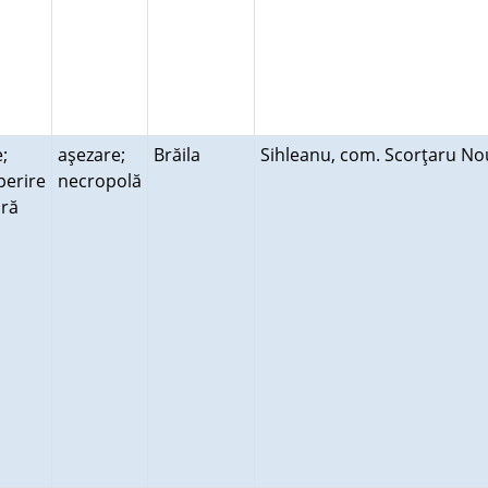
;
aşezare;
Brăila
Sihleanu, com. Scorţaru N
perire
necropolă
ară