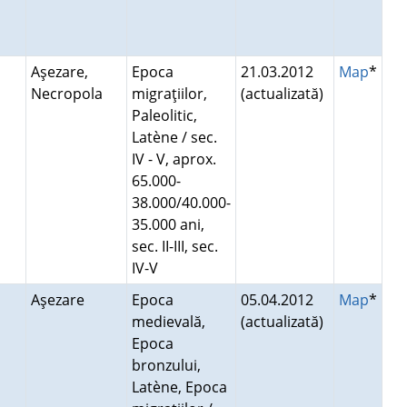
Aşezare,
Epoca
21.03.2012
Map
*
Necropola
migraţiilor,
(actualizată)
Paleolitic,
Latène / sec.
IV - V, aprox.
65.000-
38.000/40.000-
35.000 ani,
sec. II-III, sec.
IV-V
Aşezare
Epoca
05.04.2012
Map
*
medievală,
(actualizată)
Epoca
bronzului,
Latène, Epoca