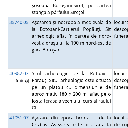
şoseaua Botoşani-Siret, pe partea
stângă a pârâului Sireţel
35740.05
Aşezarea şi necropola medievală de
locuire
la Botoşani-Cartierul Popăuţi. Sit
desco
arheologic aflat în partea de nord-
funer
vest a oraşului, la 100 m nord-est de
gara Botoşani.
40982.02
Situl arheologic de la Rotbav -
locuire
5
Părăuţ. Situl arheologic este situata
desco
pe un platou cu dimensiunile de
funer
aproximativ 180 x 200 m, aflat pe o
fosta terasa a vechiului curs al râului
Olt.
41051.07
Aşezare din epoca bronzului de la
locuire
Crizbav. Aşezarea este localizată la
desco