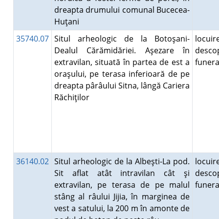
dreapta drumului comunal Bucecea-
Huţani
35740.07
Situl arheologic de la Botoşani-
locuire
Dealul Cărămidăriei. Aşezare în
desco
extravilan, situată în partea de est a
funer
oraşului, pe terasa inferioară de pe
dreapta pârâului Sitna, lângă Cariera
Răchiţilor
36140.02
Situl arheologic de la Albeşti-La pod.
locuire
Sit aflat atât intravilan cât şi
desco
extravilan, pe terasa de pe malul
funer
stâng al râului Jijia, în marginea de
vest a satului, la 200 m în amonte de