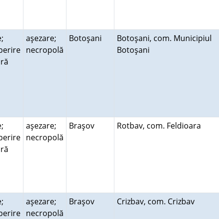
;
aşezare;
Botoşani
Botoşani, com. Municipiul
perire
necropolă
Botoşani
ară
;
aşezare;
Braşov
Rotbav, com. Feldioara
perire
necropolă
ară
;
aşezare;
Braşov
Crizbav, com. Crizbav
perire
necropolă