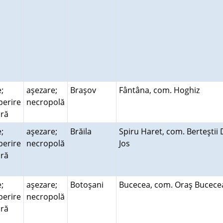
;
aşezare;
Braşov
Fântâna, com. Hoghiz
perire
necropolă
ară
;
aşezare;
Brăila
Spiru Haret, com. Berteştii
perire
necropolă
Jos
ară
;
aşezare;
Botoşani
Bucecea, com. Oraş Bucec
perire
necropolă
ară