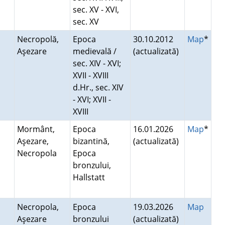
sec. XV - XVI,
sec. XV
Necropolă,
Epoca
30.10.2012
Map
*
Aşezare
medievală /
(actualizată)
sec. XIV - XVI;
XVII - XVIII
d.Hr., sec. XIV
- XVI; XVII -
XVIII
Mormânt,
Epoca
16.01.2026
Map
*
Aşezare,
bizantină,
(actualizată)
Necropola
Epoca
bronzului,
Hallstatt
Necropola,
Epoca
19.03.2026
Map
Aşezare
bronzului
(actualizată)