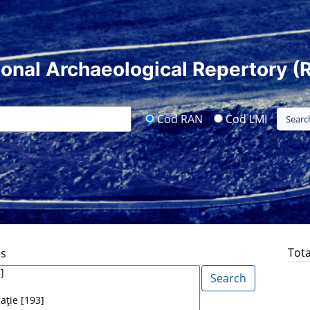
ional Archaeological Repertory (
Cod RAN
Cod LMI
Tota
ds