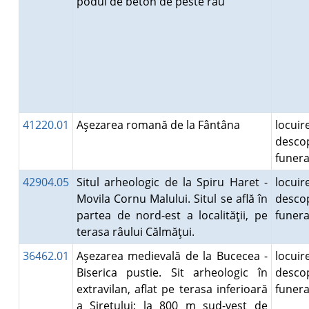
podul de beton de peste râu
41220.01
Aşezarea romană de la Fântâna
locuire
desco
funer
42904.05
Situl arheologic de la Spiru Haret -
locuire
Movila Cornu Malului. Situl se află în
desco
partea de nord-est a localităţii, pe
funer
terasa râului Călmăţui.
36462.01
Aşezarea medievală de la Bucecea -
locuire
Biserica pustie. Sit arheologic în
desco
extravilan, aflat pe terasa inferioară
funer
a Siretului; la 800 m sud-vest de