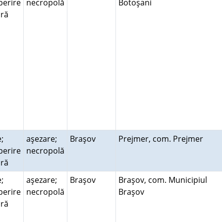
perire
necropolă
Botoşani
ară
;
aşezare;
Braşov
Prejmer, com. Prejmer
perire
necropolă
ară
;
aşezare;
Braşov
Braşov, com. Municipiul
perire
necropolă
Braşov
ară