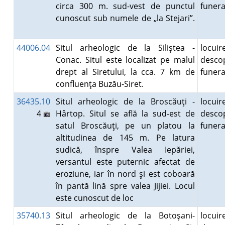
circa 300 m. sud-vest de punctul
funer
cunoscut sub numele de „la Stejari”.
44006.04
Situl arheologic de la Siliştea -
locuire
Conac. Situl este localizat pe malul
desco
drept al Siretului, la cca. 7 km de
funer
confluenţa Buzău-Siret.
36435.10
Situl arheologic de la Broscăuţi -
locuire
4
Hârtop. Situl se află la sud-est de
desco
satul Broscăuţi, pe un platou la
funer
altitudinea de 145 m. Pe latura
sudică, înspre Valea Iepăriei,
versantul este puternic afectat de
eroziune, iar în nord şi est coboară
în pantă lină spre valea Jijiei. Locul
este cunoscut de loc
35740.13
Situl arheologic de la Botoşani-
locuire