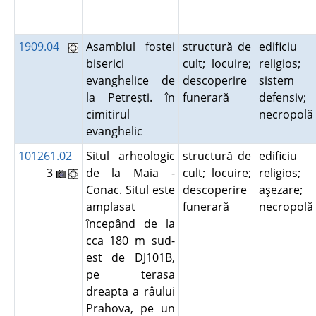
1909.04
Asamblul fostei
structură de
edificiu
biserici
cult; locuire;
religios;
evanghelice de
descoperire
sistem
la Petreşti. în
funerară
defensiv;
cimitirul
necropol
evanghelic
101261.02
Situl arheologic
structură de
edificiu
3
de la Maia -
cult; locuire;
religios;
Conac. Situl este
descoperire
aşezare;
amplasat
funerară
necropol
începând de la
cca 180 m sud-
est de DJ101B,
pe terasa
dreapta a râului
Prahova, pe un