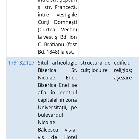
şi str. Franceză,
între vestigiile
Curţii Domneşti
(Curtea Veche)
la vest şi Bd. Ion
C. Brătianu (fost
Bd. 1848) la est.
179132.127
Situl arheologic
structură de
edificiu
Biserica Sf.
cult; locuire
religios;
Nicolae - Enei.
aşezare
Biserica Enei se
afla în centrul
capitalei, în zona
Universităţii, pe
bulevardul
Nicolae
Bălcescu, vis-a-
vis de Hotel