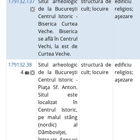
179132.137
Situl arheologic
structură de
edificiu
de la Bucureşti
cult; locuire
religios;
Centrul Istoric -
aşezare
Biserica Curtea
Veche. Biserica
se află în Centrul
Vechi, la est de
Curtea Veche.
179132.38
Situl arheologic
structură de
edificiu
4
de la Bucureşti
cult; locuire
religios;
Centrul Istoric -
aşezare
Piaţa Sf. Anton.
Situl este
localizat în
Centrul Istoric,
pe malul stâng
(nordic) al
Dâmboviţei,
între str. Şepcari