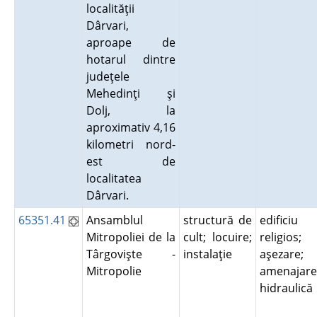
localităţii
Dârvari,
aproape de
hotarul dintre
judeţele
Mehedinţi şi
Dolj, la
aproximativ 4,16
kilometri nord-
est de
localitatea
Dârvari.
65351.41
Ansamblul
structură de
edificiu
Mitropoliei de la
cult; locuire;
religios;
Târgovişte -
instalaţie
aşezare;
Mitropolie
amenajare
hidraulic