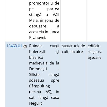
promontoriu de
pe partea
stângă a Văii
Maia, în zona de
debuşare a
acesteia în lunca
Prahovei.
16463.01
Ruinele curţii
structură de
edificiu
boiereşti şi
cult; locuire
religios;
biserica
aşezare
medievală de la
Domneşti -
Silişte. Lângă
şoseaua spre
Câmpulung
(ferma IAS), în
sat, lângă casa
Negulici