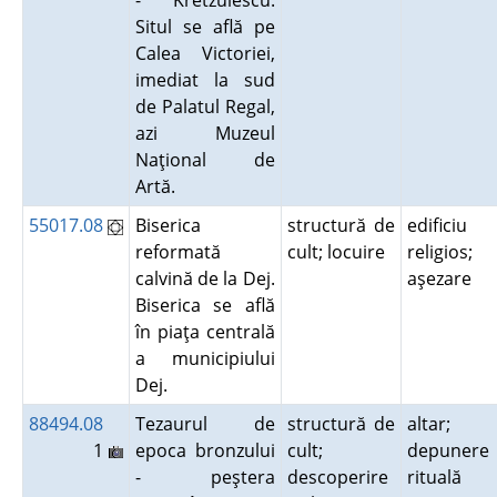
- Kretzulescu.
Situl se află pe
Calea Victoriei,
imediat la sud
de Palatul Regal,
azi Muzeul
Naţional de
Artă.
55017.08
Biserica
structură de
edificiu
reformată
cult; locuire
religios;
calvină de la Dej.
aşezare
Biserica se află
în piaţa centrală
a municipiului
Dej.
88494.08
Tezaurul de
structură de
altar;
1
epoca bronzului
cult;
depunere
- peştera
descoperire
rituală