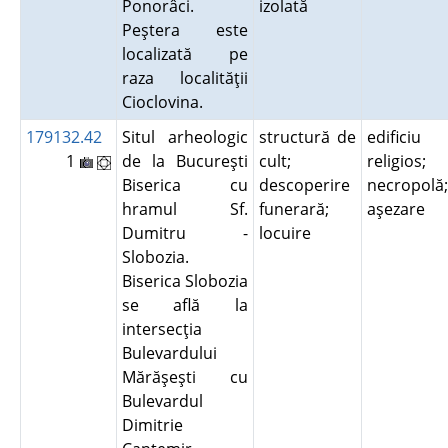
Ponorâci.
izolată
Peştera este
localizată pe
raza localităţii
Cioclovina.
179132.42
Situl arheologic
structură de
edificiu
1
de la Bucureşti
cult;
religios;
Biserica cu
descoperire
necropolă;
hramul Sf.
funerară;
aşezare
Dumitru -
locuire
Slobozia.
Biserica Slobozia
se află la
intersecţia
Bulevardului
Mărăşeşti cu
Bulevardul
Dimitrie