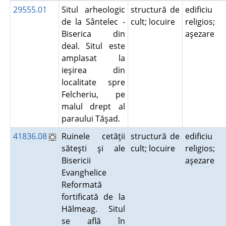
29555.01
Situl arheologic
structură de
edificiu
de la Sântelec -
cult; locuire
religios;
Biserica din
aşezare
deal. Situl este
amplasat la
ieşirea din
localitate spre
Felcheriu, pe
malul drept al
paraului Tăşad.
41836.08
Ruinele cetăţii
structură de
edificiu
săteşti şi ale
cult; locuire
religios;
Bisericii
aşezare
Evanghelice
Reformată
fortificată de la
Hălmeag. Situl
se află în