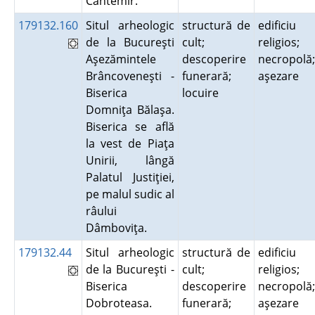
Cantemir.
179132.160
Situl arheologic
structură de
edificiu
de la Bucureşti
cult;
religios;
Aşezămintele
descoperire
necropolă;
Brâncoveneşti -
funerară;
aşezare
Biserica
locuire
Domniţa Bălaşa.
Biserica se află
la vest de Piaţa
Unirii, lângă
Palatul Justiţiei,
pe malul sudic al
râului
Dâmboviţa.
179132.44
Situl arheologic
structură de
edificiu
de la Bucureşti -
cult;
religios;
Biserica
descoperire
necropolă;
Dobroteasa.
funerară;
aşezare