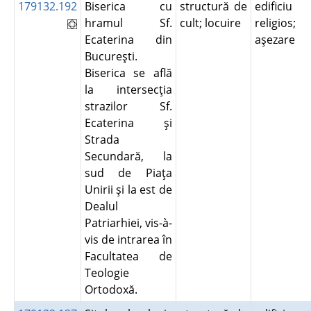
179132.192
Biserica cu
structură de
edificiu
hramul Sf.
cult; locuire
religios;
Ecaterina din
aşezare
Bucureşti.
Biserica se află
la intersecţia
strazilor Sf.
Ecaterina şi
Strada
Secundară, la
sud de Piaţa
Unirii şi la est de
Dealul
Patriarhiei, vis-à-
vis de intrarea în
Facultatea de
Teologie
Ortodoxă.