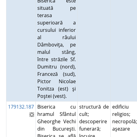
Biserica este
situată pe
terasa
superioară a
cursului inferior
al râului
Dâmboviţa, pe
malul stâng,
între străzile Sf.
Dumitru (nord),
Franceză (sud),
Pictor Nicolae
Tonitza (est) şi
Poştei (vest).
179132.187
Biserica cu
structură de
edificiu
hramul Sfântul
cult;
religios;
Gheorghe Vechi
descoperire
necropolă;
din Bucureşti.
funerară;
aşezare
Biserica se află
locuire