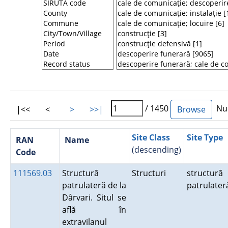
/ 1450
Num
|<<
<
>
>>|
Site Class
Site Type
RAN
Name
(descending)
Code
111569.03
Structură
Structuri
structură
patrulateră de la
patrulater
Dârvari. Situl se
află în
extravilanul