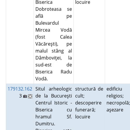
Biserica
locuire
Dobroteasa se
află pe
Bulevardul
Mircea Vodă
(fost Calea
Văcăreşti), pe
malul stâng al
Dâmboviţei, la
sud-est de
Biserica Radu
Vodă.
179132.162
Situl arheologic
structură de
edificiu
3
de la Bucureşti
cult;
religios;
Centrul Istoric -
descoperire
necropolă;
Biserica cu
funerară;
aşezare
hramul Sf.
locuire
Dumitru.