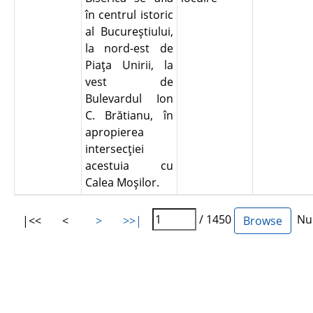
în centrul istoric
al Bucureştiului,
la nord-est de
Piaţa Unirii, la
vest de
Bulevardul Ion
C. Brătianu, în
apropierea
intersecţiei
acestuia cu
Calea Moşilor.
/ 1450
Num
|<<
<
>
>>|