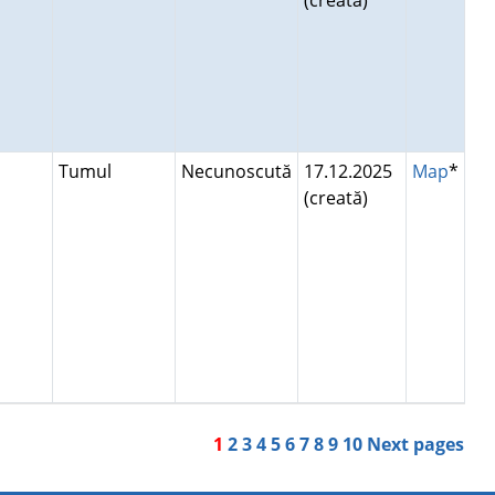
(creată)
Tumul
Necunoscută
17.12.2025
Map
*
(creată)
1
2
3
4
5
6
7
8
9
10
Next pages