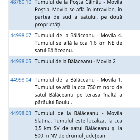
48780.10
Tumulul de la Poşta Câlnău - Movila
Poştia. Movila se află în intravilan, în
partea de sud a satului, pe două
proprietăţi.
44998.07
Tumulul de la Bălăceanu - Movila 4.
Tumulul se află la cca 1,6 km NE de
satul Bălăceanu.
44998.05
Tumulul de la Bălăceanu - Movila 2
44998.04
Tumulul de la Bălăceanu - Movila 1.
Tumulul se află la cca 750 m nord de
satul Bălăceanu pe terasa înaltă a
pârâului Boului.
44998.03
Tumulul de la Bălăceanu - Movila
Slatina. Tumulul este localizat la cca
3,5 km SV de satul Bălăceanu şi la
500 m NV de drumul judeţean.