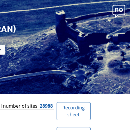
RAN)
l number of sites:
28988
Recording
sheet