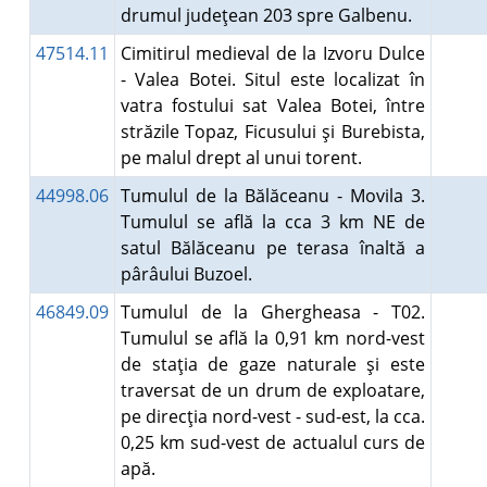
drumul judeţean 203 spre Galbenu.
47514.11
Cimitirul medieval de la Izvoru Dulce
- Valea Botei. Situl este localizat în
vatra fostului sat Valea Botei, între
străzile Topaz, Ficusului şi Burebista,
pe malul drept al unui torent.
44998.06
Tumulul de la Bălăceanu - Movila 3.
Tumulul se află la cca 3 km NE de
satul Bălăceanu pe terasa înaltă a
pârâului Buzoel.
46849.09
Tumulul de la Ghergheasa - T02.
Tumulul se află la 0,91 km nord-vest
de staţia de gaze naturale şi este
traversat de un drum de exploatare,
pe direcţia nord-vest - sud-est, la cca.
0,25 km sud-vest de actualul curs de
apă.