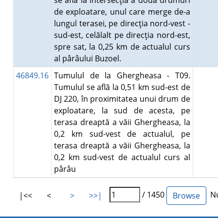
se află la intersecţia a două drumuri
de exploatare, unul care merge de-a
lungul terasei, pe direcţia nord-vest -
sud-est, celălalt pe direcţia nord-est,
spre sat, la 0,25 km de actualul curs
al pârâului Buzoel.
46849.16
Tumulul de la Ghergheasa - T09.
Tumulul se află la 0,51 km sud-est de
DJ 220, în proximitatea unui drum de
exploatare, la sud de acesta, pe
terasa dreaptă a văii Ghergheasa, la
0,2 km sud-vest de actualul, pe
terasa dreaptă a văii Ghergheasa, la
0,2 km sud-vest de actualul curs al
pârâu
/ 1450
Nu
|<<
<
>
>>|