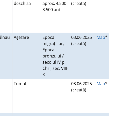
deschisă
aprox. 4.500-
(creată)
3.500 ani
âlnău
Aşezare
Epoca
03.06.2025
Map
*
migraţiilor,
(creată)
Epoca
bronzului /
secolul IV p.
Chr., sec. VIII-
X
a
Tumul
03.06.2025
Map
*
(creată)