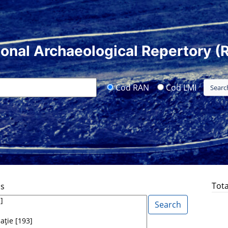
ional Archaeological Repertory (
Cod RAN
Cod LMI
Tota
ds