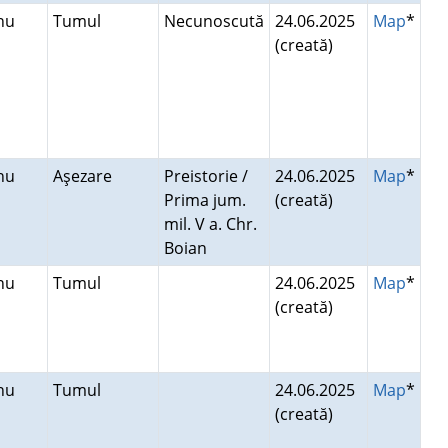
anu
Tumul
Necunoscută
24.06.2025
Map
*
(creată)
anu
Aşezare
Preistorie /
24.06.2025
Map
*
Prima jum.
(creată)
mil. V a. Chr.
Boian
anu
Tumul
24.06.2025
Map
*
(creată)
anu
Tumul
24.06.2025
Map
*
(creată)