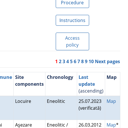
Procedure
Instructions
Access
policy
1
2
3
4
5
6
7
8
9
10
Next pages
mmune
Site
Chronology
Last
Map
components
update
(ascending)
Locuire
Eneolitic
25.07.2023
Map
(verificată)
ni
Aşezare
Eneolitic /
26.03.2012
Map
*