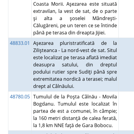
Coasta Morii. Aşezarea este situată
extravilan, la vest de sat, de o parte
şi alta a şoselei Mândreşti-
Călugăreni, pe un teren ce se întinde
până pe terasa din dreapta Jijiei.
48833.01
Aşezarea pluristratificată de la
Zilişteanca - La nord-vest de sat. Situl
este localizat pe terasa aflată imediat
deasupra satului, din dreptul
podului rutier spre Sudiţi până spre
extremitatea nordică a terasei; malul
drept al Câlnăului.
48780.05
Tumulul de la Poşta Câlnău - Movila
Bogdanu. Tumulul este localizat în
partea de est a comunei, în câmpie;
la 160 metri distanţă de calea ferată,
la 1,8 km NNE faţă de Gara Bobocu.