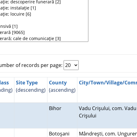
mber of records per page:
lass
Site Type
County
City/Town/Village/Co
nding)
(descending)
(ascending)
Bihor
Vadu Crişului, com. Vadu
Crişului
Botoşani
Mândreşti, com. Ungure