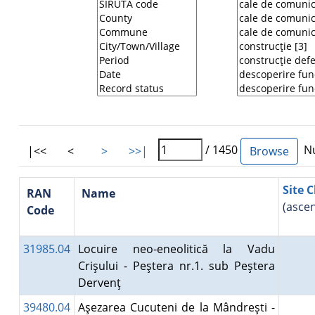
/ 1450
Nu
|<<
<
>
>>|
Site C
RAN
Name
(asce
Code
31985.04
Locuire neo-eneolitică la Vadu
Crişului - Peştera nr.1. sub Peştera
Dervenţ
39480.04
Aşezarea Cucuteni de la Mândreşti -