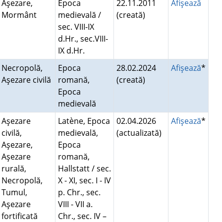
Aşezare,
Epoca
22.11.2011
Afişează
Mormânt
medievală /
(creată)
sec. VIII-IX
d.Hr., sec.VIII-
IX d.Hr.
Necropolă,
Epoca
28.02.2024
Afişează
*
Aşezare civilă
romană,
(creată)
Epoca
medievală
Aşezare
Latène, Epoca
02.04.2026
Afişează
*
civilă,
medievală,
(actualizată)
Aşezare,
Epoca
Aşezare
romană,
rurală,
Hallstatt / sec.
Necropolă,
X - XI, sec. I - IV
Tumul,
p. Chr., sec.
Aşezare
VIII - VII a.
fortificată
Chr., sec. IV –