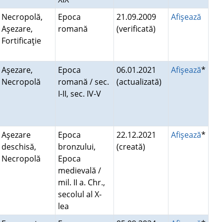
Necropolă,
Epoca
21.09.2009
Afişează
Aşezare,
romană
(verificată)
Fortificaţie
Aşezare,
Epoca
06.01.2021
Afişează
*
Necropolă
romană / sec.
(actualizată)
I-II, sec. IV-V
Aşezare
Epoca
22.12.2021
Afişează
*
deschisă,
bronzului,
(creată)
Necropolă
Epoca
medievală /
mil. II a. Chr.,
secolul al X-
lea