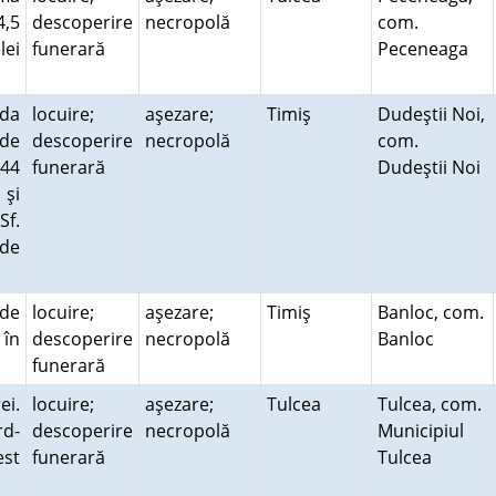
4,5
descoperire
necropolă
com.
lei
funerară
Peceneaga
ada
locuire;
aşezare;
Timiş
Dudeştii Noi,
 de
descoperire
necropolă
com.
,44
funerară
Dudeştii Noi
 şi
Sf.
 de
 de
locuire;
aşezare;
Timiş
Banloc, com.
 în
descoperire
necropolă
Banloc
funerară
ei.
locuire;
aşezare;
Tulcea
Tulcea, com.
rd-
descoperire
necropolă
Municipiul
est
funerară
Tulcea