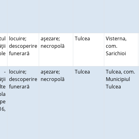
tul
locuire;
aşezare;
Tulcea
Visterna,
ţii
descoperire
necropolă
com.
ole
funerară
Sarichioi
s -
locuire;
aşezare;
Tulcea
Tulcea, com.
ţii
descoperire
necropolă
Municipiul
lte
funerară
Tulcea
ola
 pe
16,