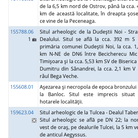
de la 6,5 km nord de Ostrov, până la cca. 
km de această localitate, în dreapta şose
ce vine de la Peceneaga.
155788.06
Situl arheologic de la Dudeştii Noi - Str
1
Dealului. Situl se află la cca. 392 m S
primăria comunei Dudeştii Noi, la cca. 1
km N-NE de DN6 între Becicherecu Mic
Timişoara şi la cca. 5,53 km SV de Biserica 
Dumitru din Sânandrei, la cca. 2,1 km V
râul Bega Veche.
155608.01
Aşezarea şi necropola de epoca bronzului
la Banloc. Situl este imprecis situat
hotarele localităţii.
159623.04
Situl arheologic de la Tulcea - Dealul Taber
Situl arheologic se află pe DN 22; la no
vest de oraş, pe dealurile Tulcei, la 5 km v
de anticul Aegyssus.