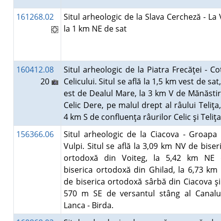
161268.02
Situl arheologic de la Slava Cercheză - La V
la 1 km NE de sat
160412.08
Situl arheologic de la Piatra Frecăţei - Co
20
Celicului. Situl se află la 1,5 km vest de sat,
est de Dealul Mare, la 3 km V de Mănăsti
Celic Dere, pe malul drept al râului Teliţa,
4 km S de confluenţa râurilor Celic şi Teliţ
156366.06
Situl arheologic de la Ciacova - Groapa
Vulpi. Situl se află la 3,09 km NV de biser
ortodoxă din Voiteg, la 5,42 km NE 
biserica ortodoxă din Ghilad, la 6,73 km
de biserica ortodoxă sârbă din Ciacova şi
570 m SE de versantul stâng al Canalu
Lanca - Birda.