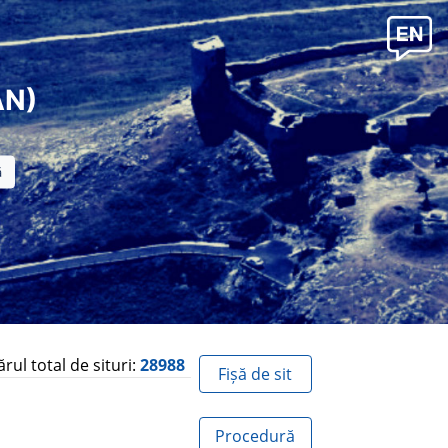
AN)
ul total de situri:
28988
Fișă de sit
Procedură