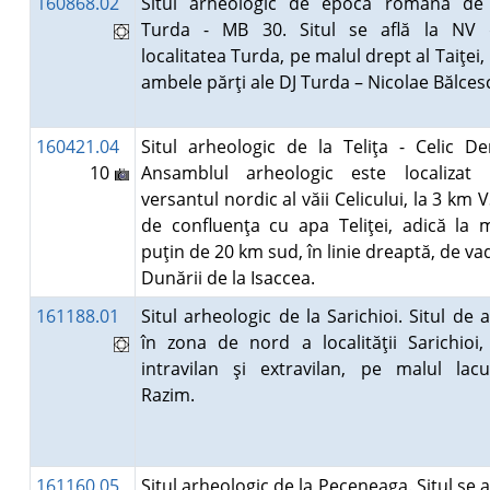
160868.02
Situl arheologic de epocă romană de
Turda - MB 30. Situl se află la NV 
localitatea Turda, pe malul drept al Taiţei,
ambele părţi ale DJ Turda – Nicolae Bălces
160421.04
Situl arheologic de la Teliţa - Celic De
10
Ansamblul arheologic este localizat
versantul nordic al văii Celicului, la 3 km 
de confluenţa cu apa Teliţei, adică la 
puţin de 20 km sud, în linie dreaptă, de va
Dunării de la Isaccea.
161188.01
Situl arheologic de la Sarichioi. Situl de a
în zona de nord a localităţii Sarichioi,
intravilan şi extravilan, pe malul lacu
Razim.
161160.05
Situl arheologic de la Peceneaga. Situl se a