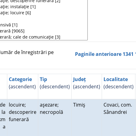
măr de înregistrări pe
Paginile anterioare
1341
Categorie
Tip
Județ
Localitate
(ascendent)
(descendent)
(ascendent)
(descendent)
 de
locuire;
aşezare;
Timiş
Covaci, com.
 la
descoperire
necropolă
Sânandrei
 km
funerară
ă a