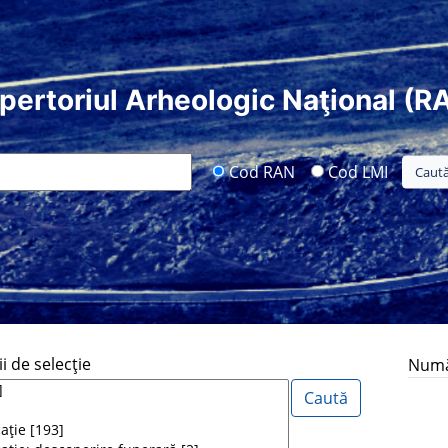
pertoriul Arheologic Naţional (R
Cod RAN
Cod LMI
i de selecţie
Număr