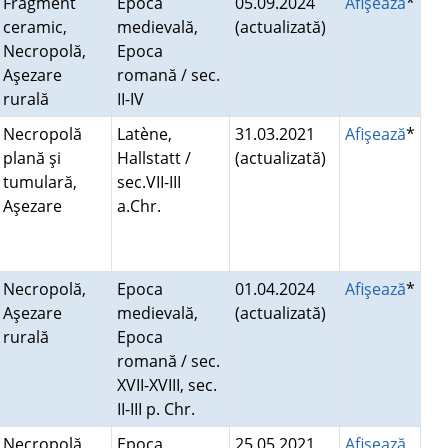
Fragment
Epoca
05.09.2024
Afişează
*
ceramic,
medievală,
(actualizată)
Necropolă,
Epoca
Aşezare
romană / sec.
rurală
II-IV
Necropolă
Latène,
31.03.2021
Afişează
*
plană şi
Hallstatt /
(actualizată)
tumulară,
sec.VII-III
Aşezare
a.Chr.
Necropolă,
Epoca
01.04.2024
Afişează
*
Aşezare
medievală,
(actualizată)
rurală
Epoca
romană / sec.
XVII-XVIII, sec.
II-III p. Chr.
Necropolă
Epoca
25.05.2021
Afişează