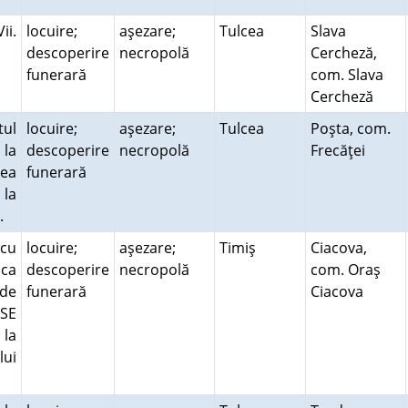
ii.
locuire;
aşezare;
Tulcea
Slava
descoperire
necropolă
Cercheză,
funerară
com. Slava
Cercheză
tul
locuire;
aşezare;
Tulcea
Poşta, com.
 la
descoperire
necropolă
Frecăţei
rea
funerară
 la
a.
 cu
locuire;
aşezare;
Timiş
Ciacova,
ica
descoperire
necropolă
com. Oraş
de
funerară
Ciacova
 SE
 la
lui