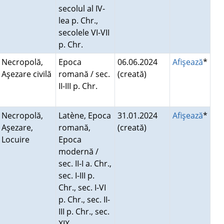
secolul al IV-
lea p. Chr.,
secolele VI-VII
p. Chr.
Necropolă,
Epoca
06.06.2024
Afişează
*
Aşezare civilă
romană / sec.
(creată)
II-III p. Chr.
Necropolă,
Latène, Epoca
31.01.2024
Afişează
*
Aşezare,
romană,
(creată)
Locuire
Epoca
modernă /
sec. II-I a. Chr.,
sec. I-III p.
Chr., sec. I-VI
p. Chr., sec. II-
III p. Chr., sec.
XIX