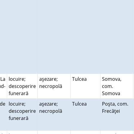
 La
locuire;
aşezare;
Tulcea
Somova,
ud-
descoperire
necropolă
com.
funerară
Somova
 de
locuire;
aşezare;
Tulcea
Poşta, com.
descoperire
necropolă
Frecăţei
funerară