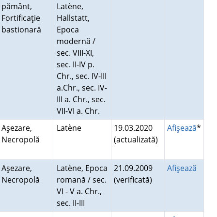
pământ,
Latène,
Fortificaţie
Hallstatt,
bastionară
Epoca
modernă /
sec. VIII-XI,
sec. II-IV p.
Chr., sec. IV-III
a.Chr., sec. IV-
III a. Chr., sec.
VII-VI a. Chr.
Aşezare,
Latène
19.03.2020
Afişează
*
Necropolă
(actualizată)
Aşezare,
Latène, Epoca
21.09.2009
Afişează
Necropolă
romană / sec.
(verificată)
VI - V a. Chr.,
sec. II-III