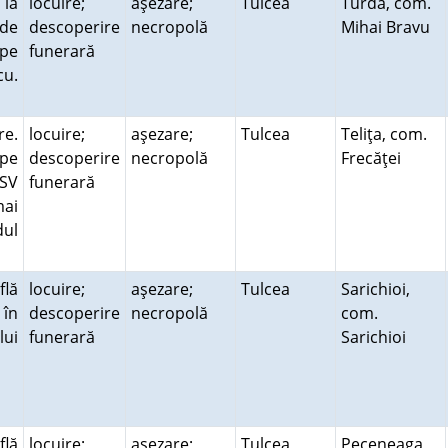
 la
locuire;
aşezare;
Tulcea
Turda, com.
de
descoperire
necropolă
Mihai Bravu
 pe
funerară
cu.
re.
locuire;
aşezare;
Tulcea
Teliţa, com.
 pe
descoperire
necropolă
Frecăţei
VSV
funerară
mai
dul
flă
locuire;
aşezare;
Tulcea
Sarichioi,
 în
descoperire
necropolă
com.
lui
funerară
Sarichioi
flă
locuire;
aşezare;
Tulcea
Peceneaga,