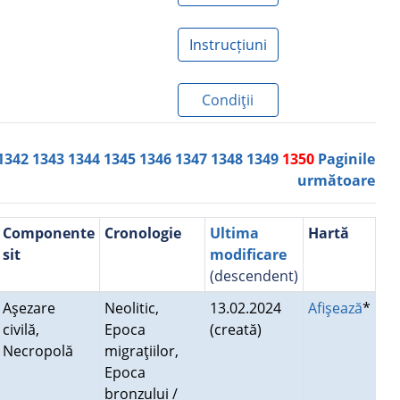
Instrucțiuni
Condiţii
1342
1343
1344
1345
1346
1347
1348
1349
1350
Paginile
următoare
Componente
Cronologie
Ultima
Hartă
sit
modificare
(descendent)
Aşezare
Neolitic,
13.02.2024
Afişează
*
civilă,
Epoca
(creată)
Necropolă
migraţiilor,
Epoca
bronzului /