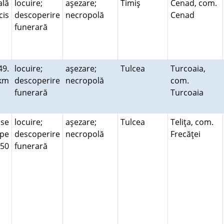
ală
locuire;
aşezare;
Timiş
Cenad, com.
cis
descoperire
necropolă
Cenad
funerară
49.
locuire;
aşezare;
Tulcea
Turcoaia,
 km
descoperire
necropolă
com.
funerară
Turcoaia
 se
locuire;
aşezare;
Tulcea
Teliţa, com.
pe
descoperire
necropolă
Frecăţei
350
funerară