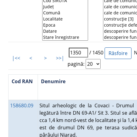
/ 1450
Nu
|<<
<
>
>>|
pagină:
Cod RAN
Denumire
158680.09
Situl arheologic de la Covaci - Drumul
legătură între DN 69-A1/ Sit 3. Situl se află
cca 1,4 km nord-vest de localitate şi la 1,4
est de drumul DN 69, pe terasa sudic
pârâului Niarad.