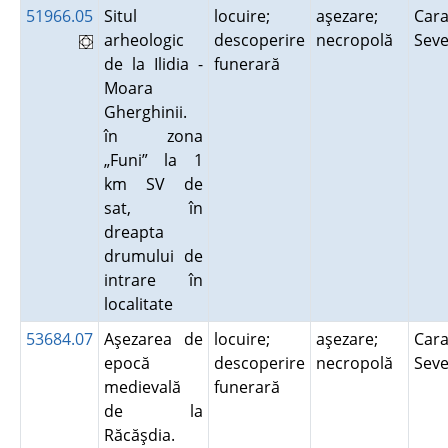
51966.05
Situl
locuire;
aşezare;
Cara
arheologic
descoperire
necropolă
Sev
de la Ilidia -
funerară
Moara
Gherghinii.
în zona
„Funi” la 1
km SV de
sat, în
dreapta
drumului de
intrare în
localitate
53684.07
Aşezarea de
locuire;
aşezare;
Cara
epocă
descoperire
necropolă
Sev
medievală
funerară
de la
Răcăşdia.