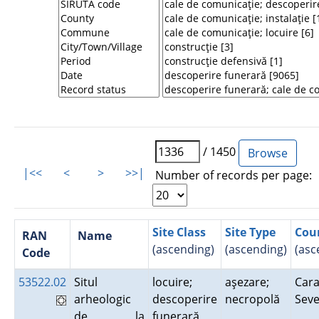
/ 1450
|<<
<
>
>>|
Number of records per page:
Site Class
Site Type
Cou
RAN
Name
(ascending)
(ascending)
(asc
Code
53522.02
Situl
locuire;
aşezare;
Cara
arheologic
descoperire
necropolă
Sev
de la
funerară