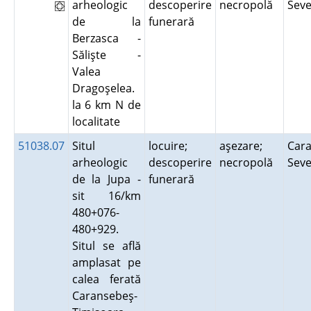
arheologic
descoperire
necropolă
Sev
de la
funerară
Berzasca -
Sălişte -
Valea
Dragoşelea.
la 6 km N de
localitate
51038.07
Situl
locuire;
aşezare;
Cara
arheologic
descoperire
necropolă
Sev
de la Jupa -
funerară
sit 16/km
480+076-
480+929.
Situl se află
amplasat pe
calea ferată
Caransebeş-