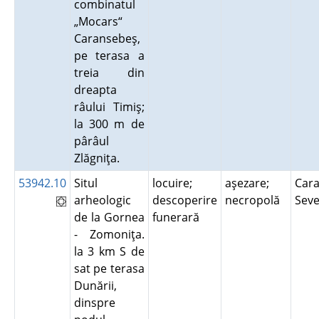
combinatul
„Mocars“
Caransebeş,
pe terasa a
treia din
dreapta
râului Timiş;
la 300 m de
pârâul
Zlăgniţa.
53942.10
Situl
locuire;
aşezare;
Cara
arheologic
descoperire
necropolă
Sev
de la Gornea
funerară
- Zomoniţa.
la 3 km S de
sat pe terasa
Dunării,
dinspre