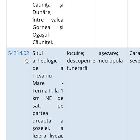
Căuniţa şi
Dunăre,
între valea
Gornea şi
Ogaşul
Căuniţei.
54314.02
Situl
locuire;
aşezare;
Cara
arheologic
descoperire
necropolă
Sev
de la
funerară
Ticvaniu
Mare -
Ferma II. la 1
km NE de
sat, pe
partea
dreaptă a
şoselei, la
liziera livezii,