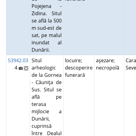
Pojejena -
Zidina. Situl
se află la 500
m sud-est de
sat, pe malul
inundat al
Dunării.
53942.03
Situl
locuire;
aşezare;
Cara
4
arheologic
descoperire
necropolă
Sev
de la Gornea
funerară
- Căuniţa de
Sus. Situl se
află pe
terasa
mijlocie a
Dunării,
cuprinsă
între Dealul