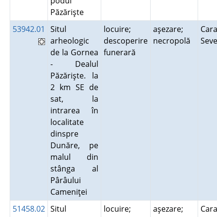
podul
Păzărişte
53942.01
Situl
locuire;
aşezare;
Cara
arheologic
descoperire
necropolă
Sev
de la Gornea
funerară
- Dealul
Păzărişte. la
2 km SE de
sat, la
intrarea în
localitate
dinspre
Dunăre, pe
malul din
stânga al
Pârâului
Cameniţei
51458.02
Situl
locuire;
aşezare;
Cara