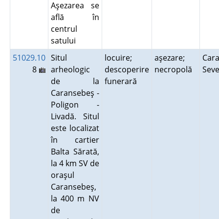
Aşezarea se
află în
centrul
satului
51029.10
Situl
locuire;
aşezare;
Cara
8
arheologic
descoperire
necropolă
Sev
de la
funerară
Caransebeş -
Poligon -
Livadă. Situl
este localizat
în cartier
Balta Sărată,
la 4 km SV de
oraşul
Caransebeş,
la 400 m NV
de