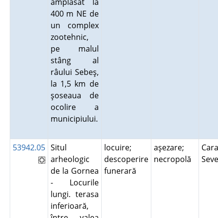
amplasat la
400 m NE de
un complex
zootehnic,
pe malul
stâng al
râului Sebeş,
la 1,5 km de
şoseaua de
ocolire a
municipiului.
53942.05
Situl
locuire;
aşezare;
Cara
arheologic
descoperire
necropolă
Sev
de la Gornea
funerară
- Locurile
lungi. terasa
inferioară,
între valea