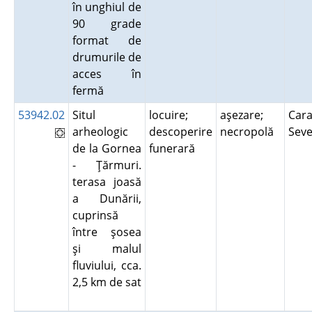
în unghiul de
90 grade
format de
drumurile de
acces în
fermă
53942.02
Situl
locuire;
aşezare;
Cara
arheologic
descoperire
necropolă
Sev
de la Gornea
funerară
- Ţărmuri.
terasa joasă
a Dunării,
cuprinsă
între şosea
şi malul
fluviului, cca.
2,5 km de sat