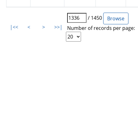
/ 1450
|<<
<
>
>>|
Number of records per page: