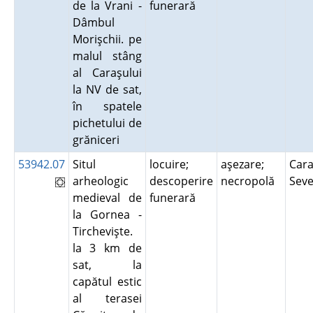
de la Vrani -
funerară
Dâmbul
Morişchii. pe
malul stâng
al Caraşului
la NV de sat,
în spatele
pichetului de
grăniceri
53942.07
Situl
locuire;
aşezare;
Cara
arheologic
descoperire
necropolă
Sev
medieval de
funerară
la Gornea -
Tirchevişte.
la 3 km de
sat, la
capătul estic
al terasei