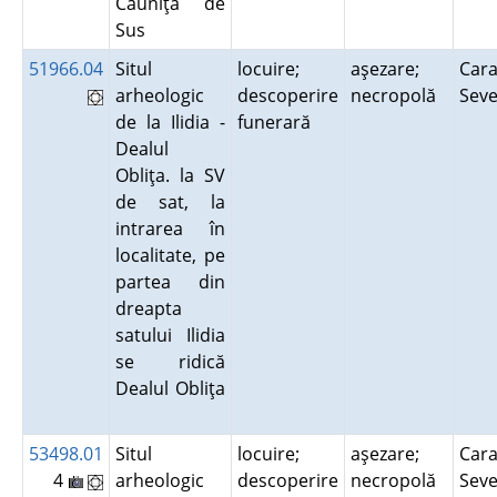
Căuniţa de
Sus
51966.04
Situl
locuire;
aşezare;
Cara
arheologic
descoperire
necropolă
Sev
de la Ilidia -
funerară
Dealul
Obliţa. la SV
de sat, la
intrarea în
localitate, pe
partea din
dreapta
satului Ilidia
se ridică
Dealul Obliţa
53498.01
Situl
locuire;
aşezare;
Cara
4
arheologic
descoperire
necropolă
Sev