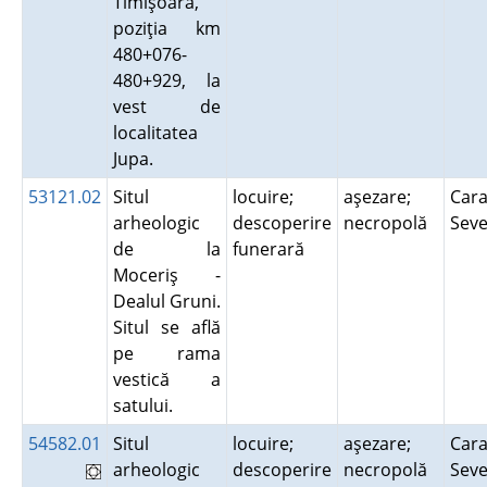
Timişoara,
poziţia km
480+076-
480+929, la
vest de
localitatea
Jupa.
53121.02
Situl
locuire;
aşezare;
Cara
arheologic
descoperire
necropolă
Sev
de la
funerară
Moceriş -
Dealul Gruni.
Situl se află
pe rama
vestică a
satului.
54582.01
Situl
locuire;
aşezare;
Cara
arheologic
descoperire
necropolă
Sev