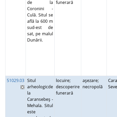
de la
funerară
Coronini -
Culă. Situl se
află la 600 m
sud-est de
sat, pe malul
Dunării.
51029.03
Situl
locuire;
aşezare;
Cara
arheologicde
descoperire
necropolă
Sev
la
funerară
Caransebeş -
Mehala. Situl
este