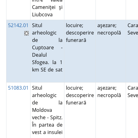
Cameniţei şi
Liubcova
52142.01
Situl
locuire;
aşezare;
Cara
arheologic
descoperire
necropolă
Sev
de la
funerară
Cuptoare -
Dealul
Sfogea. la 1
km SE de sat
51083.01
Situl
locuire;
aşezare;
Cara
arheologic
descoperire
necropolă
Sev
de la
funerară
Moldova
veche - Spitz.
În partea de
vest a insulei