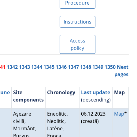
Procedure
Instructions
Access
policy
341
1342
1343
1344
1345
1346
1347
1348
1349
1350
Next
pages
mune
Site
Chronology
Last update
Map
components
(descending)
Aşezare
Eneolitic,
06.12.2023
Map
*
civilă,
Neolitic,
(creată)
Mormânt,
Latène,
Burgus
Epoca