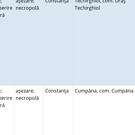
;
aşezare;
Constanţa
Techirghiol, com. Oraş
erire
necropolă
Techirghiol
ară
;
aşezare;
Constanţa
Cumpăna, com. Cumpăn
erire
necropolă
ară