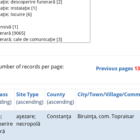
mber of records per page:
Previous pages
1
lass
Site Type
County
City/Town/Village/Com
ding)
(ascending)
(ascending)
;
aşezare;
Constanţa
Biruinţa, com. Topraisar
erire
necropolă
ară