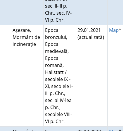
sec. II-III p.
Chr., sec. IV-
VI p. Chr.
Aşezare,
Epoca
29.01.2021
Map
*
Mormânt de
bronzului,
(actualizată)
incineraţie
Epoca
medievală,
Epoca
romană,
Hallstatt /
secolele IX -
XI, secolele I-
III p. Chr.,
sec. al IV-lea
p. Chr.,
secolele VIII-
VI p. Chr.