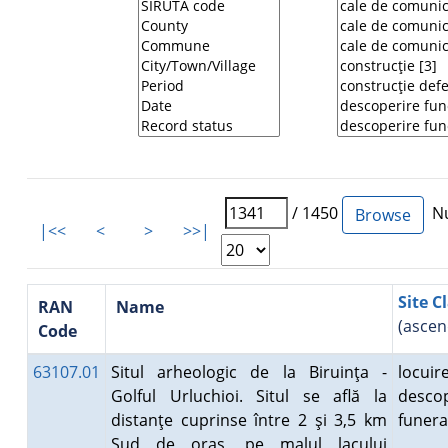
/ 1450
Nu
|<<
<
>
>>|
Site C
RAN
Name
(ascen
Code
63107.01
Situl arheologic de la Biruinţa -
locuire
Golful Urluchioi. Situl se află la
descop
distanţe cuprinse între 2 şi 3,5 km
funer
Sud de oraş, pe malul lacului