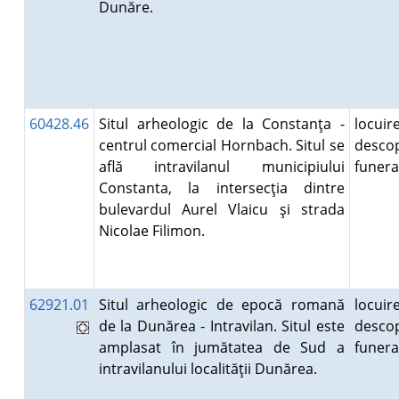
Dunăre.
60428.46
Situl arheologic de la Constanţa -
locuire
centrul comercial Hornbach. Situl se
descop
află intravilanul municipiului
funer
Constanta, la intersecţia dintre
bulevardul Aurel Vlaicu şi strada
Nicolae Filimon.
62921.01
Situl arheologic de epocă romană
locuire
de la Dunărea - Intravilan. Situl este
descop
amplasat în jumătatea de Sud a
funer
intravilanului localităţii Dunărea.