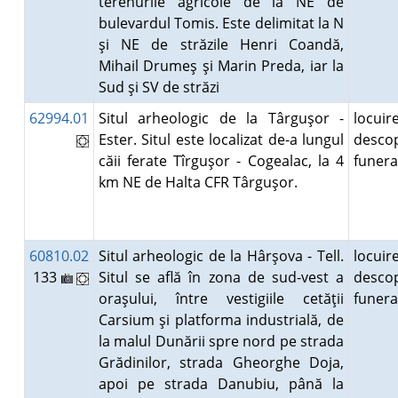
terenurile agricole de la NE de
bulevardul Tomis. Este delimitat la N
şi NE de străzile Henri Coandă,
Mihail Drumeş şi Marin Preda, iar la
Sud şi SV de străzi
62994.01
Situl arheologic de la Târguşor -
locuire
Ester. Situl este localizat de-a lungul
descop
căii ferate Tîrguşor - Cogealac, la 4
funer
km NE de Halta CFR Târguşor.
60810.02
Situl arheologic de la Hârşova - Tell.
locuire
133
Situl se află în zona de sud-vest a
descop
oraşului, între vestigiile cetăţii
funer
Carsium şi platforma industrială, de
la malul Dunării spre nord pe strada
Grădinilor, strada Gheorghe Doja,
apoi pe strada Danubiu, până la