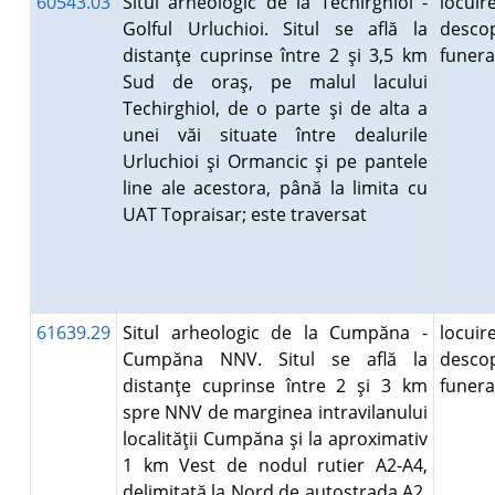
60543.03
Situl arheologic de la Techirghiol -
locuire
Golful Urluchioi. Situl se află la
descop
distanţe cuprinse între 2 şi 3,5 km
funer
Sud de oraş, pe malul lacului
Techirghiol, de o parte şi de alta a
unei văi situate între dealurile
Urluchioi şi Ormancic şi pe pantele
line ale acestora, până la limita cu
UAT Topraisar; este traversat
61639.29
Situl arheologic de la Cumpăna -
locuire
Cumpăna NNV. Situl se află la
descop
distanţe cuprinse între 2 şi 3 km
funer
spre NNV de marginea intravilanului
localităţii Cumpăna şi la aproximativ
1 km Vest de nodul rutier A2-A4,
delimitată la Nord de autostrada A2.