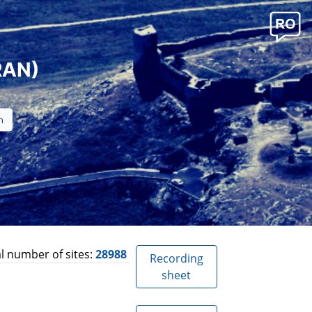
RAN)
l number of sites:
28988
Recording
sheet