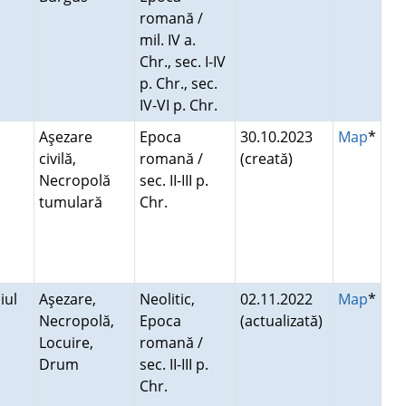
romană /
mil. IV a.
Chr., sec. I-IV
p. Chr., sec.
IV-VI p. Chr.
Aşezare
Epoca
30.10.2023
Map
*
civilă,
romană /
(creată)
Necropolă
sec. II-III p.
tumulară
Chr.
iul
Aşezare,
Neolitic,
02.11.2022
Map
*
Necropolă,
Epoca
(actualizată)
Locuire,
romană /
Drum
sec. II-III p.
Chr.