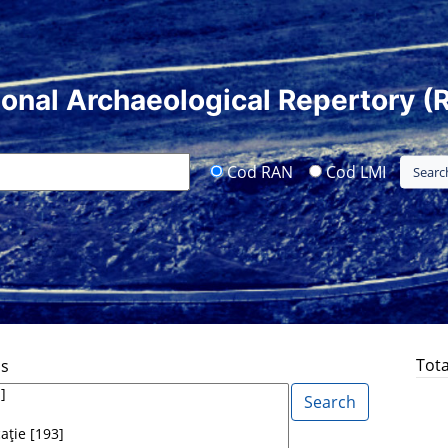
ional Archaeological Repertory (
Cod RAN
Cod LMI
Tota
ds