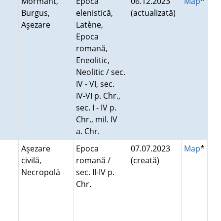
Mormânt,
Epoca
06.12.2023
Map
*
Burgus,
elenistică,
(actualizată)
Aşezare
Latène,
Epoca
romană,
Eneolitic,
Neolitic / sec.
IV - VI, sec.
IV-VI p. Chr.,
sec. I - IV p.
Chr., mil. IV
a. Chr.
a
Aşezare
Epoca
07.07.2023
Map
*
civilă,
romană /
(creată)
Necropolă
sec. II-IV p.
Chr.