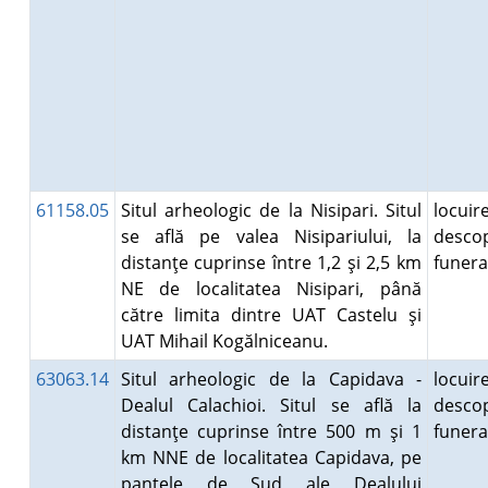
61158.05
Situl arheologic de la Nisipari. Situl
locuire
se află pe valea Nisipariului, la
descop
distanţe cuprinse între 1,2 şi 2,5 km
funer
NE de localitatea Nisipari, până
către limita dintre UAT Castelu şi
UAT Mihail Kogălniceanu.
63063.14
Situl arheologic de la Capidava -
locuire
Dealul Calachioi. Situl se află la
descop
distanţe cuprinse între 500 m şi 1
funer
km NNE de localitatea Capidava, pe
pantele de Sud ale Dealului