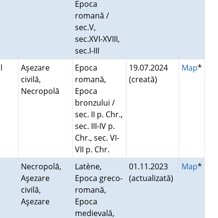
Epoca
romană /
sec.V,
sec.XVI-XVIII,
sec.I-III
l
Aşezare
Epoca
19.07.2024
Map
*
civilă,
romană,
(creată)
Necropolă
Epoca
bronzului /
sec. II p. Chr.,
sec. III-IV p.
Chr., sec. VI-
VII p. Chr.
Necropolă,
Latène,
01.11.2023
Map
*
Aşezare
Epoca greco-
(actualizată)
civilă,
romană,
Aşezare
Epoca
medievală,