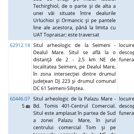
Techirghiol, de o parte şi de alta a
unei văi situate între dealurile
Urluchioi şi Ormancic şi pe pantele
line ale acestora, până la limita cu
UAT Topraisar; este traversat
62912.14
Situl arheologic de la Seimeni -
locuire
Dealul Mare. Situl se află la o
descop
distanţă de 2 - 2,5 km NE de
funer
localitatea Seimeni, pe Dealul Mare,
în zona intersecţiei dintre drumul
judeţean DJ 223 şi drumul comunal
DC 61 Seimeni-Siliştea.
60446.07
Situl arheologic de la Palazu Mare -
locuire
5
Bd. Tomis 401-Centrul Comercial.
descop
Situl este amplasat în partea de Sud
funer
a zonei Palazu Mare, în jurul
centrului comercial Tom şi pe