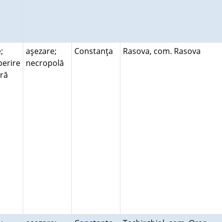
;
aşezare;
Constanţa
Rasova, com. Rasova
erire
necropolă
ară