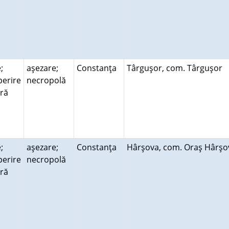
;
aşezare;
Constanţa
Târguşor, com. Târguşor
erire
necropolă
ară
;
aşezare;
Constanţa
Hârşova, com. Oraş Hârş
erire
necropolă
ară