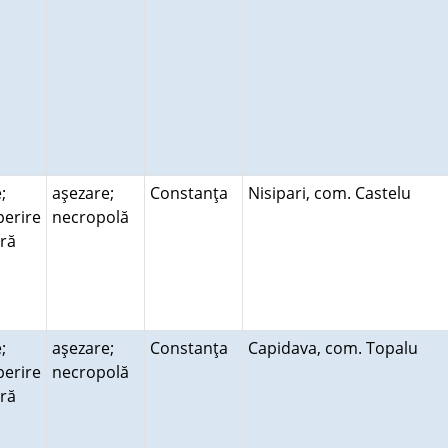
;
aşezare;
Constanţa
Nisipari, com. Castelu
erire
necropolă
ară
;
aşezare;
Constanţa
Capidava, com. Topalu
erire
necropolă
ară