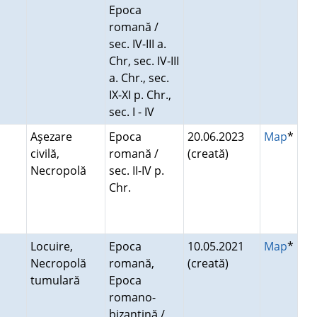
Epoca
romană /
sec. IV-III a.
Chr, sec. IV-III
a. Chr., sec.
IX-XI p. Chr.,
sec. I - IV
Aşezare
Epoca
20.06.2023
Map
*
civilă,
romană /
(creată)
Necropolă
sec. II-IV p.
Chr.
Locuire,
Epoca
10.05.2021
Map
*
Necropolă
romană,
(creată)
tumulară
Epoca
romano-
bizantină /