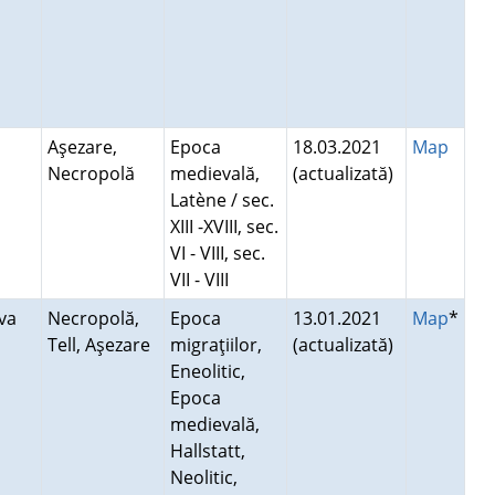
Aşezare,
Epoca
18.03.2021
Map
Necropolă
medievală,
(actualizată)
Latène / sec.
XIII -XVIII, sec.
VI - VIII, sec.
VII - VIII
ova
Necropolă,
Epoca
13.01.2021
Map
*
Tell, Aşezare
migraţiilor,
(actualizată)
Eneolitic,
Epoca
medievală,
Hallstatt,
Neolitic,