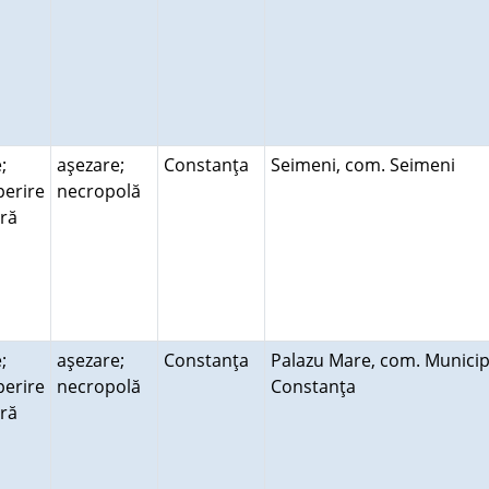
;
aşezare;
Constanţa
Seimeni, com. Seimeni
erire
necropolă
ară
;
aşezare;
Constanţa
Palazu Mare, com. Municip
erire
necropolă
Constanţa
ară