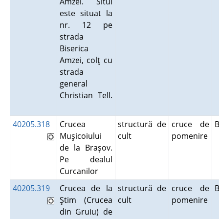
Amzei. Situl
este situat la
nr. 12 pe
strada
Biserica
Amzei, colţ cu
strada
general
Christian Tell.
40205.318
Crucea
structură de
cruce de
Muşicoiului
cult
pomenire
de la Braşov.
Pe dealul
Curcanilor
40205.319
Crucea de la
structură de
cruce de
Ştim (Crucea
cult
pomenire
din Gruiu) de