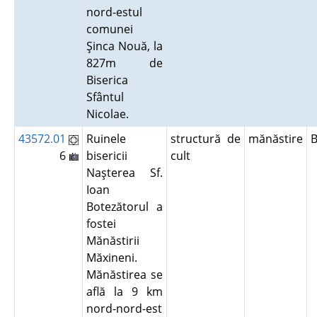
nord-estul
comunei
Şinca Nouă, la
827m de
Biserica
Sfântul
Nicolae.
43572.01
Ruinele
structură de
mănăstire
B
6
bisericii
cult
Naşterea Sf.
Ioan
Botezătorul a
fostei
Mănăstirii
Măxineni.
Mănăstirea se
află la 9 km
nord-nord-est