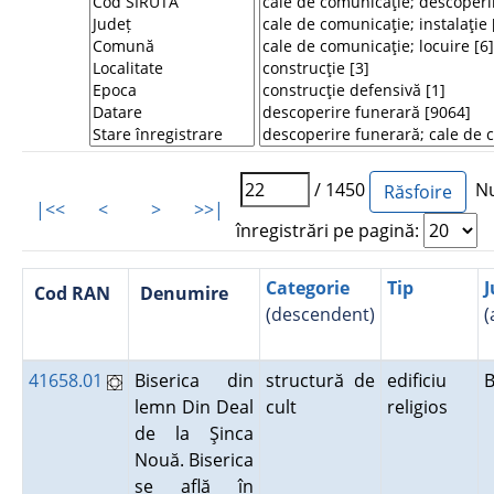
/ 1450
Nu
|<<
<
>
>>|
înregistrări pe pagină:
Categorie
Tip
J
Cod RAN
Denumire
(descendent)
(
41658.01
Biserica din
structură de
edificiu
lemn Din Deal
cult
religios
de la Şinca
Nouă. Biserica
se află în