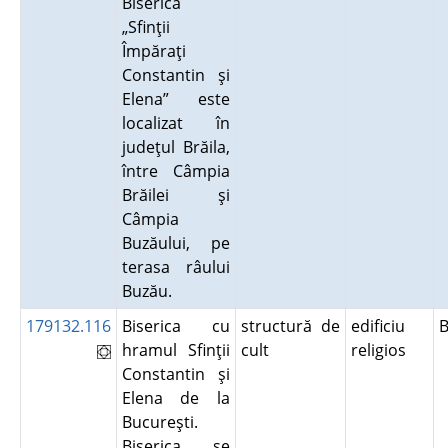
Biserica
„Sfinţii
Împăraţi
Constantin şi
Elena” este
localizat în
judeţul Brăila,
între Câmpia
Brăilei şi
Câmpia
Buzăului, pe
terasa râului
Buzău.
179132.116
Biserica cu
structură de
edificiu
B
hramul Sfinţii
cult
religios
Constantin şi
Elena de la
Bucureşti.
Biserica se