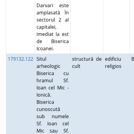
Darvari este
amplasată în
sectorul 2 al
capitalei,
imediat la est
de Biserica
Icoanei.
179132.122
Situl
structură de
edificiu
B
arheologic
cult
religios
Biserica cu
hramul Sf.
Ioan cel Mic -
Ionică.
Biserica
cunoscută
sub numele
Sf. Ioan cel
Mic sau Sf.