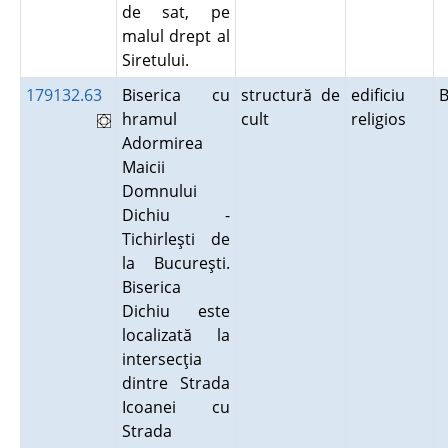
de sat, pe
malul drept al
Siretului.
179132.63
Biserica cu
structură de
edificiu
B
hramul
cult
religios
Adormirea
Maicii
Domnului
Dichiu -
Tichirleşti de
la Bucureşti.
Biserica
Dichiu este
localizată la
intersecţia
dintre Strada
Icoanei cu
Strada