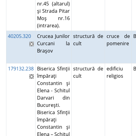
nr.45 (altarul)
şi Strada Pitar
Moş nr.16
(intrarea).
40205.320
Crucea Junilor
structură de
cruce de
Curcani la
cult
pomenire
Braşov
179132.238
Biserica Sfinţii
structură de
edificiu
B
împăraţi
cult
religios
Constantin şi
Elena - Schitul
Darvari din
Bucureşti.
Biserica Sfinţii
împăraţi
Constantin şi
Elena – Schitul