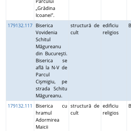
Parcului
„Grădina
Icoanei”.
179132.117
Biserica
structură de
edificiu
B
Vovidenia
cult
religios
Schitul
Măgureanu
din Bucureşti.
Biserica se
află la N-V de
Parcul
Cişmigiu, pe
strada Schitu
Măgureanu.
179132.111
Biserica cu
structură de
edificiu
B
hramul
cult
religios
Adormirea
Maicii