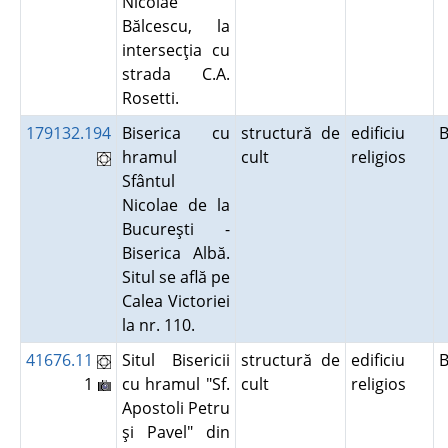
Nicolae
Bălcescu, la
intersecţia cu
strada C.A.
Rosetti.
179132.194
Biserica cu
structură de
edificiu
B
hramul
cult
religios
Sfântul
Nicolae de la
Bucureşti -
Biserica Albă.
Situl se află pe
Calea Victoriei
la nr. 110.
41676.11
Situl Bisericii
structură de
edificiu
1
cu hramul "Sf.
cult
religios
Apostoli Petru
şi Pavel" din