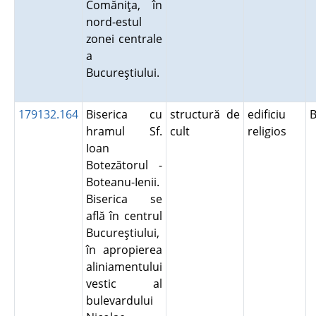
Comăniţa, în
nord-estul
zonei centrale
a
Bucureştiului.
179132.164
Biserica cu
structură de
edificiu
B
hramul Sf.
cult
religios
Ioan
Botezătorul -
Boteanu-Ienii.
Biserica se
află în centrul
Bucureştiului,
în apropierea
aliniamentului
vestic al
bulevardului