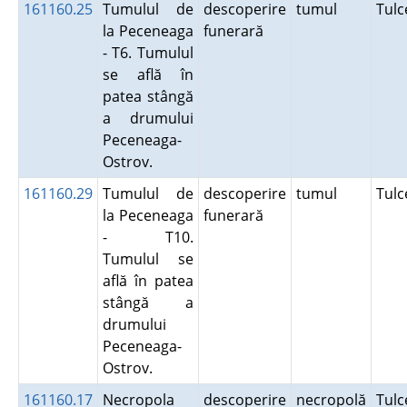
161160.25
Tumulul de
descoperire
tumul
Tul
la Peceneaga
funerară
- T6. Tumulul
se află în
patea stângă
a drumului
Peceneaga-
Ostrov.
161160.29
Tumulul de
descoperire
tumul
Tul
la Peceneaga
funerară
- T10.
Tumulul se
află în patea
stângă a
drumului
Peceneaga-
Ostrov.
161160.17
Necropola
descoperire
necropolă
Tul