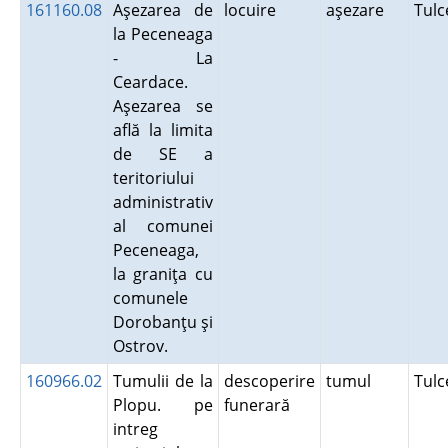
161160.08
Aşezarea de
locuire
aşezare
Tul
la Peceneaga
- La
Ceardace.
Aşezarea se
află la limita
de SE a
teritoriului
administrativ
al comunei
Peceneaga,
la graniţa cu
comunele
Dorobanţu şi
Ostrov.
160966.02
Tumulii de la
descoperire
tumul
Tul
Plopu. pe
funerară
intreg