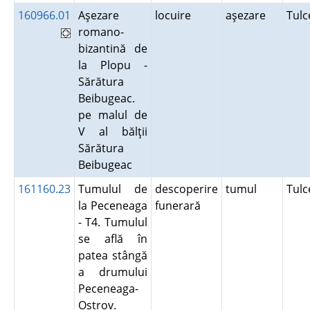
160966.01
Aşezare
locuire
aşezare
Tul
romano-
bizantină de
la Plopu -
Sărătura
Beibugeac.
pe malul de
V al bălţii
Sărătura
Beibugeac
161160.23
Tumulul de
descoperire
tumul
Tul
la Peceneaga
funerară
- T4. Tumulul
se află în
patea stângă
a drumului
Peceneaga-
Ostrov.