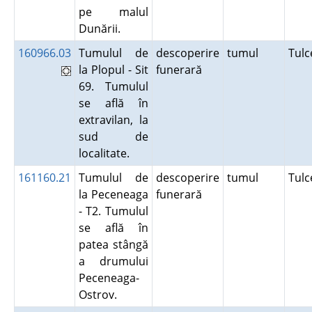
pe malul
Dunării.
160966.03
Tumulul de
descoperire
tumul
Tul
la Plopul - Sit
funerară
69. Tumulul
se află în
extravilan, la
sud de
localitate.
161160.21
Tumulul de
descoperire
tumul
Tul
la Peceneaga
funerară
- T2. Tumulul
se află în
patea stângă
a drumului
Peceneaga-
Ostrov.