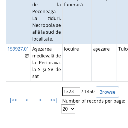
de la
funerară
Peceneaga -
La ziduri.
Necropola se
află la sud de
localitate.
159927.01
Aşezarea
locuire
aşezare
Tul
medievală de
la Periprava.
la S şi SV de
sat
/ 1450
|<<
<
>
>>|
Number of records per page: