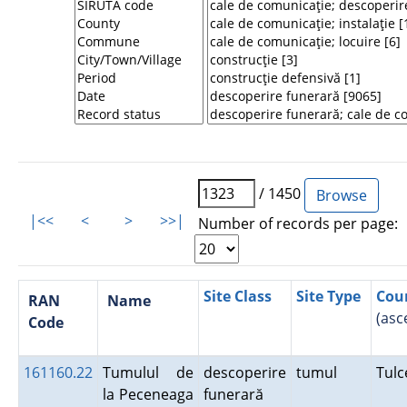
/ 1450
|<<
<
>
>>|
Number of records per page:
Site Class
Site Type
Cou
RAN
Name
(asc
Code
161160.22
Tumulul de
descoperire
tumul
Tul
la Peceneaga
funerară