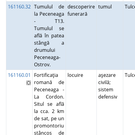
161160.32
Tumulul de
descoperire
tumul
Tul
la Peceneaga
funerară
- T13.
Tumulul se
află în patea
stângă a
drumului
Peceneaga-
Ostrov.
161160.01
Fortificaţia
locuire
aşezare
Tul
romană de
civilă;
Peceneaga -
sistem
La Cordon.
defensiv
Situl se află
la cca. 2 km
de sat, pe un
promontoriu
stâncos de