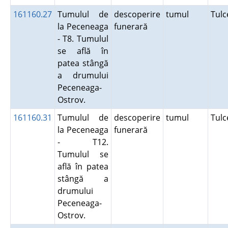
161160.27
Tumulul de
descoperire
tumul
Tul
la Peceneaga
funerară
- T8. Tumulul
se află în
patea stângă
a drumului
Peceneaga-
Ostrov.
161160.31
Tumulul de
descoperire
tumul
Tul
la Peceneaga
funerară
- T12.
Tumulul se
află în patea
stângă a
drumului
Peceneaga-
Ostrov.