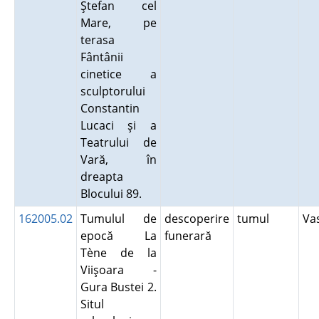
Ştefan cel
Mare, pe
terasa
Fântânii
cinetice a
sculptorului
Constantin
Lucaci şi a
Teatrului de
Vară, în
dreapta
Blocului 89.
162005.02
Tumulul de
descoperire
tumul
Va
epocă La
funerară
Tène de la
Viişoara -
Gura Bustei 2.
Situl