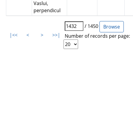
Vaslui,
perpendicul
/ 1450
|<<
<
>
>>|
Number of records per page: