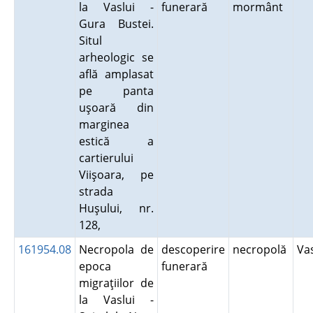
la Vaslui -
funerară
mormânt
Gura Bustei.
Situl
arheologic se
află amplasat
pe panta
uşoară din
marginea
estică a
cartierului
Viişoara, pe
strada
Huşului, nr.
128,
161954.08
Necropola de
descoperire
necropolă
Va
epoca
funerară
migraţiilor de
la Vaslui -