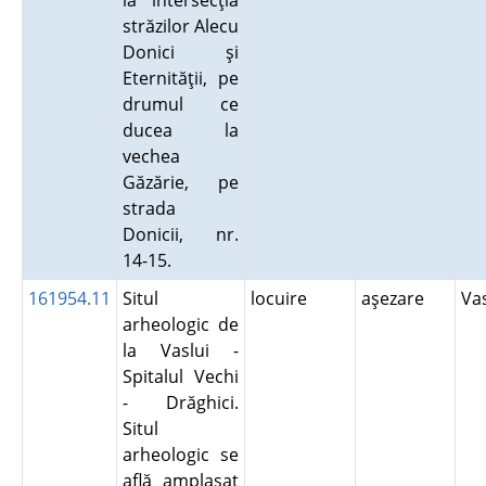
la intersecţia
străzilor Alecu
Donici şi
Eternităţii, pe
drumul ce
ducea la
vechea
Găzărie, pe
strada
Donicii, nr.
14-15.
161954.11
Situl
locuire
aşezare
Va
arheologic de
la Vaslui -
Spitalul Vechi
- Drăghici.
Situl
arheologic se
află amplasat