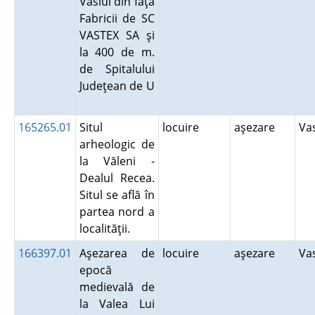
Vaslui din faţa
Fabricii de SC
VASTEX SA şi
la 400 de m.
de Spitalului
Judeţean de U
165265.01
Situl
locuire
aşezare
Va
arheologic de
la Văleni -
Dealul Recea.
Situl se află în
partea nord a
localităţii.
166397.01
Aşezarea de
locuire
aşezare
Va
epocă
medievală de
la Valea Lui