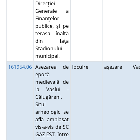
Direcţiei
Generale a
Finanţelor
publice, şi pe
terasa înaltă
din faţa
Stadionului
municipal.
161954.06
Aşezarea de
locuire
aşezare
Va
epocă
medievală de
la Vaslui -
Călugăreni.
Situl
arheologic se
află amplasat
vis-a-vis de SC
GAZ EST, între