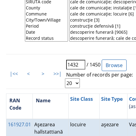
/ 1450
|<<
<
>
>>|
Number of records per page:
Site Class
Site Type
Co
RAN
Name
(a
Code
161927.01
Aşezarea
locuire
aşezare
Va
hallstattiană