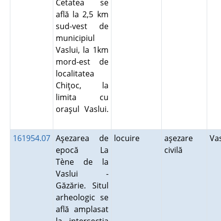
Cetatea se
află la 2,5 km
sud-vest de
municipiul
Vaslui, la 1km
mord-est de
localitatea
Chiţoc, la
limita cu
oraşul Vaslui.
161954.07
Aşezarea de
locuire
aşezare
Va
epocă La
civilă
Tène de la
Vaslui -
Găzărie. Situl
arheologic se
află amplasat