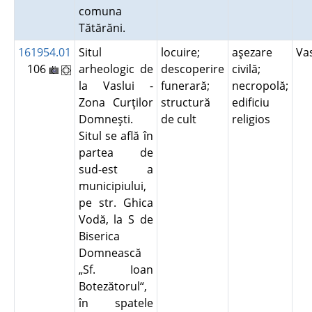
comuna
Tătărăni.
161954.01
Situl
locuire;
aşezare
Va
106
arheologic de
descoperire
civilă;
la Vaslui -
funerară;
necropolă;
Zona Curţilor
structură
edificiu
Domneşti.
de cult
religios
Situl se află în
partea de
sud-est a
municipiului,
pe str. Ghica
Vodă, la S de
Biserica
Domnească
„Sf. Ioan
Botezătorul“,
în spatele