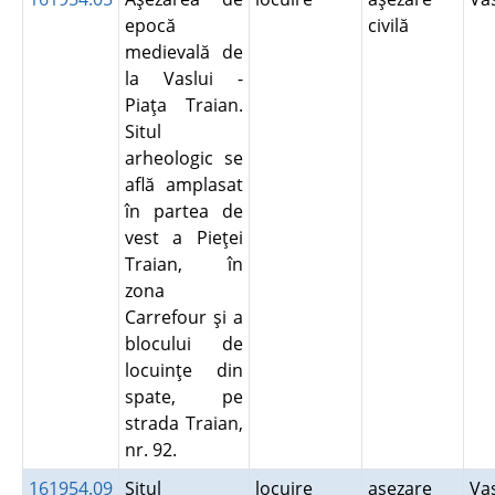
epocă
civilă
medievală de
la Vaslui -
Piaţa Traian.
Situl
arheologic se
află amplasat
în partea de
vest a Pieţei
Traian, în
zona
Carrefour şi a
blocului de
locuinţe din
spate, pe
strada Traian,
nr. 92.
161954.09
Situl
locuire
aşezare
Va