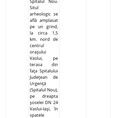
Spitalul Nou.
Situl
arheologic se
află amplasat
pe un grind,
la circa 1,5
km. nord de
centrul
oraşului
Vaslui, pe
terasa din
faţa Spitalului
Judeţean de
Urgenţă
(Spitalul Nou),
pe dreapta
şoselei DN 24
Vaslui-Iaşi, în
spatele