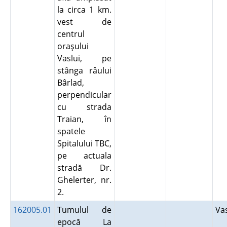
la circa 1 km.
vest de
centrul
oraşului
Vaslui, pe
stânga râului
Bârlad,
perpendicular
cu strada
Traian, în
spatele
Spitalului TBC,
pe actuala
stradă Dr.
Ghelerter, nr.
2.
162005.01
Tumulul de
Va
epocă La