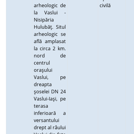
arheologic de
civilă
la Vaslui -
Nisipăria
Hulubăţ. Situl
arheologic se
află amplasat
la circa 2 km.
nord de
centrul
oraşului
Vaslui, pe
dreapta
şoselei DN 24
Vaslui-Iaşi, pe
terasa
inferioară a
versantului
drept al râului