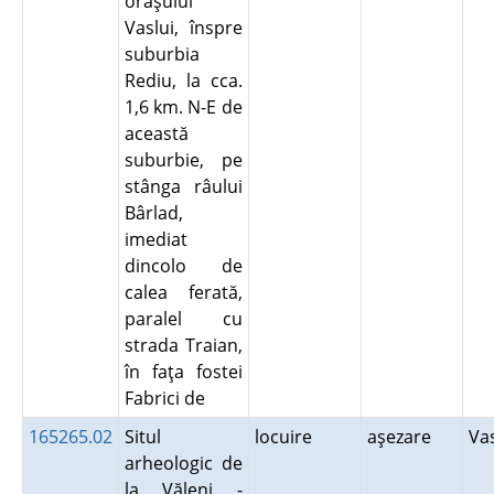
oraşului
Vaslui, înspre
suburbia
Rediu, la cca.
1,6 km. N-E de
această
suburbie, pe
stânga râului
Bârlad,
imediat
dincolo de
calea ferată,
paralel cu
strada Traian,
în faţa fostei
Fabrici de
165265.02
Situl
locuire
aşezare
Va
arheologic de
la Văleni -