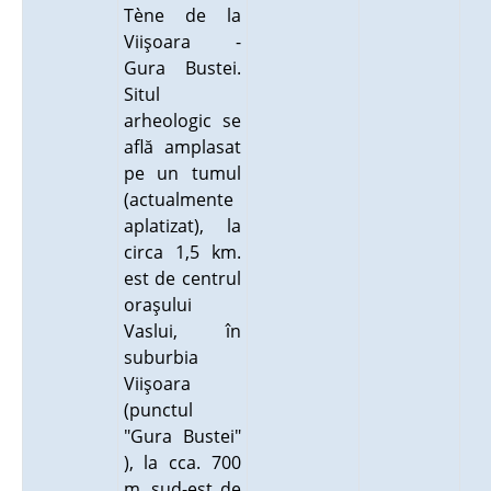
Tène de la
Viişoara -
Gura Bustei.
Situl
arheologic se
află amplasat
pe un tumul
(actualmente
aplatizat), la
circa 1,5 km.
est de centrul
oraşului
Vaslui, în
suburbia
Viişoara
(punctul
"Gura Bustei"
), la cca. 700
m. sud-est de