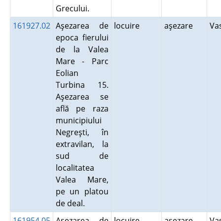
Grecului.
161927.02
Aşezarea de
locuire
aşezare
Va
epoca fierului
de la Valea
Mare - Parc
Eolian
Turbina 15.
Aşezarea se
află pe raza
municipiului
Negreşti, în
extravilan, la
sud de
localitatea
Valea Mare,
pe un platou
de deal.
161954.05
Aşezarea de
locuire
aşezare
Va