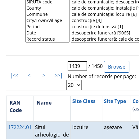
/ 1450
|<<
<
>
>>|
Number of records per page:
Site Class
Site Type
Co
RAN
Name
(a
Code
172224.01
Situl
locuire
aşezare
Vâ
arheologic de