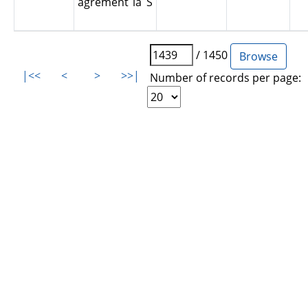
agrement la S
/ 1450
|<<
<
>
>>|
Number of records per page: