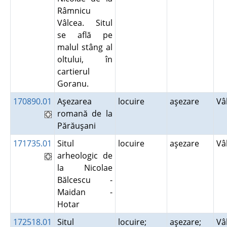
Râmnicu
Vâlcea. Situl
se află pe
malul stâng al
oltului, în
cartierul
Goranu.
170890.01
Aşezarea
locuire
aşezare
Vâ
romană de la
Părăuşani
171735.01
Situl
locuire
aşezare
Vâ
arheologic de
la Nicolae
Bălcescu -
Maidan -
Hotar
172518.01
Situl
locuire;
aşezare;
Vâ