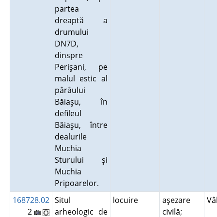
partea
dreaptă a
drumului
DN7D,
dinspre
Perişani, pe
malul estic al
pârâului
Băiaşu, în
defileul
Băiaşu, între
dealurile
Muchia
Sturului şi
Muchia
Pripoarelor.
168728.02
Situl
locuire
aşezare
Vâ
2
arheologic de
civilă;