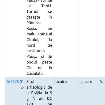
Păuşa - Turnul
lui Teofil.
Turnul se
găseşte în
Pădurea
Roşia, pe
malul stâng al
Oltului, la
nord de
localitatea
Păuşa şi de
podul peste
Olt de la
Căciulata.
167678.01
Situl
locuire
aşezare
Vâ
arheologic de
la Prăjila. la S
şi N de DC
129, pe