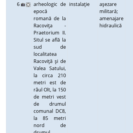
6
arheologic de
instalaţie
aşezare
epocă
militară;
romană de la
amenajare
Racoviţa -
hidraulică
Praetorium II.
Situl se află la
sud de
localitatea
Racoviţă şi de
Valea Satului,
la circa 210
metri est de
râul Olt, la 150
de metri vest
de drumul
comunal DC8,
la 85 metri
nord de
drumul