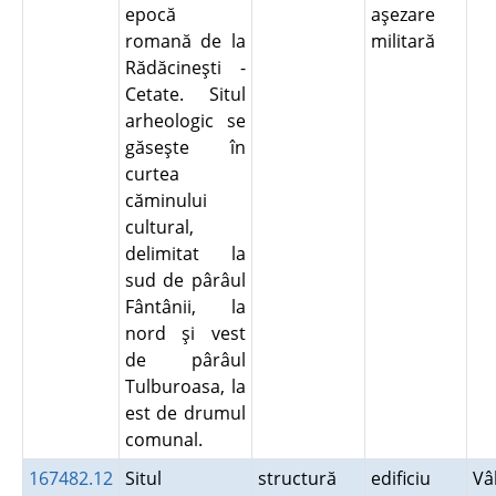
epocă
aşezare
romană de la
militară
Rădăcineşti -
Cetate. Situl
arheologic se
găseşte în
curtea
căminului
cultural,
delimitat la
sud de pârâul
Fântânii, la
nord şi vest
de pârâul
Tulburoasa, la
est de drumul
comunal.
167482.12
Situl
structură
edificiu
Vâ