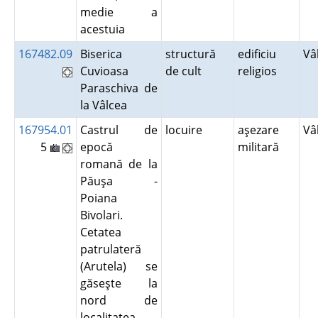
medie a
acestuia
167482.09
Biserica
structură
edificiu
Vâ
Cuvioasa
de cult
religios
Paraschiva de
la Vâlcea
167954.01
Castrul de
locuire
aşezare
Vâ
5
epocă
militară
romană de la
Păuşa -
Poiana
Bivolari.
Cetatea
patrulateră
(Arutela) se
găseşte la
nord de
localitatea