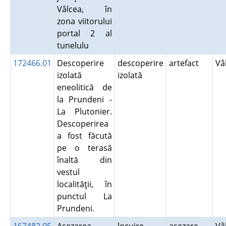
Vâlcea, în
zona viitorului
portal 2 al
tunelulu
172466.01
Descoperire
descoperire
artefact
Vâ
izolată
izolată
eneolitică de
la Prundeni -
La Plutonier.
Descoperirea
a fost făcută
pe o terasă
înaltă din
vestul
localităţii, în
punctul La
Prundeni.