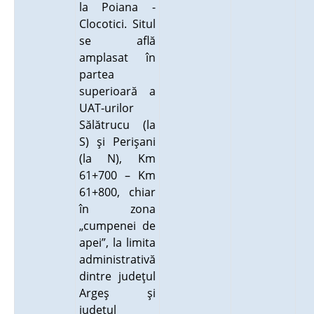
la Poiana -
Clocotici. Situl
se află
amplasat în
partea
superioară a
UAT-urilor
Sălătrucu (la
S) şi Perişani
(la N), Km
61+700 – Km
61+800, chiar
în zona
„cumpenei de
apei”, la limita
administrativă
dintre judeţul
Argeş şi
judeţul