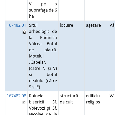
V, pe o
suprafaţă de 6
ha
167482.01
Situl
locuire
aşezare
Vâ
arheologic de
la Râmnicu
Vâlcea - Botul
de piatră.
Motelul
„Capela”,
(către N şi V)
şi botul
dealului (către
S şi E)
167482.08
Ruinele
structură
edificiu
Vâ
bisericii Sf.
de cult
religios
Voievozi şi Sf.
Nicolae de la