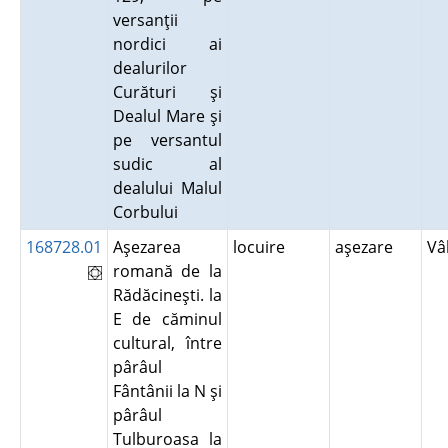
versanţii
nordici ai
dealurilor
Curături şi
Dealul Mare şi
pe versantul
sudic al
dealului Malul
Corbului
168728.01
Aşezarea
locuire
aşezare
Vâ
romană de la
Rădăcineşti. la
E de căminul
cultural, între
pârâul
Fântânii la N şi
pârâul
Tulburoasa la