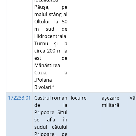
Păuşa, pe
malul stâng al
Oltului, la 50
m sud de
Hidrocentrala
Turnu şi la
circa 200 m la
est de
Mănăstirea
Cozia, la
„Poiana
Bivolari.”
172233.01
Castrul roman
locuire
aşezare
Vâ
de la
militară
Pripoare. Situl
se află în
sudul cătului
Pripoare, pe