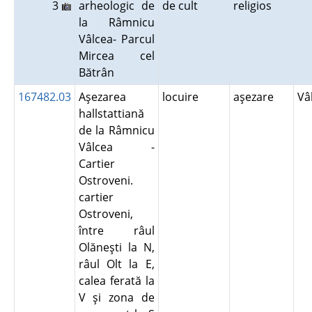
3
arheologic de
de cult
religios
la Râmnicu
Vâlcea- Parcul
Mircea cel
Bătrân
167482.03
Aşezarea
locuire
aşezare
Vâ
hallstattiană
de la Râmnicu
Vâlcea -
Cartier
Ostroveni.
cartier
Ostroveni,
între râul
Olăneşti la N,
râul Olt la E,
calea ferată la
V şi zona de