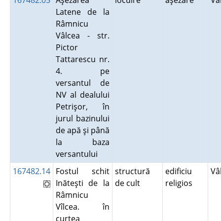
167482.05
Aşezarea
locuire
aşezare
Vâ
Latene de la
Râmnicu
Vâlcea - str.
Pictor
Tattarescu nr.
4. pe
versantul de
NV al dealului
Petrişor, în
jurul bazinului
de apă şi până
la baza
versantului
167482.14
Fostul schit
structură
edificiu
Vâ
Inăteşti de la
de cult
religios
Râmnicu
Vîlcea. în
curtea