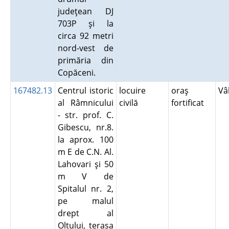
judeţean DJ
703P şi la
circa 92 metri
nord-vest de
primăria din
Copăceni.
167482.13
Centrul istoric
locuire
oraş
Vâ
al Râmnicului
civilă
fortificat
- str. prof. C.
Gibescu, nr.8.
la aprox. 100
m E de C.N. Al.
Lahovari şi 50
m V de
Spitalul nr. 2,
pe malul
drept al
Oltului, terasa