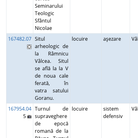
Seminarului
Teologic
Sfântul
Nicolae
167482.07
Situl
locuire
aşezare
Vâ
arheologic de
la Râmnicu
Vâlcea. Situl
se află la la V
de noua cale
ferată, în
vatra satului
Goranu.
167954.04
Turnul de
locuire
sistem
Vâ
5
supraveghere
defensiv
de epocă
romană de la