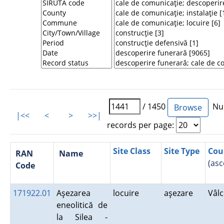
/ 1450
Num
|<<
<
>
>>|
records per page:
Site Class
Site Type
Cou
RAN
Name
(asc
Code
171922.01
Aşezarea
locuire
aşezare
Vâl
eneolitică de
la Silea -