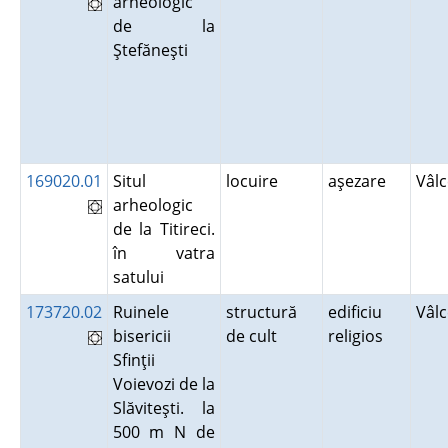
arheologic
de la
Ştefăneşti
169020.01
Situl
locuire
aşezare
Vâl
arheologic
de la Titireci.
în vatra
satului
173720.02
Ruinele
structură
edificiu
Vâl
bisericii
de cult
religios
Sfinţii
Voievozi de la
Slăviteşti. la
500 m N de