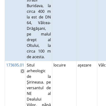
străzii
Buridava, la
circa 400 m
la est de DN
64, Vâlcea-
Drăgăşani,
pe malul
drept al
Oltului, la
circa 100 m
de acesta.
173695.01
Situl
locuire
aşezare
Vâl
arheologic
de la
Şirineasa. pe
versantul de
NE al
Dealului
Viilor, până