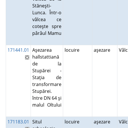
Stăneşti-
Lunca. Într-o
vâlcea ce
coteşte spre
pârâul Mamu
171441.01
Aşezarea
locuire
aşezare
Vâl
hallstattiană
de la
Stupărei -
Staţia de
transformare
Stupărei.
între DN 64 şi
malul Oltului
171183.01
Situl
locuire
aşezare
Vâl