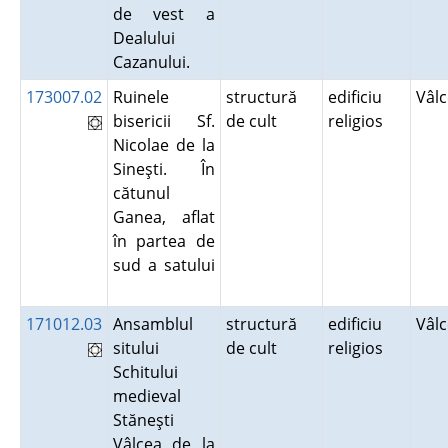
de vest a
Dealului
Cazanului.
173007.02
Ruinele
structură
edificiu
Vâl
bisericii Sf.
de cult
religios
Nicolae de la
Sineşti. În
cătunul
Ganea, aflat
în partea de
sud a satului
171012.03
Ansamblul
structură
edificiu
Vâl
sitului
de cult
religios
Schitului
medieval
Stăneşti
Vâlcea de la