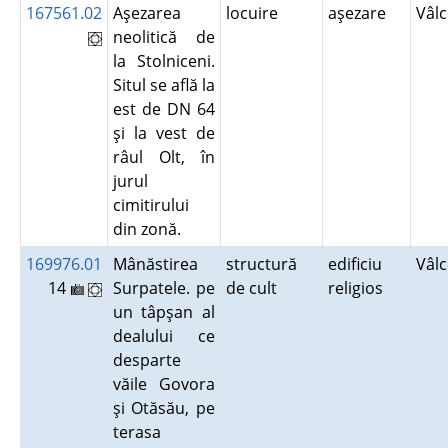
167561.02
Aşezarea
locuire
aşezare
Vâl
neolitică de
la Stolniceni.
Situl se află la
est de DN 64
şi la vest de
râul Olt, în
jurul
cimitirului
din zonă.
169976.01
Mânăstirea
structură
edificiu
Vâl
14
Surpatele. pe
de cult
religios
un tâpşan al
dealului ce
desparte
văile Govora
şi Otăsău, pe
terasa