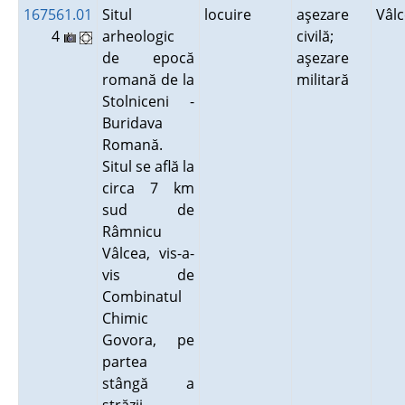
167561.01
Situl
locuire
aşezare
Vâl
4
arheologic
civilă;
de epocă
aşezare
romană de la
militară
Stolniceni -
Buridava
Romană.
Situl se află la
circa 7 km
sud de
Râmnicu
Vâlcea, vis-a-
vis de
Combinatul
Chimic
Govora, pe
partea
stângă a