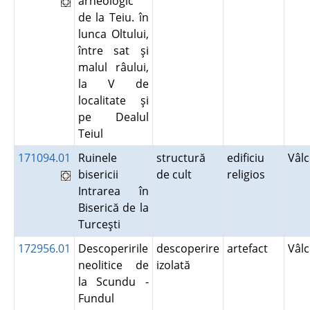
arheologic
de la Teiu. în
lunca Oltului,
între sat şi
malul râului,
la V de
localitate şi
pe Dealul
Teiul
171094.01
Ruinele
structură
edificiu
Vâl
bisericii
de cult
religios
Intrarea în
Biserică de la
Turceşti
172956.01
Descoperirile
descoperire
artefact
Vâl
neolitice de
izolată
la Scundu -
Fundul