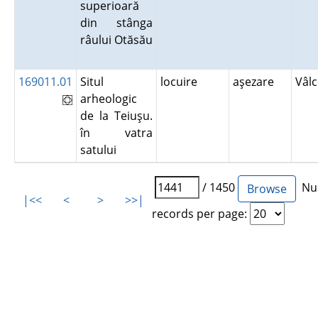
superioară
din stânga
râului Otăsău
169011.01
Situl
locuire
aşezare
Vâl
arheologic
de la Teiuşu.
în vatra
satului
/ 1450
Num
|<<
<
>
>>|
records per page: