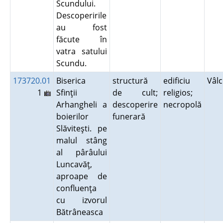
Scundului.
Descoperirile
au fost
făcute în
vatra satului
Scundu.
173720.01
Biserica
structură
edificiu
Vâl
1
Sfinţii
de cult;
religios;
Arhangheli a
descoperire
necropolă
boierilor
funerară
Slăviteşti. pe
malul stâng
al pârâului
Luncavăţ,
aproape de
confluenţa
cu izvorul
Bătrâneasca