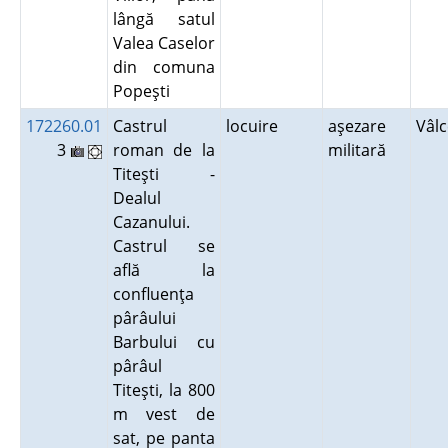
lângă satul
Valea Caselor
din comuna
Popeşti
172260.01
Castrul
locuire
aşezare
Vâl
3
roman de la
militară
Titeşti -
Dealul
Cazanului.
Castrul se
află la
confluenţa
pârâului
Barbului cu
pârâul
Titeşti, la 800
m vest de
sat, pe panta