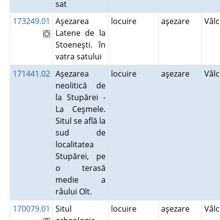
sat
173249.01
Aşezarea
locuire
aşezare
Vâl
Latene de la
Stoeneşti. în
vatra satului
171441.02
Aşezarea
locuire
aşezare
Vâl
neolitică de
la Stupărei -
La Ceşmele.
Situl se află la
sud de
localitatea
Stupărei, pe
o terasă
medie a
râului Olt.
170079.01
Situl
locuire
aşezare
Vâl