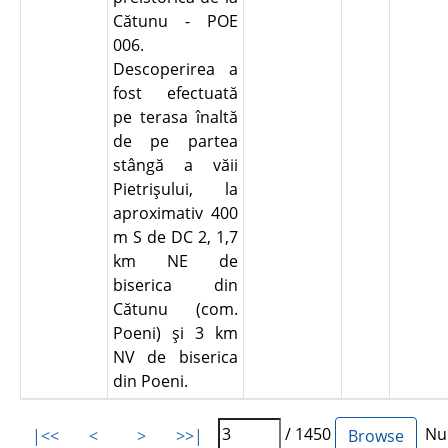
Cătunu - POE
006.
Descoperirea a
fost efectuată
pe terasa înaltă
de pe partea
stângă a văii
Pietrişului, la
aproximativ 400
m S de DC 2, 1,7
km NE de
biserica din
Cătunu (com.
Poeni) şi 3 km
NV de biserica
din Poeni.
/ 1450
Num
|<<
<
>
>>|