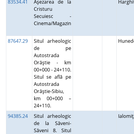
83534.41
Aşezarea de la
Hargh
Cristuru
Secuiesc -
Cinema/Magazin
87647.29
Situl arheologic
Huned
de pe
Autostrada
Orăştie - km
00+000 - 24+110.
Situl se află pe
Autostrada
Orăştie-Sibiu,
km 00+000 –
24+110.
94385.24
Situl arheologic
Ialomi
de la Săveni-
Săveni 8. Situl