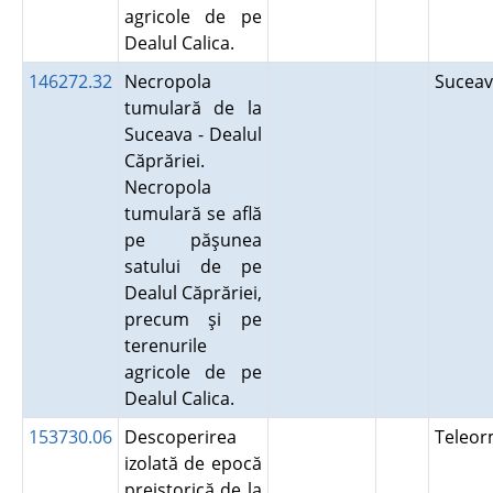
agricole de pe
Dealul Calica.
146272.32
Necropola
Sucea
tumulară de la
Suceava - Dealul
Căprăriei.
Necropola
tumulară se află
pe păşunea
satului de pe
Dealul Căprăriei,
precum şi pe
terenurile
agricole de pe
Dealul Calica.
153730.06
Descoperirea
Teleo
izolată de epocă
preistorică de la