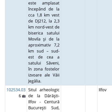
este amplasat
începând de la
cca 1,8 km vest
de DJ212, la 2,3
km nord-vest de
biserica satului
Movila şi de la
aproximativ 7,2
km sud – sud-
est de cea a
satului Săveni,
în zona fostelor
izvoare ale Văii
Jegălia.
102534.03
Situl arheologic
Ilfov
6
de la Dărăşti-
Ilfov - Centură
Bucureşti Sud,