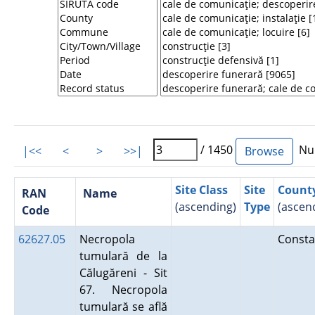
/ 1450
Num
|<<
<
>
>>|
Site Class
Site
Count
RAN
Name
(ascending)
Type
(ascen
Code
62627.05
Necropola
Const
tumulară de la
Călugăreni - Sit
67. Necropola
tumulară se află