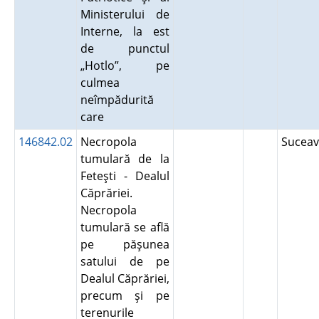
Ministerului de
Interne, la est
de punctul
„Hotlo”, pe
culmea
neîmpădurită
care
146842.02
Necropola
Sucea
tumulară de la
Feteşti - Dealul
Căprăriei.
Necropola
tumulară se află
pe păşunea
satului de pe
Dealul Căprăriei,
precum şi pe
terenurile