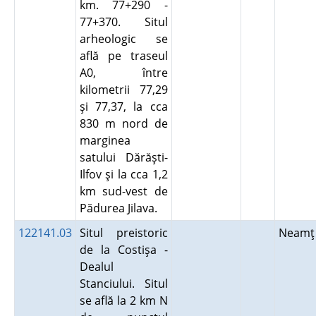
km. 77+290 -
77+370. Situl
arheologic se
află pe traseul
A0, între
kilometrii 77,29
şi 77,37, la cca
830 m nord de
marginea
satului Dărăşti-
Ilfov şi la cca 1,2
km sud-vest de
Pădurea Jilava.
122141.03
Situl preistoric
Neam
de la Costişa -
Dealul
Stanciului. Situl
se află la 2 km N