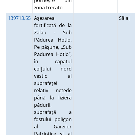
porneşte din
zona trecăto
139713.55
Aşezarea
Sălaj
fortificată de la
Zalău - Sub
Pădurea Hotlo.
Pe păşune, „Sub
Pădurea Hotlo”,
în capătul
colţului nord
vestic al
suprafeţei
relativ netede
până la liziera
pădurii,
suprafaţă a
fostului poligon
al Gărzilor
Patriotice şi al