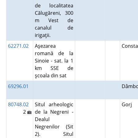
de localitatea
Călugăreni, 300
m Vest de
canalul de
irigaţii.
62271.02
Aşezarea
Const
romană de la
Sinoie - sat. la 1
km SSE de
şcoala din sat
69296.01
Dâmbo
80748.02
Situl arheologic
Gorj
2
de la Negreni -
Dealul
Negrenilor (Sit
2). Situl