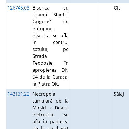
126745.03
Biserica cu
Olt
hramul "Sfântul
Grigore" din
Potopinu.
Biserica se află
în centrul
satului, pe
Strada
Teodosie, în
apropierea DN
54 de la Caracal
la Piatra Olt.
142131.22
Necropola
Sălaj
tumulară de la
Mirşid - Dealul
Pietroasa. Se
află în pădurea
de la nord-vest