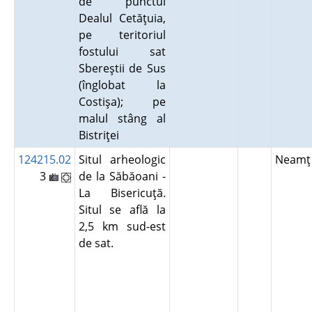
de punctul
Dealul Cetăţuia,
pe teritoriul
fostului sat
Sbereştii de Sus
(înglobat la
Costişa); pe
malul stâng al
Bistriţei
124215.02
Situl arheologic
Neam
3
de la Săbăoani -
La Bisericuţă.
Situl se află la
2,5 km sud-est
de sat.