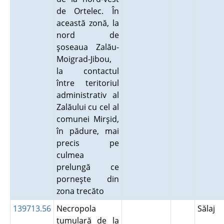
de Ortelec. În
această zonă, la
nord de
şoseaua Zalău-
Moigrad-Jibou,
la contactul
între teritoriul
administrativ al
Zalăului cu cel al
comunei Mirşid,
în pădure, mai
precis pe
culmea
prelungă ce
porneşte din
zona trecăto
139713.56
Necropola
Sălaj
tumulară de la