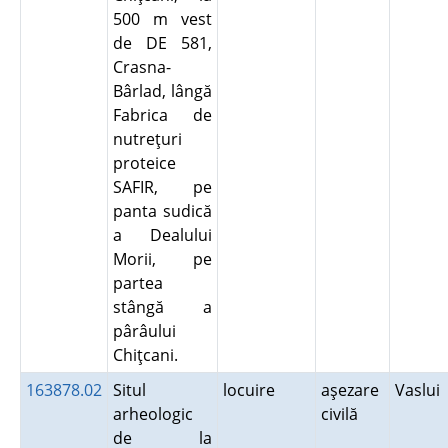
500 m vest
de DE 581,
Crasna-
Bârlad, lângă
Fabrica de
nutreţuri
proteice
SAFIR, pe
panta sudică
a Dealului
Morii, pe
partea
stângă a
pârâului
Chiţcani.
163878.02
Situl
locuire
aşezare
Vaslui
arheologic
civilă
de la