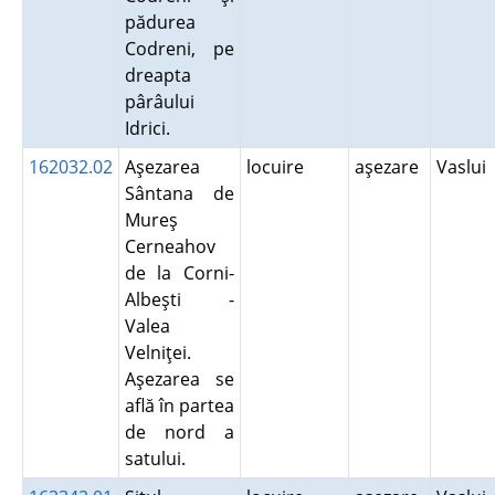
pădurea
Codreni, pe
dreapta
pârâului
Idrici.
162032.02
Aşezarea
locuire
aşezare
Vaslui
Sântana de
Mureş
Cerneahov
de la Corni-
Albeşti -
Valea
Velniţei.
Aşezarea se
află în partea
de nord a
satului.