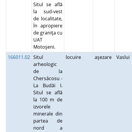
Situl se află
la sud-vest
de localitate,
în apropiere
de graniţa cu
UAT
Motoşeni.
166011.02
Situl
locuire
aşezare
Vaslui
arheologic
de la
Chersăcosu -
La Budăi I.
Situl se află
la 100 m de
izvorele
minerale din
partea de
nord a