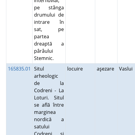
interfluvial,
pe stânga
drumului de
intrare în
sat, pe
partea
dreaptă a
pârâului
Stemnic.
165835.01
Situl
locuire
aşezare
Vaslui
arheologic
de la
Codreni - La
Loturi. Situl
se află între
marginea
nordică a
satului
Codreni şi