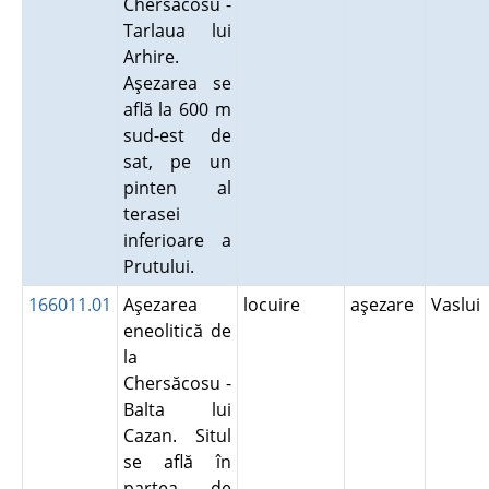
Chersăcosu -
Tarlaua lui
Arhire.
Aşezarea se
află la 600 m
sud-est de
sat, pe un
pinten al
terasei
inferioare a
Prutului.
166011.01
Aşezarea
locuire
aşezare
Vaslui
eneolitică de
la
Chersăcosu -
Balta lui
Cazan. Situl
se află în
partea de