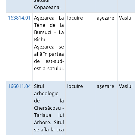
satului
Copăceana.
163814.01
Aşezarea La
locuire
aşezare
Vaslui
Tène de la
Bursuci - La
Rîchi.
Aşezarea se
află în partea
de est-sud-
est a satului.
166011.04
Situl
locuire
aşezare
Vaslui
arheologic
de la
Chersăcosu -
Tarlaua lui
Arbore. Situl
se află la cca