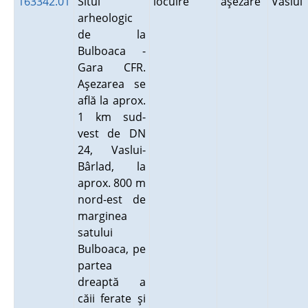
163342.01
Situl
locuire
aşezare
Vaslui
arheologic
de la
Bulboaca -
Gara CFR.
Aşezarea se
află la aprox.
1 km sud-
vest de DN
24, Vaslui-
Bârlad, la
aprox. 800 m
nord-est de
marginea
satului
Bulboaca, pe
partea
dreaptă a
căii ferate şi