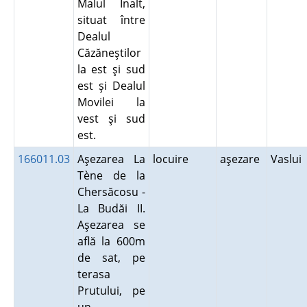
Malul Inalt,
situat între
Dealul
Căzăneştilor
la est şi sud
est şi Dealul
Movilei la
vest şi sud
est.
166011.03
Aşezarea La
locuire
aşezare
Vaslui
Tène de la
Chersăcosu -
La Budăi II.
Aşezarea se
află la 600m
de sat, pe
terasa
Prutului, pe