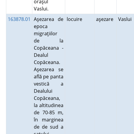
oraşul
Vaslui.
163878.01
Aşezarea de
locuire
aşezare
Vaslui
epoca
migraţiilor
de la
Copăceana -
Dealul
Copăceana.
Aşezarea se
află pe panta
vestică a
Dealului
Copăceana,
la altitudinea
de 70-85 m,
în marginea
de de sud a