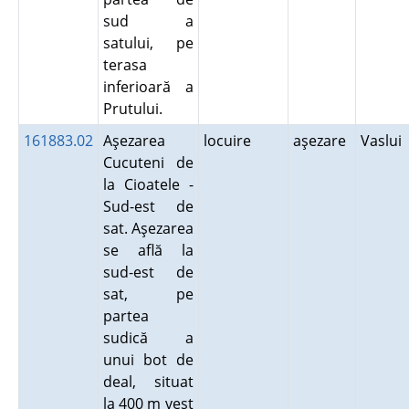
sud a
satului, pe
terasa
inferioară a
Prutului.
161883.02
Aşezarea
locuire
aşezare
Vaslui
Cucuteni de
la Cioatele -
Sud-est de
sat. Aşezarea
se află la
sud-est de
sat, pe
partea
sudică a
unui bot de
deal, situat
la 400 m vest