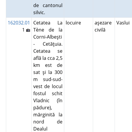
de cantonul
silvic.
162032.01
Cetatea La
locuire
aşezare
Vaslui
1
Tène de la
civilă
Corni-Albeşti
- Cetăţuia.
Cetatea se
află la cca 2,5
km est de
sat şi la 300
m sud-sud-
vest de locul
fostul schit
Vladnic (în
pădure),
mărginită la
nord de
Dealul