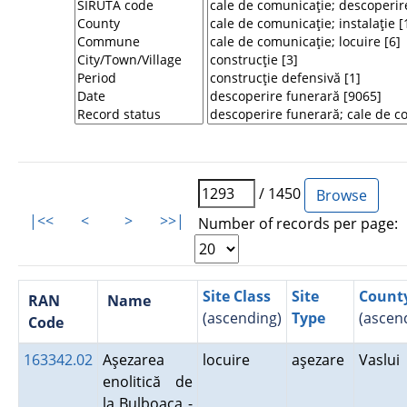
/ 1450
|<<
<
>
>>|
Number of records per page:
Site Class
Site
Count
RAN
Name
(ascending)
Type
(ascen
Code
163342.02
Aşezarea
locuire
aşezare
Vaslui
enolitică de
la Bulboaca -