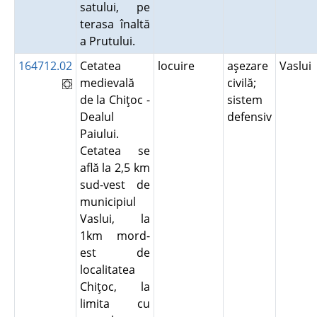
satului, pe
terasa înaltă
a Prutului.
164712.02
Cetatea
locuire
aşezare
Vaslui
medievală
civilă;
de la Chiţoc -
sistem
Dealul
defensiv
Paiului.
Cetatea se
află la 2,5 km
sud-vest de
municipiul
Vaslui, la
1km mord-
est de
localitatea
Chiţoc, la
limita cu