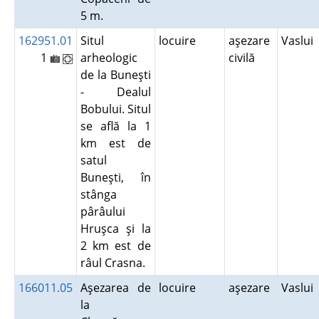
5 m.
162951.01
Situl
locuire
aşezare
Vaslui
1
arheologic
civilă
de la Buneşti
- Dealul
Bobului. Situl
se află la 1
km est de
satul
Buneşti, în
stânga
pârâului
Hruşca şi la
2 km est de
râul Crasna.
166011.05
Aşezarea de
locuire
aşezare
Vaslui
la