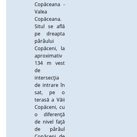
Copăceana -
Valea
Copăceana.
Situl se află
pe dreapta
pârâului
Copăceni, la
aproximativ
134 m vest
de
intersecţia
de intrare în
sat, pe o
terasă a Văii
Copăceni, cu
o diferenţă
de nivel faţă
de pârâul
Copăceni de