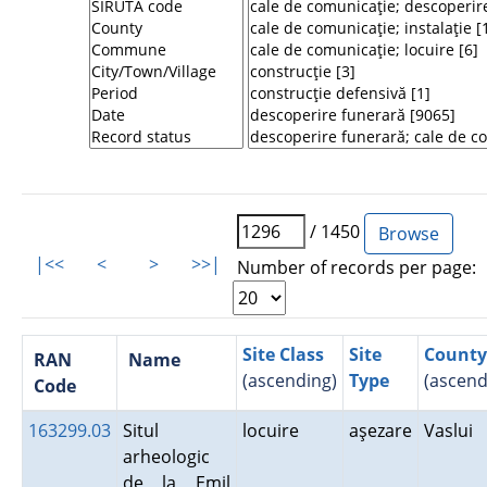
/ 1450
|<<
<
>
>>|
Number of records per page:
Site Class
Site
County
RAN
Name
(ascending)
Type
(ascend
Code
163299.03
Situl
locuire
aşezare
Vaslui
arheologic
de la Emil