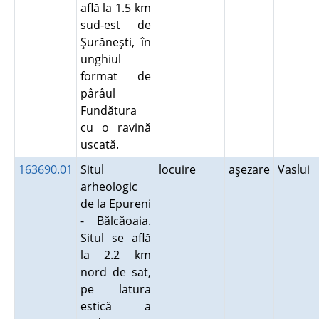
află la 1.5 km
sud-est de
Şurăneşti, în
unghiul
format de
pârâul
Fundătura
cu o ravină
uscată.
163690.01
Situl
locuire
aşezare
Vaslui
arheologic
de la Epureni
- Bălcăoaia.
Situl se află
la 2.2 km
nord de sat,
pe latura
estică a