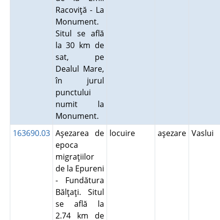
Racoviţă - La
Monument.
Situl se află
la 30 km de
sat, pe
Dealul Mare,
în jurul
punctului
numit la
Monument.
163690.03
Aşezarea de
locuire
aşezare
Vaslui
epoca
migraţiilor
de la Epureni
- Fundătura
Bălţaţi. Situl
se află la
2.74 km de