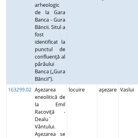
arheologic
de la Gara
Banca - Gura
Băncii. Situl a
fost
identificat la
punctul de
confluenţă al
pârâului
Banca („Gura
Băncii”).
163299.02
Aşezarea
locuire
aşezare
Vaslui
eneolitică de
la Emil
Racoviţă -
Dealu`
Vântului.
Aşezarea se