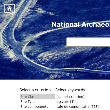
National Archaeo
Select a criterion
Select keywords