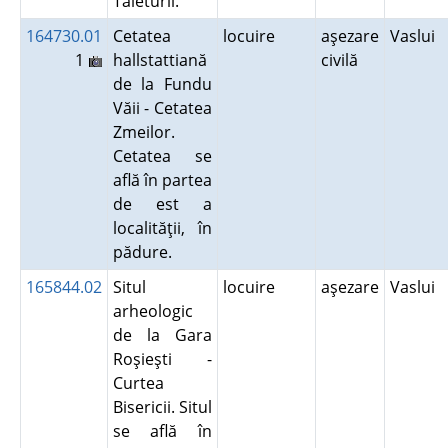
Tăieturii.
164730.01
Cetatea
locuire
aşezare
Vaslui
1
hallstattiană
civilă
de la Fundu
Văii - Cetatea
Zmeilor.
Cetatea se
află în partea
de est a
localităţii, în
pădure.
165844.02
Situl
locuire
aşezare
Vaslui
arheologic
de la Gara
Roşieşti -
Curtea
Bisericii. Situl
se află în