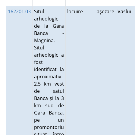
162201.03
Situl
locuire
aşezare
Vaslui
arheologic
de la Gara
Banca -
Magnina.
Situl
arheologic a
fost
identificat la
aproximativ
2,5 km vest
de satul
Banca şi la 3
km sud de
Gara Banca,
pe un
promontoriu
situat între