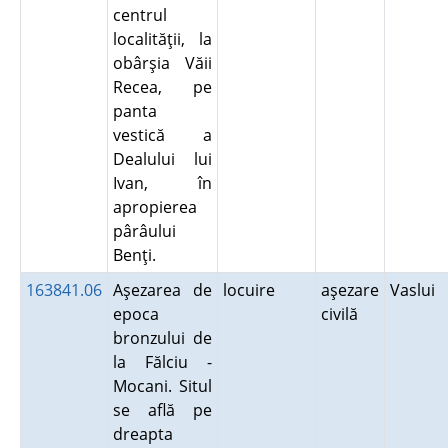
centrul
localităţii, la
obârşia Văii
Recea, pe
panta
vestică a
Dealului lui
Ivan, în
apropierea
pârâului
Benţi.
163841.06
Aşezarea de
locuire
aşezare
Vaslui
epoca
civilă
bronzului de
la Fălciu -
Mocani. Situl
se află pe
dreapta