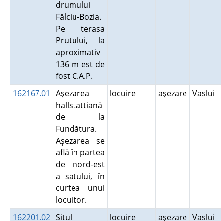
drumului
Fălciu-Bozia.
Pe terasa
Prutului, la
aproximativ
136 m est de
fost C.A.P.
162167.01
Aşezarea
locuire
aşezare
Vaslui
hallstattiană
de la
Fundătura.
Aşezarea se
află în partea
de nord-est
a satului, în
curtea unui
locuitor.
162201.02
Situl
locuire
aşezare
Vaslui