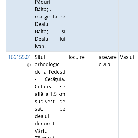
Pădurii
Bălţaţi,
mărginită de
Dealul
Bălţaţi şi
Dealul lui
Ivan.
166155.01
Situl
locuire
aşezare
Vaslui
arheologic
civilă
de la Fedeşti
- Cetăţuia.
Cetatea se
află la 1,5 km
sud-vest de
sat, pe
dealul
denumit
Vârful