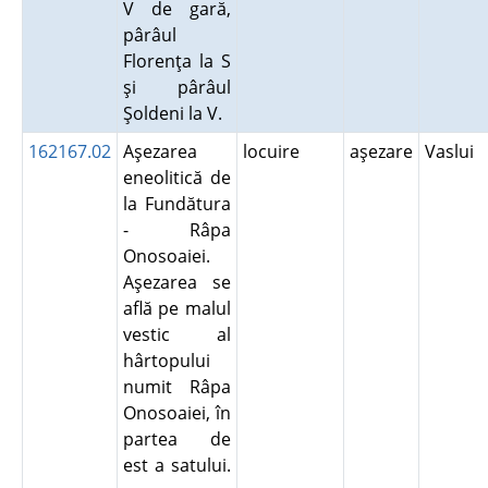
V de gară,
pârâul
Florenţa la S
şi pârâul
Şoldeni la V.
162167.02
Aşezarea
locuire
aşezare
Vaslui
eneolitică de
la Fundătura
- Râpa
Onosoaiei.
Aşezarea se
află pe malul
vestic al
hârtopului
numit Râpa
Onosoaiei, în
partea de
est a satului.