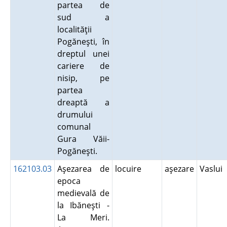
partea de
sud a
localităţii
Pogăneşti, în
dreptul unei
cariere de
nisip, pe
partea
dreaptă a
drumului
comunal
Gura Văii-
Pogăneşti.
162103.03
Aşezarea de
locuire
aşezare
Vaslui
epoca
medievală de
la Ibăneşti -
La Meri.