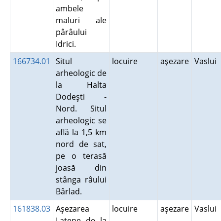
ambele
maluri ale
pârâului
Idrici.
166734.01
Situl
locuire
aşezare
Vaslui
arheologic de
la Halta
Dodeşti -
Nord. Situl
arheologic se
află la 1,5 km
nord de sat,
pe o terasă
joasă din
stânga râului
Bârlad.
161838.03
Aşezarea
locuire
aşezare
Vaslui
Latene de la