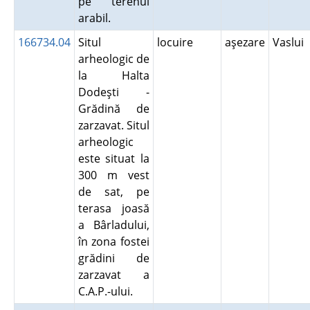
pe terenul
arabil.
166734.04
Situl
locuire
aşezare
Vaslui
arheologic de
la Halta
Dodeşti -
Grădină de
zarzavat. Situl
arheologic
este situat la
300 m vest
de sat, pe
terasa joasă
a Bârladului,
în zona fostei
grădini de
zarzavat a
C.A.P.-ului.