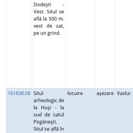
Dodeşti -
Vest. Situl se
află la 500 m.
vest de sat,
pe un grind.
161838.08
Situl
locuire
aşezare
Vaslui
arheologic de
la Huşi - la
sud de satul
Pogăneşti.
Situl se află în