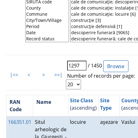
/ 1450
|<<
<
>
>>|
Number of records per page:
Site Class
Site
Count
RAN
Name
(ascending)
Type
(ascen
Code
166351.01
Situl
locuire
aşezare
Vaslui
arheologic de
la Giurgeşti -