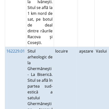
la Ivăneşti.
Situl se află la
1 km nord de
sat, pe botul
de deal
dintre râurile
Racova şi
Coseşti.
162229.01
Situl
locuire
aşezare
Vaslui
arheologic de
la
Ghermăneşti
- La Biserică.
Situl se află în
partea sud-
estică a
satului
Ghermăneşti