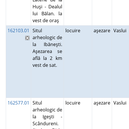
Huşi - Dealul
lui Bălan. la
vest de oraş
162103.01
Situl
locuire
aşezare
Vaslui
arheologic de
la Ibăneşti.
Aşezarea se
află la 2 km
vest de sat.
162577.01
Situl
locuire
aşezare
Vaslui
arheologic de
la Igeşti -
Scândureni.