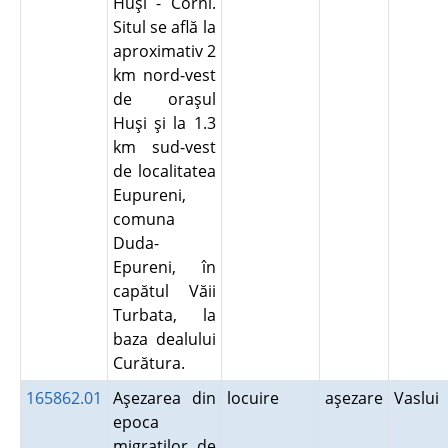
Huşi - Corni.
Situl se află la
aproximativ 2
km nord-vest
de oraşul
Huşi şi la 1.3
km sud-vest
de localitatea
Eupureni,
comuna
Duda-
Epureni, în
capătul Văii
Turbata, la
baza dealului
Curătura.
165862.01
Aşezarea din
locuire
aşezare
Vaslui
epoca
migraţilor de