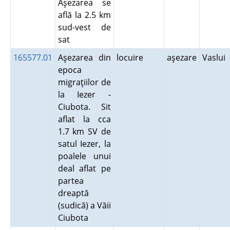
Aşezarea se
află la 2.5 km
sud-vest de
sat
165577.01
Aşezarea din
locuire
aşezare
Vaslui
epoca
migraţiilor de
la Iezer -
Ciubota. Sit
aflat la cca
1.7 km SV de
satul Iezer, la
poalele unui
deal aflat pe
partea
dreaptă
(sudică) a Văii
Ciubota