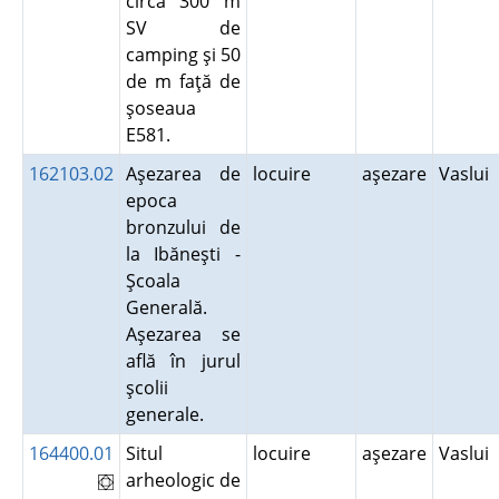
circa 300 m
SV de
camping şi 50
de m faţă de
şoseaua
E581.
162103.02
Aşezarea de
locuire
aşezare
Vaslui
epoca
bronzului de
la Ibăneşti -
Şcoala
Generală.
Aşezarea se
află în jurul
şcolii
generale.
164400.01
Situl
locuire
aşezare
Vaslui
arheologic de