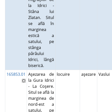
la Idrici -
Stâna lui
Zlatan. Situl
se află în
marginea
estică a
satului, pe
stânga
pârâului
Idrici, lângă
biserică.
165853.01
Aşezarea de
locuire
aşezare
Vaslui
la Gura Idrici
- La Coşere.
Situl se află la
marginea de
nord-est a
satului, pe