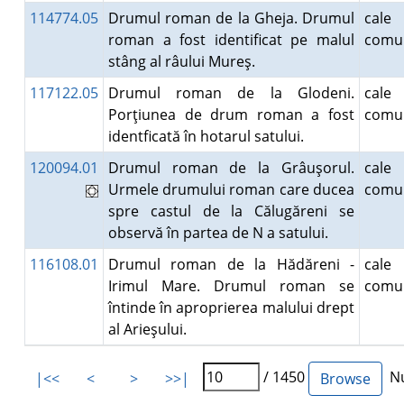
114774.05
Drumul roman de la Gheja. Drumul
cal
roman a fost identificat pe malul
comun
stâng al râului Mureş.
117122.05
Drumul roman de la Glodeni.
cal
Porţiunea de drum roman a fost
comun
identficată în hotarul satului.
120094.01
Drumul roman de la Grâuşorul.
cal
Urmele drumului roman care ducea
comun
spre castul de la Călugăreni se
observă în partea de N a satului.
116108.01
Drumul roman de la Hădăreni -
cal
Irimul Mare. Drumul roman se
comun
întinde în aproprierea malului drept
al Arieşului.
/ 1450
Nu
|<<
<
>
>>|