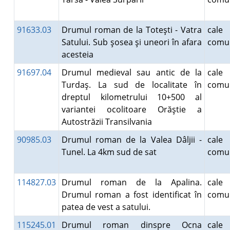
91633.03
Drumul roman de la Toteşti - Vatra
cal
Satului. Sub şosea şi uneori în afara
comun
acesteia
91697.04
Drumul medieval sau antic de la
cal
Turdaş. La sud de localitate în
comun
dreptul kilometrului 10+500 al
variantei ocolitoare Orăştie a
Autostrăzii Transilvania
90985.03
Drumul roman de la Valea Dâljii -
cal
Tunel. La 4km sud de sat
comun
114827.03
Drumul roman de la Apalina.
cal
Drumul roman a fost identificat în
comun
patea de vest a satului.
115245.01
Drumul roman dinspre Ocna
cal