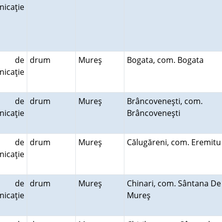
icaţie
e de
drum
Mureş
Bogata, com. Bogata
icaţie
e de
drum
Mureş
Brâncoveneşti, com.
icaţie
Brâncoveneşti
e de
drum
Mureş
Călugăreni, com. Eremit
icaţie
e de
drum
Mureş
Chinari, com. Sântana De
icaţie
Mureş