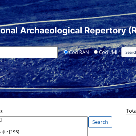
ional Archaeological Repertory (
Cod RAN
Cod LMI
Tota
ds