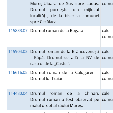
Mureş-Uioara de Sus spre Luduş.
comun
Drumul porneşte din mijlocul
localităţii, de la biserica comunei
spre Cecălaca.
115833.07
Drumul roman de la Bogata
cal
comun
115904.03
Drumul roman de la Brâncoveneşti
cal
- Râpă. Drumul se află la NV de
comun
castrul de la „Castel".
116616.05
Drumul roman de la Călugăreni -
cal
Drumul lui Traian
comun
114480.04
Drumul roman de la Chinari.
cal
Drumul roman a fost observat pe
comun
malul drept al râului Mureş.