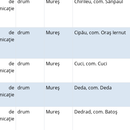
e de
drum
Mureş
Chirileu, com. Sânpaul
icaţie
e de
drum
Mureş
Cipău, com. Oraş Iernut
icaţie
e de
drum
Mureş
Cuci, com. Cuci
icaţie
e de
drum
Mureş
Deda, com. Deda
icaţie
e de
drum
Mureş
Dedrad, com. Batoş
icaţie