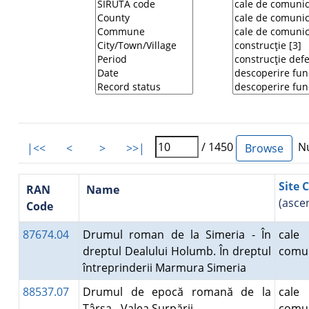
/ 1450
Nu
|<<
<
>
>>|
Site 
RAN
Name
(asce
Code
87674.04
Drumul roman de la Simeria - În
cal
dreptul Dealului Holumb. În dreptul
comun
întreprinderii Marmura Simeria
88537.07
Drumul de epocă romană de la
cal
Târsa - Valea Surpării
comun