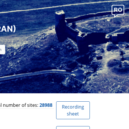
RAN)
l number of sites:
28988
Recording
sheet