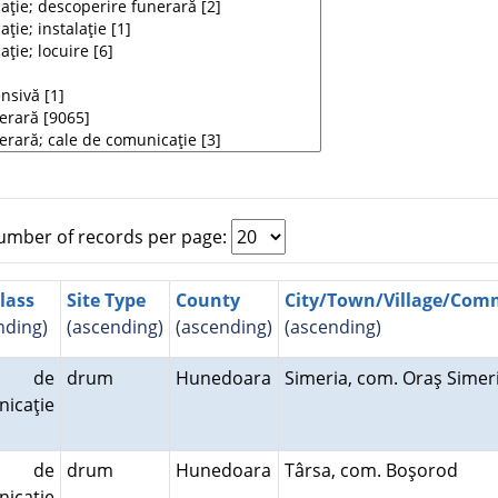
mber of records per page:
Class
Site Type
County
City/Town/Village/Co
nding)
(ascending)
(ascending)
(ascending)
e de
drum
Hunedoara
Simeria, com. Oraş Sime
icaţie
e de
drum
Hunedoara
Târsa, com. Boşorod
icaţie