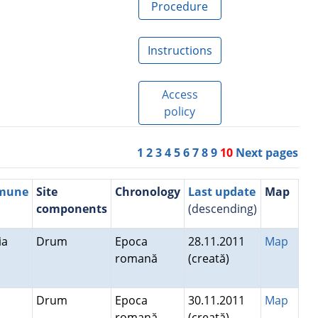
Procedure
Instructions
Access
policy
1
2
3
4
5
6
7
8
9
10
Next pages
mmune
Site
Chronology
Last update
Map
components
(descending)
ria
Drum
Epoca
28.11.2011
Map
romană
(creată)
Drum
Epoca
30.11.2011
Map
romană
(creată)