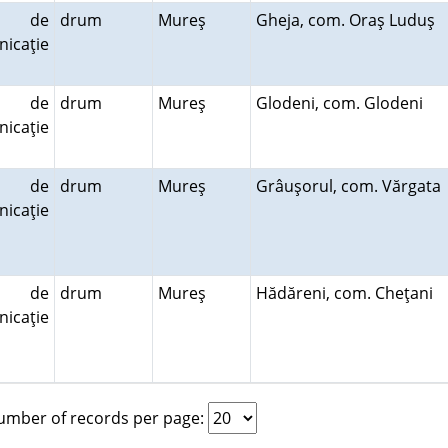
e de
drum
Mureş
Gheja, com. Oraş Luduş
icaţie
e de
drum
Mureş
Glodeni, com. Glodeni
icaţie
e de
drum
Mureş
Grâuşorul, com. Vărgat
icaţie
e de
drum
Mureş
Hădăreni, com. Cheţani
icaţie
mber of records per page: