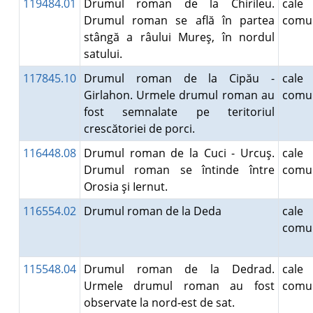
119484.01
Drumul roman de la Chirileu.
cal
Drumul roman se află în partea
comun
stângă a râului Mureş, în nordul
satului.
117845.10
Drumul roman de la Cipău -
cal
Girlahon. Urmele drumul roman au
comun
fost semnalate pe teritoriul
crescătoriei de porci.
116448.08
Drumul roman de la Cuci - Urcuş.
cal
Drumul roman se întinde între
comun
Orosia şi Iernut.
116554.02
Drumul roman de la Deda
cal
comun
115548.04
Drumul roman de la Dedrad.
cal
Urmele drumul roman au fost
comun
observate la nord-est de sat.