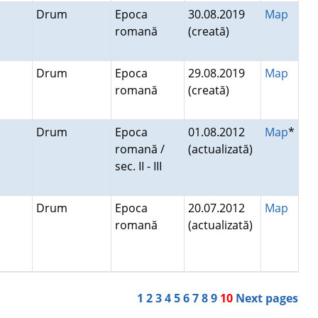
Drum
Epoca
30.08.2019
Map
romană
(creată)
Drum
Epoca
29.08.2019
Map
romană
(creată)
a
Drum
Epoca
01.08.2012
Map
*
romană /
(actualizată)
sec. II - III
Drum
Epoca
20.07.2012
Map
romană
(actualizată)
1
2
3
4
5
6
7
8
9
10
Next pages