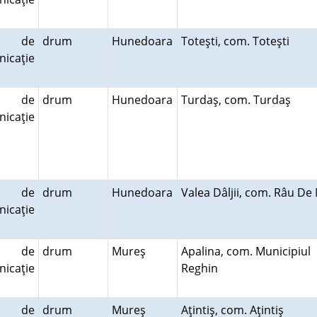
e de
drum
Hunedoara
Toteşti, com. Toteşti
icaţie
e de
drum
Hunedoara
Turdaş, com. Turdaş
icaţie
e de
drum
Hunedoara
Valea Dâljii, com. Râu D
icaţie
e de
drum
Mureş
Apalina, com. Municipiul
icaţie
Reghin
e de
drum
Mureş
Aţintiş, com. Aţintiş