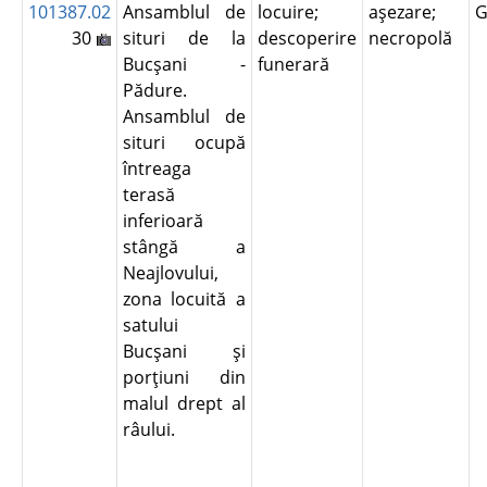
101387.02
Ansamblul de
locuire;
aşezare;
G
30
situri de la
descoperire
necropolă
Bucşani -
funerară
Pădure.
Ansamblul de
situri ocupă
întreaga
terasă
inferioară
stângă a
Neajlovului,
zona locuită a
satului
Bucşani şi
porţiuni din
malul drept al
râului.