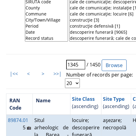
/ 1450
|<<
<
>
>>|
Number of records per page:
Site Class
Site Type
C
RAN
Name
(ascending)
(ascending)
(
Code
89874.01
Situl
locuire;
aşezare;
H
5
arheologic de
descoperire
necropolă
la Bacea -
funerară