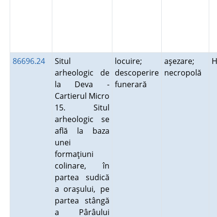
86696.24
Situl
locuire;
aşezare;
H
arheologic de
descoperire
necropolă
la Deva -
funerară
Cartierul Micro
15. Situl
arheologic se
află la baza
unei
formaţiuni
colinare, în
partea sudică
a oraşului, pe
partea stângă
a Pârâului