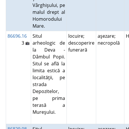
Vârghişului, pe
malul drept al
Homorodului
Mare.
86696.16
Situl
locuire;
aşezare;
H
3
arheologic de
descoperire
necropolă
la Deva -
funerară
Dâmbul Popii.
Situl se află la
limita estică a
localităţii, pe
strada
Depozitelor,
pe prima
terasă a
Mureşului.