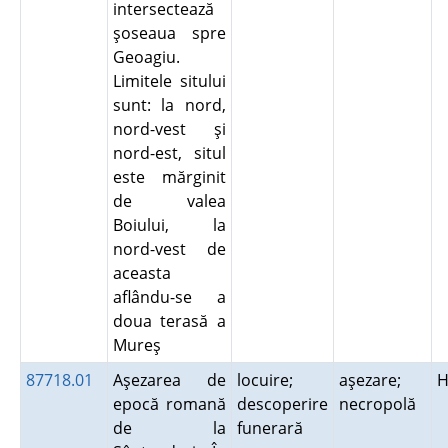
intersectează
şoseaua spre
Geoagiu.
Limitele sitului
sunt: la nord,
nord-vest şi
nord-est, situl
este mărginit
de valea
Boiului, la
nord-vest de
aceasta
aflându-se a
doua terasă a
Mureş
87718.01
Aşezarea de
locuire;
aşezare;
H
epocă romană
descoperire
necropolă
de la
funerară