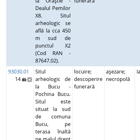
la Orăştie -
funerară
Dealul Pemilor
X8. Situl
arheologic se
află la cca 450
m sud de
punctul X2
(Cod RAN -
87647.02).
93030.01
Situl
locuire;
aşezare;
I
14
arheologic de
descoperire
necropolă
la Bucu -
funerară
Pochina Bucu.
Situl este
situat la sud
de comuna
Bucu, pe
terasa înaltă
pe malul drept