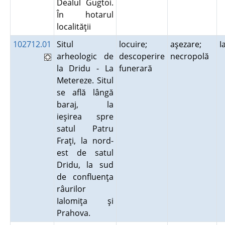
Dealul Gugtoi.
În hotarul
localităţii
102712.01
Situl
locuire;
aşezare;
I
arheologic de
descoperire
necropolă
la Dridu - La
funerară
Metereze. Situl
se află lângă
baraj, la
ieşirea spre
satul Patru
Fraţi, la nord-
est de satul
Dridu, la sud
de confluenţa
râurilor
Ialomiţa şi
Prahova.