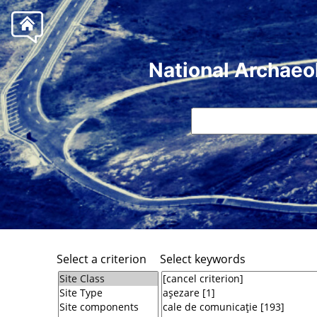
National Archaeo
Select a criterion
Select keywords