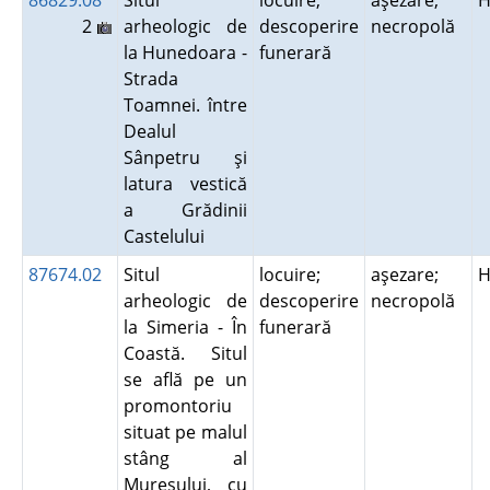
86829.08
Situl
locuire;
aşezare;
H
2
arheologic de
descoperire
necropolă
la Hunedoara -
funerară
Strada
Toamnei. între
Dealul
Sânpetru şi
latura vestică
a Grădinii
Castelului
87674.02
Situl
locuire;
aşezare;
H
arheologic de
descoperire
necropolă
la Simeria - În
funerară
Coastă. Situl
se află pe un
promontoriu
situat pe malul
stâng al
Mureşului, cu