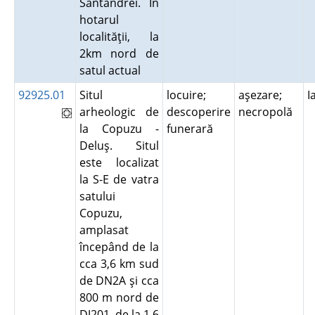
Sântandrei. În
hotarul
localităţii, la
2km nord de
satul actual
92925.01
Situl
locuire;
aşezare;
I
arheologic de
descoperire
necropolă
la Copuzu -
funerară
Deluş. Situl
este localizat
la S-E de vatra
satului
Copuzu,
amplasat
începând de la
cca 3,6 km sud
de DN2A şi cca
800 m nord de
DJ201, de la 1,6