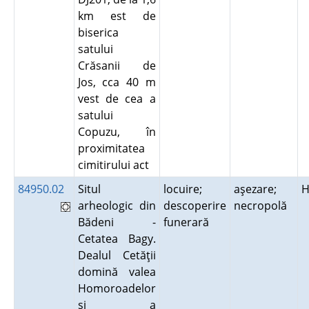
km est de
biserica
satului
Crăsanii de
Jos, cca 40 m
vest de cea a
satului
Copuzu, în
proximitatea
cimitirului act
84950.02
Situl
locuire;
aşezare;
H
arheologic din
descoperire
necropolă
Bădeni -
funerară
Cetatea Bagy.
Dealul Cetăţii
domină valea
Homoroadelor
şi a