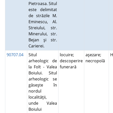
Pietroasa. Situl
este delimitat
de străzile M.
Eminescu, Al.
Streiului, str.
Minerului, str.
Bejan şi str.
Carierei.
90707.04
Situl
locuire;
aşezare;
H
arheologic de
descoperire
necropolă
la Folt - Valea
funerară
Boiului. Situl
arheologic se
găseşte în
nordul
localităţii,
unde Valea
Boiului