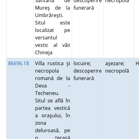
Sântana de
descoperire
necropolă
Mureş de la
funerară
Umbrãreşti.
Situl este
localizat pe
versantul
vestic al vãii
Chineja
86696.18
Villa rustica şi
locuire;
aşezare;
H
necropola
descoperire
necropolă
romană de la
funerară
Deva -
Techeneu.
Situl se află în
partea vestică
a oraşului, în
zona
deluroasă, pe
o terasă