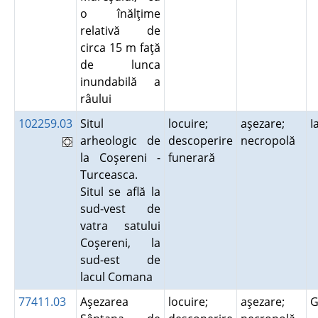
o înălţime
relativă de
circa 15 m faţă
de lunca
inundabilă a
râului
102259.03
Situl
locuire;
aşezare;
I
arheologic de
descoperire
necropolă
la Coşereni -
funerară
Turceasca.
Situl se află la
sud-vest de
vatra satului
Coşereni, la
sud-est de
lacul Comana
77411.03
Aşezarea
locuire;
aşezare;
G