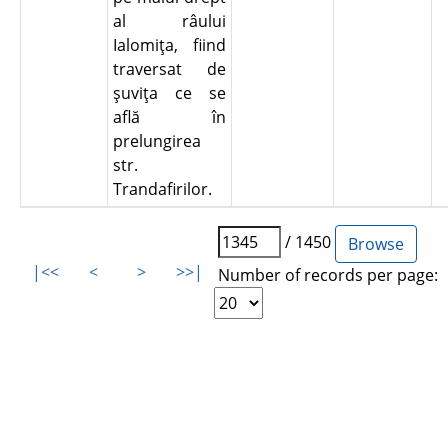
al râului
Ialomiţa, fiind
traversat de
şuviţa ce se
află în
prelungirea
str.
Trandafirilor.
/ 1450
|<<
<
>
>>|
Number of records per page: