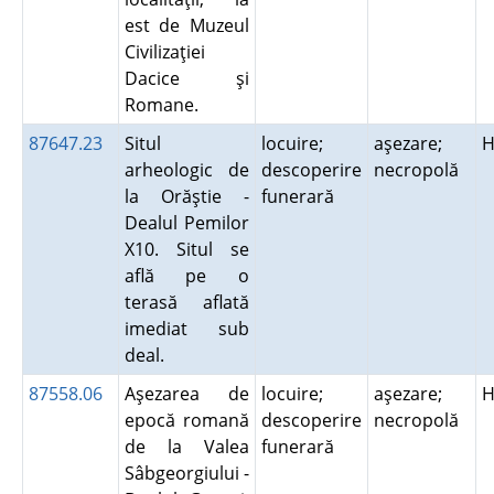
est de Muzeul
Civilizaţiei
Dacice şi
Romane.
87647.23
Situl
locuire;
aşezare;
H
arheologic de
descoperire
necropolă
la Orăştie -
funerară
Dealul Pemilor
X10. Situl se
află pe o
terasă aflată
imediat sub
deal.
87558.06
Aşezarea de
locuire;
aşezare;
H
epocă romană
descoperire
necropolă
de la Valea
funerară
Sâbgeorgiului -