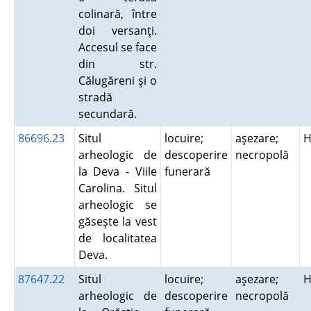
colinară, între
doi versanţi.
Accesul se face
din str.
Călugăreni şi o
stradă
secundară.
86696.23
Situl
locuire;
aşezare;
H
arheologic de
descoperire
necropolă
la Deva - Viile
funerară
Carolina. Situl
arheologic se
găseşte la vest
de localitatea
Deva.
87647.22
Situl
locuire;
aşezare;
H
arheologic de
descoperire
necropolă