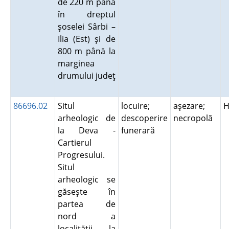
de 220 m până
în dreptul
şoselei Sârbi –
Ilia (Est) şi de
800 m până la
marginea
drumului judeţ
86696.02
Situl
locuire;
aşezare;
H
arheologic de
descoperire
necropolă
la Deva -
funerară
Cartierul
Progresului.
Situl
arheologic se
găseşte în
partea de
nord a
localităţii, la