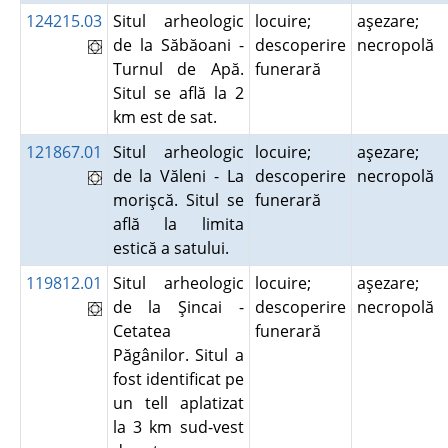
124215.03
Situl arheologic
locuire;
aşezare;
de la Săbăoani -
descoperire
necropolă
Turnul de Apă.
funerară
Situl se află la 2
km est de sat.
121867.01
Situl arheologic
locuire;
aşezare;
de la Văleni - La
descoperire
necropolă
morişcă. Situl se
funerară
află la limita
estică a satului.
119812.01
Situl arheologic
locuire;
aşezare;
de la Şincai -
descoperire
necropolă
Cetatea
funerară
Păgânilor. Situl a
fost identificat pe
un tell aplatizat
la 3 km sud-vest