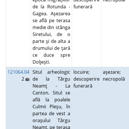
de la Rotunda -
funerară
Gagea. Aşezarea
se află pe terasa
medie din stânga
Siretului, de o
parte şi de alta a
drumului de ţară
ce duce spre
Doljeşti.
121064.04
Situl arheologic
locuire;
aşezare;
2
de la Târgu
descoperire
necropolă
Neamţ - La
funerară
Canton. Situl se
află la poalele
Culmii Pleşu, în
partea de vest a
oraşului Târgu
Neamţ, pe terasa