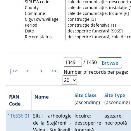
/ 1450
|<<
<
>
>>|
Number of records per page:
Site Class
Site Type
RAN
Name
(ascending)
(ascending)
Code
116536.01
Situl arheologic
locuire;
aşezare;
de la Stejărenii -
descoperire
necropolă
Valea Stejărenii.
funerară