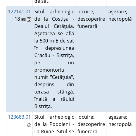
de sat.
122141.01
Situl arheologic
locuire;
aşezare;
18
de la Costişa -
descoperire
necropolă
Dealul Cetăţuia.
funerară
Aşezarea se află
la 500 m E de sat
în depresiunea
Cracău - Bistriţa,
pe un
promontoriu
numit "Cetăţuia",
desprins din
terasa stângă,
înaltă a râului
Bistriţa.
123683.01
Situl arheologic
locuire;
aşezare;
de la Podoleni -
descoperire
necropolă
La Ruine. Situl se
funerară