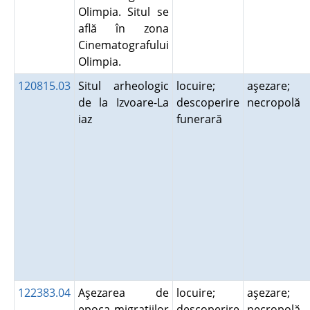
Olimpia. Situl se
află în zona
Cinematografului
Olimpia.
120815.03
Situl arheologic
locuire;
aşezare;
de la Izvoare-La
descoperire
necropolă
iaz
funerară
122383.04
Aşezarea de
locuire;
aşezare;
epoca migraţiilor
descoperire
necropolă