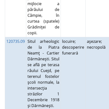
mijlocie a
pârâului de
Câmpie, în
curtea (spatele)
Grădiniţei de
copii.
120735.09
Situl arheologic
locuire;
aşezare;
de la Piatra
descoperire
necropolă
Neamţ - Cartier
funerară
Dărmăneşti. Situl
se află pe terasa
râului Cuejd, pe
terenul fostelor
şcoli normale, la
intersecţia
străzilor 1
Decembrie 1918
şi Dărmăneşti.