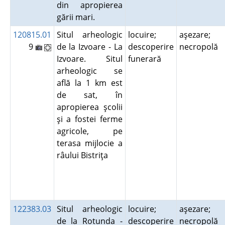
din apropierea
gării mari.
120815.01
Situl arheologic
locuire;
aşezare;
9
de la Izvoare - La
descoperire
necropolă
Izvoare. Situl
funerară
arheologic se
află la 1 km est
de sat, în
apropierea şcolii
şi a fostei ferme
agricole, pe
terasa mijlocie a
râului Bistriţa
122383.03
Situl arheologic
locuire;
aşezare;
de la Rotunda -
descoperire
necropolă