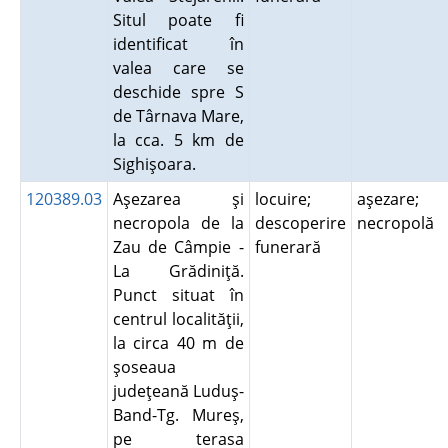
Situl poate fi
identificat în
valea care se
deschide spre S
de Târnava Mare,
la cca. 5 km de
Sighişoara.
120389.03
Aşezarea şi
locuire;
aşezare;
necropola de la
descoperire
necropolă
Zau de Câmpie -
funerară
La Grădiniţă.
Punct situat în
centrul localităţii,
la circa 40 m de
şoseaua
judeţeană Luduş-
Band-Tg. Mureş,
pe terasa