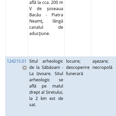
află la cca. 200 m
V de şoseaua
Bacău - Piatra
Neamţ, lângă
canalul de
aducţiune.
124215.01
Situl arheologic
locuire;
aşezare;
de la Săbăoani -
descoperire
necropolă
La Izvoare. Situl
funerară
arheologic se
află pe malul
drept al Siretului,
la 2 km est de
sat.