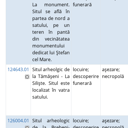
La monument.
funerară
Situl se află în
partea de nord a
satului, pe un
teren în pantă
din vecinătatea
monumentului
dedicat lui Ştefan
cel Mare.
124643.01
Situl arheolgic de
locuire;
aşezare;
la Tămăşeni - La
descoperire
necropolă
Silişte. Situl este
funerară
localizat în vatra
satului.
126004.01
Situl arheologic
locuire;
aşezare;
de la Brebeni-
descoperire
necropolă