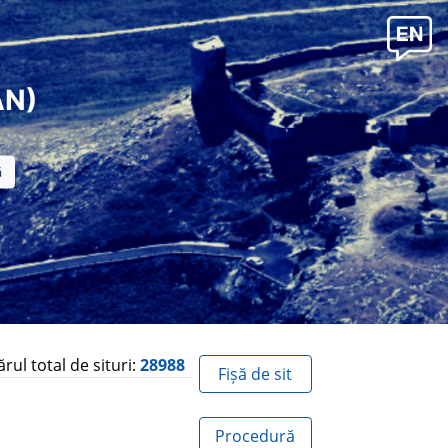
AN)
ul total de situri:
28988
Fișă de sit
Procedură