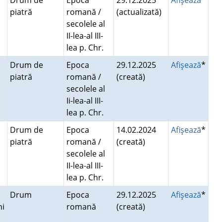
Drum de
Epoca
29.12.2025
Afişează
*
piatră
romană /
(actualizată)
secolele al
II-lea-al III-
lea p. Chr.
Drum de
Epoca
29.12.2025
Afişează
*
piatră
romană /
(creată)
secolele al
Ii-lea-al III-
lea p. Chr.
Drum de
Epoca
14.02.2024
Afişează
*
piatră
romană /
(creată)
secolele al
II-lea-al III-
lea p. Chr.
Drum
Epoca
29.12.2025
Afişează
*
ni
romană
(creată)