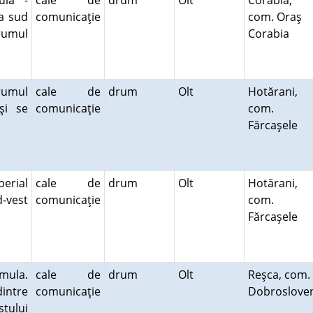
ula -
cale de
drum
Olt
Corabia,
a sud
comunicaţie
com. Oraş
rumul
Corabia
rumul
cale de
drum
Olt
Hotărani,
şi se
comunicaţie
com.
Fărcaşele
erial
cale de
drum
Olt
Hotărani,
-vest
comunicaţie
com.
Fărcaşele
mula.
cale de
drum
Olt
Reşca, com.
intre
comunicaţie
Dobroslove
stului