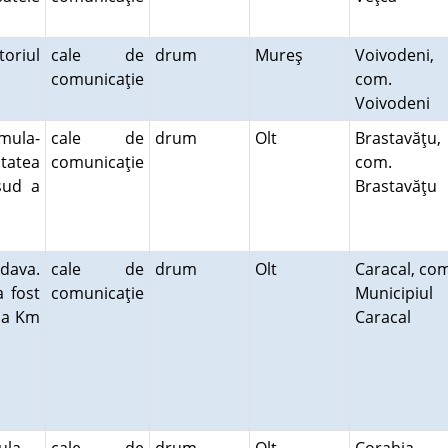
oriul
cale de
drum
Mureş
Voivodeni,
comunicaţie
com.
Voivodeni
mula-
cale de
drum
Olt
Brastavăţu,
itatea
comunicaţie
com.
sud a
Brastavăţu
dava.
cale de
drum
Olt
Caracal, co
a fost
comunicaţie
Municipiul
la Km
Caracal