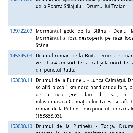
de la Poarta Sălajului - Drumul lui Traian
139722.03
Mormântul getic de la Stâna - Dealul Mi
Mormântul a fost descoperit pe raza local
Stâna.
145845.03
Drumul roman de la Boiţa. Drumul roman
vizibil la 4 km sud de sat cât şi la nord de c
din punctul Ruda.
153838.14
Drumul de la Putineiu - Lunca Călmăţui. D
se află la cca 1 km nord-nord-est de fort, l
de ultimele gospodării din sat, în 
mlăştinoasă a Călmăţuiului. La est se află 
roman de la Putineiu din punctul Lunca Că
(153838.03).
153838.13
Drumul de la Putineiu - Totiţa. Drum