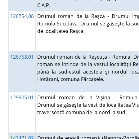
C.A.P.
126754.08
Drumul roman de la Reşca - Drumul Imp
Romula-Sucidava. Drumul se găseşte la sud
de localitatea Reşca.
126763.01
Drumul roman de la Reşcuţa - Romula. D
roman se întinde de la vestul localităţii R
până la sud-estul acesteia şi nordul local
Hotărani, comuna Fărcaşele.
129905.01
Drumul roman de la Vişina - Romula-C
Drumul se găseşte la vest de localitatea Viş
traversează comuna de la nord la sud.
142471.02
Drumul de epocă romană (Napoca-Poroli