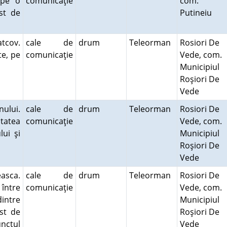
 pe o
comunicaţie
com.
st de
Putineiu
tcov.
cale de
drum
Teleorman
Rosiori De
te, pe
comunicaţie
Vede, com.
Municipiul
Roşiori De
Vede
nului.
cale de
drum
Teleorman
Rosiori De
tatea
comunicaţie
Vede, com.
ui şi
Municipiul
Roşiori De
Vede
asca.
cale de
drum
Teleorman
Rosiori De
 între
comunicaţie
Vede, com.
dintre
Municipiul
st de
Roşiori De
nctul
Vede