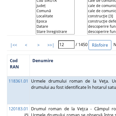
/ 1450
Nu
|<<
<
>
>>|
Cod
Denumire
RAN
118361.01
Urmele drumului roman de la Veţa. U
drumului au fost identificate în hotarul sat
120183.01
Drumul roman de la Veţca - Câmpul ro
Urmele drumului roman se observă între s