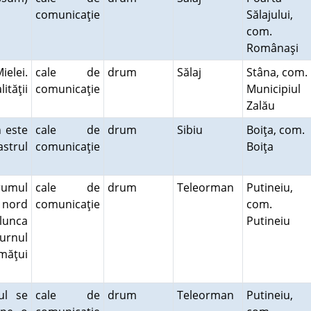
comunicaţie
Sălajului,
com.
Românaşi
elei.
cale de
drum
Sălaj
Stâna, com.
ităţii
comunicaţie
Municipiul
Zalău
 este
cale de
drum
Sibiu
Boiţa, com.
astrul
comunicaţie
Boiţa
rumul
cale de
drum
Teleorman
Putineiu,
a nord
comunicaţie
com.
lunca
Putineiu
turnul
lmăţui
ul se
cale de
drum
Teleorman
Putineiu,