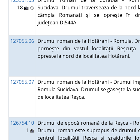
125551.05
Drumul roman de la Corabia - Rom
18
Sucidava. Drumul traverseaza de la nord l
câmpia Romanaţi şi se opreşte în d
judeţean DJ544A.
127055.06
Drumul roman de la Hotărani - Romula. D
porneşte din vestul localităţii Reşcuţa 
opreşte la nord de localitatea Hotărani.
127055.07
Drumul roman de la Hotărani - Drumul Imp
Romula-Sucidava. Drumul se găseşte la sud
de localitatea Reşca.
126754.10
Drumul de epocă romană de la Reşca - Ro
1
Drumul roman este suprapus de drumul d
centrul localităţii Reşca şi grajdurile fo