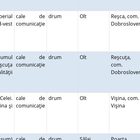
erial
cale de
drum
Olt
Reşca, com.
-vest
comunicaţie
Dobroslove
rumul
cale de
drum
Olt
Reşcuţa,
eşcuţa
comunicaţie
com.
ităţii
Dobroslove
elei.
cale de
drum
Olt
Vişina, com.
ina şi
comunicaţie
Vişina
ssum)
cale de
drum
Sălaj
Poarta