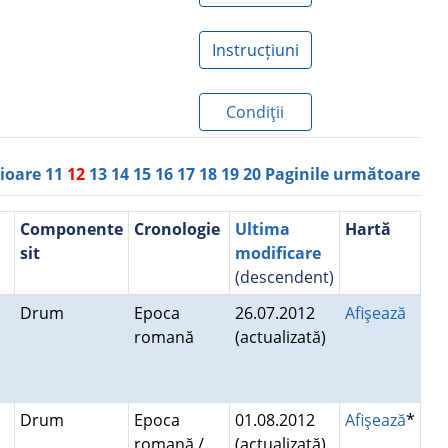
Instrucțiuni
Condiţii
rioare
11
12
13
14
15
16
17
18
19
20
Paginile următoare
Componente
Cronologie
Ultima
Hartă
sit
modificare
(descendent)
Drum
Epoca
26.07.2012
Afişează
romană
(actualizată)
Drum
Epoca
01.08.2012
Afişează
*
romană /
(actualizată)