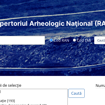
pertoriul Arheologic Naţional (R
Cod RAN
Cod LMI
i de selecţie
Număr