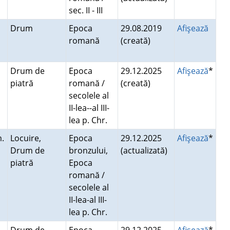
sec. II - III
Drum
Epoca
29.08.2019
Afişează
romană
(creată)
Drum de
Epoca
29.12.2025
Afişează
*
piatră
romană /
(creată)
secolele al
II-lea--al III-
lea p. Chr.
m.
Locuire,
Epoca
29.12.2025
Afişează
*
Drum de
bronzului,
(actualizată)
piatră
Epoca
romană /
secolele al
II-lea-al III-
lea p. Chr.