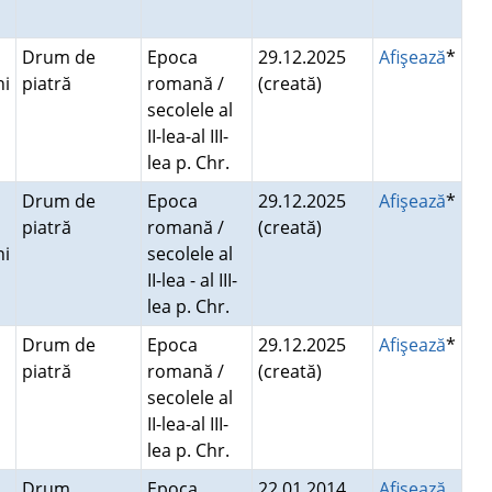
Drum de
Epoca
29.12.2025
Afişează
*
ni
piatră
romană /
(creată)
secolele al
II-lea-al III-
lea p. Chr.
Drum de
Epoca
29.12.2025
Afişează
*
piatră
romană /
(creată)
ni
secolele al
II-lea - al III-
lea p. Chr.
Drum de
Epoca
29.12.2025
Afişează
*
piatră
romană /
(creată)
secolele al
II-lea-al III-
lea p. Chr.
Drum
Epoca
22.01.2014
Afişează