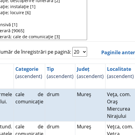
măr de înregistrări pe pagină:
Paginile ante
Categorie
Tip
Județ
Localitate
(ascendent)
(ascendent)
(ascendent)
(ascendent)
rmele
cale de
drum
Mureş
Veţa, com.
ului.
comunicaţie
Oraş
Miercurea
Nirajului
tund.
cale de
drum
Mureş
Veţca, com.
atele
comunicaţie
Veţca