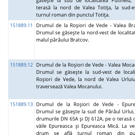
găseşte la sud de localitatea Putineiu,
terasă la nord de Valea Totiţa, la sud-e
turnul roman din punctul Totiţa.
151889.11
Drumul de la Roşiori de Vede - Valea Bra
Drumul se găseşte la nord-vest de localita
malul pârâului Bratcov.
151889.12
Drumul de la Roşiori de Vede - Valea Moca
Drumul se găseşte la sud-vest de locali
Roşiori de Vede, la nord de Valea Urluiul
traversează Valea Mocanului.
151889.13
Drumul de la Roşiori de Vede - Epure
Drumul se găseşte la sud de Pârâul Urlui,
drumurile DN 65A şi DJ 612A, pe o terasă 
văile Epureasca şi Epureasca Mică. La ve
drum se află turnul roman din pu