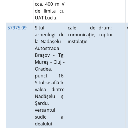
cca. 400 m V
de limita cu
UAT Luciu.
57975.09
Situl
cale de
drum;
arheologic de
comunicaţie;
cuptor
la Nădăşelu -
instalaţie
Autostrada
Braşov - Tg.
Mureş - Cluj -
Oradea,
punct 16.
Situl se află în
valea dintre
Nădăşelu şi
Şardu,
versantul
sudic al
dealului