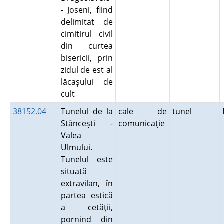
- Joseni, fiind
delimitat de
cimitirul civil
din curtea
bisericii, prin
zidul de est al
lăcaşului de
cult
38152.04
Tunelul de la
cale de
tunel
Stânceşti -
comunicaţie
Valea
Ulmului.
Tunelul este
situată
extravilan, în
partea estică
a cetăţii,
pornind din