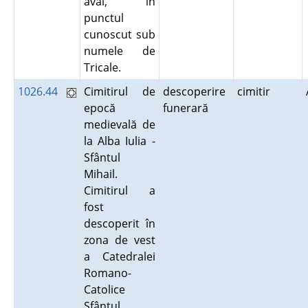
aval, în
punctul
cunoscut sub
numele de
Tricale.
1026.44
Cimitirul de
descoperire
cimitir
epocă
funerară
medievală de
la Alba Iulia -
Sfântul
Mihail.
Cimitirul a
fost
descoperit în
zona de vest
a Catedralei
Romano-
Catolice
Sfântul