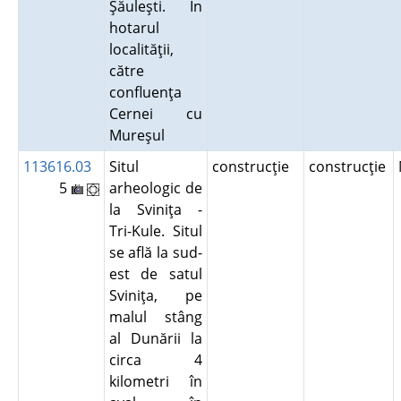
Şăuleşti. În
hotarul
localităţii,
către
confluenţa
Cernei cu
Mureşul
113616.03
Situl
construcţie
construcţie
5
arheologic de
la Sviniţa -
Tri-Kule. Situl
se află la sud-
est de satul
Sviniţa, pe
malul stâng
al Dunării la
circa 4
kilometri în