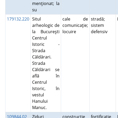
menţionat; la
su
179132.220
Situl
cale de
stradă;
arheologic de
comunicaţie;
sistem
la Bucureşti
locuire
defensiv
Centrul
Istoric -
Strada
Căldărari.
Strada
Căldărari se
află în
Centrul
Istoric, în
vestul
Hanului
Manuc.
109844.02
Ziduri
construcţie
fortificaţie