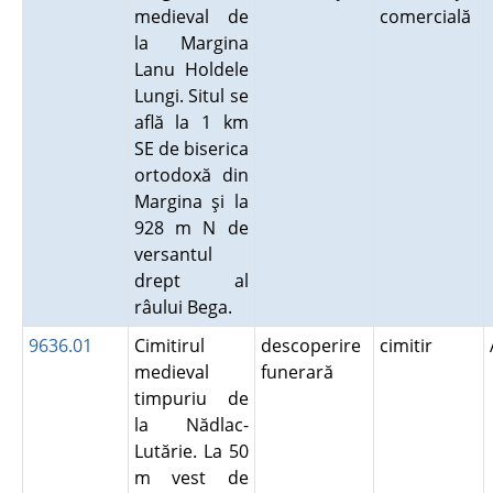
medieval de
comercială
la Margina
Lanu Holdele
Lungi. Situl se
află la 1 km
SE de biserica
ortodoxă din
Margina şi la
928 m N de
versantul
drept al
râului Bega.
9636.01
Cimitirul
descoperire
cimitir
medieval
funerară
timpuriu de
la Nădlac-
Lutărie. La 50
m vest de