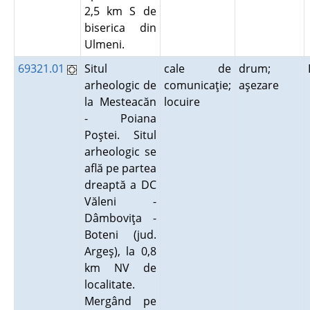
2,5 km S de
biserica din
Ulmeni.
69321.01
Situl
cale de
drum;
arheologic de
comunicaţie;
aşezare
la Mesteacăn
locuire
- Poiana
Poştei. Situl
arheologic se
află pe partea
dreaptă a DC
Văleni -
Dâmboviţa -
Boteni (jud.
Argeş), la 0,8
km NV de
localitate.
Mergând pe