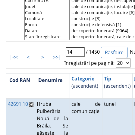
/ 1450
Nu
|<<
<
>
>>|
înregistrări pe pagină:
Categorie
Tip
Cod RAN
Denumire
(ascendent)
(ascendent)
42691.10
Hruba
cale de
tunel
Pulberăria
comunicaţie
Nouă de la
Brăila. Se
găseşte la