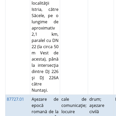
localităţii
Istria, către
Săcele, pe o
lungime de
aproximativ
2,1 km,
paralel cu DN
22 (la circa 50
m Vest de
acesta), până
la intersecţia
dintre DJ 226
şi DJ 226A
către
Nuntaşi.
87727.01
Aşezare de
cale de
drum;
epocă
comunicaţie;
aşezare
romană de la
locuire
civilă