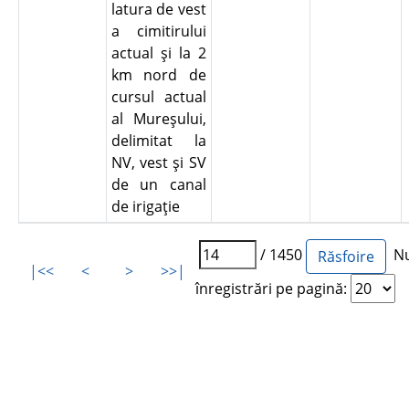
latura de vest
a cimitirului
actual şi la 2
km nord de
cursul actual
al Mureşului,
delimitat la
NV, vest şi SV
de un canal
de irigaţie
/ 1450
Nu
|<<
<
>
>>|
înregistrări pe pagină: