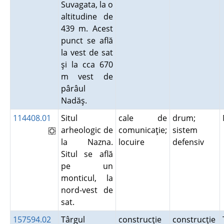
Suvagata, la o
altitudine de
439 m. Acest
punct se află
la vest de sat
şi la cca 670
m vest de
pârâul
Nadăş.
114408.01
Situl
cale de
drum;
arheologic de
comunicaţie;
sistem
la Nazna.
locuire
defensiv
Situl se află
pe un
monticul, la
nord-vest de
sat.
157594.02
Târgul
construcţie
construcţie