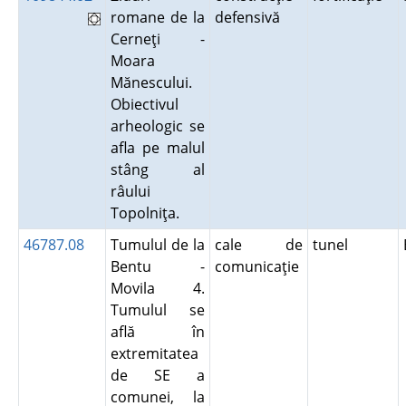
romane de la
defensivă
Cerneţi -
Moara
Mănescului.
Obiectivul
arheologic se
afla pe malul
stâng al
râului
Topolniţa.
46787.08
Tumulul de la
cale de
tunel
Bentu -
comunicaţie
Movila 4.
Tumulul se
află în
extremitatea
de SE a
comunei, la