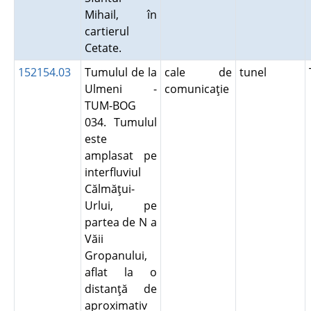
Mihail, în
cartierul
Cetate.
152154.03
Tumulul de la
cale de
tunel
Ulmeni -
comunicaţie
TUM-BOG
034. Tumulul
este
amplasat pe
interfluviul
Călmăţui-
Urlui, pe
partea de N a
Văii
Gropanului,
aflat la o
distanţă de
aproximativ