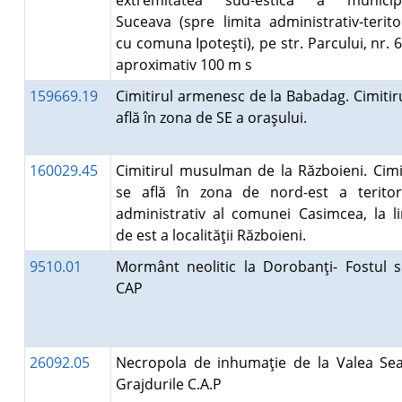
extremitatea sud-estică a municipi
Suceava (spre limita administrativ-terito
cu comuna Ipoteşti), pe str. Parcului, nr. 6
aproximativ 100 m s
159669.19
Cimitirul armenesc de la Babadag. Cimitir
află în zona de SE a oraşului.
160029.45
Cimitirul musulman de la Războieni. Cimi
se află în zona de nord-est a teritori
administrativ al comunei Casimcea, la l
de est a localităţii Războieni.
9510.01
Mormânt neolitic la Dorobanţi- Fostul s
CAP
26092.05
Necropola de inhumaţie de la Valea Sea
Grajdurile C.A.P