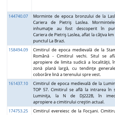
144740.07
Morminte de epoca bronzului de la Lasl
Cariera de Pietriş Laslea. Mormintel
inhumaţie au fost descoperit în pun
Cariera de Pietriş Laslea, aflat la câţiva km
punctul La Brazi.
158494.09
Cimitirul de epoca medievală de la Sta
Română - Cimitirul vechi. Situl se afl
apropiere de limita sudică a localităţii, î
zonă plană largă, cu tendinţe general
coborâre lină a terenului spre vest.
161437.10
Cimitirul de epoca medievală de la Lumin
TOP 57. Cimitirul se află la intrarea în 
Luminiţa, la N de DJ222B, în imed
apropiere a cimitirului creştin actual.
174753.25
Cimitirul evereiesc de la Focşani. Cimitir