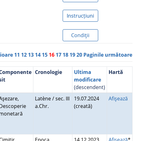
Instrucțiuni
Condiţii
rioare
11
12
13
14
15
16
17
18
19
20
Paginile următoare
Componente
Cronologie
Ultima
Hartă
sit
modificare
(descendent)
Aşezare,
Latène / sec. III
19.07.2024
Afişează
Descoperie
a.Chr.
(creată)
monetară
Cimitir
Epoca
14.12.2023
Afişează
*