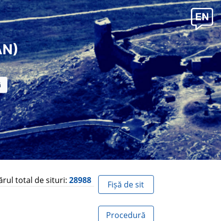
AN)
ul total de situri:
28988
Fișă de sit
Procedură