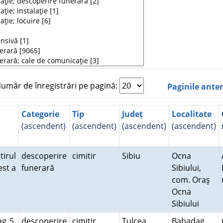
măr de înregistrări pe pagină:
Paginile ante
Categorie
Tip
Județ
Localitate
(ascendent)
(ascendent)
(ascendent)
(ascendent)
tirul
descoperire
cimitir
Sibiu
Ocna
est a
funerară
Sibiului,
com. Oraş
Ocna
Sibiului
ag 5.
descoperire
cimitir
Tulcea
Babadag,