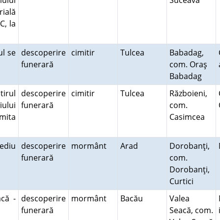
ului
Suceava
rială
C, la
ul se
descoperire
cimitir
Tulcea
Babadag,
funerară
com. Oraş
Babadag
tirul
descoperire
cimitir
Tulcea
Războieni,
ului
funerară
com.
imita
Casimcea
ediu
descoperire
mormânt
Arad
Dorobanţi,
funerară
com.
Dorobanţi,
Curtici
că -
descoperire
mormânt
Bacău
Valea
funerară
Seacă, com.