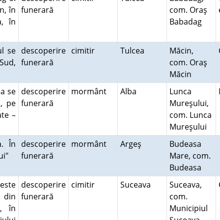
n, în
funerară
com. Oraş
, în
Babadag
ul se
descoperire
cimitir
Tulcea
Măcin,
 Sud,
funerară
com. Oraş
Măcin
ea se
descoperire
mormânt
Alba
Lunca
, pe
funerară
Mureşului,
ate –
com. Lunca
Mureşului
. În
descoperire
mormânt
Argeş
Budeasa
lui"
funerară
Mare, com.
Budeasa
 este
descoperire
cimitir
Suceava
Suceava,
 din
funerară
com.
, în
Municipiul