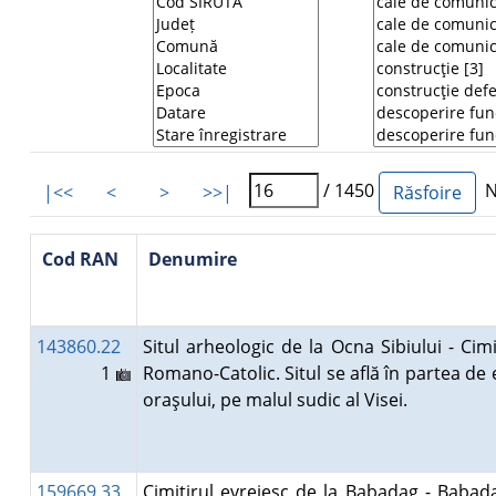
/ 1450
Nu
|<<
<
>
>>|
Cod RAN
Denumire
143860.22
Situl arheologic de la Ocna Sibiului - Cimi
1
Romano-Catolic. Situl se află în partea de 
oraşului, pe malul sudic al Visei.
159669.33
Cimitirul evreiesc de la Babadag - Babad