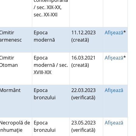
contemporană
/ sec. XIX-XX,
sec. XX-XXI
Cimitir
Epoca
11.12.2023
Afişează
*
armenesc
modernă
(creată)
Cimitir
Epoca
16.03.2021
Afişează
*
Otoman
modernă / sec.
(creată)
XVIII-XIX
Mormânt
Epoca
22.03.2023
Afişează
bronzului
(verificată)
Necropolă de
Epoca
23.05.2023
Afişează
inhumaţie
bronzului
(verificată)