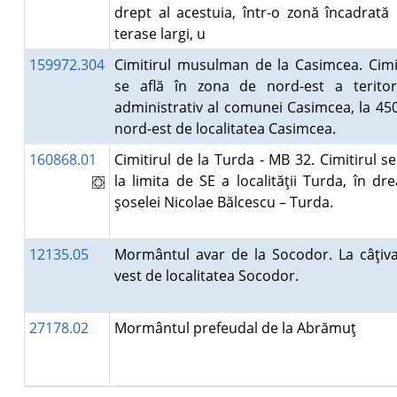
drept al acestuia, într-o zonă încadrată
terase largi, u
159972.304
Cimitirul musulman de la Casimcea. Cimi
se află în zona de nord-est a teritori
administrativ al comunei Casimcea, la 4
nord-est de localitatea Casimcea.
160868.01
Cimitirul de la Turda - MB 32. Cimitirul se
la limita de SE a localităţii Turda, în dr
şoselei Nicolae Bălcescu – Turda.
12135.05
Mormântul avar de la Socodor. La câţiv
vest de localitatea Socodor.
27178.02
Mormântul prefeudal de la Abrămuţ