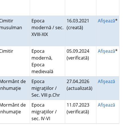
Cimitir
Epoca
16.03.2021
Afişează
*
musulman
modernă / sec.
(creată)
XVIII-XIX
Cimitir
Epoca
05.09.2024
Afişează
*
modernă,
(verificată)
Epoca
medievală
Mormânt de
Epoca
27.04.2026
Afişează
inhumaţie
migraţiilor /
(actualizată)
Sec. VIII p.Chr
Mormânt de
Epoca
11.07.2023
Afişează
inhumaţie
migraţiilor /
(verificată)
sec. IV-VI