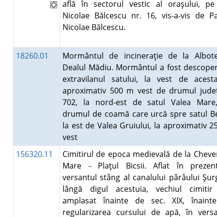
află în sectorul vestic al oraşului, pe
Nicolae Bălcescu nr. 16, vis-a-vis de P
Nicolae Bălcescu.
18260.01
Mormântul de incineraţie de la Albote
Dealul Mădiu. Mormântul a fost descoper
extravilanul satului, la vest de acesta
aproximativ 500 m vest de drumul jude
702, la nord-est de satul Valea Mare
drumul de coamă care urcă spre satul Be
la est de Valea Gruiului, la aproximativ 
vest
156320.11
Cimitirul de epoca medievală de la Chev
Mare - Plaţul Bicsii. Aflat în prezen
versantul stâng al canalului pârâului Şur
lângă digul acestuia, vechiul cimitir
amplasat înainte de sec. XIX, înaint
regularizarea cursului de apă, în versa