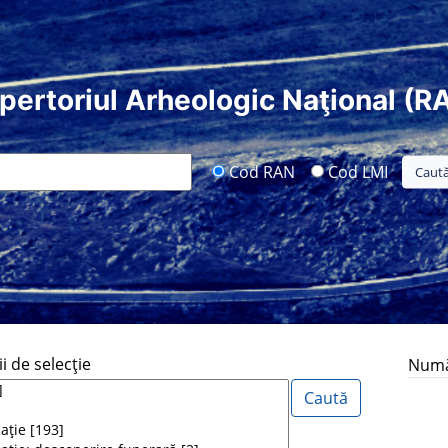
pertoriul Arheologic Naţional (R
Cod RAN
Cod LMI
i de selecţie
Număr