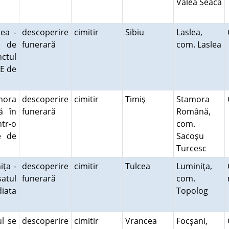
Valea Seacă
ea -
descoperire
cimitir
Sibiu
Laslea,
e de
funerară
com. Laslea
ctul
 E de
mora
descoperire
cimitir
Timiş
Stamora
ă în
funerară
Română,
ntr-o
com.
e de
Sacoşu
Turcesc
iţa -
descoperire
cimitir
Tulcea
Luminiţa,
satul
funerară
com.
iata
Topolog
ul se
descoperire
cimitir
Vrancea
Focşani,