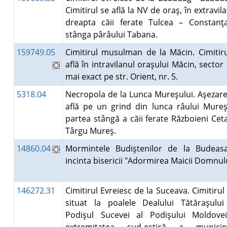
Cimitirul se află la NV de oraş, în extravila
dreapta căii ferate Tulcea – Constanţa
stânga pârâului Tabana.
159749.05
Cimitirul musulman de la Măcin. Cimitir
află în intravilanul oraşului Măcin, sector
mai exact pe str. Orient, nr. 5.
5318.04
Necropola de la Lunca Mureşului. Aşezar
află pe un grind din lunca râului Mureş
partea stângă a căii ferate Războieni Cet
Târgu Mureş.
14860.04
Mormintele Budiştenilor de la Budeasa
incinta bisericii "Adormirea Maicii Domnu
146272.31
Cimitirul Evreiesc de la Suceava. Cimitirul
situat la poalele Dealului Tătăraşului
Podişul Sucevei al Podişului Moldovei