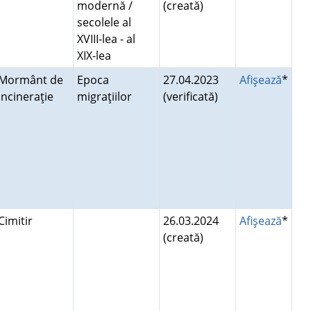
modernă /
(creată)
secolele al
XVIII-lea - al
XIX-lea
Mormânt de
Epoca
27.04.2023
Afişează
*
incineraţie
migraţiilor
(verificată)
Cimitir
26.03.2024
Afişează
*
(creată)