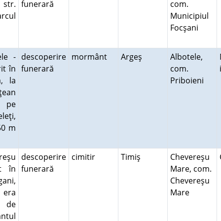
 str.
funerară
com.
arcul
Municipiul
Focşani
le -
descoperire
mormânt
Argeş
Albotele,
it în
funerară
com.
, la
Priboieni
ţean
, pe
leţi,
250 m
ereşu
descoperire
cimitir
Timiş
Chevereşu
t în
funerară
Mare, com.
gani,
Chevereşu
 era
Mare
e de
ntul