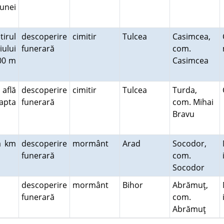
 unei
tirul
descoperire
cimitir
Tulcea
Casimcea,
ului
funerară
com.
500 m
Casimcea
 află
descoperire
cimitir
Tulcea
Turda,
eapta
funerară
com. Mihai
Bravu
a km
descoperire
mormânt
Arad
Socodor,
funerară
com.
Socodor
descoperire
mormânt
Bihor
Abrămuţ,
funerară
com.
Abrămuţ