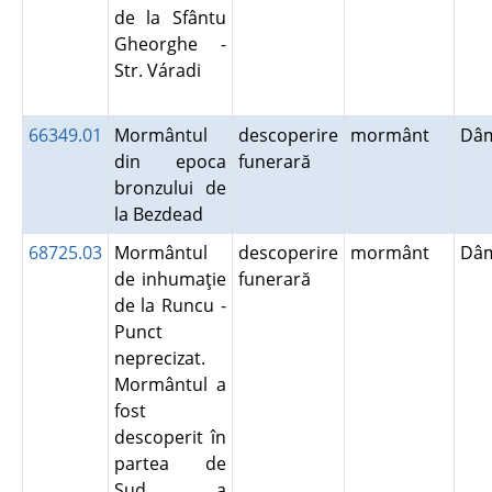
de la Sfântu
Gheorghe -
Str. Váradi
66349.01
Mormântul
descoperire
mormânt
Dâm
din epoca
funerară
bronzului de
la Bezdead
68725.03
Mormântul
descoperire
mormânt
Dâm
de inhumaţie
funerară
de la Runcu -
Punct
neprecizat.
Mormântul a
fost
descoperit în
partea de
Sud a