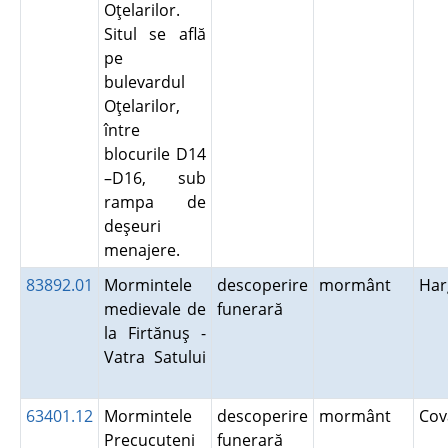
Oţelarilor.
Situl se află
pe
bulevardul
Oţelarilor,
între
blocurile D14
–D16, sub
rampa de
deşeuri
menajere.
83892.01
Mormintele
descoperire
mormânt
Har
medievale de
funerară
la Firtănuş -
Vatra Satului
63401.12
Mormintele
descoperire
mormânt
Co
Precucuteni
funerară