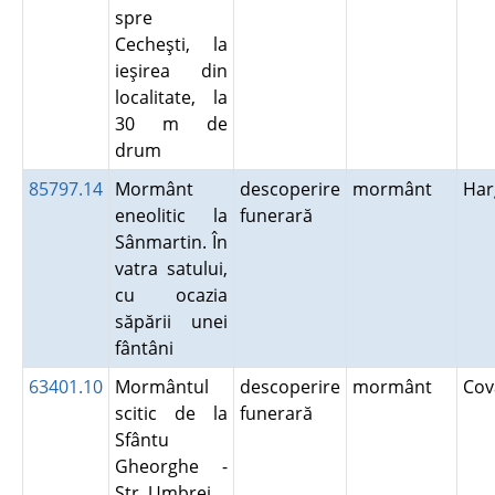
spre
Cecheşti, la
ieşirea din
localitate, la
30 m de
drum
85797.14
Mormânt
descoperire
mormânt
Har
eneolitic la
funerară
Sânmartin. În
vatra satului,
cu ocazia
săpării unei
fântâni
63401.10
Mormântul
descoperire
mormânt
Co
scitic de la
funerară
Sfântu
Gheorghe -
Str. Umbrei