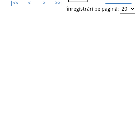
|<<
<
>
>>|
înregistrări pe pagină: