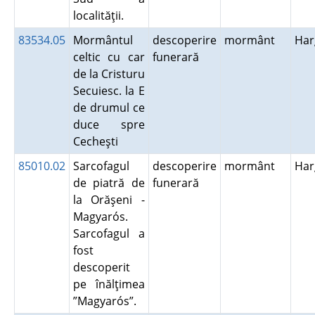
localităţii.
83534.05
Mormântul
descoperire
mormânt
Har
celtic cu car
funerară
de la Cristuru
Secuiesc. la E
de drumul ce
duce spre
Cecheşti
85010.02
Sarcofagul
descoperire
mormânt
Har
de piatră de
funerară
la Orăşeni -
Magyarós.
Sarcofagul a
fost
descoperit
pe înălţimea
”Magyarós”.