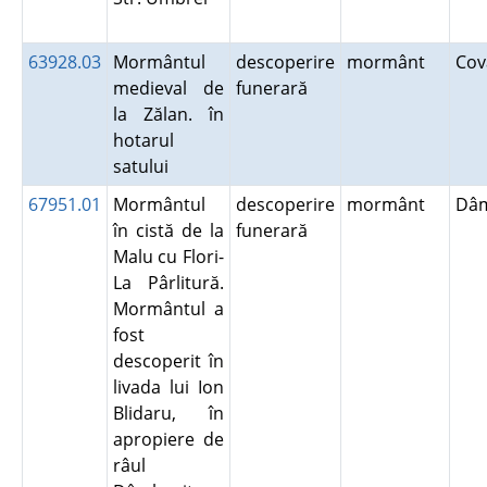
63928.03
Mormântul
descoperire
mormânt
Co
medieval de
funerară
la Zălan. în
hotarul
satului
67951.01
Mormântul
descoperire
mormânt
Dâm
în cistă de la
funerară
Malu cu Flori-
La Pârlitură.
Mormântul a
fost
descoperit în
livada lui Ion
Blidaru, în
apropiere de
râul