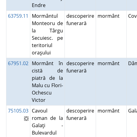
Endre
63759.11
Mormântul
descoperire
mormânt
Co
Monteoru de
funerară
la Târgu
Secuiesc. pe
teritoriul
oraşului
67951.02
Mormânt în
descoperire
mormânt
Dâm
cistă de
funerară
piatră de la
Malu cu Flori-
Ochescu
Victor
75105.03
Cavoul
descoperire
mormânt
Gal
roman de la
funerară
Galaţi -
Bulevardul