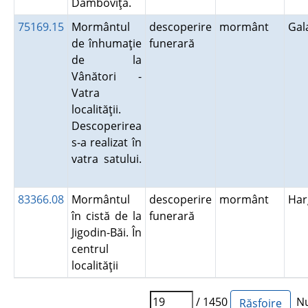
Dâmboviţa.
75169.15
Mormântul
descoperire
mormânt
Gal
de înhumaţie
funerară
de la
Vânători -
Vatra
localităţii.
Descoperirea
s-a realizat în
vatra satului.
83366.08
Mormântul
descoperire
mormânt
Har
în cistă de la
funerară
Jigodin-Băi. În
centrul
localităţii
/ 1450
Nu