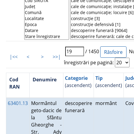
/ 1450
Nu
|<<
<
>
>>|
înregistrări pe pagină:
Categorie
Tip
Jud
Cod
Denumire
(ascendent)
(ascendent)
(as
RAN
63401.13
Mormântul
descoperire
mormânt
Co
geto-dacic de
funerară
la Sfântu
Gheorghe -
Str. Ady