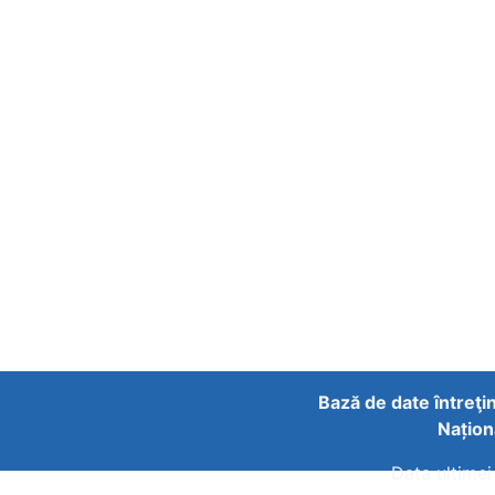
Bază de date întreţi
Națion
Data ultimei