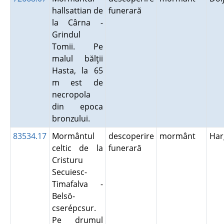
hallsattian de
funerară
la Cârna -
Grindul
Tomii. Pe
malul bălţii
Hasta, la 65
m est de
necropola
din epoca
bronzului.
83534.17
Mormântul
descoperire
mormânt
Har
celtic de la
funerară
Cristuru
Secuiesc-
Timafalva -
Belsö-
cserépcsur.
Pe drumul