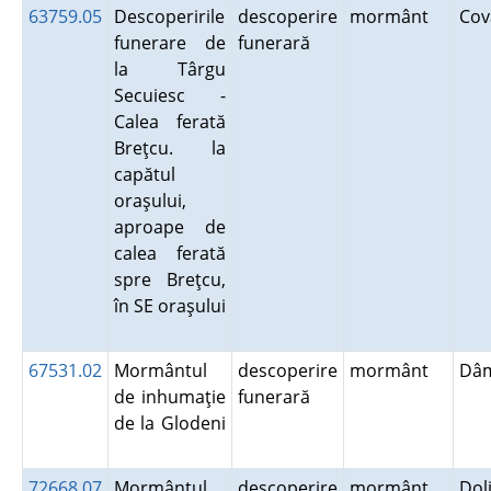
63759.05
Descoperirile
descoperire
mormânt
Co
funerare de
funerară
la Târgu
Secuiesc -
Calea ferată
Breţcu. la
capătul
oraşului,
aproape de
calea ferată
spre Breţcu,
în SE oraşului
67531.02
Mormântul
descoperire
mormânt
Dâm
de inhumaţie
funerară
de la Glodeni
72668.07
Mormântul
descoperire
mormânt
Dol