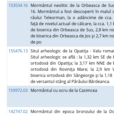
153534.16
Mormântul neolitic de la Orbeasca de Su
16. Mormântul a fost descoperit în malul 
râului Teleorman, la o adâncime de cca.
faţă de nivelul actual de călcare, la cca. 1,1
de biserica din Orbeasca de Sus, 2,8 km n
de biserica din Orbeasca de Jos şi 2,7 km n
de po
155476.13
Situl arheologic de la Opatiţa - Valu roma
Situl arheologic se află : la 1,32 km SE de 
ortodoxă din Opatiţa; la 3,17 km NNE de b
ortodoxă din Roviniţa Mare; la 2,9 km
biserica ortodoxă din Sângeorge şi la 1,1
de versantul stâng al Pârâului Bârdeanca.
159972.03
Mormântul cu ocru de la Casimcea
142747.02
Mormântul din epoca bronzului de la D