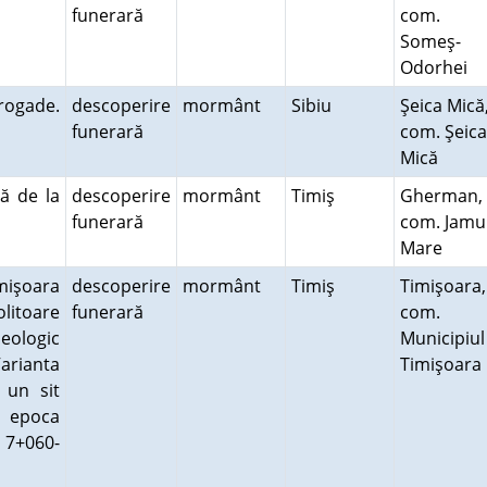
funerară
com.
Someş-
Odorhei
rogade.
descoperire
mormânt
Sibiu
Şeica Mică
funerară
com. Şeica
Mică
ă de la
descoperire
mormânt
Timiş
Gherman,
funerară
com. Jamu
Mare
mişoara
descoperire
mormânt
Timiş
Timişoara,
litoare
funerară
com.
heologic
Municipiul
arianta
Timişoar
 un sit
n epoca
 7+060-