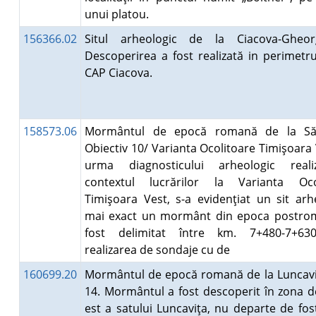
unui platou.
156366.02
Situl arheologic de la Ciacova-Gheor
Descoperirea a fost realizată in perimetru
CAP Ciacova.
158573.06
Mormântul de epocă romană de la Săc
Obiectiv 10/ Varianta Ocolitoare Timişoara 
urma diagnosticului arheologic real
contextul lucrărilor la Varianta Oco
Timişoara Vest, s-a evidenţiat un sit arh
mai exact un mormânt din epoca postro
fost delimitat între km. 7+480-7+63
realizarea de sondaje cu de
160699.20
Mormântul de epocă romană de la Luncaviţ
14. Mormântul a fost descoperit în zona d
est a satului Luncaviţa, nu departe de fo