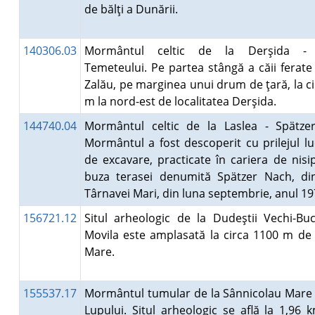
de bălţi a Dunării.
140306.03
Mormântul celtic de la Derşida - 
Temeteului. Pe partea stângă a căii ferate
Zalău, pe marginea unui drum de ţară, la c
m la nord-est de localitatea Derşida.
144740.04
Mormântul celtic de la Laslea - Spätze
Mormântul a fost descoperit cu prilejul lu
de excavare, practicate în cariera de nis
buza terasei denumită Spätzer Nach, di
Târnavei Mari, din luna septembrie, anul 1
156721.12
Situl arheologic de la Dudeştii Vechi-Buc
Movila este amplasată la circa 1100 m d
Mare.
155537.17
Mormântul tumular de la Sânnicolau Mare 
Lupului. Situl arheologic se află la 1,96