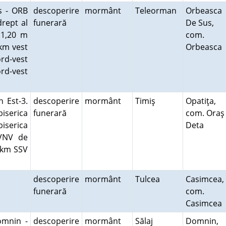
s - ORB
descoperire
mormânt
Teleorman
Orbeasca
drept al
funerară
De Sus,
 1,20 m
com.
 km vest
Orbeasca
ord-vest
ord-vest
n Est-3.
descoperire
mormânt
Timiş
Opatiţa,
biserica
funerară
com. Oraş
iserica
Deta
 VNV de
8 km SSV
descoperire
mormânt
Tulcea
Casimcea,
funerară
com.
Casimcea
omnin -
descoperire
mormânt
Sălaj
Domnin,