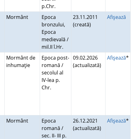
p.Chr.
Mormânt
Epoca
23.11.2011
Afişează
bronzului,
(creată)
Epoca
medievală /
mil.II î.Hr.
Mormânt de
Epoca post-
09.02.2026
Afişează
*
inhumaţie
romană /
(actualizată)
secolul al
IV-lea p.
Chr.
Mormânt
Epoca
26.12.2021
Afişează
*
romană /
(actualizată)
sec. II- III p.