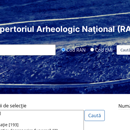
pertoriul Arheologic Naţional (R
Cod RAN
Cod LMI
i de selecţie
Număr