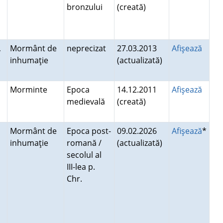
bronzului
(creată)
,
Mormânt de
neprecizat
27.03.2013
Afişează
inhumaţie
(actualizată)
Morminte
Epoca
14.12.2011
Afişează
medievală
(creată)
Mormânt de
Epoca post-
09.02.2026
Afişează
*
inhumaţie
romană /
(actualizată)
secolul al
a
III-lea p.
Chr.