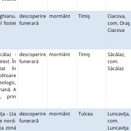
ghianu.
descoperire
mormânt
Timiş
Ciacova,
l fostei
funerară
com. Oraş
Ciacova
ălaz -
descoperire
mormânt
Timiş
Săcălaz,
Vest. În
funerară
com.
izat în
Săcălaz
litoare
eologic,
mană. A
0, prin
a - Lta
descoperire
mormânt
Tulcea
Luncaviţa,
e nord-
funerară
com.
sta zonă
Luncaviţa