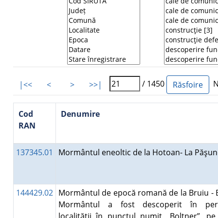
/ 1450
Nu
|<<
<
>
>>|
Cod
Denumire
RAN
137345.01
Mormântul eneoltic de la Hotoan- La Păşu
144429.02
Mormântul de epocă romană de la Bruiu - B
Mormântul a fost descoperit în peri
localităţii în punctul numit „Boltner”, p