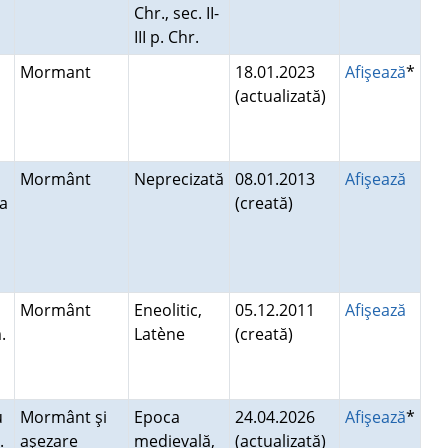
Chr., sec. II-
III p. Chr.
Mormant
18.01.2023
Afişează
*
(actualizată)
Mormânt
Neprecizată
08.01.2013
Afişează
a
(creată)
Mormânt
Eneolitic,
05.12.2011
Afişează
.
Latène
(creată)
u
Mormânt şi
Epoca
24.04.2026
Afişează
*
.
aşezare
medievală,
(actualizată)