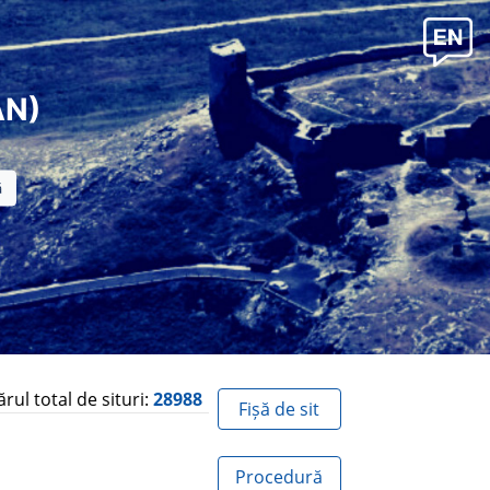
AN)
ul total de situri:
28988
Fișă de sit
Procedură