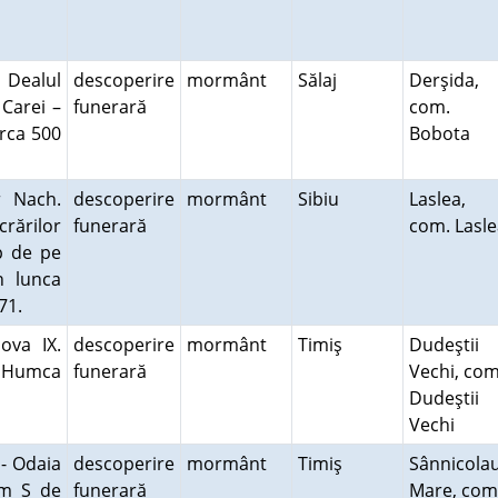
Dealul
descoperire
mormânt
Sălaj
Derşida,
 Carei –
funerară
com.
irca 500
Bobota
r Nach.
descoperire
mormânt
Sibiu
Laslea,
crărilor
funerară
com. Lasle
ip de pe
n lunca
971.
ova IX.
descoperire
mormânt
Timiş
Dudeştii
e Humca
funerară
Vechi, com
Dudeştii
Vechi
- Odaia
descoperire
mormânt
Timiş
Sânnicola
 km S de
funerară
Mare, com