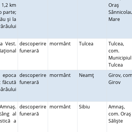
a 1,2 km
Oraş
o parte;
Sânnicola
ău şi la
Mare
ârâului
a Vest.
descoperire
mormânt
Tulcea
Tulcea,
aţional
funerară
com.
Municipiul
Tulcea
 epoca
descoperire
mormânt
Neamţ
Girov, com
t făcută
funerară
Girov
ârâului
Amnaş.
descoperire
mormânt
Sibiu
Amnaş,
tâng al
funerară
com. Oraş
stică a
Sălişte