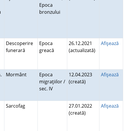
Epoca
u
bronzului
Descoperire
Epoca
26.12.2021
Afişează
funerară
greacă
(actualizată)
.
Mormânt
Epoca
12.04.2023
Afişează
migraţiilor /
(creată)
sec. IV
Sarcofag
27.01.2022
Afişează
(creată)