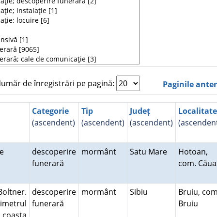
măr de înregistrări pe pagină:
Paginile ante
Categorie
Tip
Județ
Localitate
(ascendent)
(ascendent)
(ascendent)
(ascenden
ne
descoperire
mormânt
Satu Mare
Hotoan,
funerară
com. Căua
oltner.
descoperire
mormânt
Sibiu
Bruiu, com
metrul
funerară
Bruiu
e coasta