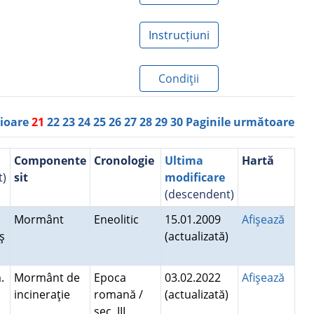
Instrucțiuni
Condiţii
rioare
21
22
23
24
25
26
27
28
29
30
Paginile următoare
Componente
Cronologie
Ultima
Hartă
t)
sit
modificare
(descendent)
Mormânt
Eneolitic
15.01.2009
Afişează
ş
(actualizată)
.
Mormânt de
Epoca
03.02.2022
Afişează
incineraţie
romană /
(actualizată)
sec. III