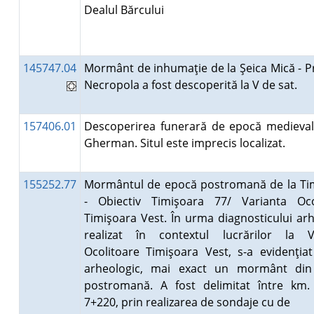
Dealul Bărcului
145747.04
Mormânt de inhumaţie de la Şeica Mică - P
Necropola a fost descoperită la V de sat.
157406.01
Descoperirea funerară de epocă medieval
Gherman. Situl este imprecis localizat.
155252.77
Mormântul de epocă postromană de la Ti
- Obiectiv Timişoara 77/ Varianta Oco
Timişoara Vest. În urma diagnosticului ar
realizat în contextul lucrărilor la V
Ocolitoare Timişoara Vest, s-a evidenţiat
arheologic, mai exact un mormânt di
postromană. A fost delimitat între km.
7+220, prin realizarea de sondaje cu de