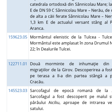
catedrala ortodoxă din Sânnicolau Mare; l
E de DN 59 C Sânnicolau Mare – Nerău, de 
de alta a căii ferate Sânnicolau Mare – Ner
1,3 km E de actualul versant stâng al P
Aranca.
159623.05
Mormântul elenistic de la Tulcea - Tulce
Mormântul este amplasat în zona Drumul N
22; în Dealurile Tulcei.
122711.01
Două morminte de inhumaţie din
migraţiilor de la Girov. Descoperirea a fos
pe terasa a II-a din partea stângă a p
Cracău.
145523.03
Sarcofagul de epocă romană de la 
Sarcofagul a fost descoperit pe malul s
pârâului Aiciliu, aproape de intrarea ve
satului.