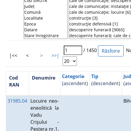
/ 1450
Num
|<<
<
>
>>|
Categorie
Tip
Jud
Cod
Denumire
(ascendent)
(descendent)
(as
RAN
31985.04
Locuire neo-
Bi
eneolitică la
Vadu
Crişului -
Peştera nr.1.