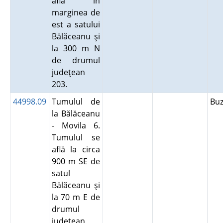
află în
marginea de
est a satului
Bălăceanu şi
la 300 m N
de drumul
judeţean
203.
44998.09
Tumulul de
Bu
la Bălăceanu
- Movila 6.
Tumulul se
află la circa
900 m SE de
satul
Bălăceanu şi
la 70 m E de
drumul
judeţean