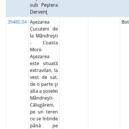
sub Peştera
Dervenţ
39480.04
Aşezarea
Bo
Cucuteni de
la Mândreşti
- Coasta
Morii.
Aşezarea
este situată
extravilan, la
vest de sat,
de o parte şi
alta a şoselei
Mândreşti-
Călugăreni,
pe un teren
ce se întinde
până pe