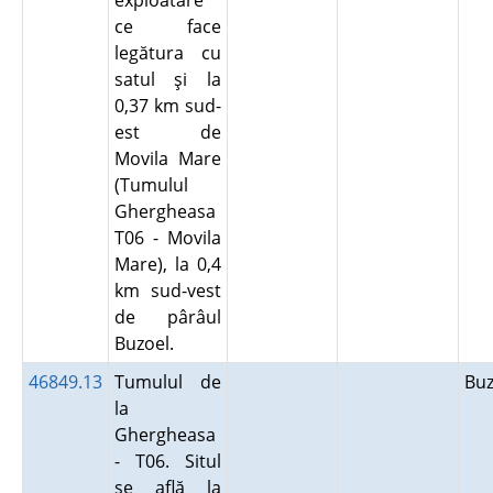
exploatare
ce face
legătura cu
satul şi la
0,37 km sud-
est de
Movila Mare
(Tumulul
Ghergheasa
T06 - Movila
Mare), la 0,4
km sud-vest
de pârâul
Buzoel.
46849.13
Tumulul de
Bu
la
Ghergheasa
- T06. Situl
se află la