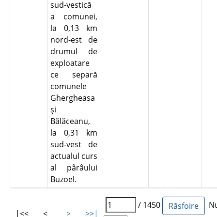
sud-vestică
a comunei,
la 0,13 km
nord-est de
drumul de
exploatare
ce separă
comunele
Ghergheasa
şi
Bălăceanu,
la 0,31 km
sud-vest de
actualul curs
al pârâului
Buzoel.
/ 1450
Num
|<<
<
>
>>|