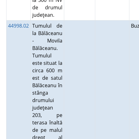
la 500 m NV
de drumul
judeţean.
44998.02
Tumulul de
Bu
la Bălăceanu
- Movila
Bălăceanu.
Tumulul
este situat la
circa 600 m
est de satul
Bălăceanu în
stânga
drumului
judeţean
203, pe
terasa înaltă
de pe malul
drept al