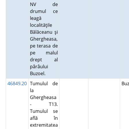
NV de
drumul ce
leagă
localităţile
Bălăceanu şi
Ghergheasa,
pe terasa de
pe malul
drept al
pârâului
Buzoel.
46849.20
Tumulul de
Bu
la
Ghergheasa
- T13.
Tumulul se
află în
extremitatea