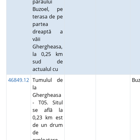
pârâului
Buzoel, pe
terasa de pe
partea
dreaptă a
văii
Ghergheasa,
la 0,25 km
sud de
actualul cu
46849.12
Tumulul de
Bu
la
Ghergheasa
- T05. Situl
se află la
0,23 km est
de un drum
de