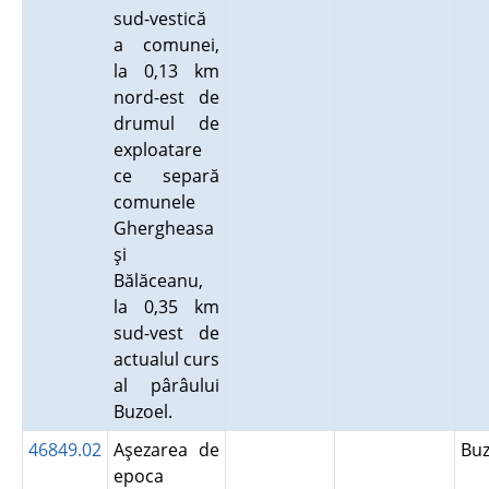
sud-vestică
a comunei,
la 0,13 km
nord-est de
drumul de
exploatare
ce separă
comunele
Ghergheasa
şi
Bălăceanu,
la 0,35 km
sud-vest de
actualul curs
al pârâului
Buzoel.
46849.02
Aşezarea de
Bu
epoca