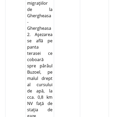
migraţiilor
de la
Ghergheasa
-
Ghergheasa
2. Aşezarea
se află pe
panta
terasei ce
coboară
spre pârâul
Buzoel, pe
malul drept
al cursului
de apă, la
cca. 0,8 km
NV faţă de
staţia de
gaze