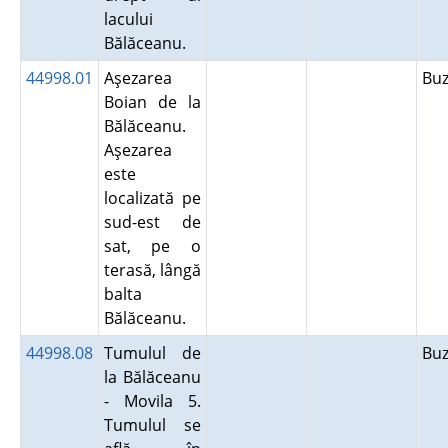
lacului
Bălăceanu.
44998.01
Aşezarea
Bu
Boian de la
Bălăceanu.
Aşezarea
este
localizată pe
sud-est de
sat, pe o
terasă, lângă
balta
Bălăceanu.
44998.08
Tumulul de
Bu
la Bălăceanu
- Movila 5.
Tumulul se