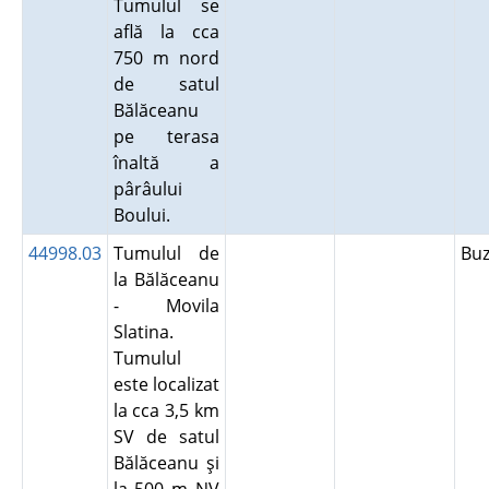
Tumulul se
află la cca
750 m nord
de satul
Bălăceanu
pe terasa
înaltă a
pârâului
Boului.
44998.03
Tumulul de
Bu
la Bălăceanu
- Movila
Slatina.
Tumulul
este localizat
la cca 3,5 km
SV de satul
Bălăceanu şi