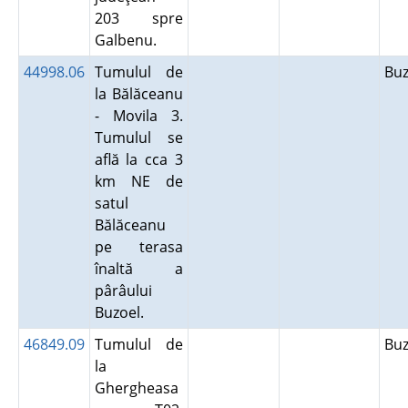
203 spre
Galbenu.
44998.06
Tumulul de
Bu
la Bălăceanu
- Movila 3.
Tumulul se
află la cca 3
km NE de
satul
Bălăceanu
pe terasa
înaltă a
pârâului
Buzoel.
46849.09
Tumulul de
Bu
la
Ghergheasa