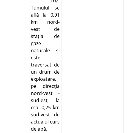
- T02.
Tumulul se
află la 0,91
km nord-
vest de
staţia de
gaze
naturale şi
este
traversat de
un drum de
exploatare,
pe direcţia
nord-vest -
sud-est, la
cca. 0,25 km
sud-vest de
actualul curs
de apă.