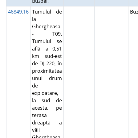
Buzoel.
46849.16
Tumulul de
Bu
la
Ghergheasa
- T09.
Tumulul se
află la 0,51
km sud-est
de DJ 220, în
proximitatea
unui drum
de
exploatare,
la sud de
acesta, pe
terasa
dreaptă a
văii
Ghergheasa,