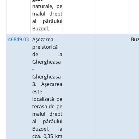
naturale, pe
malul drept
al pârâului
Buzoel.
46849.03
Aşezarea
Bu
preistorică
de la
Ghergheasa
-
Ghergheasa
3. Aşezarea
este
localizată pe
terasa de pe
malul drept
al pârâului
Buzoel, la
cca. 0,35 km