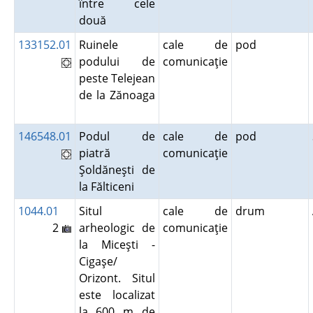
între cele
două
133152.01
Ruinele
cale de
pod
podului de
comunicaţie
peste Telejean
de la Zănoaga
146548.01
Podul de
cale de
pod
piatră
comunicaţie
Şoldăneşti de
la Fălticeni
1044.01
Situl
cale de
drum
2
arheologic de
comunicaţie
la Miceşti -
Cigaşe/
Orizont. Situl
este localizat
la 600 m de