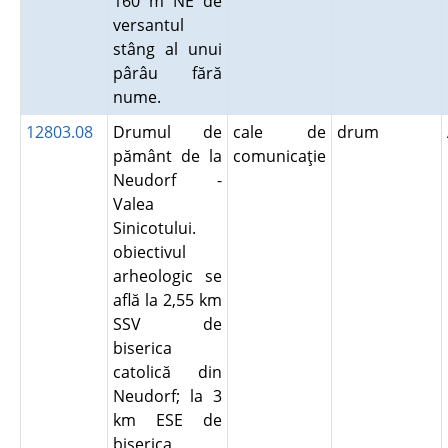
160 m NE de
versantul
stâng al unui
pârâu fără
nume.
12803.08
Drumul de
cale de
drum
pământ de la
comunicaţie
Neudorf -
Valea
Sinicotului.
obiectivul
arheologic se
află la 2,55 km
SSV de
biserica
catolică din
Neudorf; la 3
km ESE de
biserica