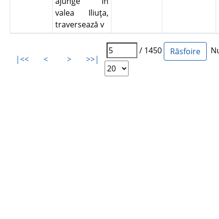
ajunge în
valea Iliuţa,
traversează v
/ 1450
Num
|<<
<
>
>>|