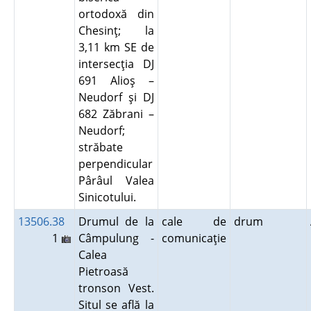
ortodoxă din
Chesinţ; la
3,11 km SE de
intersecţia DJ
691 Alioş –
Neudorf şi DJ
682 Zăbrani –
Neudorf;
străbate
perpendicular
Pârâul Valea
Sinicotului.
13506.38
Drumul de la
cale de
drum
1
Câmpulung -
comunicaţie
Calea
Pietroasă
tronson Vest.
Situl se află la