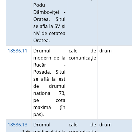
Podu
Dâmboviţei -
Oratea. Situl
se află la SV şi
NV de cetatea
Oratea.
18536.11
Drumul
cale de
drum
modern de la
comunicaţie
Rucăr -
Posada. Situl
se află la est
de drumul
naţional 73,
pe cota
maximă (în
pas).
18536.13
Drumul
cale de
drum
1
medieval de la
comunicaţie