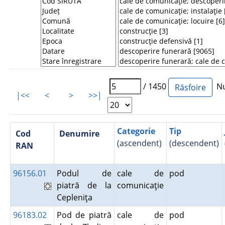
/ 1450
Num
|<<
<
>
>>|
Categorie
Tip
Cod
Denumire
(ascendent)
(descendent)
RAN
96156.01
Podul de
cale de
pod
piatră de la
comunicaţie
Cepleniţa
96183.02
Pod de piatră
cale de
pod