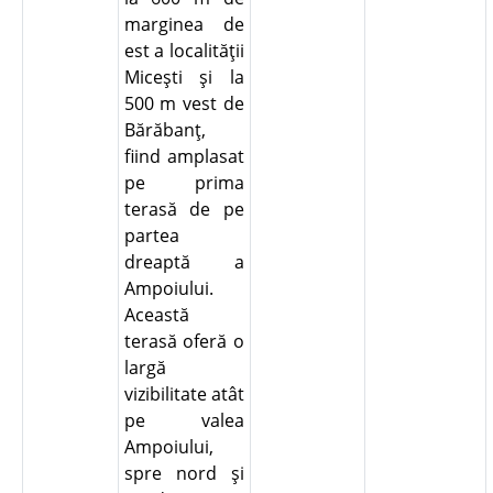
marginea de
est a localităţii
Miceşti şi la
500 m vest de
Bărăbanţ,
fiind amplasat
pe prima
terasă de pe
partea
dreaptă a
Ampoiului.
Această
terasă oferă o
largă
vizibilitate atât
pe valea
Ampoiului,
spre nord şi