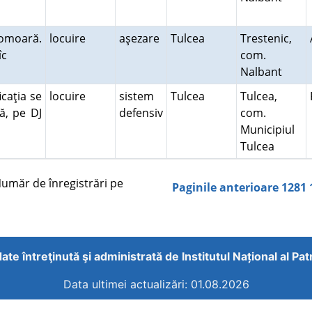
comoară.
locuire
aşezare
Tulcea
Trestenic,
tîc
com.
Nalbant
icaţia se
locuire
sistem
Tulcea
Tulcea,
ă, pe DJ
defensiv
com.
Municipiul
Tulcea
măr de înregistrări pe
Paginile anterioare
1281
ate întreţinută şi administrată de
Institutul Național al Pa
Data ultimei actualizări: 01.08.2026