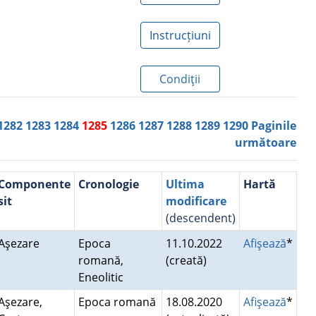
Instrucțiuni
Condiţii
1282
1283
1284
1285
1286
1287
1288
1289
1290
Paginile
următoare
Componente
Cronologie
Ultima
Hartă
sit
modificare
(descendent)
Aşezare
Epoca
11.10.2022
Afişează
*
romană,
(creată)
Eneolitic
Aşezare,
Epoca romană
18.08.2020
Afişează
*