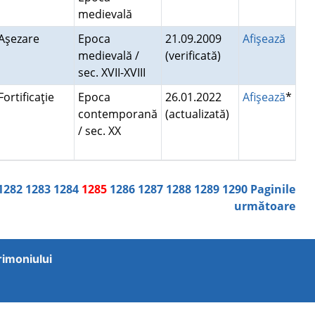
medievală
Aşezare
Epoca
21.09.2009
Afişează
medievală /
(verificată)
sec. XVII-XVIII
Fortificaţie
Epoca
26.01.2022
Afişează
*
contemporană
(actualizată)
/ sec. XX
1282
1283
1284
1285
1286
1287
1288
1289
1290
Paginile
următoare
trimoniului