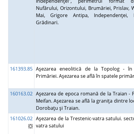
Independenţei”, perimetrul format d
Nufărului, Orizontului, Brumăriei, Prislav, 
Mai, Grigore Antipa, Independenţei, Mi
Grădinari.
161393.85
Aşezarea eneolitică de la Topolog - în
Primăriei. Aşezarea se află în spatele primă
160163.02
Aşezarea de epoca romană de la Traian - P
Meifan. Aşezarea se află la graniţa dintre loc
Dorobaţu şi Traian.
161026.02
Aşezarea de la Trestenic-vatra satului. sect
vatra satului