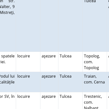
in str.
Tulcea
Walter, 9
streţi,
 spatele
locuire
aşezare
Tulcea
Topolog,
riei.
com.
Topolog
odul lui
locuire
aşezare
Tulcea
Traian,
alităţile
com. Cerna
or SV, în
locuire
aşezare
Tulcea
Trestenic,
com.
Nalbant