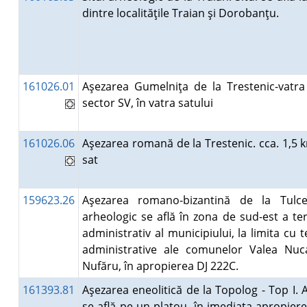
dintre localităţile Traian şi Dorobanţu.
161026.01
Aşezarea Gumelniţa de la Trestenic-vatra 
sector SV, în vatra satului
161026.06
Aşezarea romană de la Trestenic. cca. 1,5 
sat
159623.26
Aşezarea romano-bizantină de la Tulcea
arheologic se află în zona de sud-est a ter
administrativ al municipiului, la limita cu te
administrative ale comunelor Valea Nuca
Nufăru, în apropierea DJ 222C.
161393.81
Aşezarea eneolitică de la Topolog - Top I. 
se află pe un platou, în imediata apropiere