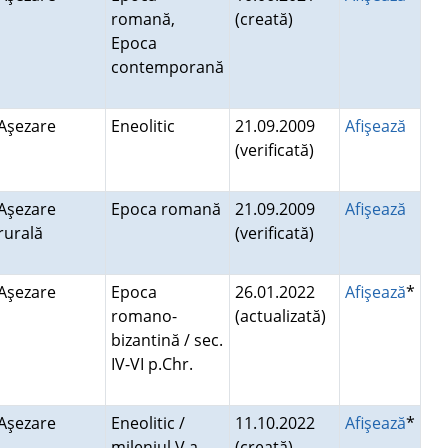
romană,
(creată)
Epoca
contemporană
Aşezare
Eneolitic
21.09.2009
Afişează
(verificată)
Aşezare
Epoca romană
21.09.2009
Afişează
rurală
(verificată)
Aşezare
Epoca
26.01.2022
Afişează
*
romano-
(actualizată)
bizantină / sec.
IV-VI p.Chr.
Aşezare
Eneolitic /
11.10.2022
Afişează
*
mileniul V a.
(creată)