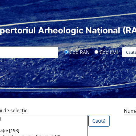
pertoriul Arheologic Naţional (R
Cod RAN
Cod LMI
i de selecţie
Număr