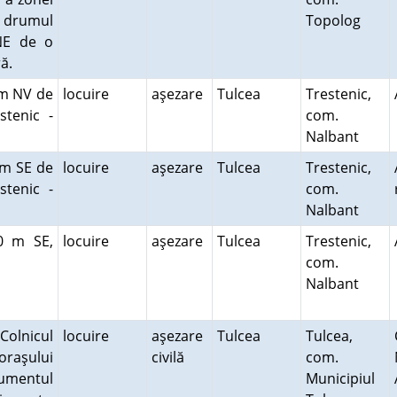
 drumul
Topolog
NE de o
tră.
 m NV de
locuire
aşezare
Tulcea
Trestenic,
stenic -
com.
Nalbant
 m SE de
locuire
aşezare
Tulcea
Trestenic,
stenic -
com.
Nalbant
00 m SE,
locuire
aşezare
Tulcea
Trestenic,
com.
Nalbant
Colnicul
locuire
aşezare
Tulcea
Tulcea,
 oraşului
civilă
com.
umentul
Municipiul