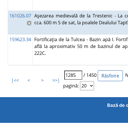
161026.07
Aşezarea medievală de la Trestenic - La 
cca. 600 m S de sat, la poalele Dealului Tap
159623.34
Fortificaţia de la Tulcea - Bazin apă I. Fortif
află la aproximativ 50 m de bazinul de ap
222C.
/ 1450
Nu
|<<
<
>
>>|
pagină:
Bază de d