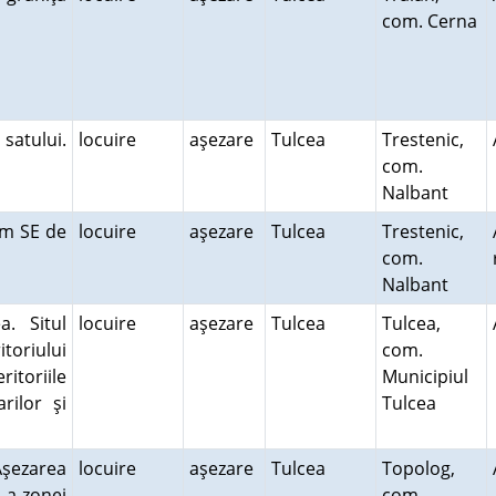
com. Cerna
satului.
locuire
aşezare
Tulcea
Trestenic,
com.
Nalbant
km SE de
locuire
aşezare
Tulcea
Trestenic,
com.
Nalbant
. Situl
locuire
aşezare
Tulcea
Tulcea,
itoriului
com.
ritoriile
Municipiul
rilor şi
Tulcea
Aşezarea
locuire
aşezare
Tulcea
Topolog,
 a zonei
com.