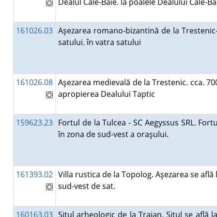
Dealul Cale-Baie. la poalele Dealului Cale-B
161026.03
Aşezarea romano-bizantină de la Trestenic-
satului. în vatra satului
161026.08
Aşezarea medievală de la Trestenic. cca. 70
apropierea Dealului Taptic
159623.23
Fortul de la Tulcea - SC Aegyssus SRL. Fortu
în zona de sud-vest a oraşului.
161393.02
Villa rustica de la Topolog. Aşezarea se află
sud-vest de sat.
160163.03
Situl arheologic de la Traian. Situl se află l