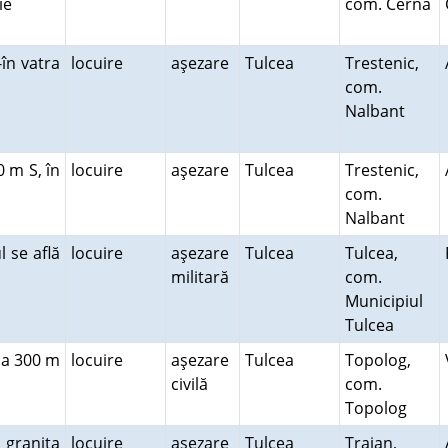
aie
com. Cerna
în vatra
locuire
aşezare
Tulcea
Trestenic,
com.
Nalbant
0 m S, în
locuire
aşezare
Tulcea
Trestenic,
com.
Nalbant
l se află
locuire
aşezare
Tulcea
Tulcea,
militară
com.
Municipiul
Tulcea
 la 300 m
locuire
aşezare
Tulcea
Topolog,
civilă
com.
Topolog
a graniţa
locuire
aşezare
Tulcea
Traian,