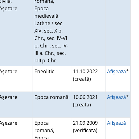
civilă,
romană,
Aşezare
Epoca
medievală,
Latène / sec.
XIV, sec. X p.
Chr., sec. IV-VI
p. Chr., sec. IV-
III a. Chr., sec.
I-III p. Chr.
Aşezare
Eneolitic
11.10.2022
Afişează
*
(creată)
Aşezare
Epoca romană
10.06.2021
Afişează
*
(creată)
Aşezare
Epoca
21.09.2009
Afişează
romană,
(verificată)
Epoca