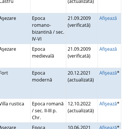
Castru
(actualizată)
Aşezare
Epoca
21.09.2009
Afişează
romano-
(verificată)
bizantină / sec.
IV-VI
Aşezare
Epoca
21.09.2009
Afişează
medievală
(verificată)
Fort
Epoca
20.12.2021
Afişează
*
modernă
(actualizată)
Villa rustica
Epoca romană
12.10.2022
Afişează
*
/ sec. II-III p.
(actualizată)
Chr.
Aşezare
Epoca
10.06.2021
Afişează
*