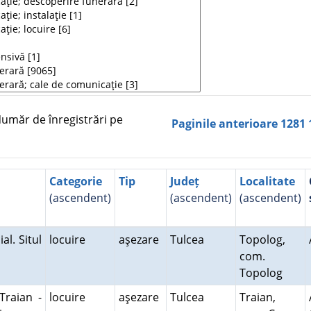
măr de înregistrări pe
Paginile anterioare
1281
Categorie
Tip
Județ
Localitate
(ascendent)
(ascendent)
(ascendent)
al. Situl
locuire
aşezare
Tulcea
Topolog,
com.
Topolog
Traian -
locuire
aşezare
Tulcea
Traian,