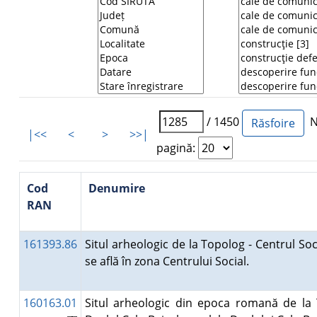
/ 1450
Nu
|<<
<
>
>>|
pagină:
Cod
Denumire
RAN
161393.86
Situl arheologic de la Topolog - Centrul Soci
se află în zona Centrului Social.
160163.01
Situl arheologic din epoca romană de la 