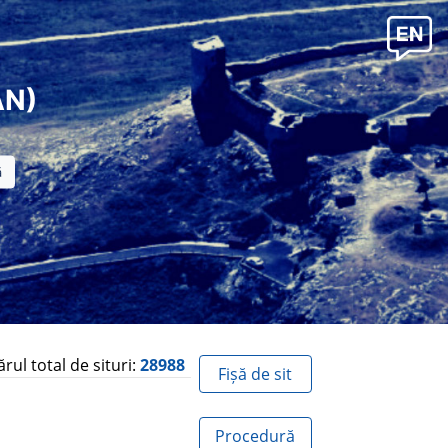
AN)
ul total de situri:
28988
Fișă de sit
Procedură