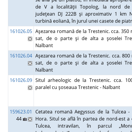
de V a localităţii Topolog, la nord de
judeţean DJ 222B şi aproximativ 1 km 
turbină eoliană, în jurul unei casete de pia
161026.05
Aşezarea romană de la Trestenic. cca. 350
sat, de o parte şi de alta a şoselei Tre
Nalbant
161026.04
Aşezarea romană de la Trestenic. cca. 800
sat, de o parte şi de alta a şoselei Tre
Nalbant
161026.09
Situl arheologic de la Trestenic. cca. 1
paralel cu şoseaua Trestenic - Nalbant
159623.01
Cetatea romană Aegyssus de la Tulcea - 
44
Hora. Situl se află în partea de nord-est a
Tulcea, intravilan, în parcul „Mon