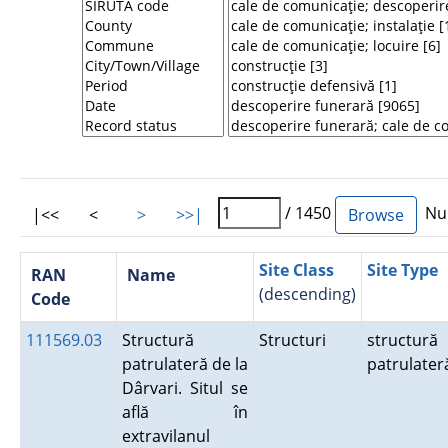
/ 1450
Num
|<<
<
>
>>|
Site Class
Site Type
RAN
Name
(descending)
Code
111569.03
Structură
Structuri
structură
patrulateră de la
patrulater
Dârvari. Situl se
află în
extravilanul