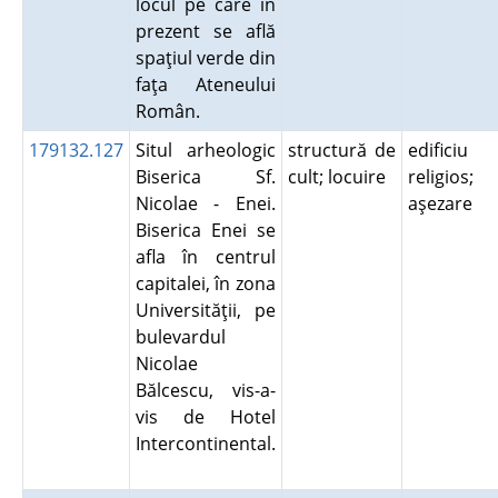
locul pe care în
prezent se află
spaţiul verde din
faţa Ateneului
Român.
179132.127
Situl arheologic
structură de
edificiu
Biserica Sf.
cult; locuire
religios;
Nicolae - Enei.
aşezare
Biserica Enei se
afla în centrul
capitalei, în zona
Universităţii, pe
bulevardul
Nicolae
Bălcescu, vis-a-
vis de Hotel
Intercontinental.