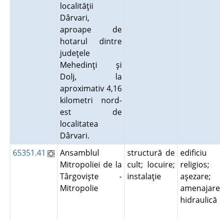
localităţii
Dârvari,
aproape de
hotarul dintre
judeţele
Mehedinţi şi
Dolj, la
aproximativ 4,16
kilometri nord-
est de
localitatea
Dârvari.
65351.41
Ansamblul
structură de
edificiu
Mitropoliei de la
cult; locuire;
religios;
Târgovişte -
instalaţie
aşezare;
Mitropolie
amenajare
hidraulic