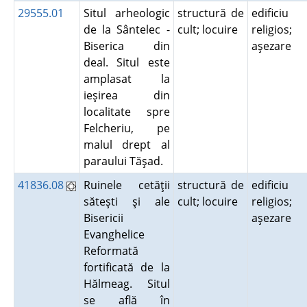
29555.01
Situl arheologic
structură de
edificiu
de la Sântelec -
cult; locuire
religios;
Biserica din
aşezare
deal. Situl este
amplasat la
ieşirea din
localitate spre
Felcheriu, pe
malul drept al
paraului Tăşad.
41836.08
Ruinele cetăţii
structură de
edificiu
săteşti şi ale
cult; locuire
religios;
Bisericii
aşezare
Evanghelice
Reformată
fortificată de la
Hălmeag. Situl
se află în