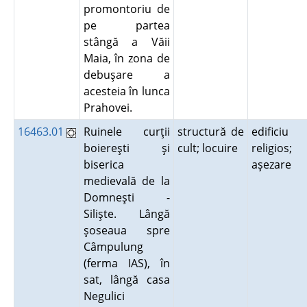
promontoriu de
pe partea
stângă a Văii
Maia, în zona de
debuşare a
acesteia în lunca
Prahovei.
16463.01
Ruinele curţii
structură de
edificiu
boiereşti şi
cult; locuire
religios;
biserica
aşezare
medievală de la
Domneşti -
Silişte. Lângă
şoseaua spre
Câmpulung
(ferma IAS), în
sat, lângă casa
Negulici