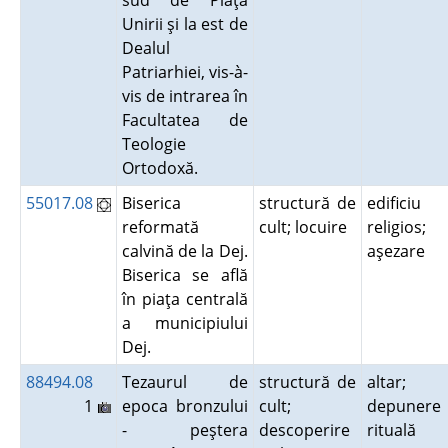
sud de Piaţa
Unirii şi la est de
Dealul
Patriarhiei, vis-à-
vis de intrarea în
Facultatea de
Teologie
Ortodoxă.
55017.08
Biserica
structură de
edificiu
reformată
cult; locuire
religios;
calvină de la Dej.
aşezare
Biserica se află
în piaţa centrală
a municipiului
Dej.
88494.08
Tezaurul de
structură de
altar;
1
epoca bronzului
cult;
depunere
- peştera
descoperire
rituală