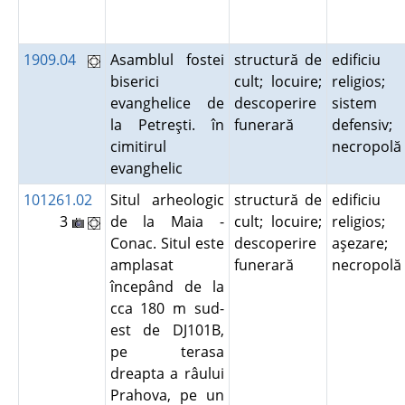
1909.04
Asamblul fostei
structură de
edificiu
biserici
cult; locuire;
religios;
evanghelice de
descoperire
sistem
la Petreşti. în
funerară
defensiv;
cimitirul
necropol
evanghelic
101261.02
Situl arheologic
structură de
edificiu
3
de la Maia -
cult; locuire;
religios;
Conac. Situl este
descoperire
aşezare;
amplasat
funerară
necropol
începând de la
cca 180 m sud-
est de DJ101B,
pe terasa
dreapta a râului
Prahova, pe un