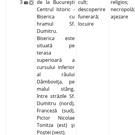
3
de la Bucureşti
cult;
religios;
Centrul Istoric -
descoperire
necropolă;
Biserica cu
funerară;
aşezare
hramul Sf.
locuire
Dumitru.
Biserica este
situată pe
terasa
superioară a
cursului inferior
al râului
Dâmboviţa, pe
malul stâng,
între străzile Sf.
Dumitru (nord),
Franceză (sud),
Pictor Nicolae
Tonitza (est) şi
Poştei (vest).