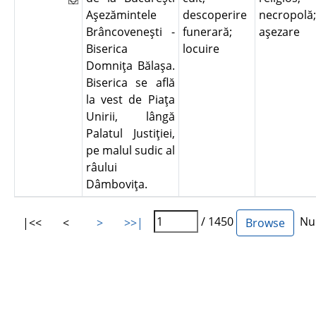
Aşezămintele
descoperire
necropolă;
Brâncoveneşti -
funerară;
aşezare
Biserica
locuire
Domniţa Bălaşa.
Biserica se află
la vest de Piaţa
Unirii, lângă
Palatul Justiţiei,
pe malul sudic al
râului
Dâmboviţa.
/ 1450
Num
|<<
<
>
>>|