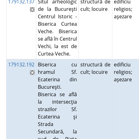
179132.137
Situl arheologic
structură de
edificiu
de la Bucureşti
cult; locuire
religios;
Centrul Istoric -
aşezare
Biserica Curtea
Veche. Biserica
se află în Centrul
Vechi, la est de
Curtea Veche.
179132.192
Biserica cu
structură de
edificiu
hramul Sf.
cult; locuire
religios;
Ecaterina din
aşezare
Bucureşti.
Biserica se află
la intersecţia
strazilor Sf.
Ecaterina şi
Strada
Secundară, la