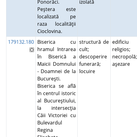
Ponorâci.
izolată
Peştera este
localizată pe
raza localităţii
Cioclovina.
179132.180
Biserica cu
structură de
edificiu
hramul Intrarea
cult;
religios;
în Biserică a
descoperire
necropolă;
Maicii Domnului
funerară;
aşezare
- Doamnei de la
locuire
Bucureşti.
Biserica se află
în centrul istoric
al Bucureştiului,
la intersecţia
Căii Victoriei cu
Bulevardul
Regina