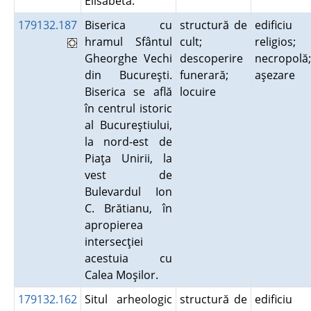
Elisabeta.
179132.187
Biserica cu
structură de
edificiu
hramul Sfântul
cult;
religios;
Gheorghe Vechi
descoperire
necropolă;
din Bucureşti.
funerară;
aşezare
Biserica se află
locuire
în centrul istoric
al Bucureştiului,
la nord-est de
Piaţa Unirii, la
vest de
Bulevardul Ion
C. Brătianu, în
apropierea
intersecţiei
acestuia cu
Calea Moşilor.
179132.162
Situl arheologic
structură de
edificiu