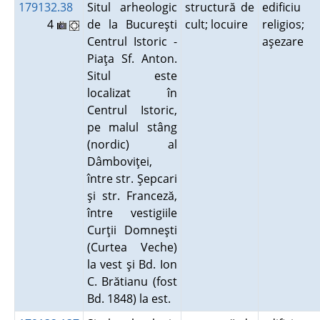
179132.38
Situl arheologic
structură de
edificiu
4
de la Bucureşti
cult; locuire
religios;
Centrul Istoric -
aşezare
Piaţa Sf. Anton.
Situl este
localizat în
Centrul Istoric,
pe malul stâng
(nordic) al
Dâmboviţei,
între str. Şepcari
şi str. Franceză,
între vestigiile
Curţii Domneşti
(Curtea Veche)
la vest şi Bd. Ion
C. Brătianu (fost
Bd. 1848) la est.