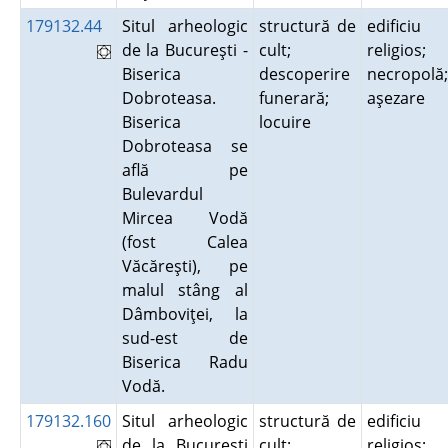
179132.44
Situl arheologic
structură de
edificiu
de la Bucureşti -
cult;
religios;
Biserica
descoperire
necropolă;
Dobroteasa.
funerară;
aşezare
Biserica
locuire
Dobroteasa se
află pe
Bulevardul
Mircea Vodă
(fost Calea
Văcăreşti), pe
malul stâng al
Dâmboviţei, la
sud-est de
Biserica Radu
Vodă.
179132.160
Situl arheologic
structură de
edificiu
de la Bucureşti
cult;
religios;