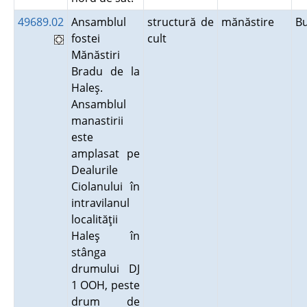
49689.02
Ansamblul
structură de
mănăstire
B
fostei
cult
Mănăstiri
Bradu de la
Haleş.
Ansamblul
manastirii
este
amplasat pe
Dealurile
Ciolanului în
intravilanul
localităţii
Haleş în
stânga
drumului DJ
1 OOH, peste
drum de