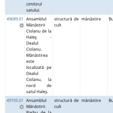
cimitirul
satului.
49689.01
Ansamblul
structură de
mănăstire
B
Mănăstirii
cult
Ciolanu de la
Haleş -
Dealul
Ciolanu.
Mănăstirea
este
localizată pe
Dealul
Ciolanu, la
nord de
satul Haleş.
49705.01
Ansamblul
structură de
mănăstire
B
Mănăstirii
cult
Barbu de la