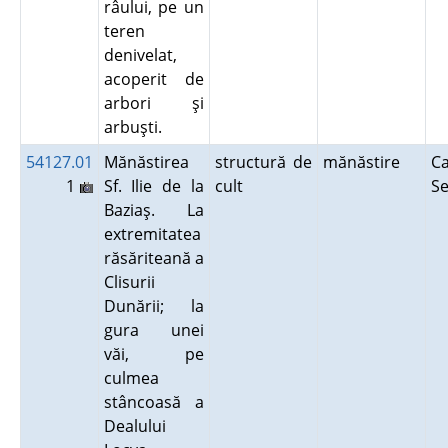
râului, pe un
teren
denivelat,
acoperit de
arbori şi
arbuşti.
54127.01
Mănăstirea
structură de
mănăstire
Ca
1
Sf. Ilie de la
cult
S
Baziaş. La
extremitatea
răsăriteană a
Clisurii
Dunării; la
gura unei
văi, pe
culmea
stâncoasă a
Dealului