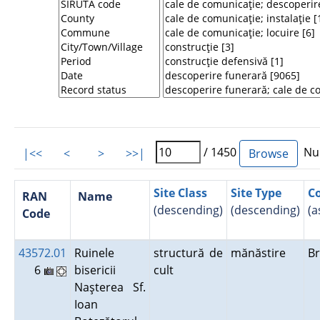
/ 1450
Num
|<<
<
>
>>|
Site Class
Site Type
C
RAN
Name
(descending)
(descending)
(a
Code
43572.01
Ruinele
structură de
mănăstire
Br
6
bisericii
cult
Naşterea Sf.
Ioan