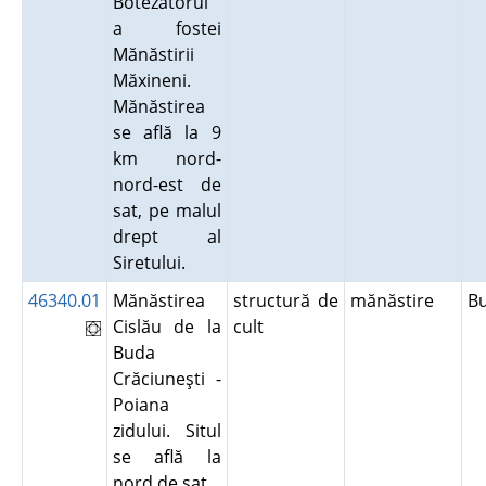
Botezătorul
a fostei
Mănăstirii
Măxineni.
Mănăstirea
se află la 9
km nord-
nord-est de
sat, pe malul
drept al
Siretului.
46340.01
Mănăstirea
structură de
mănăstire
B
Cislău de la
cult
Buda
Crăciuneşti -
Poiana
zidului. Situl
se află la
nord de sat.