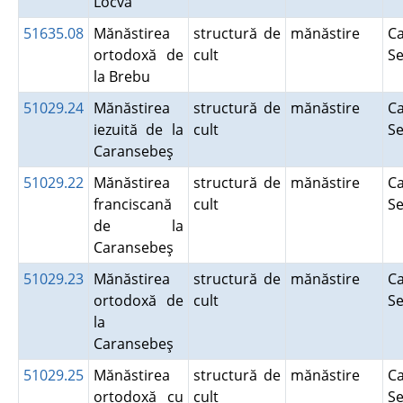
Locva
51635.08
Mănăstirea
structură de
mănăstire
Ca
ortodoxă de
cult
S
la Brebu
51029.24
Mănăstirea
structură de
mănăstire
Ca
iezuită de la
cult
S
Caransebeş
51029.22
Mănăstirea
structură de
mănăstire
Ca
franciscană
cult
S
de la
Caransebeş
51029.23
Mănăstirea
structură de
mănăstire
Ca
ortodoxă de
cult
S
la
Caransebeş
51029.25
Mănăstirea
structură de
mănăstire
Ca
ortodoxă cu
cult
S