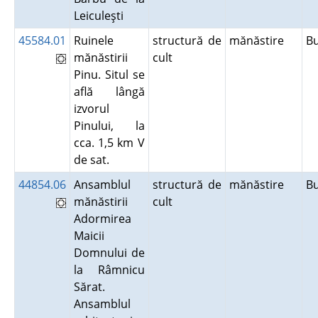
Leiculeşti
45584.01
Ruinele
structură de
mănăstire
B
mănăstirii
cult
Pinu. Situl se
află lângă
izvorul
Pinului, la
cca. 1,5 km V
de sat.
44854.06
Ansamblul
structură de
mănăstire
B
mănăstirii
cult
Adormirea
Maicii
Domnului de
la Râmnicu
Sărat.
Ansamblul