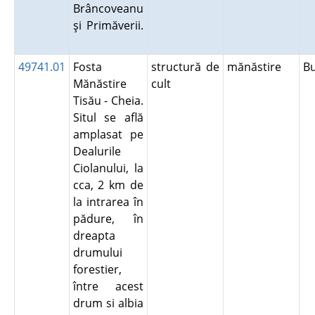
Brâncoveanu
şi Primăverii.
49741.01
Fosta
structură de
mănăstire
B
Mănăstire
cult
Tisău - Cheia.
Situl se află
amplasat pe
Dealurile
Ciolanului, la
cca, 2 km de
la intrarea în
pădure, în
dreapta
drumului
forestier,
între acest
drum si albia