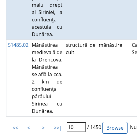
malul drept
al Siriniei, la
confluenţa
acestuia cu
Dunărea.
51485.02
Mănăstirea
structură de
mănăstire
Ca
medievală de
cult
S
la Drencova.
Mănăstirea
se află la cca.
2 km de
confluenţa
pârâului
Sirinea cu
Dunărea.
/ 1450
Num
|<<
<
>
>>|