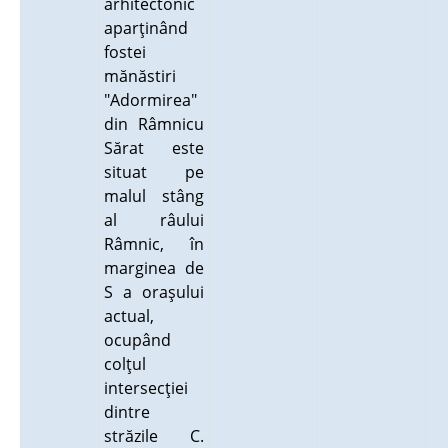
arhitectonic
aparţinând
fostei
mănăstiri
"Adormirea"
din Râmnicu
Sărat este
situat pe
malul stâng
al râului
Râmnic, în
marginea de
S a oraşului
actual,
ocupând
colţul
intersecţiei
dintre
străzile C.