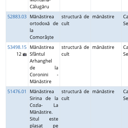
Călugăru
52883.03
Mănăstirea
structură de
mănăstire
Ca
ortodoxă de
cult
S
la
Comorâşte
53498.15
Mănăstirea
structură de
mănăstire
Ca
12
Sfântul
cult
S
Arhanghel
de la
Coronini -
Mănăstire
51476.01
Mănăstirea
structură de
mănăstire
Ca
Sirina de la
cult
S
Cozla- La
Mănăstire.
Situl este
plasat pe