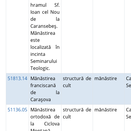
hramul Sf.
Ioan cel Nou
de la
Caransebeş.
Mănăstirea
este
localizată în
incinta
Seminarului
Teologic.
51813.14
Mănăstirea
structură de
mănăstire
Ca
franciscană
cult
S
de la
Caraşova
51136.05
Mănăstirea
structură de
mănăstire
Ca
ortodoxă de
cult
S
la Ciclova
Montană-