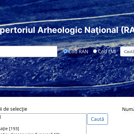
pertoriul Arheologic Naţional (R
Cod RAN
Cod LMI
i de selecţie
Număr