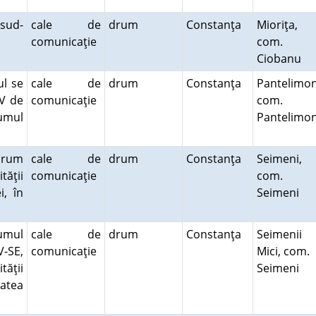
 sud-
cale de
drum
Constanţa
Mioriţa,
comunicaţie
com.
Ciobanu
ul se
cale de
drum
Constanţa
Pantelimon
SV de
comunicaţie
com.
umul
Pantelimo
 drum
cale de
drum
Constanţa
Seimeni,
tăţii
comunicaţie
com.
i, în
Seimeni
umul
cale de
drum
Constanţa
Seimenii
-SE,
comunicaţie
Mici, com.
ăţii
Seimeni
tatea