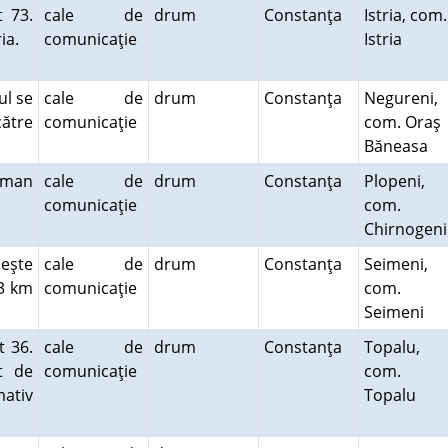
t 73.
cale de
drum
Constanţa
Istria, com.
ria.
comunicaţie
Istria
ul se
cale de
drum
Constanţa
Negureni,
către
comunicaţie
com. Oraş
Băneasa
oman
cale de
drum
Constanţa
Plopeni,
comunicaţie
com.
Chirnogen
neşte
cale de
drum
Constanţa
Seimeni,
,3 km
comunicaţie
com.
Seimeni
t 36.
cale de
drum
Constanţa
Topalu,
t de
comunicaţie
com.
mativ
Topalu