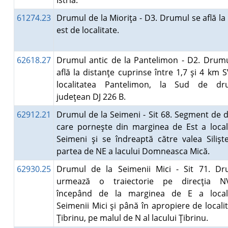
Istria.
61274.23
Drumul de la Mioriţa - D3. Drumul se află la
est de localitate.
62618.27
Drumul antic de la Pantelimon - D2. Drum
află la distanţe cuprinse între 1,7 şi 4 km 
localitatea Pantelimon, la Sud de dr
judeţean DJ 226 B.
62912.21
Drumul de la Seimeni - Sit 68. Segment de
care porneşte din marginea de Est a locali
Seimeni şi se îndreaptă către valea Silişte
partea de NE a lacului Domneasca Mică.
62930.25
Drumul de la Seimenii Mici - Sit 71. Dr
urmează o traiectorie pe direcţia NV
începând de la marginea de E a localit
Seimenii Mici şi până în apropiere de locali
Ţibrinu, pe malul de N al lacului Ţibrinu.