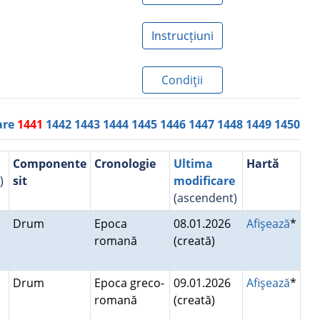
Instrucțiuni
Condiţii
are
1441
1442
1443
1444
1445
1446
1447
1448
1449
1450
Componente
Cronologie
Ultima
Hartă
)
sit
modificare
(ascendent)
Drum
Epoca
08.01.2026
Afişează
*
romană
(creată)
Drum
Epoca greco-
09.01.2026
Afişează
*
romană
(creată)