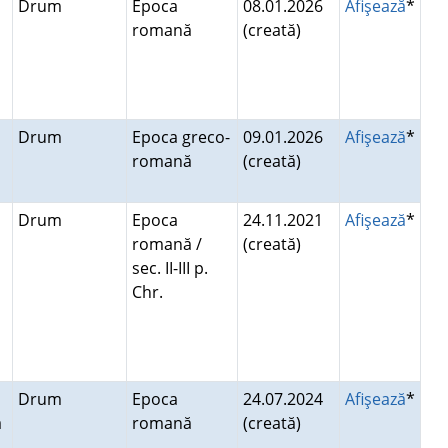
Drum
Epoca
08.01.2026
Afişează
*
romană
(creată)
Drum
Epoca greco-
09.01.2026
Afişează
*
romană
(creată)
Drum
Epoca
24.11.2021
Afişează
*
romană /
(creată)
sec. II-III p.
a
Chr.
Drum
Epoca
24.07.2024
Afişează
*
a
romană
(creată)