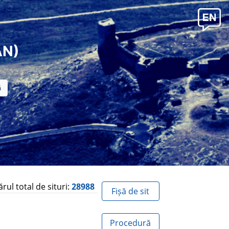
AN)
ul total de situri:
28988
Fișă de sit
Procedură