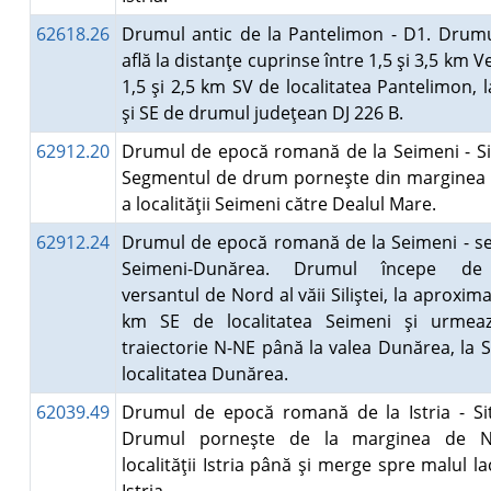
62618.26
Drumul antic de la Pantelimon - D1. Drum
află la distanţe cuprinse între 1,5 şi 3,5 km Ve
1,5 şi 2,5 km SV de localitatea Pantelimon, 
şi SE de drumul judeţean DJ 226 B.
62912.20
Drumul de epocă romană de la Seimeni - Si
Segmentul de drum porneşte din marginea 
a localităţii Seimeni către Dealul Mare.
62912.24
Drumul de epocă romană de la Seimeni - s
Seimeni-Dunărea. Drumul începe d
versantul de Nord al văii Siliştei, la aproxima
km SE de localitatea Seimeni şi urmea
traiectorie N-NE până la valea Dunărea, la 
localitatea Dunărea.
62039.49
Drumul de epocă romană de la Istria - Si
Drumul porneşte de la marginea de 
localităţii Istria până şi merge spre malul la