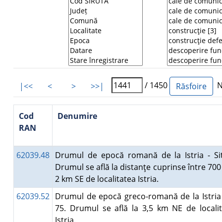
/ 1450
Nu
|<<
<
>
>>|
Cod
Denumire
RAN
62039.48
Drumul de epocă romană de la Istria - Si
Drumul se află la distanţe cuprinse între 700
2 km SE de localitatea Istria.
62039.52
Drumul de epocă greco-romană de la Istria 
75. Drumul se află la 3,5 km NE de locali
Istria.