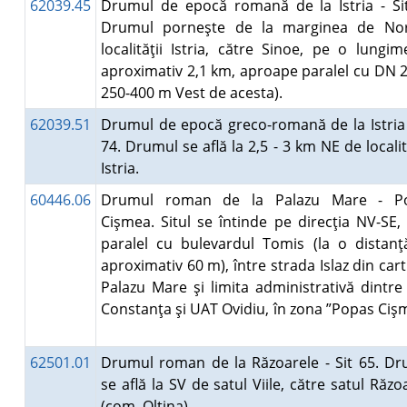
62039.45
Drumul de epocă romană de la Istria - Si
Drumul porneşte de la marginea de No
localităţii Istria, către Sinoe, pe o lungi
aproximativ 2,1 km, aproape paralel cu DN 2
250-400 m Vest de acesta).
62039.51
Drumul de epocă greco-romană de la Istria 
74. Drumul se află la 2,5 - 3 km NE de locali
Istria.
60446.06
Drumul roman de la Palazu Mare - P
Cişmea. Situl se întinde pe direcţia NV-SE, 
paralel cu bulevardul Tomis (la o distan
aproximativ 60 m), între strada Islaz din cart
Palazu Mare şi limita administrativă dintr
Constanţa şi UAT Ovidiu, în zona ”Popas Ciş
62501.01
Drumul roman de la Răzoarele - Sit 65. D
se află la SV de satul Viile, către satul Răzo
(com. Oltina).