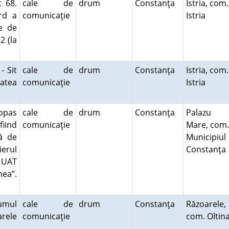
t 68.
cale de
drum
Constanţa
Istria, com.
rd a
comunicaţie
Istria
me de
2 (la
- Sit
cale de
drum
Constanţa
Istria, com.
tatea
comunicaţie
Istria
opas
cale de
drum
Constanţa
Palazu
fiind
comunicaţie
Mare, com.
ţă de
Municipiul
ierul
Constanţ
e UAT
mea”.
rumul
cale de
drum
Constanţa
Răzoarele,
arele
comunicaţie
com. Oltin