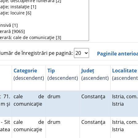
măr de înregistrări pe pagină:
Paginile anterio
Categorie
Tip
Județ
Localitate
(descendent)
(descendent)
(ascendent)
(ascendent
t 71.
cale de
drum
Constanţa
Istria, com.
 m şi
comunicaţie
Istria
- Sit
cale de
drum
Constanţa
Istria, com.
tatea
comunicaţie
Istria