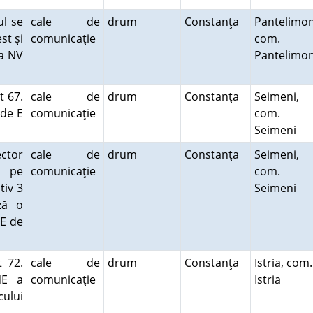
ul se
cale de
drum
Constanţa
Pantelimon
st şi
comunicaţie
com.
la NV
Pantelimo
t 67.
cale de
drum
Constanţa
Seimeni,
de E
comunicaţie
com.
Seimeni
ector
cale de
drum
Constanţa
Seimeni,
e pe
comunicaţie
com.
tiv 3
Seimeni
ză o
SE de
t 72.
cale de
drum
Constanţa
Istria, com.
NE a
comunicaţie
Istria
cului