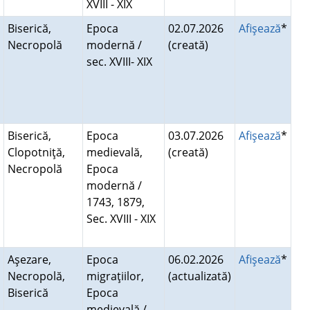
XVIII - XIX
Biserică,
Epoca
02.07.2026
Afişează
*
Necropolă
modernă /
(creată)
sec. XVIII- XIX
Biserică,
Epoca
03.07.2026
Afişează
*
Clopotniţă,
medievală,
(creată)
Necropolă
Epoca
modernă /
1743, 1879,
Sec. XVIII - XIX
Aşezare,
Epoca
06.02.2026
Afişează
*
Necropolă,
migraţiilor,
(actualizată)
Biserică
Epoca
medievală /