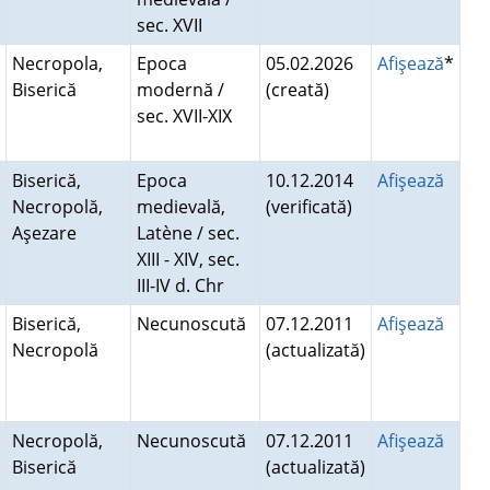
sec. XVII
Necropola,
Epoca
05.02.2026
Afişează
*
Biserică
modernă /
(creată)
sec. XVII-XIX
Biserică,
Epoca
10.12.2014
Afişează
Necropolă,
medievală,
(verificată)
Aşezare
Latène / sec.
XIII - XIV, sec.
III-IV d. Chr
Biserică,
Necunoscută
07.12.2011
Afişează
Necropolă
(actualizată)
Necropolă,
Necunoscută
07.12.2011
Afişează
Biserică
(actualizată)