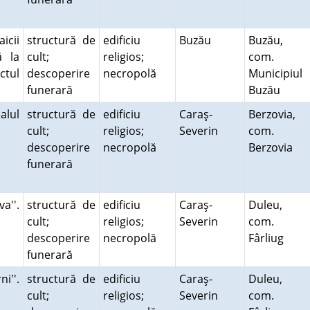
cii
structură de
edificiu
Buzău
Buzău,
ă la
cult;
religios;
com.
ctul
descoperire
necropolă
Municipiul
funerară
Buzău
alul
structură de
edificiu
Caraş-
Berzovia,
cult;
religios;
Severin
com.
descoperire
necropolă
Berzovia
funerară
a''.
structură de
edificiu
Caraş-
Duleu,
cult;
religios;
Severin
com.
descoperire
necropolă
Fârliug
funerară
i''.
structură de
edificiu
Caraş-
Duleu,
cult;
religios;
Severin
com.