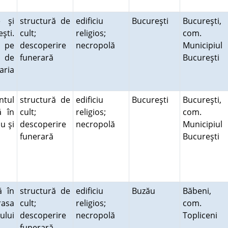
e şi
structură de
edificiu
Bucureşti
Bucureşti,
şti.
cult;
religios;
com.
ă pe
descoperire
necropolă
Municipiul
t de
funerară
Bucureşti
aria
tul
structură de
edificiu
Bucureşti
Bucureşti,
ă în
cult;
religios;
com.
u şi
descoperire
necropolă
Municipiul
funerară
Bucureşti
ă în
structură de
edificiu
Buzău
Băbeni,
rasa
cult;
religios;
com.
ului
descoperire
necropolă
Topliceni
funerară