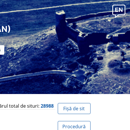
AN)
ul total de situri:
28988
Fișă de sit
Procedură