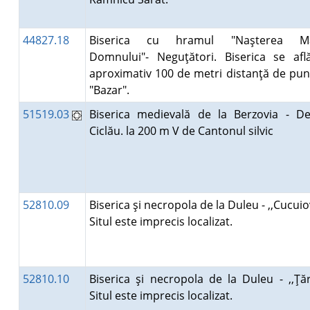
44827.18
Biserica cu hramul "Naşterea Mai
Domnului"- Neguţători. Biserica se afl
aproximativ 100 de metri distanţă de pun
"Bazar".
51519.03
Biserica medievală de la Berzovia - De
Ciclău. la 200 m V de Cantonul silvic
52810.09
Biserica şi necropola de la Duleu - ,,Cucuiov
Situl este imprecis localizat.
52810.10
Biserica şi necropola de la Duleu - ,,Ţărn
Situl este imprecis localizat.