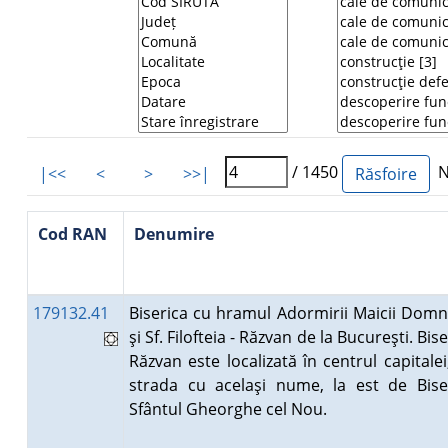
/ 1450
Nu
|<<
<
>
>>|
Cod RAN
Denumire
179132.41
Biserica cu hramul Adormirii Maicii Domn
şi Sf. Filofteia - Răzvan de la Bucureşti. Bis
Răzvan este localizată în centrul capitalei
strada cu acelaşi nume, la est de Bise
Sfântul Gheorghe cel Nou.