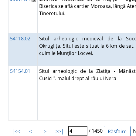
Biserica se află cartier Moroasa, lângă Ate
Tineretului.
54118.02
Situl arheologic medieval de la Soc
Okrugliţa. Situl este situat la 6 km de sat,
culmile Munţilor Locvei.
54154.01
Situl arheologic de la Zlatiţa - Mănăst
Cusici''. malul drept al râului Nera
/ 1450
Nu
|<<
<
>
>>|