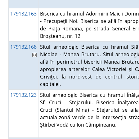
179132.163
Biserica cu hramul Adormirii Maicii Domn
- Precupeţii Noi. Biserica se află în aprop
de Piaţa Romană, pe strada General Er
Broşteanu, nr. 12.
179132.168
Situl arheologic Biserica cu hramul Sfâ
Nicolae - Manea Brutaru. Situl arheologi
află în perimetrul bisericii Manea Brutaru
apropierea arterelor Calea Victoriei şi C
Griviţei, la nord-vest de centrul istori
capitalei.
179132.123
Situl arheologic Biserica cu hramul Înălţ
Sf. Cruci - Stejarului. Biserica Înălţarea
Cruci (Sfântul Mina) - Stejarului se afl
actuala zonă verde de la intersecţia străz
Ştirbei Vodă cu Ion Câmpineanu.