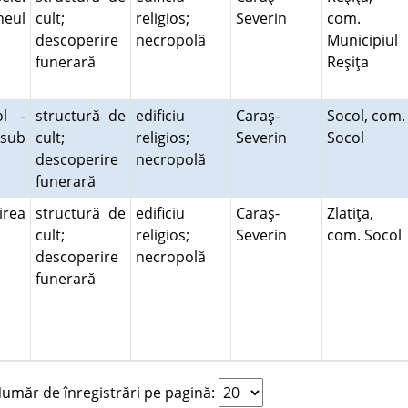
neul
cult;
religios;
Severin
com.
descoperire
necropolă
Municipiul
funerară
Reşiţa
ol -
structură de
edificiu
Caraş-
Socol, com.
 sub
cult;
religios;
Severin
Socol
descoperire
necropolă
funerară
irea
structură de
edificiu
Caraş-
Zlatiţa,
cult;
religios;
Severin
com. Socol
descoperire
necropolă
funerară
măr de înregistrări pe pagină: