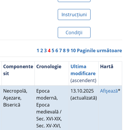
Instrucțiuni
Condiţii
1
2
3
4
5
6
7
8
9
10
Paginile următoare
Componente
Cronologie
Ultima
Hartă
sit
modificare
(ascendent)
Necropolă,
Epoca
13.10.2025
Afişează
*
Aşezare,
modernă,
(actualizată)
Biserică
Epoca
medievală /
Sec. XVI-XIX,
Sec. XV-XVI,