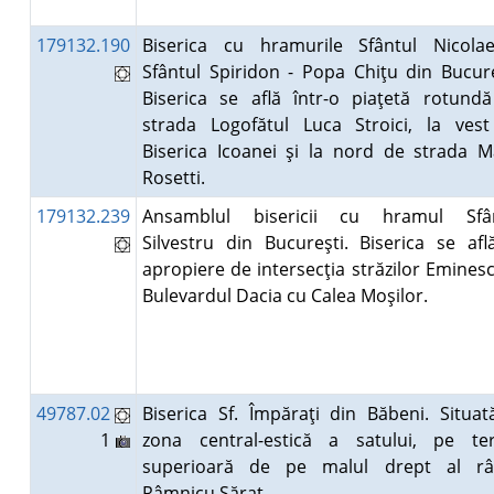
179132.190
Biserica cu hramurile Sfântul Nicola
Sfântul Spiridon - Popa Chiţu din Bucure
Biserica se află într-o piaţetă rotund
strada Logofătul Luca Stroici, la ves
Biserica Icoanei şi la nord de strada M
Rosetti.
179132.239
Ansamblul bisericii cu hramul Sfân
Silvestru din Bucureşti. Biserica se afl
apropiere de intersecţia străzilor Eminesc
Bulevardul Dacia cu Calea Moşilor.
49787.02
Biserica Sf. Împăraţi din Băbeni. Situat
1
zona central-estică a satului, pe te
superioară de pe malul drept al râ
Râmnicu Sărat.