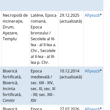
Necropolă de
Latène, Epoca
29.12.2025
Afişează
*
incineraţie,
romană,
(actualizată)
Drum,
Epoca
Aşezare,
bronzului /
Templu
Secolele al III-
lea - al II-lea a.
Chr., Secolele
al II-lea - al III-
lea p. Chr.
Biserică
Epoca
10.12.2014
Afişează
*
fortificată,
medievală /
(actualizată)
Biserică,
sec. XIII - XIV,
Incinta
sec. XI, sec. XI
fortificată,
- XII; sec. XIII -
Cimitir
XIV
Biserică,
Epoca
27.07.2026
Afişează
*