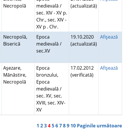
Necropolă
medievală /
(actualizată)
sec. XIV - XV p.
Chr., sec. XIV -
XV p . Chr.
Necropolă,
Epoca
19.10.2020
Afişează
Biserică
medievală /
(actualizată)
sec.XV
Aşezare,
Epoca
17.02.2012
Afişează
Mănăstire,
bronzului,
(verificată)
Necropolă
Epoca
medievală /
sec. XV, sec.
XVIII, sec. XIV-
XV
1
2
3
4
5
6
7
8
9
10
Paginile următoare