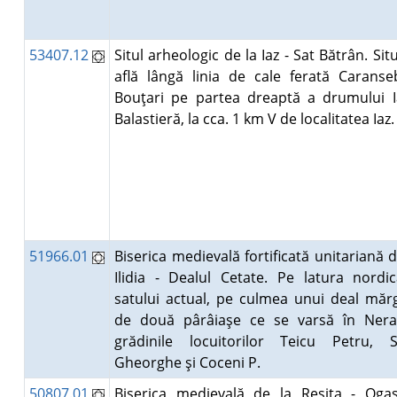
53407.12
Situl arheologic de la Iaz - Sat Bătrân. Situ
află lângă linia de cale ferată Caranse
Bouţari pe partea dreaptă a drumului I
Balastieră, la cca. 1 km V de localitatea Iaz
51966.01
Biserica medievală fortificată unitariană d
Ilidia - Dealul Cetate. Pe latura nordi
satului actual, pe culmea unui deal mărg
de două pârâiaşe ce se varsă în Nera
grădinile locuitorilor Teicu Petru, 
Gheorghe şi Coceni P.
50807.01
Biserica medievală de la Reşiţa - Ogaş