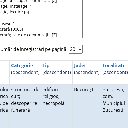
măr de înregistrări pe pagină:
Categorie
Tip
Județ
Localitate
(descendent)
(descendent)
(ascendent)
(ascendent)
ului
structură de
edificiu
Bucureşti
Bucureşti,
erica
cult;
religios;
com.
, pe
descoperire
necropolă
Municipiul
rica
funerară
Bucureşti