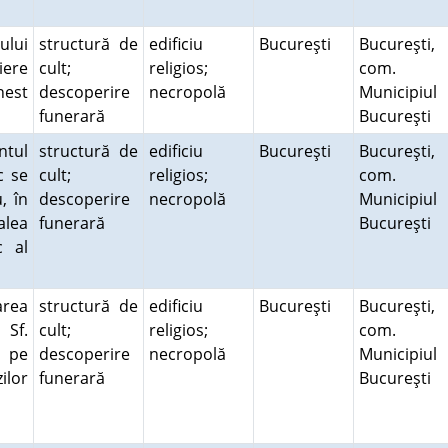
ului
structură de
edificiu
Bucureşti
Bucureşti,
iere
cult;
religios;
com.
nest
descoperire
necropolă
Municipiul
funerară
Bucureşti
ntul
structură de
edificiu
Bucureşti
Bucureşti,
c se
cult;
religios;
com.
, în
descoperire
necropolă
Municipiul
alea
funerară
Bucureşti
c al
area
structură de
edificiu
Bucureşti
Bucureşti,
 Sf.
cult;
religios;
com.
a pe
descoperire
necropolă
Municipiul
ilor
funerară
Bucureşti