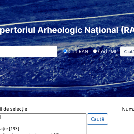
pertoriul Arheologic Naţional (R
Cod RAN
Cod LMI
i de selecţie
Număr