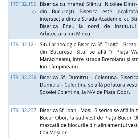
179132.156
Biserica cu hramul Sfântul Nicolae Dintr-
din Bucureşti. Biserica este localizat
intersecţia dintre Strada Academiei cu St
Biserica Enei, la nord de Institutu
Arhitectură Ion Mincu.
179132.121
Situl arheologic Biserica Sf. Troiţă - Brezo
din Bucureşti. Situl se află în Piaţa Wa
Mărăcineanu, între strada Brezoianu şi st
Ion Câmpineanu.
179132.236
Biserica Sf. Dumitru - Colentina. Biserica
Dumitru – Colentina se află pe latura vesti
Şoselei Colentina, la N-V de Piaţa Obor.
179132.237
Biserica Sf. Ioan - Moşi. Biserica se află în
Bucur Obor, la sud-vest de Piaţa Bucur O
mascată de blocurile din aliniamentul vesti
Căii Moşilor.