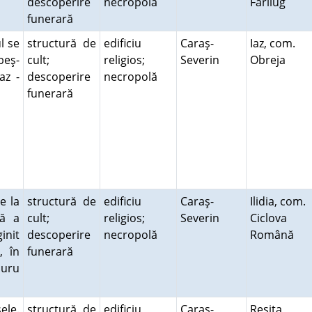
descoperire
necropolă
Fârliug
funerară
l se
structură de
edificiu
Caraş-
Iaz, com.
beş-
cult;
religios;
Severin
Obreja
az -
descoperire
necropolă
.
funerară
e la
structură de
edificiu
Caraş-
Ilidia, com.
că a
cult;
religios;
Severin
Ciclova
init
descoperire
necropolă
Română
, în
funerară
Suru
ele.
structură de
edificiu
Caraş-
Reşiţa,