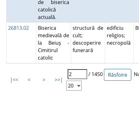
de biserica
catolică
actuală.
26813.02
Biserica
structură de
edificiu
B
medievală de
cult;
religios;
la Beiuş -
descoperire
necropolă
Cimitirul
funerară
catolic
/ 1450
Num
|<<
<
>
>>|