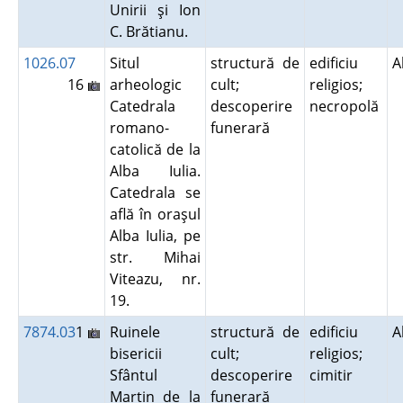
Unirii şi Ion
C. Brătianu.
1026.07
Situl
structură de
edificiu
A
16
arheologic
cult;
religios;
Catedrala
descoperire
necropolă
romano-
funerară
catolică de la
Alba Iulia.
Catedrala se
află în oraşul
Alba Iulia, pe
str. Mihai
Viteazu, nr.
19.
7874.03
1
Ruinele
structură de
edificiu
A
bisericii
cult;
religios;
Sfântul
descoperire
cimitir
Martin de la
funerară