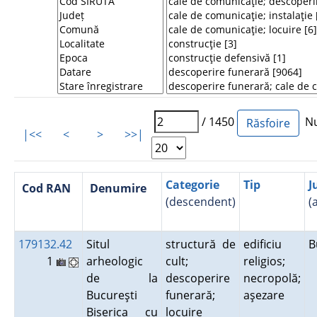
/ 1450
Num
|<<
<
>
>>|
Categorie
Tip
J
Cod RAN
Denumire
(descendent)
(
179132.42
Situl
structură de
edificiu
B
1
arheologic
cult;
religios;
de la
descoperire
necropolă;
Bucureşti
funerară;
aşezare
Biserica cu
locuire