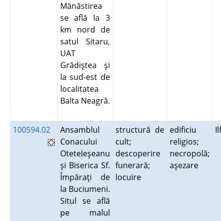
Mănăstirea
se află la 3
km nord de
satul Sitaru,
UAT
Grădiştea şi
la sud-est de
localitatea
Balta Neagră.
100594.02
Ansamblul
structură de
edificiu
I
Conacului
cult;
religios;
Oteteleşeanu
descoperire
necropolă;
şi Biserica Sf.
funerară;
aşezare
Împăraţi de
locuire
la Buciumeni.
Situl se află
pe malul