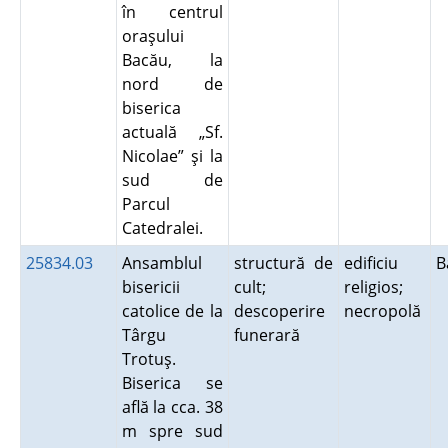
în centrul
oraşului
Bacău, la
nord de
biserica
actuală „Sf.
Nicolae” şi la
sud de
Parcul
Catedralei.
25834.03
Ansamblul
structură de
edificiu
B
bisericii
cult;
religios;
catolice de la
descoperire
necropolă
Târgu
funerară
Trotuş.
Biserica se
află la cca. 38
m spre sud