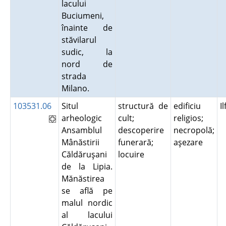
lacului
Buciumeni,
înainte de
stăvilarul
sudic, la
nord de
strada
Milano.
103531.06
Situl
structură de
edificiu
I
arheologic
cult;
religios;
Ansamblul
descoperire
necropolă;
Mânăstirii
funerară;
aşezare
Căldăruşani
locuire
de la Lipia.
Mănăstirea
se află pe
malul nordic
al lacului