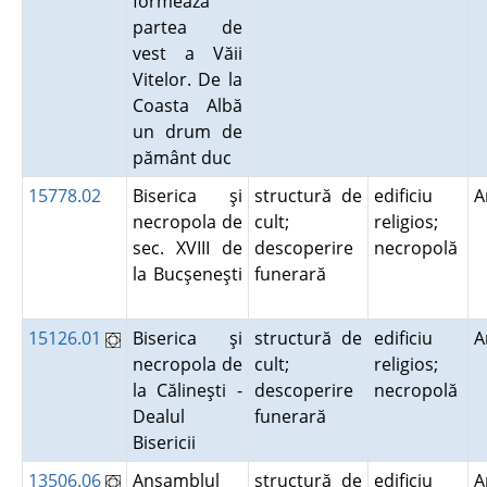
formează
partea de
vest a Văii
Vitelor. De la
Coasta Albă
un drum de
pământ duc
15778.02
Biserica şi
structură de
edificiu
A
necropola de
cult;
religios;
sec. XVIII de
descoperire
necropolă
la Bucşeneşti
funerară
15126.01
Biserica şi
structură de
edificiu
A
necropola de
cult;
religios;
la Călineşti -
descoperire
necropolă
Dealul
funerară
Bisericii
13506.06
Ansamblul
structură de
edificiu
A