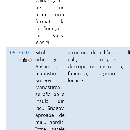
Căldăruşani,
pe un
promontoriu
format la
confluenţa
cu Valea
Vlăsiei.
105179.03
Situl
structură de
edificiu
I
2
arheologic
cult;
religios;
Ansamblul
descoperire
necropolă;
mânăstirii
funerară;
aşezare
Snagov.
locuire
Mănăstirea
se află pe o
insulă din
lacul Snagov,
aproape de
malul nordic,
între satele