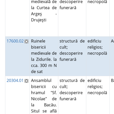
medievală de
descoperire
necropolă
la Curtea de
funerară
Argeş -
Drujeşti
17600.02
Ruinele
structură de
edificiu
A
bisericii
cult;
religios;
medievale de
descoperire
necropolă
la Zidurile. la
funerară
cca. 300 m N
de sat
20304.01
Ansamblul
structură de
edificiu
B
bisericii cu
cult;
religios;
hramul "Sf.
descoperire
necropolă
Nicolae" de
funerară
la Bacău.
Situl se află