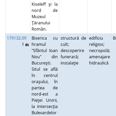
Kiseleff şi la
nord de
Muzeul
Ţăranului
Român.
179132.09
Biserica cu
structură de
edificiu
B
1
hramul
cult;
religios;
"Sfântul Ioan
descoperire
necropolă;
Nou" din
funerară;
amenajare
Bucureşti.
instalaţie
hidraulică
Situl se află
în centrul
oraşului, în
partea de
nord-est a
Pieţei Unirii,
la intersecţia
Bulevardelor