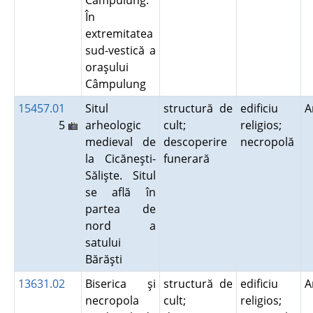
Câmpulung.
În
extremitatea
sud-vestică a
oraşului
Câmpulung
15457.01
Situl
structură de
edificiu
A
5
arheologic
cult;
religios;
medieval de
descoperire
necropolă
la Cicăneşti-
funerară
Sălişte. Situl
se află în
partea de
nord a
satului
Bărăşti
13631.02
Biserica şi
structură de
edificiu
A
necropola
cult;
religios;