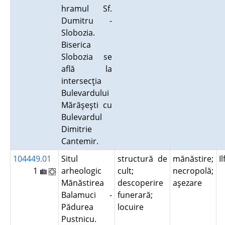
hramul Sf.
Dumitru -
Slobozia.
Biserica
Slobozia se
află la
intersecţia
Bulevardului
Mărăşeşti cu
Bulevardul
Dimitrie
Cantemir.
104449.01
Situl
structură de
mănăstire;
I
1
arheologic
cult;
necropolă;
Mănăstirea
descoperire
aşezare
Balamuci -
funerară;
Pădurea
locuire
Pustnicu.