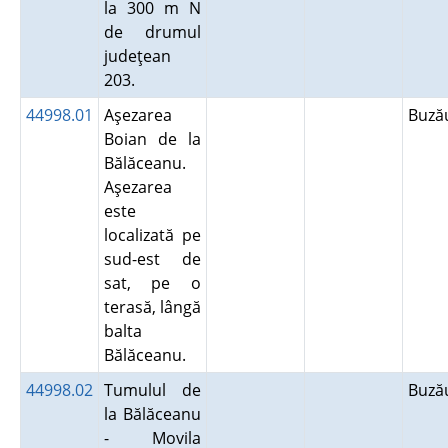
la 300 m N
de drumul
judeţean
203.
44998.01
Aşezarea
Buz
Boian de la
Bălăceanu.
Aşezarea
este
localizată pe
sud-est de
sat, pe o
terasă, lângă
balta
Bălăceanu.
44998.02
Tumulul de
Buz
la Bălăceanu
- Movila