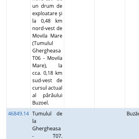
un drum de
exploatare şi
la 0,48 km
nord-vest de
Movila Mare
(Tumulul
Ghergheasa
T06 - Movila
Mare), la
cca. 0,18 km
sud-vest de
cursul actual
al pârâului
Buzoel.
46849.14
Tumulul de
Buz
la
Ghergheasa
- T07.