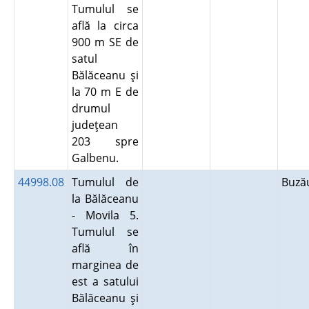
Tumulul se
află la circa
900 m SE de
satul
Bălăceanu şi
la 70 m E de
drumul
judeţean
203 spre
Galbenu.
44998.08
Tumulul de
Buz
la Bălăceanu
- Movila 5.
Tumulul se
află în
marginea de
est a satului
Bălăceanu şi