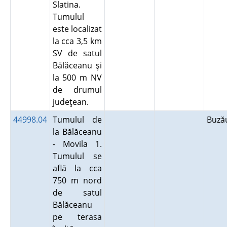
Slatina.
Tumulul
este localizat
la cca 3,5 km
SV de satul
Bălăceanu şi
la 500 m NV
de drumul
judeţean.
44998.04
Tumulul de
Buz
la Bălăceanu
- Movila 1.
Tumulul se
află la cca
750 m nord
de satul
Bălăceanu
pe terasa