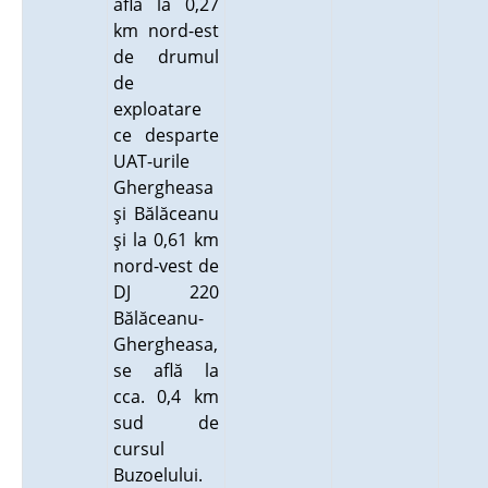
află la 0,27
km nord-est
de drumul
de
exploatare
ce desparte
UAT-urile
Ghergheasa
şi Bălăceanu
şi la 0,61 km
nord-vest de
DJ 220
Bălăceanu-
Ghergheasa,
se află la
cca. 0,4 km
sud de
cursul
Buzoelului.