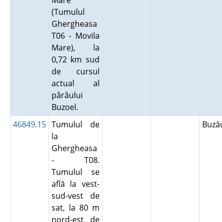
Mare
(Tumulul
Ghergheasa
T06 - Movila
Mare), la
0,72 km sud
de cursul
actual al
pârâului
Buzoel.
46849.15
Tumulul de
Buz
la
Ghergheasa
- T08.
Tumulul se
află la vest-
sud-vest de
sat, la 80 m
nord-est de