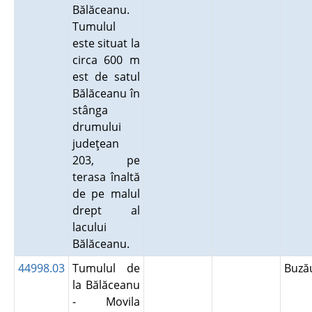
Bălăceanu.
Tumulul
este situat la
circa 600 m
est de satul
Bălăceanu în
stânga
drumului
judeţean
203, pe
terasa înaltă
de pe malul
drept al
lacului
Bălăceanu.
44998.03
Tumulul de
Buz
la Bălăceanu
- Movila