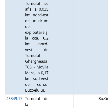
Tumulul se
află la 0,035
km nord-est
de un drum
de
exploatare şi
la cca. 0,2
km nord-
vest de
Tumulul
Ghergheasa
T06 - Movila
Mare, la 0,17
km sud-vest
de cursul
Buzoelului.
46849.17
Tumulul de
Buz
la