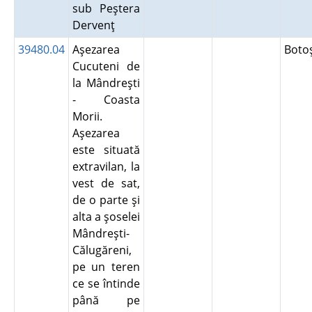
sub Peştera
Dervenţ
39480.04
Aşezarea
Boto
Cucuteni de
la Mândreşti
- Coasta
Morii.
Aşezarea
este situată
extravilan, la
vest de sat,
de o parte şi
alta a şoselei
Mândreşti-
Călugăreni,
pe un teren
ce se întinde
până pe