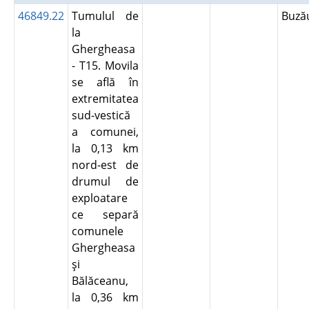
46849.22
Tumulul de
Buz
la
Ghergheasa
- T15. Movila
se află în
extremitatea
sud-vestică
a comunei,
la 0,13 km
nord-est de
drumul de
exploatare
ce separă
comunele
Ghergheasa
şi
Bălăceanu,
la 0,36 km