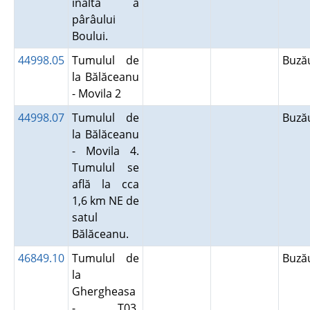
înaltă a
pârâului
Boului.
44998.05
Tumulul de
Buz
la Bălăceanu
- Movila 2
44998.07
Tumulul de
Buz
la Bălăceanu
- Movila 4.
Tumulul se
află la cca
1,6 km NE de
satul
Bălăceanu.
46849.10
Tumulul de
Buz
la
Ghergheasa
- T03.