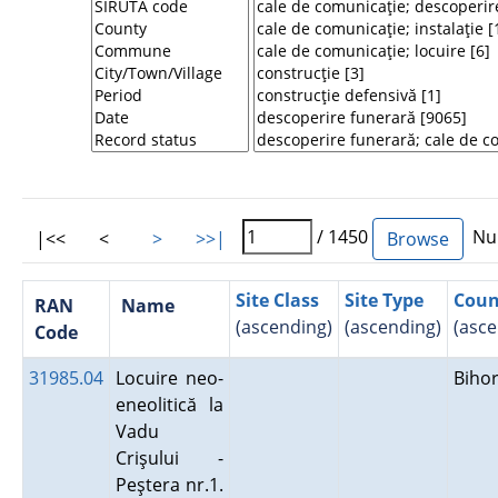
/ 1450
Num
|<<
<
>
>>|
Site Class
Site Type
Coun
RAN
Name
(ascending)
(ascending)
(asce
Code
31985.04
Locuire neo-
Biho
eneolitică la
Vadu
Crişului -
Peştera nr.1.