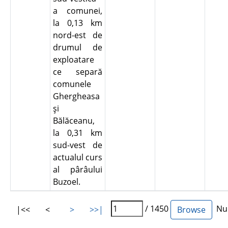
a comunei,
la 0,13 km
nord-est de
drumul de
exploatare
ce separă
comunele
Ghergheasa
şi
Bălăceanu,
la 0,31 km
sud-vest de
actualul curs
al pârâului
Buzoel.
/ 1450
Num
|<<
<
>
>>|