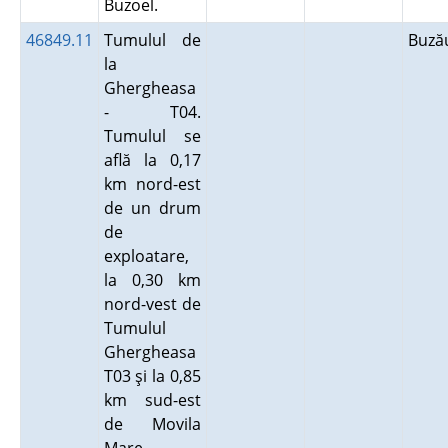
Buzoel.
46849.11
Tumulul de
Buz
la
Ghergheasa
- T04.
Tumulul se
află la 0,17
km nord-est
de un drum
de
exploatare,
la 0,30 km
nord-vest de
Tumulul
Ghergheasa
T03 şi la 0,85
km sud-est
de Movila