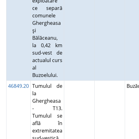
exploatare
ce separă
comunele
Ghergheasa
şi
Bălăceanu,
la 0,42 km
sud-vest de
actualul curs
al
Buzoelului.
46849.20
Tumulul de
Buz
la
Ghergheasa
- T13.
Tumulul se
află în
extremitatea
sud-vestică