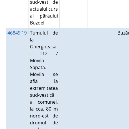
sud-vest de
actualul curs
al pârâului
Buzoel.
46849.19
Tumulul de
Buz
la
Ghergheasa
- T12 /
Movila
Săpată.
Movila se
află la
extremitatea
sud-vestică
a comunei,
la cca. 80 m
nord-est de
drumul de