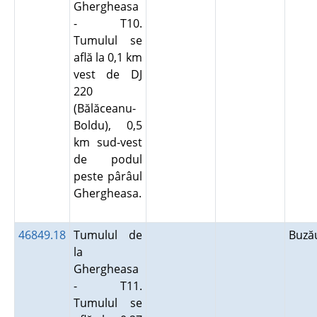
Ghergheasa
- T10.
Tumulul se
află la 0,1 km
vest de DJ
220
(Bălăceanu-
Boldu), 0,5
km sud-vest
de podul
peste pârâul
Ghergheasa.
46849.18
Tumulul de
Buz
la
Ghergheasa
- T11.
Tumulul se