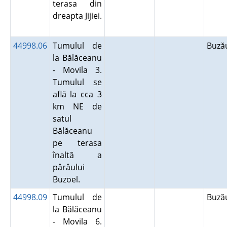
terasa din
dreapta Jijiei.
44998.06
Tumulul de
Buz
la Bălăceanu
- Movila 3.
Tumulul se
află la cca 3
km NE de
satul
Bălăceanu
pe terasa
înaltă a
pârâului
Buzoel.
44998.09
Tumulul de
Buz
la Bălăceanu
- Movila 6.