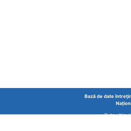
Bază de date întreţi
Națion
Data ultimei