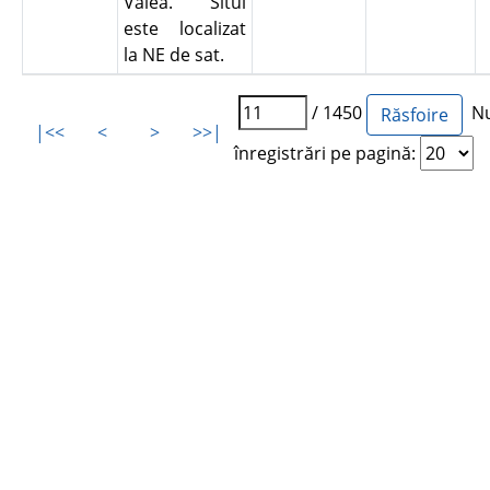
Valea. Situl
este localizat
la NE de sat.
/ 1450
Nu
|<<
<
>
>>|
înregistrări pe pagină: