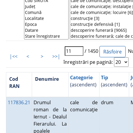
/ 1450
Nu
|<<
<
>
>>|
înregistrări pe pagină:
Categorie
Tip
J
Cod
Denumire
(ascendent)
(ascendent)
(
RAN
117836.21
Drumul
cale de
drum
roman de la
comunicaţie
Iernut - Dealul
Fierarului. La
poalele