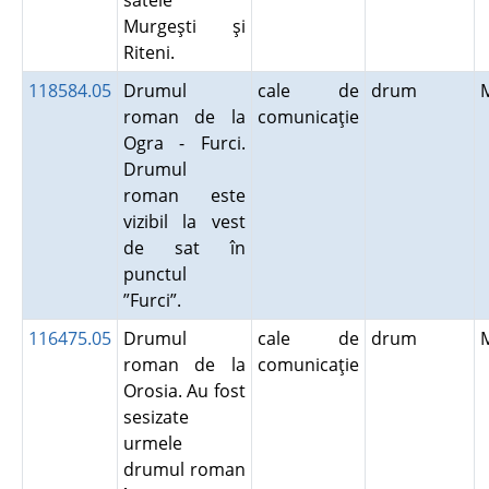
satele
Murgeşti şi
Riteni.
118584.05
Drumul
cale de
drum
roman de la
comunicaţie
Ogra - Furci.
Drumul
roman este
vizibil la vest
de sat în
punctul
”Furci”.
116475.05
Drumul
cale de
drum
roman de la
comunicaţie
Orosia. Au fost
sesizate
urmele
drumul roman