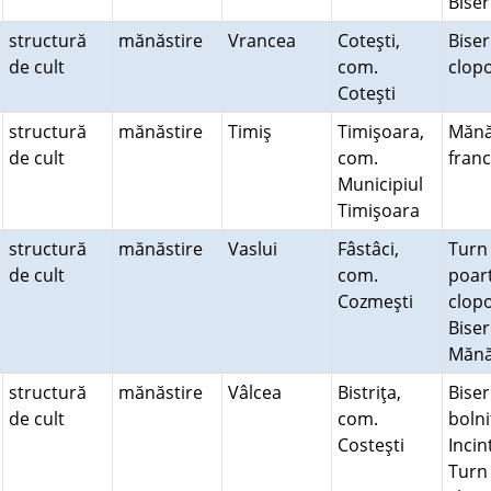
Bise
structură
mănăstire
Vrancea
Coteşti,
Biser
de cult
com.
clop
Coteşti
structură
mănăstire
Timiş
Timişoara,
Mănă
de cult
com.
fran
Municipiul
Timişoara
structură
mănăstire
Vaslui
Fâstâci,
Turn
de cult
com.
poart
Cozmeşti
clopo
Biser
Mănă
structură
mănăstire
Vâlcea
Bistriţa,
Biser
de cult
com.
bolni
Costeşti
Incint
Turn