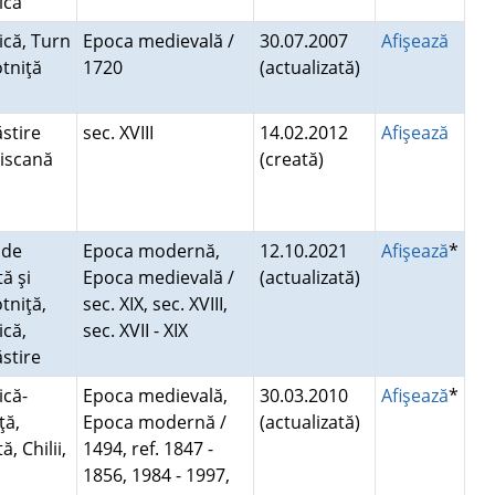
rică
ică, Turn
Epoca medievală /
30.07.2007
Afişează
otniţă
1720
(actualizată)
stire
sec. XVIII
14.02.2012
Afişează
ciscană
(creată)
 de
Epoca modernă,
12.10.2021
Afişează
*
ă şi
Epoca medievală /
(actualizată)
tniţă,
sec. XIX, sec. XVIII,
ică,
sec. XVII - XIX
stire
ică-
Epoca medievală,
30.03.2010
Afişează
*
ţă,
Epoca modernă /
(actualizată)
ă, Chilii,
1494, ref. 1847 -
1856, 1984 - 1997,