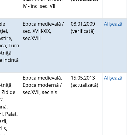
IV - înc. sec. VII
ele
Epoca medievală /
08.01.2009
Afişează
ţiei,
sec. XVIII-XIX,
(verificată)
stire,
sec.XVIII
ică, Turn
tniţă,
e incintă
Epoca medievală,
15.05.2013
Afişează
tniţă,
Epoca modernă /
(actualizată)
, Zid de
sec.XVII, sec.XIX
tă,
ână,
ri, Palat,
eză,
lis,