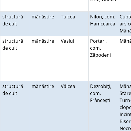
structură
mănăstire
Tulcea
Nifon, com.
Cupt
de cult
Hamcearca
ars c
Mănă
structură
mănăstire
Vaslui
Portari,
Mănă
de cult
com.
Zăpodeni
structură
mănăstire
Vâlcea
Dezrobiţi,
Mănă
de cult
com.
Stăre
Frânceşti
Turn
clopo
Incin
Biser
Necr