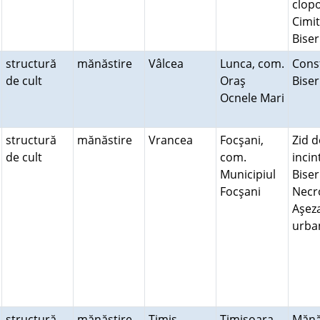
clopo
Cimit
Bise
structură
mănăstire
Vâlcea
Lunca, com.
Const
de cult
Oraş
Bise
Ocnele Mari
structură
mănăstire
Vrancea
Focşani,
Zid d
de cult
com.
incint
Municipiul
Biser
Focşani
Necr
Aşez
urb
structură
mănăstire
Timiş
Timişoara,
Mănă