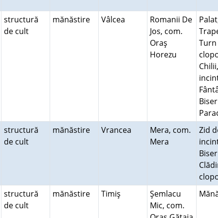
structură
mănăstire
Vâlcea
Romanii De
Palat
de cult
Jos, com.
Trap
Oraş
Turn
Horezu
clopo
Chilii
incin
Fânt
Biser
Para
structură
mănăstire
Vrancea
Mera, com.
Zid d
de cult
Mera
incin
Biser
Clădi
clop
structură
mănăstire
Timiş
Şemlacu
Mănă
de cult
Mic, com.
Oraş Gătaia