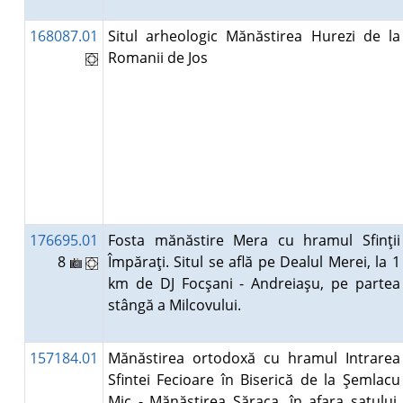
168087.01
Situl arheologic Mănăstirea Hurezi de la
Romanii de Jos
176695.01
Fosta mănăstire Mera cu hramul Sfinţii
8
Împăraţi. Situl se află pe Dealul Merei, la 1
km de DJ Focşani - Andreiaşu, pe partea
stângă a Milcovului.
157184.01
Mănăstirea ortodoxă cu hramul Intrarea
Sfintei Fecioare în Biserică de la Şemlacu
Mic - Mănăstirea Săraca. în afara satului,