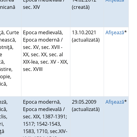
nicană
sec. XIV
(creată)
ţă, Curte
Epoca medievală,
13.10.2021
Afişează
*
ească,
Epoca modernă /
(actualizată)
tniţă,
sec. XV, sec. XVII -
e
XX, sec. XX, sec. al
tă,
XIX-lea, sec. XV - XIX,
stire,
sec. XVIII
opie,
ică,
t
eză,
Epoca modernă,
29.05.2009
Afişează
*
ică,
Epoca medievală /
(actualizată)
lis,
sec. XIX, 1387-1391;
i,
1517; 1542-1543,
iţă
1583, 1710, sec.XIV-