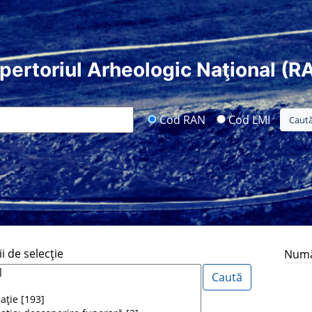
pertoriul Arheologic Naţional (R
Cod RAN
Cod LMI
i de selecţie
Număr