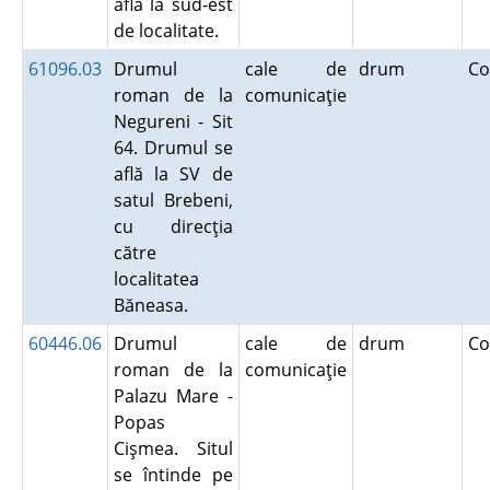
află la sud-est
de localitate.
61096.03
Drumul
cale de
drum
Co
roman de la
comunicaţie
Negureni - Sit
64. Drumul se
află la SV de
satul Brebeni,
cu direcţia
către
localitatea
Băneasa.
60446.06
Drumul
cale de
drum
Co
roman de la
comunicaţie
Palazu Mare -
Popas
Cişmea. Situl
se întinde pe