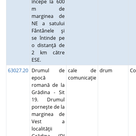
începe la 600
m de
marginea de
NE a satului
Fântânele şi
se întinde pe
o distanţă de
2 km către
ESE.
63027.20
Drumul de
cale de
drum
Co
epocă
comunicaţie
romană de la
Grădina - Sit
19. Drumul
porneşte de la
marginea de
Vest a
localităţii