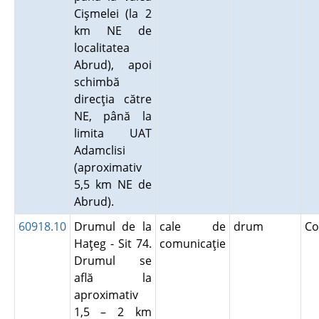
Cişmelei (la 2
km NE de
localitatea
Abrud), apoi
schimbă
direcţia către
NE, până la
limita UAT
Adamclisi
(aproximativ
5,5 km NE de
Abrud).
60918.10
Drumul de la
cale de
drum
Co
Haţeg - Sit 74.
comunicaţie
Drumul se
află la
aproximativ
1,5 – 2 km