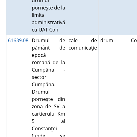
drumul
porneşte de la
limita
administrativă
cu UAT Con
61639.08
Drumul de
cale de
drum
Co
pământ de
comunicaţie
epocă
romană de la
Cumpăna -
sector
Cumpăna.
Drumul
porneşte din
zona de SV a
cartierului Km
5 al
Constanţei
(unde se