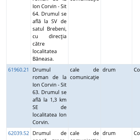
Ion Corvin - Sit
64. Drumul se
află la SV de
satul Brebeni,
cu direcţia
către
localitatea
Băneasa.
61960.21
Drumul
cale de
drum
Co
roman de la
comunicaţie
Ion Corvin - Sit
63. Drumul se
află la 1,3 km
SE de
localitatea Ion
Corvin.
62039.52
Drumul de
cale de
drum
Co