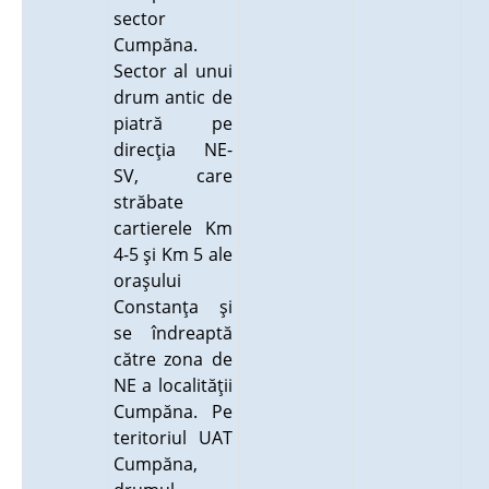
sector
Cumpăna.
Sector al unui
drum antic de
piatră pe
direcţia NE-
SV, care
străbate
cartierele Km
4-5 şi Km 5 ale
oraşului
Constanţa şi
se îndreaptă
către zona de
NE a localităţii
Cumpăna. Pe
teritoriul UAT
Cumpăna,