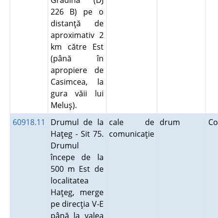
Grădina (DJ
226 B) pe o
distanţă de
aproximativ 2
km către Est
(până în
apropiere de
Casimcea, la
gura văii lui
Meluş).
60918.11
Drumul de la
cale de
drum
Co
Haţeg - Sit 75.
comunicaţie
Drumul
începe de la
500 m Est de
localitatea
Haţeg, merge
pe direcţia V-E
până la valea