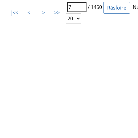
/ 1450
Num
|<<
<
>
>>|