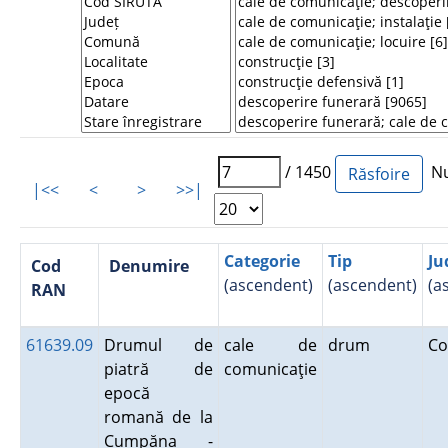
/ 1450
Num
|<<
<
>
>>|
Categorie
Tip
Ju
Cod
Denumire
(ascendent)
(ascendent)
(a
RAN
61639.09
Drumul de
cale de
drum
Co
piatră de
comunicaţie
epocă
romană de la
Cumpăna -