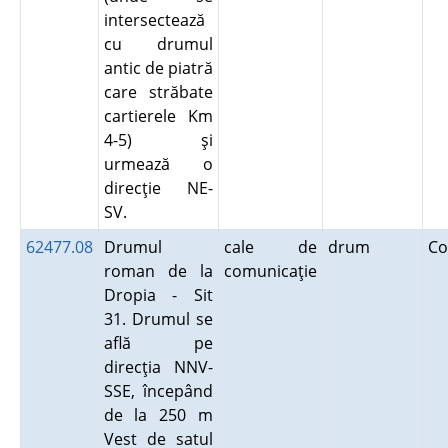
intersectează
cu drumul
antic de piatră
care străbate
cartierele Km
4-5) şi
urmează o
direcţie NE-
SV.
62477.08
Drumul
cale de
drum
Co
roman de la
comunicaţie
Dropia - Sit
31. Drumul se
află pe
direcţia NNV-
SSE, începând
de la 250 m
Vest de satul