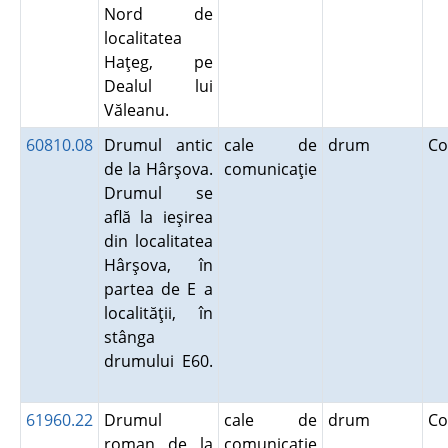
Nord de
localitatea
Haţeg, pe
Dealul lui
Văleanu.
60810.08
Drumul antic
cale de
drum
Co
de la Hârşova.
comunicaţie
Drumul se
află la ieşirea
din localitatea
Hârşova, în
partea de E a
localităţii, în
stânga
drumului E60.
61960.22
Drumul
cale de
drum
Co
roman de la
comunicaţie