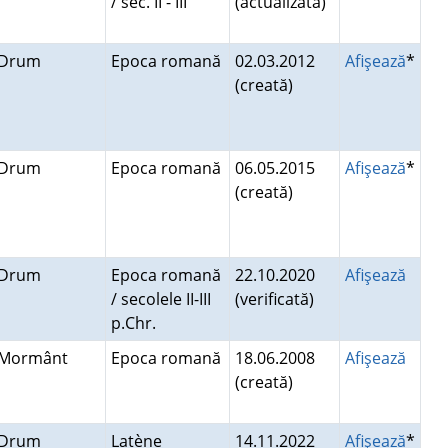
/ sec. II - III
(actualizată)
Drum
Epoca romană
02.03.2012
Afişează
*
(creată)
Drum
Epoca romană
06.05.2015
Afişează
*
(creată)
Drum
Epoca romană
22.10.2020
Afişează
/ secolele II-III
(verificată)
p.Chr.
Mormânt
Epoca romană
18.06.2008
Afişează
(creată)
Drum
Latène
14.11.2022
Afişează
*