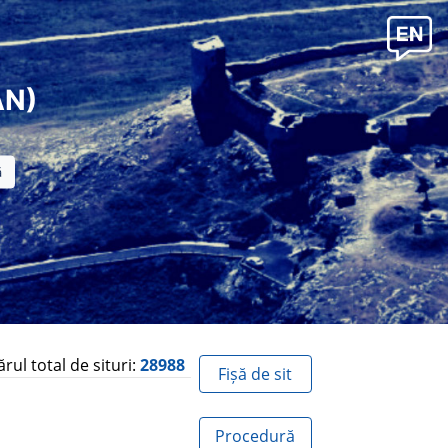
AN)
ul total de situri:
28988
Fișă de sit
Procedură