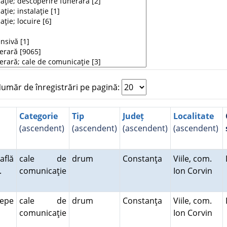
măr de înregistrări pe pagină:
Categorie
Tip
Județ
Localitate
(ascendent)
(ascendent)
(ascendent)
(ascendent)
află
cale de
drum
Constanţa
Viile, com.
a.
comunicaţie
Ion Corvin
cepe
cale de
drum
Constanţa
Viile, com.
comunicaţie
Ion Corvin