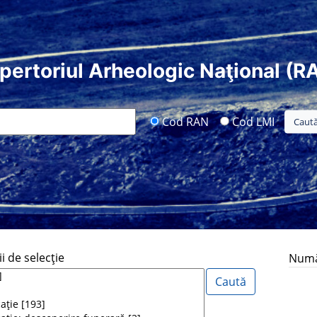
pertoriul Arheologic Naţional (R
Cod RAN
Cod LMI
i de selecţie
Număr