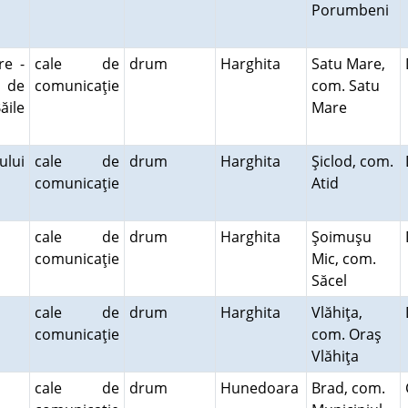
Porumbeni
re -
cale de
drum
Harghita
Satu Mare,
t de
comunicaţie
com. Satu
ăile
Mare
ului
cale de
drum
Harghita
Şiclod, com.
comunicaţie
Atid
cale de
drum
Harghita
Şoimuşu
comunicaţie
Mic, com.
Săcel
cale de
drum
Harghita
Vlăhiţa,
comunicaţie
com. Oraş
Vlăhiţa
cale de
drum
Hunedoara
Brad, com.