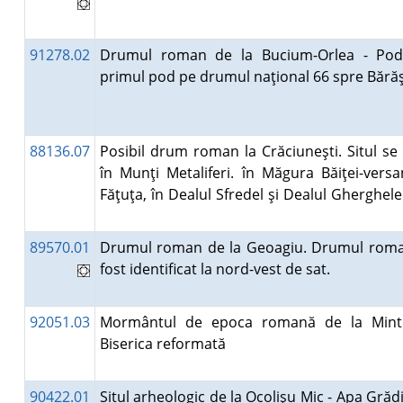
91278.02
Drumul roman de la Bucium-Orlea - Pod
primul pod pe drumul naţional 66 spre Bără
88136.07
Posibil drum roman la Crăciuneşti. Situl se 
în Munţi Metaliferi. în Măgura Băiţei-versa
Făţuţa, în Dealul Sfredel şi Dealul Gherghele
89570.01
Drumul roman de la Geoagiu. Drumul rom
fost identificat la nord-vest de sat.
92051.03
Mormântul de epoca romană de la Minti
Biserica reformată
90422.01
Situl arheologic de la Ocolişu Mic - Apa Grădiş