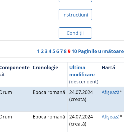
Instrucțiuni
Condiţii
1
2
3
4
5
6
7
8
9
10
Paginile următoare
Componente
Cronologie
Ultima
Hartă
sit
modificare
(descendent)
Drum
Epoca romană
24.07.2024
Afişează
*
(creată)
Drum
Epoca romană
24.07.2024
Afişează
*
(creată)