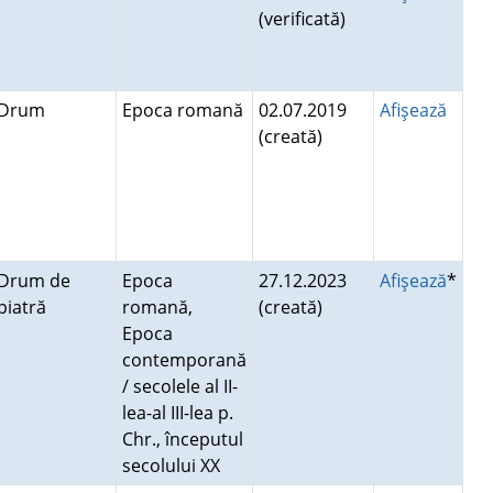
(verificată)
Drum
Epoca romană
02.07.2019
Afişează
(creată)
Drum de
Epoca
27.12.2023
Afişează
*
piatră
romană,
(creată)
Epoca
contemporană
/ secolele al II-
lea-al III-lea p.
Chr., începutul
secolului XX