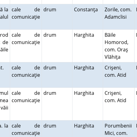
ă la
cale de
drum
Constanţa
Zorile, com.
lul
comunicaţie
Adamclisi
orod
cale de
drum
Harghita
Băile
t de
comunicaţie
Homorod,
ăile
com. Oraş
Vlăhiţa
at.
cale de
drum
Harghita
Crişeni,
comunicaţie
com. Atid
umul
cale de
drum
Harghita
Crişeni,
lmea
comunicaţie
com. Atid
ăii
. la
cale de
drum
Harghita
Porumbenii
comunicaţie
Mici, com.