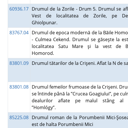
60936.17
Drumul de la Zorile - Drum 5. Drumul se afl
Vest de localitatea de Zorile, pe Dea
Ghiolpunar.
83767.04
Drumul de epoca modernă de la Băile Hom
- Culmea Cekend. Drumul se găseşte la es
localitatea Satu Mare şi la vest de B
Homorod.
83801.09
Drumul tătarilor de la Crişeni. Aflat la N de s
83801.08
Drumul femeilor frumoase de la Crişeni. Dr
se întinde până la ”Crucea Goagiului”, pe cu
dealurilor aflate pe malul stâng al v
”Homlógy”.
85225.08
Drumul roman de la Porumbenii Mici-Şosea
est de halta Porumbenii Mici