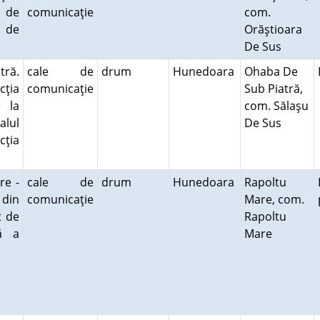
e de
comunicaţie
com.
 de
Orăştioara
De Sus
ră.
cale de
drum
Hunedoara
Ohaba De
cţia
comunicaţie
Sub Piatră,
e la
com. Sălaşu
alul
De Sus
cţia
re -
cale de
drum
Hunedoara
Rapoltu
 din
comunicaţie
Mare, com.
t de
Rapoltu
ă a
Mare