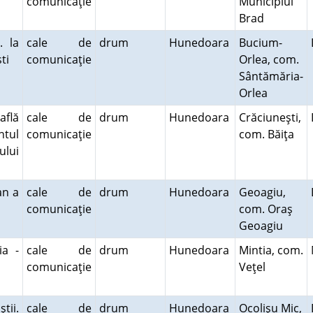
comunicaţie
Municipiul
Brad
. la
cale de
drum
Hunedoara
Bucium-
şti
comunicaţie
Orlea, com.
Sântămăria-
Orlea
află
cale de
drum
Hunedoara
Crăciuneşti,
ntul
comunicaţie
com. Băiţa
ului
an a
cale de
drum
Hunedoara
Geoagiu,
comunicaţie
com. Oraş
Geoagiu
a -
cale de
drum
Hunedoara
Mintia, com.
comunicaţie
Veţel
tii.
cale de
drum
Hunedoara
Ocolişu Mic,