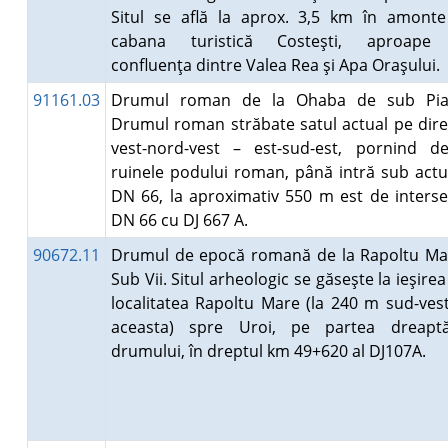
Situl se află la aprox. 3,5 km în amont
cabana turistică Costeşti, aproape
confluenţa dintre Valea Rea şi Apa Oraşului.
91161.03
Drumul roman de la Ohaba de sub Piat
Drumul roman străbate satul actual pe dire
vest-nord-vest – est-sud-est, pornind d
ruinele podului roman, până intră sub actu
DN 66, la aproximativ 550 m est de interse
DN 66 cu DJ 667 A.
90672.11
Drumul de epocă romană de la Rapoltu Ma
Sub Vii. Situl arheologic se găseşte la ieşirea
localitatea Rapoltu Mare (la 240 m sud-ves
aceasta) spre Uroi, pe partea dreapt
drumului, în dreptul km 49+620 al DJ107A.