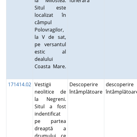
la Milostea.
funerară
Situl este
localizat în
câmpul
Polovragilor,
la V de sat,
pe versantul
estic al
dealului
Coasta Mare.
171414.02
Vestigii
Descoperire
descoperire
neolitice de
întâmplătoare
întâmplătoar
la Negreni.
Situl a fost
indentificat
pe partea
dreaptă a
drumului ce