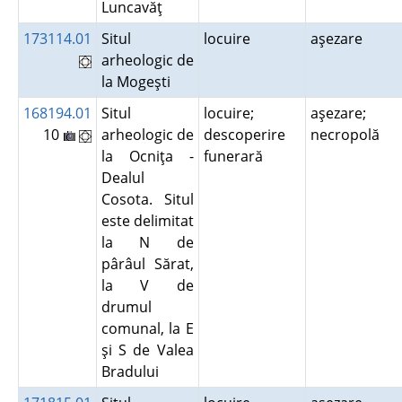
Luncavăţ
173114.01
Situl
locuire
aşezare
arheologic de
la Mogeşti
168194.01
Situl
locuire;
aşezare;
10
arheologic de
descoperire
necropolă
la Ocniţa -
funerară
Dealul
Cosota. Situl
este delimitat
la N de
pârâul Sărat,
la V de
drumul
comunal, la E
şi S de Valea
Bradului