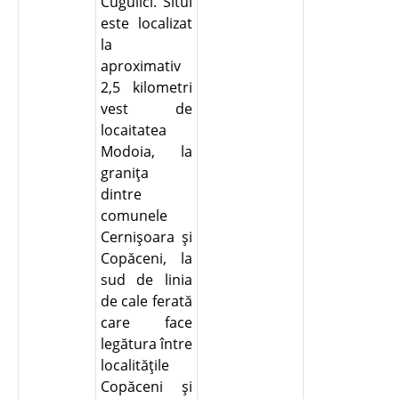
Cugulici. Situl
este localizat
la
aproximativ
2,5 kilometri
vest de
locaitatea
Modoia, la
graniţa
dintre
comunele
Cernişoara şi
Copăceni, la
sud de linia
de cale ferată
care face
legătura între
localităţile
Copăceni şi