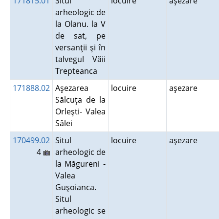
171815.01
Situl
locuire
aşezare
arheologic de
la Olanu. la V
de sat, pe
versanţii şi în
talvegul Văii
Trepteanca
171888.02
Aşezarea
locuire
aşezare
Sălcuţa de la
Orleşti- Valea
Sâlei
170499.02
Situl
locuire
aşezare
4
arheologic de
la Măgureni -
Valea
Guşoianca.
Situl
arheologic se