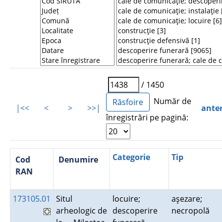
/ 1450
Număr de
|<<
<
>
>>|
ante
înregistrări pe pagină:
Categorie
Tip
Cod
Denumire
RAN
173105.01
Situl
locuire;
aşezare;
arheologic de
descoperire
necropolă