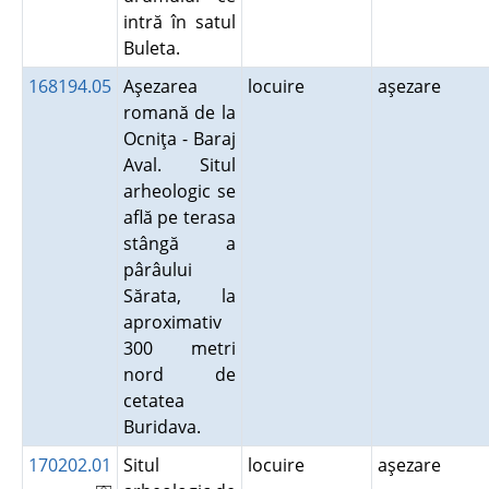
intră în satul
Buleta.
168194.05
Aşezarea
locuire
aşezare
romană de la
Ocniţa - Baraj
Aval. Situl
arheologic se
află pe terasa
stângă a
pârâului
Sărata, la
aproximativ
300 metri
nord de
cetatea
Buridava.
170202.01
Situl
locuire
aşezare