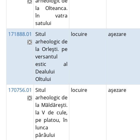
arheologic de
la Olteanca.
în vatra
satului
171888.01
Situl
locuire
aşezare
arheologic de
la Orleşti. pe
versantul
estic al
Dealului
Oltului
170756.01
Situl
locuire
aşezare
arheologic de
la Măldăreşti.
la V de cule,
pe platou, în
lunca
pârâului