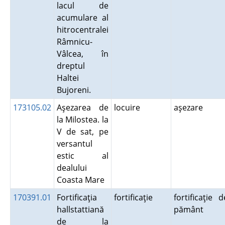
lacul de
acumulare al
hitrocentralei
Râmnicu-
Vâlcea, în
dreptul
Haltei
Bujoreni.
173105.02
Aşezarea de
locuire
aşezare
la Milostea. la
V de sat, pe
versantul
estic al
dealului
Coasta Mare
170391.01
Fortificaţia
fortificaţie
fortificaţie d
hallstattiană
pământ
de la