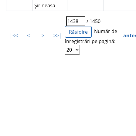
Şirineasa
/ 1450
Număr de
|<<
<
>
>>|
ante
înregistrări pe pagină: