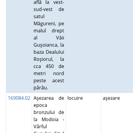
află la vest-
sud-vest de
satul
Măgureni, pe
malul drept
al Văii
Guşoianca, la
baza Dealului
Roşiorul, la
cca 450 de
metri nord
peste acest
pârâu.
169084.02
Aşezarea de
locuire
aşezare
epoca
bronzului de
la Modoia -
Vârful