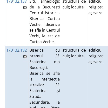
179132.137
Situl arheologic
structură de
edificiu
de la Bucureşti
cult; locuire
religios;
Centrul Istoric -
aşezare
Biserica Curtea
Veche. Biserica
se află în Centrul
Vechi, la est de
Curtea Veche.
179132.192
Biserica cu
structură de
edificiu
hramul Sf.
cult; locuire
religios;
Ecaterina din
aşezare
Bucureşti.
Biserica se află
la intersecţia
strazilor Sf.
Ecaterina şi
Strada
Secundară, la