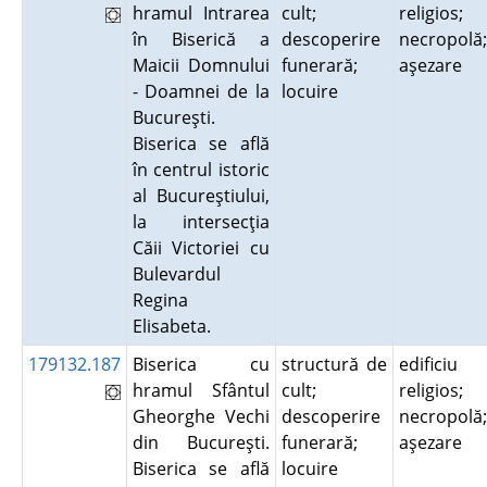
hramul Intrarea
cult;
religios;
în Biserică a
descoperire
necropolă;
Maicii Domnului
funerară;
aşezare
- Doamnei de la
locuire
Bucureşti.
Biserica se află
în centrul istoric
al Bucureştiului,
la intersecţia
Căii Victoriei cu
Bulevardul
Regina
Elisabeta.
179132.187
Biserica cu
structură de
edificiu
hramul Sfântul
cult;
religios;
Gheorghe Vechi
descoperire
necropolă;
din Bucureşti.
funerară;
aşezare
Biserica se află
locuire