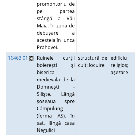
promontoriu de
pe partea
stângă a Văii
Maia, în zona de
debuşare a
acesteia în lunca
Prahovei.
16463.01
Ruinele curţii
structură de
edificiu
boiereşti şi
cult; locuire
religios;
biserica
aşezare
medievală de la
Domneşti -
Silişte. Lângă
şoseaua spre
Câmpulung
(ferma IAS), în
sat, lângă casa
Negulici