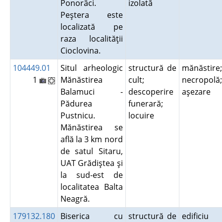
Ponorâci.
izolată
Peştera este
localizată pe
raza localităţii
Cioclovina.
104449.01
Situl arheologic
structură de
mănăstire;
1
Mănăstirea
cult;
necropolă;
Balamuci -
descoperire
aşezare
Pădurea
funerară;
Pustnicu.
locuire
Mănăstirea se
află la 3 km nord
de satul Sitaru,
UAT Grădiştea şi
la sud-est de
localitatea Balta
Neagră.
179132.180
Biserica cu
structură de
edificiu