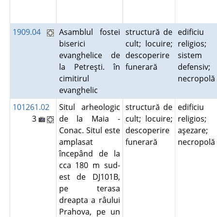
1909.04
Asamblul fostei
structură de
edificiu
biserici
cult; locuire;
religios;
evanghelice de
descoperire
sistem
la Petreşti. în
funerară
defensiv;
cimitirul
necropol
evanghelic
101261.02
Situl arheologic
structură de
edificiu
3
de la Maia -
cult; locuire;
religios;
Conac. Situl este
descoperire
aşezare;
amplasat
funerară
necropol
începând de la
cca 180 m sud-
est de DJ101B,
pe terasa
dreapta a râului
Prahova, pe un