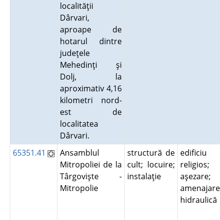
localităţii
Dârvari,
aproape de
hotarul dintre
judeţele
Mehedinţi şi
Dolj, la
aproximativ 4,16
kilometri nord-
est de
localitatea
Dârvari.
65351.41
Ansamblul
structură de
edificiu
Mitropoliei de la
cult; locuire;
religios;
Târgovişte -
instalaţie
aşezare;
Mitropolie
amenajare
hidraulic