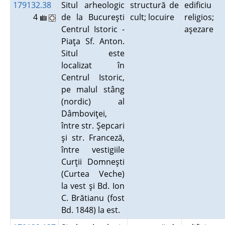
179132.38
Situl arheologic
structură de
edificiu
4
de la Bucureşti
cult; locuire
religios;
Centrul Istoric -
aşezare
Piaţa Sf. Anton.
Situl este
localizat în
Centrul Istoric,
pe malul stâng
(nordic) al
Dâmboviţei,
între str. Şepcari
şi str. Franceză,
între vestigiile
Curţii Domneşti
(Curtea Veche)
la vest şi Bd. Ion
C. Brătianu (fost
Bd. 1848) la est.