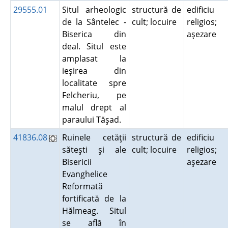
29555.01
Situl arheologic
structură de
edificiu
de la Sântelec -
cult; locuire
religios;
Biserica din
aşezare
deal. Situl este
amplasat la
ieşirea din
localitate spre
Felcheriu, pe
malul drept al
paraului Tăşad.
41836.08
Ruinele cetăţii
structură de
edificiu
săteşti şi ale
cult; locuire
religios;
Bisericii
aşezare
Evanghelice
Reformată
fortificată de la
Hălmeag. Situl
se află în