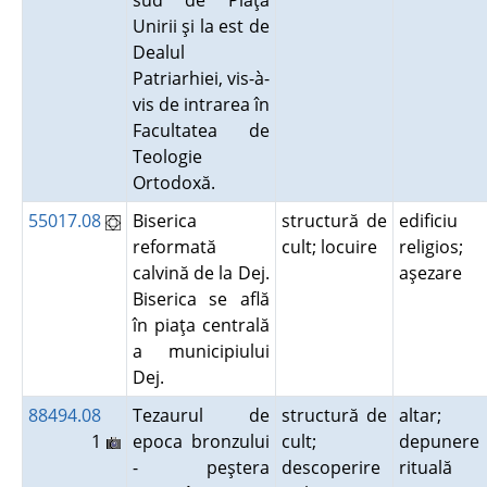
sud de Piaţa
Unirii şi la est de
Dealul
Patriarhiei, vis-à-
vis de intrarea în
Facultatea de
Teologie
Ortodoxă.
55017.08
Biserica
structură de
edificiu
reformată
cult; locuire
religios;
calvină de la Dej.
aşezare
Biserica se află
în piaţa centrală
a municipiului
Dej.
88494.08
Tezaurul de
structură de
altar;
1
epoca bronzului
cult;
depunere
- peştera
descoperire
rituală