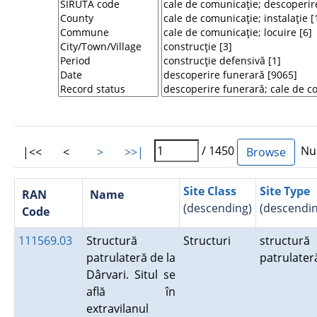
/ 1450
Num
|<<
<
>
>>|
Site Class
Site Type
RAN
Name
(descending)
(descendin
Code
111569.03
Structură
Structuri
structură
patrulateră de la
patrulate
Dârvari. Situl se
află în
extravilanul