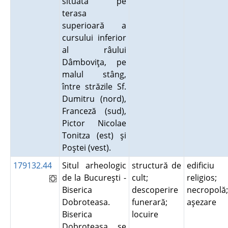
situată pe
terasa
superioară a
cursului inferior
al râului
Dâmboviţa, pe
malul stâng,
între străzile Sf.
Dumitru (nord),
Franceză (sud),
Pictor Nicolae
Tonitza (est) şi
Poştei (vest).
179132.44
Situl arheologic
structură de
edificiu
de la Bucureşti -
cult;
religios;
Biserica
descoperire
necropolă;
Dobroteasa.
funerară;
aşezare
Biserica
locuire
Dobroteasa se