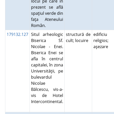
locul pe care în
prezent se află
spaţiul verde din
faţa Ateneului
Român.
179132.127
Situl arheologic
structură de
edificiu
Biserica Sf.
cult; locuire
religios;
Nicolae - Enei.
aşezare
Biserica Enei se
afla în centrul
capitalei, în zona
Universităţii, pe
bulevardul
Nicolae
Bălcescu, vis-a-
vis de Hotel
Intercontinental.