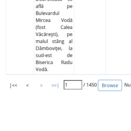
află pe
Bulevardul
Mircea Vodă
(fost Calea
Văcăreşti), pe
malul stâng al
Dâmboviţei, la
sud-est de
Biserica Radu
Vodă.
/ 1450
Num
|<<
<
>
>>|