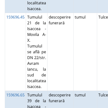
localitatea
Isaccea.
159696.45
Tumulul
descoperire
tumul
Tulc
21 de la
funerară
Isaccea -
Movila A-
X.
Tumulul
se află pe
DN 22/str.
Avram
Iancu, la
sud de
localitatea
Isaccea.
159696.65
Tumulul
descoperire
tumul
Tulc
39 de la
funerară
Isaccea -