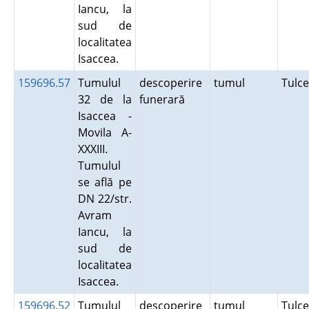
Iancu, la
sud de
localitatea
Isaccea.
159696.57
Tumulul
descoperire
tumul
Tulc
32 de la
funerară
Isaccea -
Movila A-
XXXIII.
Tumulul
se află pe
DN 22/str.
Avram
Iancu, la
sud de
localitatea
Isaccea.
159696.52
Tumulul
descoperire
tumul
Tulc