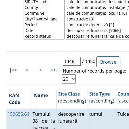
/ 1450
|<<
<
>
>>|
Number of records per page:
Site Class
Site Type
Coun
RAN
Name
(descending)
(ascending)
(asce
Code
159696.64
Tumulul
descoperire
tumul
Tulc
38 de la
funerară
Isaccea -