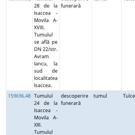
28 de la
funerară
Isaccea -
Movila A-
XVIII.
Tumulul
se află pe
DN 22/str.
Avram
Iancu, la
sud de
localitatea
Isaccea.
159696.48
Tumulul
descoperire
tumul
Tulc
24 de la
funerară
Isaccea -
Movila A-
XIII.
Tumulul