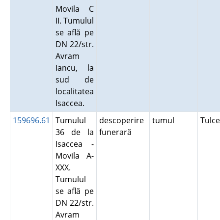
Movila C
II. Tumulul
se află pe
DN 22/str.
Avram
Iancu, la
sud de
localitatea
Isaccea.
159696.61
Tumulul
descoperire
tumul
Tulc
36 de la
funerară
Isaccea -
Movila A-
XXX.
Tumulul
se află pe
DN 22/str.
Avram