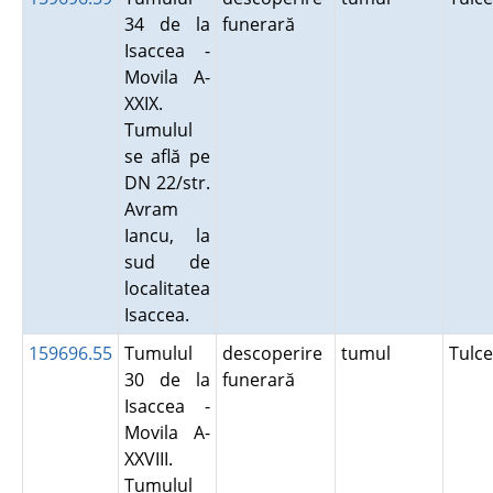
34 de la
funerară
Isaccea -
Movila A-
XXIX.
Tumulul
se află pe
DN 22/str.
Avram
Iancu, la
sud de
localitatea
Isaccea.
159696.55
Tumulul
descoperire
tumul
Tulc
30 de la
funerară
Isaccea -
Movila A-
XXVIII.
Tumulul