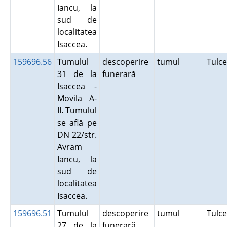
Iancu, la
sud de
localitatea
Isaccea.
159696.56
Tumulul
descoperire
tumul
Tulc
31 de la
funerară
Isaccea -
Movila A-
II. Tumulul
se află pe
DN 22/str.
Avram
Iancu, la
sud de
localitatea
Isaccea.
159696.51
Tumulul
descoperire
tumul
Tulc
27 de la
funerară