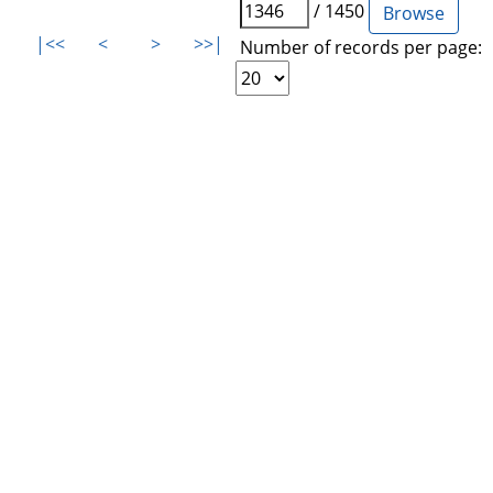
/ 1450
|<<
<
>
>>|
Number of records per page: