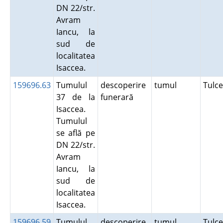
DN 22/str.
Avram
Iancu, la
sud de
localitatea
Isaccea.
159696.63
Tumulul
descoperire
tumul
Tulc
37 de la
funerară
Isaccea.
Tumulul
se află pe
DN 22/str.
Avram
Iancu, la
sud de
localitatea
Isaccea.
159696.59
Tumulul
descoperire
tumul
Tulc