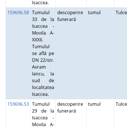
Isaccea.
159696.58
Tumulul
descoperire
tumul
Tulc
33 de la
funerară
Isaccea -
Movila A-
XXXII.
Tumulul
se află pe
DN 22/str.
Avram
Iancu, la
sud de
localitatea
Isaccea.
159696.53
Tumulul
descoperire
tumul
Tulc
29 de la
funerară
Isaccea -
Movila A-