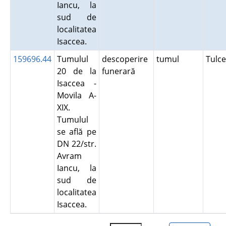
Iancu, la
sud de
localitatea
Isaccea.
159696.44
Tumulul
descoperire
tumul
Tulc
20 de la
funerară
Isaccea -
Movila A-
XIX.
Tumulul
se află pe
DN 22/str.
Avram
Iancu, la
sud de
localitatea
Isaccea.