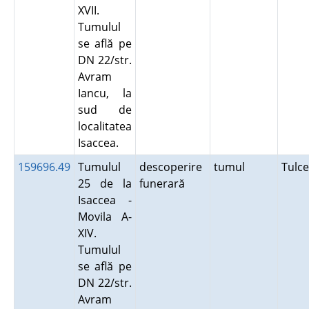
XVII.
Tumulul
se află pe
DN 22/str.
Avram
Iancu, la
sud de
localitatea
Isaccea.
159696.49
Tumulul
descoperire
tumul
Tulc
25 de la
funerară
Isaccea -
Movila A-
XIV.
Tumulul
se află pe
DN 22/str.
Avram