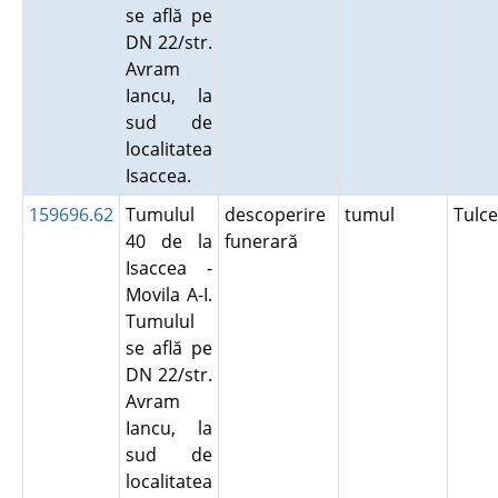
se află pe
DN 22/str.
Avram
Iancu, la
sud de
localitatea
Isaccea.
159696.62
Tumulul
descoperire
tumul
Tulc
40 de la
funerară
Isaccea -
Movila A-I.
Tumulul
se află pe
DN 22/str.
Avram
Iancu, la
sud de
localitatea