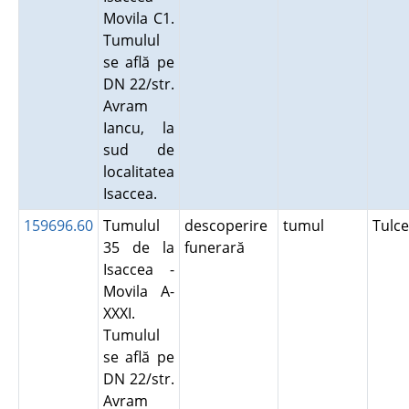
Movila C1.
Tumulul
se află pe
DN 22/str.
Avram
Iancu, la
sud de
localitatea
Isaccea.
159696.60
Tumulul
descoperire
tumul
Tulc
35 de la
funerară
Isaccea -
Movila A-
XXXI.
Tumulul
se află pe
DN 22/str.
Avram