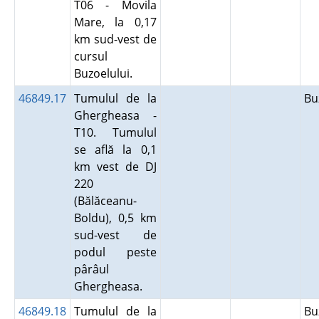
T06 - Movila
Mare, la 0,17
km sud-vest de
cursul
Buzoelului.
46849.17
Tumulul de la
B
Ghergheasa -
T10. Tumulul
se află la 0,1
km vest de DJ
220
(Bălăceanu-
Boldu), 0,5 km
sud-vest de
podul peste
pârâul
Ghergheasa.
46849.18
Tumulul de la
B