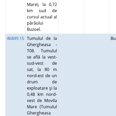
Mare), la 0,72
km sud de
cursul actual al
pârâului
Buzoel.
46849.15
Tumulul de la
B
Ghergheasa -
T08. Tumulul
se află la vest-
sud-vest de
sat, la 80 m
nord-est de un
drum de
exploatare şi la
0,48 km nord-
vest de Movila
Mare (Tumulul
Ghergheasa