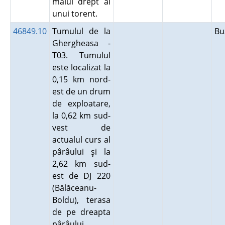
malul drept al
unui torent.
46849.10
Tumulul de la
B
Ghergheasa -
T03. Tumulul
este localizat la
0,15 km nord-
est de un drum
de exploatare,
la 0,62 km sud-
vest de
actualul curs al
pârâului şi la
2,62 km sud-
est de DJ 220
(Bălăceanu-
Boldu), terasa
de pe dreapta
pârâului