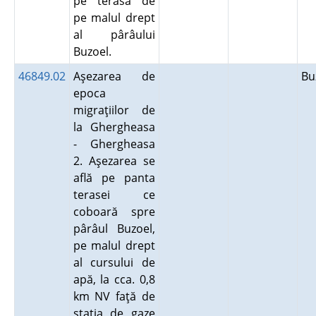
pe terasa de
pe malul drept
al pârâului
Buzoel.
46849.02
Aşezarea de
B
epoca
migraţiilor de
la Ghergheasa
- Ghergheasa
2. Aşezarea se
află pe panta
terasei ce
coboară spre
pârâul Buzoel,
pe malul drept
al cursului de
apă, la cca. 0,8
km NV faţă de
staţia de gaze