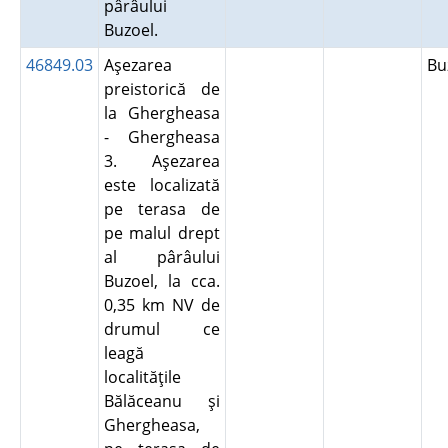
pârâului
Buzoel.
46849.03
Aşezarea
B
preistorică de
la Ghergheasa
- Ghergheasa
3. Aşezarea
este localizată
pe terasa de
pe malul drept
al pârâului
Buzoel, la cca.
0,35 km NV de
drumul ce
leagă
localităţile
Bălăceanu şi
Ghergheasa,