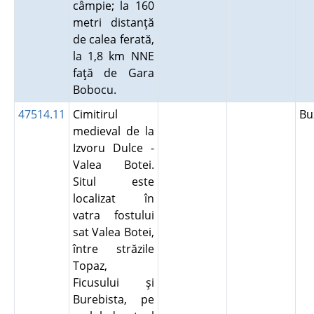
câmpie; la 160
metri distanţă
de calea ferată,
la 1,8 km NNE
faţă de Gara
Bobocu.
47514.11
Cimitirul
B
medieval de la
Izvoru Dulce -
Valea Botei.
Situl este
localizat în
vatra fostului
sat Valea Botei,
între străzile
Topaz,
Ficusului şi
Burebista, pe