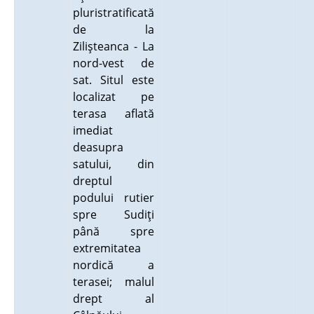
pluristratificată
de la
Zilişteanca - La
nord-vest de
sat. Situl este
localizat pe
terasa aflată
imediat
deasupra
satului, din
dreptul
podului rutier
spre Sudiţi
până spre
extremitatea
nordică a
terasei; malul
drept al