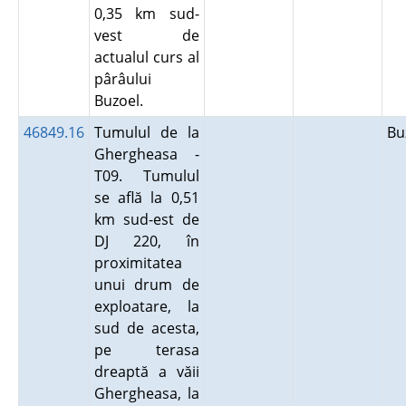
0,35 km sud-
vest de
actualul curs al
pârâului
Buzoel.
46849.16
Tumulul de la
B
Ghergheasa -
T09. Tumulul
se află la 0,51
km sud-est de
DJ 220, în
proximitatea
unui drum de
exploatare, la
sud de acesta,
pe terasa
dreaptă a văii
Ghergheasa, la