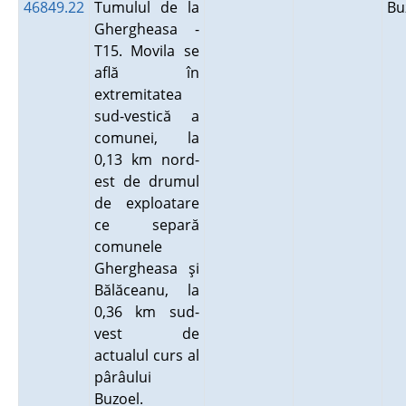
46849.22
Tumulul de la
B
Ghergheasa -
T15. Movila se
află în
extremitatea
sud-vestică a
comunei, la
0,13 km nord-
est de drumul
de exploatare
ce separă
comunele
Ghergheasa şi
Bălăceanu, la
0,36 km sud-
vest de
actualul curs al
pârâului
Buzoel.