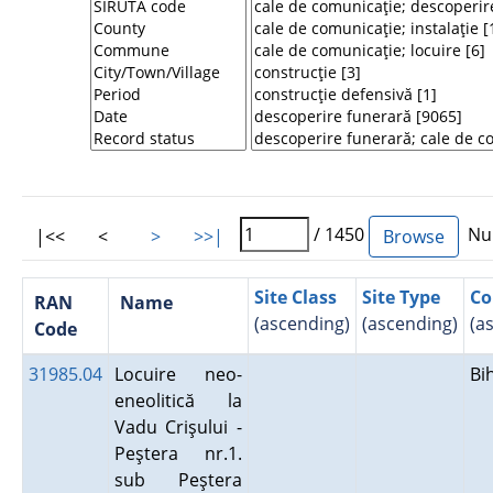
/ 1450
Num
|<<
<
>
>>|
Site Class
Site Type
Co
RAN
Name
(ascending)
(ascending)
(a
Code
31985.04
Locuire neo-
Bi
eneolitică la
Vadu Crişului -
Peştera nr.1.
sub Peştera