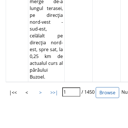
merge de-a
lungul terasei,
pe direcţia
nord-vest -
sud-est,
celălalt pe
direcţia nord-
est, spre sat, la
0,25 km de
actualul curs al
pârâului
Buzoel.
/ 1450
Num
|<<
<
>
>>|