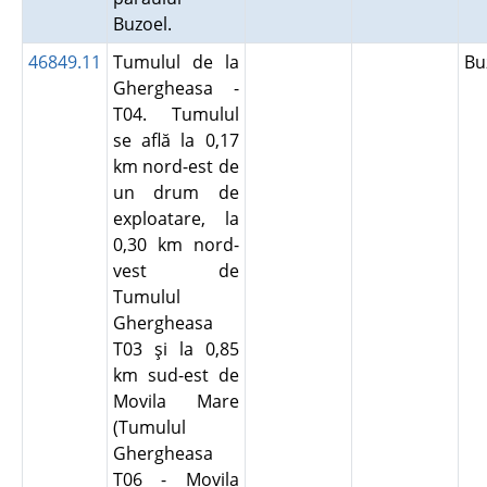
Buzoel.
46849.11
Tumulul de la
B
Ghergheasa -
T04. Tumulul
se află la 0,17
km nord-est de
un drum de
exploatare, la
0,30 km nord-
vest de
Tumulul
Ghergheasa
T03 şi la 0,85
km sud-est de
Movila Mare
(Tumulul
Ghergheasa
T06 - Movila