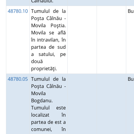
Câlnăului.
48780.10
Tumulul de la
B
Poşta Câlnău -
Movila Poştia.
Movila se află
în intravilan, în
partea de sud
a satului, pe
două
proprietăţi.
48780.05
Tumulul de la
B
Poşta Câlnău -
Movila
Bogdanu.
Tumulul este
localizat în
partea de est a
comunei, în