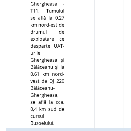
Ghergheasa -
T11. Tumulul
se află la 0,27
km nord-est de
drumul de
exploatare ce
desparte UAT-
urile
Ghergheasa şi
Bălăceanu şi la
0,61 km nord-
vest de DJ 220
Bălăceanu-
Ghergheasa,
se află la cca.
0,4 km sud de
cursul
Buzoelului.