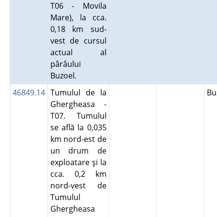
T06 - Movila
Mare), la cca.
0,18 km sud-
vest de cursul
actual al
pârâului
Buzoel.
46849.14
Tumulul de la
B
Ghergheasa -
T07. Tumulul
se află la 0,035
km nord-est de
un drum de
exploatare şi la
cca. 0,2 km
nord-vest de
Tumulul
Ghergheasa