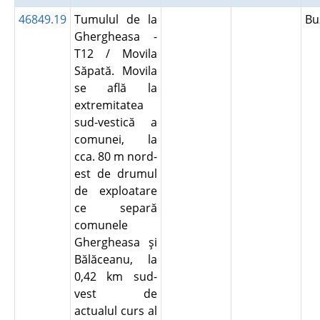
46849.19
Tumulul de la
B
Ghergheasa -
T12 / Movila
Săpată. Movila
se află la
extremitatea
sud-vestică a
comunei, la
cca. 80 m nord-
est de drumul
de exploatare
ce separă
comunele
Ghergheasa şi
Bălăceanu, la
0,42 km sud-
vest de
actualul curs al