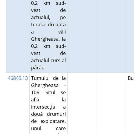
0,2 km sud-
vest de
actualul, pe
terasa dreaptă
a văii
Ghergheasa, la
0,2 km sud-
vest de
actualul curs al
pârâu
46849.13
Tumulul de la
B
Ghergheasa -
T06. Situl se
află la
intersecţia a
două drumuri
de exploatare,
unul care