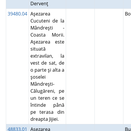
Dervenţ
39480.04
Aşezarea
Bo
Cucuteni de la
Mândreşti -
Coasta Morii.
Aşezarea este
situată
extravilan, la
vest de sat, de
o parte şi alta a
şoselei
Mândreşti-
Călugăreni, pe
un teren ce se
întinde până
pe terasa din
dreapta Jijiei.
48833.01
Aşezarea
B