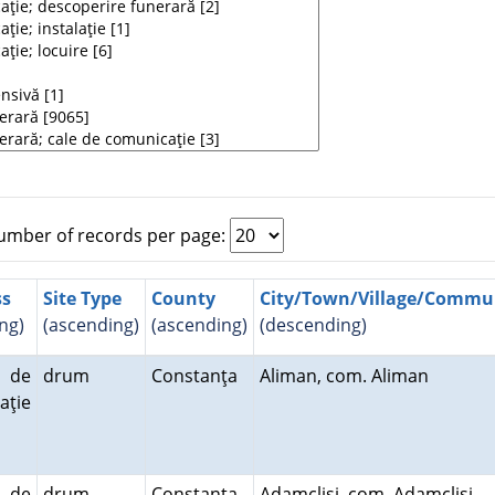
mber of records per page:
ss
Site Type
County
City/Town/Village/Comm
ng)
(ascending)
(ascending)
(descending)
 de
drum
Constanţa
Aliman, com. Aliman
aţie
 de
drum
Constanţa
Adamclisi, com. Adamclisi