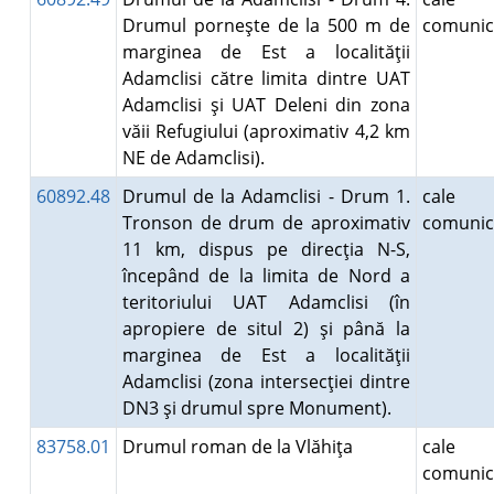
Drumul porneşte de la 500 m de
comunic
marginea de Est a localităţii
Adamclisi către limita dintre UAT
Adamclisi şi UAT Deleni din zona
văii Refugiului (aproximativ 4,2 km
NE de Adamclisi).
60892.48
Drumul de la Adamclisi - Drum 1.
cale
Tronson de drum de aproximativ
comunic
11 km, dispus pe direcţia N-S,
începând de la limita de Nord a
teritoriului UAT Adamclisi (în
apropiere de situl 2) şi până la
marginea de Est a localităţii
Adamclisi (zona intersecţiei dintre
DN3 şi drumul spre Monument).
83758.01
Drumul roman de la Vlăhiţa
cale
comunic