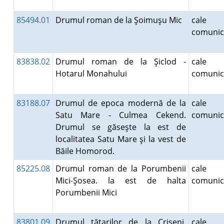
85494.01
Drumul roman de la Şoimuşu Mic
cale
comunic
83838.02
Drumul roman de la Şiclod -
cale
Hotarul Monahului
comunic
83188.07
Drumul de epoca modernă de la
cale
Satu Mare - Culmea Cekend.
comunic
Drumul se găseşte la est de
localitatea Satu Mare şi la vest de
Băile Homorod.
85225.08
Drumul roman de la Porumbenii
cale
Mici-Şosea. la est de halta
comunic
Porumbenii Mici
83801.09
Drumul tătarilor de la Crişeni.
cale