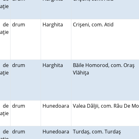
aţie
 de
drum
Harghita
Crişeni, com. Atid
aţie
 de
drum
Harghita
Băile Homorod, com. Oraş
aţie
Vlăhiţa
 de
drum
Hunedoara
Valea Dâljii, com. Râu De M
aţie
 de
drum
Hunedoara
Turdaş, com. Turdaş