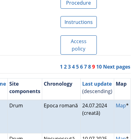
Procedure
Instructions
Access
policy
1
2
3
4
5
6
7
8
9
10
Next pages
une
Site
Chronology
Last update
Map
components
(descending)
Drum
Epoca romană
24.07.2024
Map
*
(creată)
Drum
Necunoscută
10.07.2025
Map
*