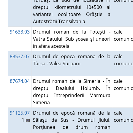
Turdaş. La sud de localitate în
comunic
dreptul kilometrului 10+500 al
variantei ocolitoare Orăştie a
Autostrăzii Transilvania
91633.03
Drumul roman de la Toteşti -
cale
Vatra Satului. Sub şosea şi uneori
comunic
în afara acesteia
88537.07
Drumul de epocă romană de la
cale
Târsa - Valea Surpării
comunic
87674.04
Drumul roman de la Simeria - În
cale
dreptul Dealului Holumb. În
comunic
dreptul întreprinderii Marmura
Simeria
91125.07
Drumul de epocă romană de la
cale
1
Sălaşu de Sus - Drumul Jiului.
comunic
Porţiunea de drum roman