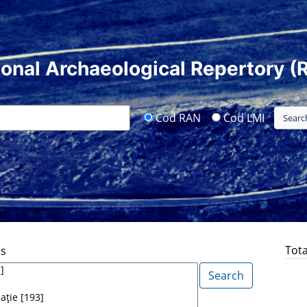
ional Archaeological Repertory (
Cod RAN
Cod LMI
Tota
ds