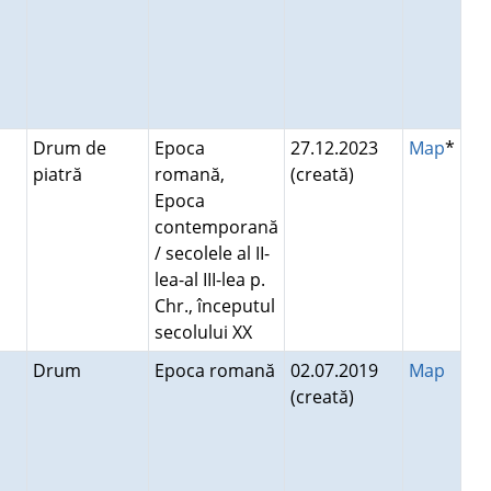
Drum de
Epoca
27.12.2023
Map
*
piatră
romană,
(creată)
Epoca
contemporană
/ secolele al II-
lea-al III-lea p.
Chr., începutul
secolului XX
Drum
Epoca romană
02.07.2019
Map
(creată)