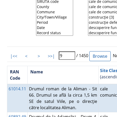
/ 1450
Nu
|<<
<
>
>>|
Site Cla
RAN
Name
(ascendi
Code
61014.11
Drumul roman de la Aliman - Sit
cale
66. Drumul se află la circa 1,5 km
comunic
SE de satul Viile, pe o direcţie
către localitatea Aliman.
60892.49
Drumul de la Adamclisi - Drum 4.
cale