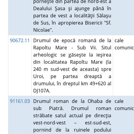
porneşte din partea de nord-est a
Dealului Şasa şi ajunge până în
partea de vest a localităţii Sălaşu
de Sus, în apropierea Bisericii "Sf.
Nicolae".
90672.11
Drumul de epocă romană de la
cale
Rapoltu Mare - Sub Vii. Situl
comunic
arheologic se găseşte la ieşirea
din localitatea Rapoltu Mare (la
240 m sud-vest de aceasta) spre
Uroi, pe partea dreaptă a
drumului, în dreptul km 49+620 al
DJ107A.
91161.03
Drumul roman de la Ohaba de
cale
sub Piatră. Drumul roman
comunic
străbate satul actual pe direcţia
vest-nord-vest – est-sud-est,
pornind de la ruinele podului