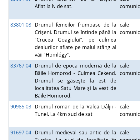
Aflat la N de sat.
comunic
83801.08
Drumul femeilor frumoase de la
cale
Crişeni. Drumul se întinde până la
comunic
”Crucea Goagiului”, pe culmea
dealurilor aflate pe malul stâng al
văii ”Homlógy”.
83767.04
Drumul de epoca modernă de la
cale
Băile Homorod - Culmea Cekend.
comunic
Drumul se găseşte la est de
localitatea Satu Mare şi la vest de
Băile Homorod.
90985.03
Drumul roman de la Valea Dâljii -
cale
Tunel. La 4km sud de sat
comunic
91697.04
Drumul medieval sau antic de la
cale