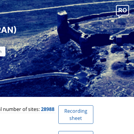
RAN)
l number of sites:
28988
Recording
sheet