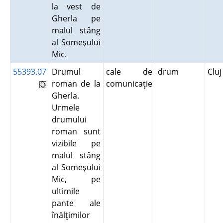
la vest de
Gherla pe
malul stâng
al Someşului
Mic.
55393.07
Drumul
cale de
drum
Clu
roman de la
comunicaţie
Gherla.
Urmele
drumului
roman sunt
vizibile pe
malul stâng
al Someşului
Mic, pe
ultimile
pante ale
înălţimilor