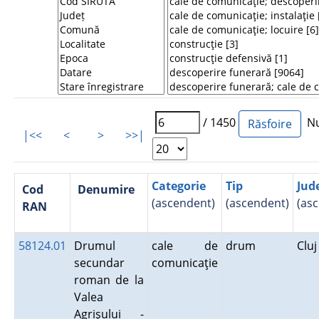
/ 1450
Num
|<<
<
>
>>|
Categorie
Tip
Jud
Cod
Denumire
(ascendent)
(ascendent)
(as
RAN
58124.01
Drumul
cale de
drum
Clu
secundar
comunicaţie
roman de la
Valea
Agrişului -