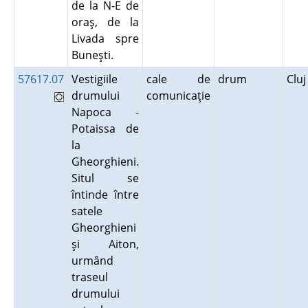
de la N-E de
oraş, de la
Livada spre
Buneşti.
57617.07
Vestigiile
cale de
drum
Clu
drumului
comunicaţie
Napoca -
Potaissa de
la
Gheorghieni.
Situl se
întinde între
satele
Gheorghieni
şi Aiton,
urmând
traseul
drumului