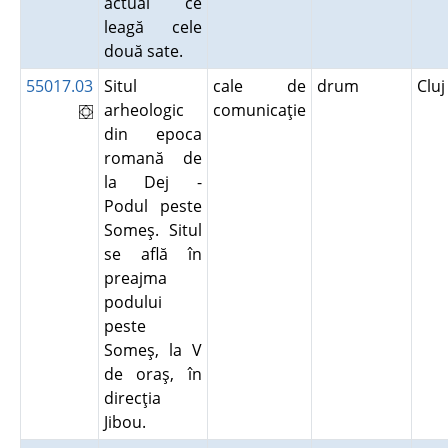
actual ce
leagă cele
două sate.
55017.03
Situl
cale de
drum
Clu
arheologic
comunicaţie
din epoca
romană de
la Dej -
Podul peste
Someş. Situl
se află în
preajma
podului
peste
Someş, la V
de oraş, în
direcţia
Jibou.