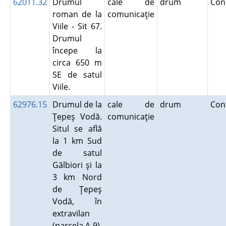
62011.32
Drumul
cale de
drum
Con
roman de la
comunicaţie
Viile - Sit 67.
Drumul
începe la
circa 650 m
SE de satul
Viile.
62976.15
Drumul de la
cale de
drum
Con
Ţepeş Vodă.
comunicaţie
Situl se află
la 1 km Sud
de satul
Gălbiori şi la
3 km Nord
de Ţepeş
Vodă, în
extravilan
(parcela A 9),