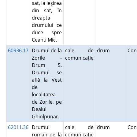
sat, la ieşirea
din sat, în
dreapta
drumului ce
duce spre
Ceanu Mic.
60936.17
Drumul de la
cale de
drum
Con
Zorile -
comunicaţie
Drum 5.
Drumul se
află la Vest
de
localitatea
de Zorile, pe
Dealul
Ghiolpunar.
62011.36
Drumul
cale de
drum
Con
roman de la
comunicaţie