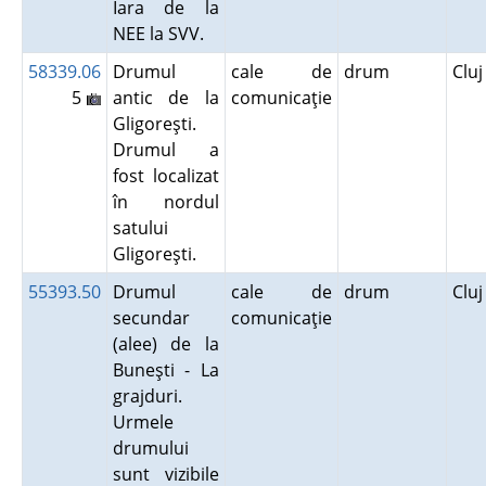
Iara de la
NEE la SVV.
58339.06
Drumul
cale de
drum
Clu
5
antic de la
comunicaţie
Gligoreşti.
Drumul a
fost localizat
în nordul
satului
Gligoreşti.
55393.50
Drumul
cale de
drum
Clu
secundar
comunicaţie
(alee) de la
Buneşti - La
grajduri.
Urmele
drumului
sunt vizibile