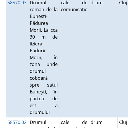
58570.03
Drumul
cale de
drum
Clu
roman de la
comunicaţie
Buneşti-
Pădurea
Morii. La cca
30 m de
liziera
Pădurii
Morii, în
zona unde
drumul
coboară
spre satul
Buneşti, în
partea de
est a
drumului
58570.02
Drumul
cale de
drum
Clu