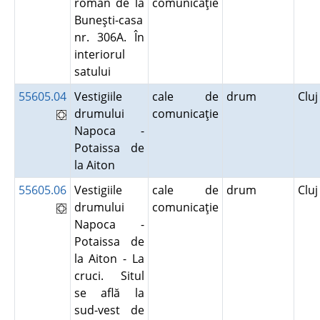
roman de la
comunicaţie
Buneşti-casa
nr. 306A. În
interiorul
satului
55605.04
Vestigiile
cale de
drum
Clu
drumului
comunicaţie
Napoca -
Potaissa de
la Aiton
55605.06
Vestigiile
cale de
drum
Clu
drumului
comunicaţie
Napoca -
Potaissa de
la Aiton - La
cruci. Situl
se află la
sud-vest de