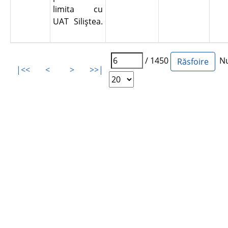
limita cu
UAT Siliştea.
/ 1450
Num
|<<
<
>
>>|