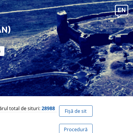
AN)
ul total de situri:
28988
Fișă de sit
Procedură