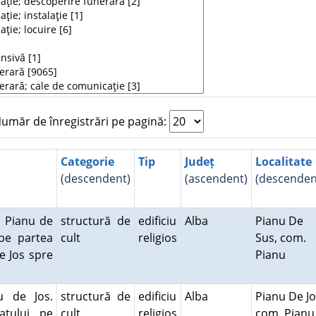
măr de înregistrări pe pagină:
Categorie
Tip
Județ
Localitate
(descendent)
(ascendent)
(descenden
a Pianu de
structură de
edificiu
Alba
Pianu De
, pe partea
cult
religios
Sus, com.
e Jos spre
Pianu
u de Jos.
structură de
edificiu
Alba
Pianu De Jo
atului, pe
cult
religios
com. Pian