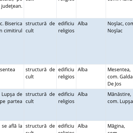
 judeţean.
c. Biserica
structură de
edificiu
Alba
Noşlac, co
n cimitirul
cult
religios
Noşlac
Mesentea
structură de
edificiu
Alba
Mesentea,
cult
religios
com. Galda
De Jos
i Lupşa de
structură de
edificiu
Alba
Mănăstire,
 pe partea
cult
religios
com. Lupş
se află la
structură de
edificiu
Alba
Măgina,