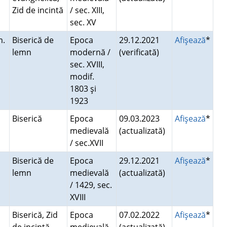
Zid de incintă
/ sec. XIII,
sec. XV
m.
Biserică de
Epoca
29.12.2021
Afişează
*
lemn
modernă /
(verificată)
sec. XVIII,
modif.
1803 şi
1923
Biserică
Epoca
09.03.2023
Afişează
*
medievală
(actualizată)
/ sec.XVII
Biserică de
Epoca
29.12.2021
Afişează
*
a
lemn
medievală
(actualizată)
/ 1429, sec.
XVIII
Biserică, Zid
Epoca
07.02.2022
Afişează
*