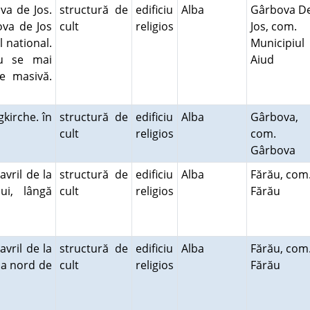
va de Jos.
structură de
edificiu
Alba
Gârbova D
ova de Jos
cult
religios
Jos, com.
l national.
Municipiul
iu se mai
Aiud
e masivă.
gkirche. în
structură de
edificiu
Alba
Gârbova,
cult
religios
com.
Gârbova
avril de la
structură de
edificiu
Alba
Fărău, com
ui, lângă
cult
religios
Fărău
avril de la
structură de
edificiu
Alba
Fărău, com
 la nord de
cult
religios
Fărău