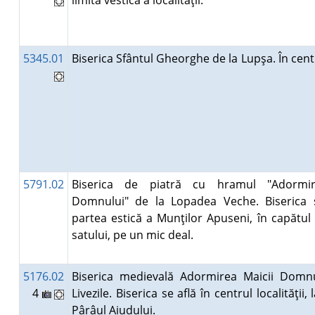
limita vestică a localităţii.
5345.01
Biserica Sfântul Gheorghe de la Lupşa. În cent
5791.02
Biserica de piatră cu hramul "Adormi
Domnului" de la Lopadea Veche. Biserica s
partea estică a Munţilor Apuseni, în capătul 
satului, pe un mic deal.
5176.02
Biserica medievală Adormirea Maicii Domnu
4
Livezile. Biserica se află în centrul localităţii,
Pârâul Aiudului.