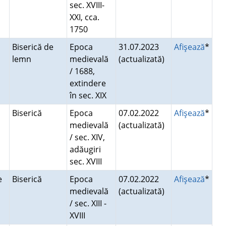
sec. XVIII-
XXI, cca.
1750
Biserică de
Epoca
31.07.2023
Afişează
*
lemn
medievală
(actualizată)
/ 1688,
extindere
în sec. XIX
Biserică
Epoca
07.02.2022
Afişează
*
medievală
(actualizată)
/ sec. XIV,
adăugiri
sec. XVIII
e
Biserică
Epoca
07.02.2022
Afişează
*
medievală
(actualizată)
/ sec. XIII -
XVIII