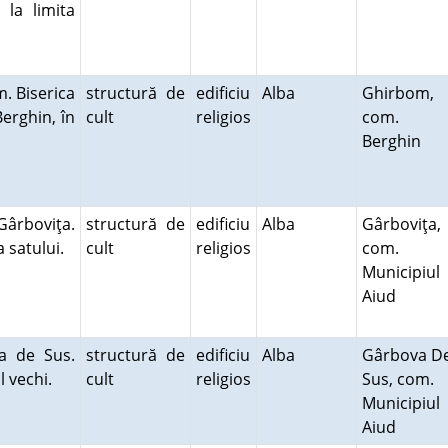
 la limita
. Biserica
structură de
edificiu
Alba
Ghirbom,
erghin, în
cult
religios
com.
Berghin
ârboviţa.
structură de
edificiu
Alba
Gârboviţa,
a satului.
cult
religios
com.
Municipiul
Aiud
a de Sus.
structură de
edificiu
Alba
Gârbova D
ul vechi.
cult
religios
Sus, com.
Municipiul
Aiud