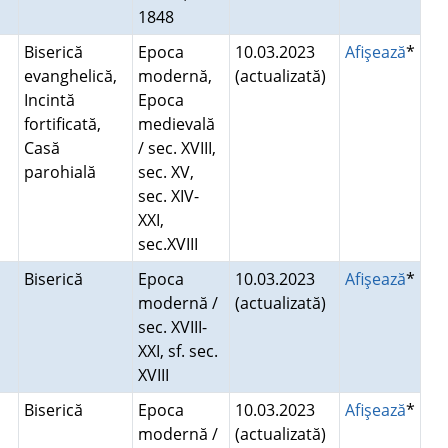
1848
Biserică
Epoca
10.03.2023
Afişează
*
evanghelică,
modernă,
(actualizată)
Incintă
Epoca
fortificată,
medievală
Casă
/ sec. XVIII,
parohială
sec. XV,
sec. XIV-
XXI,
sec.XVIII
Biserică
Epoca
10.03.2023
Afişează
*
modernă /
(actualizată)
sec. XVIII-
XXI, sf. sec.
XVIII
Biserică
Epoca
10.03.2023
Afişează
*
modernă /
(actualizată)