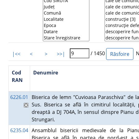
/ 1450
Nu
|<<
<
>
>>|
Cod
Denumire
RAN
6226.01
Biserica de lemn "Cuvioasa Paraschiva" de l
Sus. Biserica se află în cimitirul localităţii
dreaptă a DJ 704A, în sensul dinspre Pianu d
Strungari.
6235.04
Ansamblul bisericii medievale de la Pian
Biserica se află în partea de nord-est a s