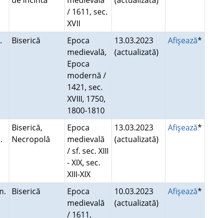
de incintă
medievală
(actualizată)
/ 1611, sec.
XVII
.
Biserică
Epoca
13.03.2023
Afişează
*
medievală,
(actualizată)
Epoca
modernă /
1421, sec.
XVIII, 1750,
1800-1810
Biserică,
Epoca
13.03.2023
Afişează
*
.
Necropolă
medievală
(actualizată)
/ sf. sec. XIII
- XIX, sec.
XIII-XIX
m.
Biserică
Epoca
10.03.2023
Afişează
*
medievală
(actualizată)
/ 1611,