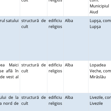
cult
religios
com.
Municipiul
Aiud
rul satului
structură de
edificiu
Alba
Lupşa, com
cult
religios
Lupşa
rea Maici
structură de
edificiu
Alba
Lopadea
e află în
cult
religios
Veche, com
de vest al
Mirăslău
lui de la
structură de
edificiu
Alba
Livezile, co
 la nord de
cult
religios
Livezile