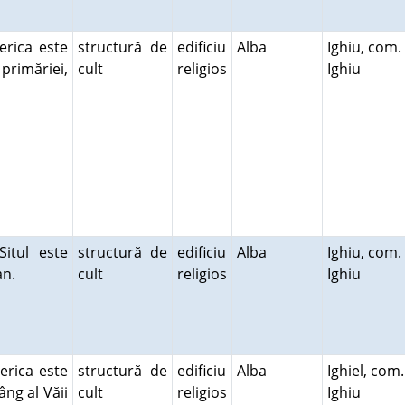
serica este
structură de
edificiu
Alba
Ighiu, com.
 primăriei,
cult
religios
Ighiu
Situl este
structură de
edificiu
Alba
Ighiu, com.
lan.
cult
religios
Ighiu
erica este
structură de
edificiu
Alba
Ighiel, com.
ng al Văii
cult
religios
Ighiu