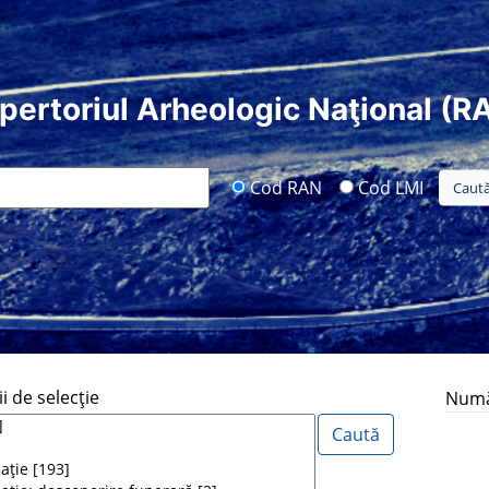
pertoriul Arheologic Naţional (R
Cod RAN
Cod LMI
i de selecţie
Număr