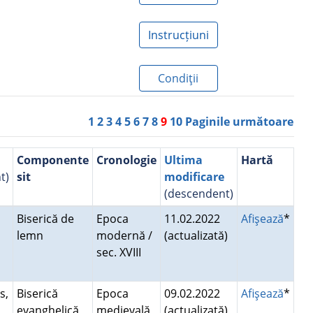
Instrucțiuni
Condiţii
1
2
3
4
5
6
7
8
9
10
Paginile următoare
Componente
Cronologie
Ultima
Hartă
t)
sit
modificare
(descendent)
Biserică de
Epoca
11.02.2022
Afişează
*
lemn
modernă /
(actualizată)
sec. XVIII
s,
Biserică
Epoca
09.02.2022
Afişează
*
u
evanghelică,
medievală
(actualizată)