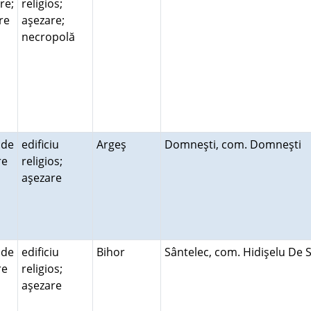
re;
religios;
re
aşezare;
necropolă
 de
edificiu
Argeş
Domneşti, com. Domneşti
ire
religios;
aşezare
 de
edificiu
Bihor
Sântelec, com. Hidişelu De 
ire
religios;
aşezare