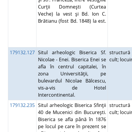
Curţii Domneşti (Curtea
Veche) la vest şi Bd. Ion C.
Brătianu (fost Bd. 1848) la est.
179132.127
Situl arheologic Biserica Sf.
structură
Nicolae - Enei. Biserica Enei se
cult; locu
afla în centrul capitalei, în
zona Universităţii, pe
bulevardul Nicolae Bălcescu,
vis-a-vis de Hotel
Intercontinental.
179132.235
Situl arheologic Biserica Sfinţii
structură
40 de Mucenici din Bucureşti.
cult; locu
Biserica se afla până în 1876
pe locul pe care în prezent se