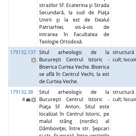
strazilor Sf. Ecaterina şi Strada
Secundară, la sud de Piaţa
Unirii şi la est de Dealul
Patriarhiei, vis-à-vis de
intrarea în Facultatea de
Teologie Ortodoxă.
179132.137
Situl arheologic de la
structură
Bucureşti Centrul Istoric -
cult; locu
Biserica Curtea Veche. Biserica
se află în Centrul Vechi, la est
de Curtea Veche.
179132.38
Situl arheologic de la
structură
4
Bucureşti Centrul Istoric -
cult; locu
Piaţa Sf. Anton. Situl este
localizat în Centrul Istoric, pe
malul stâng (nordic) al
Dâmboviţei, între str. Şepcari
şi str. Franceză, între vestigiile