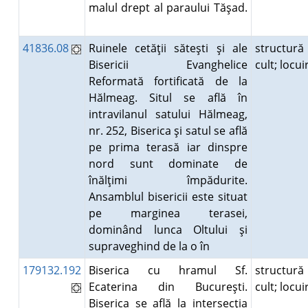
malul drept al paraului Tăşad.
41836.08
Ruinele cetăţii săteşti şi ale
structură
Bisericii Evanghelice
cult; locu
Reformată fortificată de la
Hălmeag. Situl se află în
intravilanul satului Hălmeag,
nr. 252, Biserica şi satul se află
pe prima terasă iar dinspre
nord sunt dominate de
înălţimi împădurite.
Ansamblul bisericii este situat
pe marginea terasei,
dominând lunca Oltului şi
supraveghind de la o în
179132.192
Biserica cu hramul Sf.
structură
Ecaterina din Bucureşti.
cult; locu
Biserica se află la intersecţia