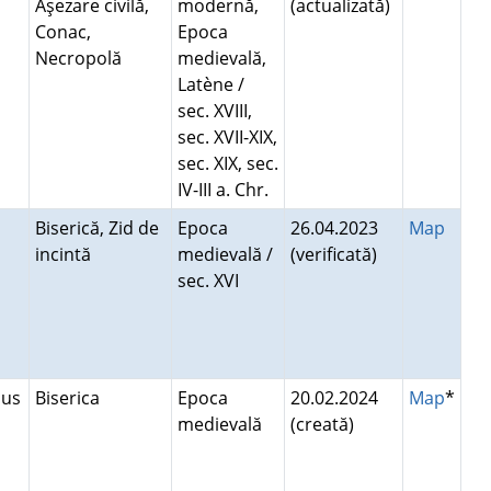
Aşezare civilă,
modernă,
(actualizată)
Conac,
Epoca
Necropolă
medievală,
Latène /
sec. XVIII,
sec. XVII-XIX,
sec. XIX, sec.
IV-III a. Chr.
Biserică, Zid de
Epoca
26.04.2023
Map
incintă
medievală /
(verificată)
sec. XVI
Sus
Biserica
Epoca
20.02.2024
Map
*
medievală
(creată)