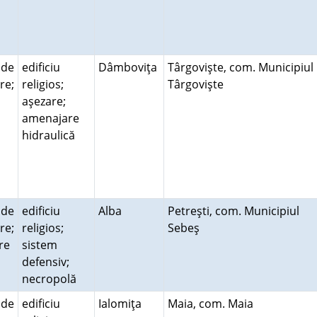
 de
edificiu
Dâmboviţa
Târgovişte, com. Municipiul
re;
religios;
Târgovişte
aşezare;
amenajare
hidraulică
 de
edificiu
Alba
Petreşti, com. Municipiul
re;
religios;
Sebeş
re
sistem
defensiv;
necropolă
 de
edificiu
Ialomiţa
Maia, com. Maia