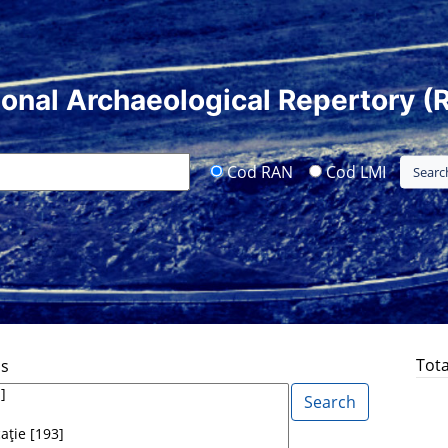
ional Archaeological Repertory (
Cod RAN
Cod LMI
Tota
ds