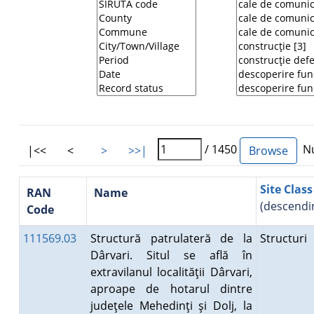
/ 1450
Nu
|<<
<
>
>>|
Site Class
RAN
Name
(descendi
Code
111569.03
Structură patrulateră de la
Structuri
Dârvari. Situl se află în
extravilanul localităţii Dârvari,
aproape de hotarul dintre
judeţele Mehedinţi şi Dolj, la