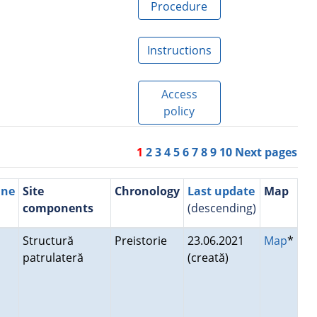
Procedure
Instructions
Access
policy
1
2
3
4
5
6
7
8
9
10
Next pages
une
Site
Chronology
Last update
Map
components
(descending)
Structură
Preistorie
23.06.2021
Map
*
patrulateră
(creată)