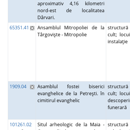
aproximativ 4,16 kilometri
nord-est de localitatea
Dârvari.
65351.41
Ansamblul Mitropoliei de la
structură
Târgovişte - Mitropolie
cult; locui
instalaţie
1909.04
Asamblul fostei biserici
structură
evanghelice de la Petreşti. în
cult; locui
cimitirul evanghelic
descoperi
funerară
101261.02
Situl arheologic de la Maia -
structură