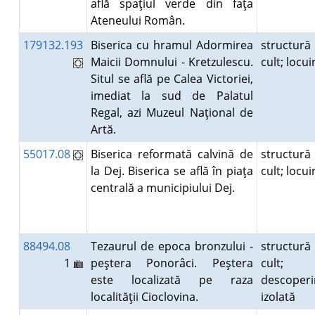
află spaţiul verde din faţa
Ateneului Român.
179132.193
Biserica cu hramul Adormirea
structură
Maicii Domnului - Kretzulescu.
cult; locu
Situl se află pe Calea Victoriei,
imediat la sud de Palatul
Regal, azi Muzeul Naţional de
Artă.
55017.08
Biserica reformată calvină de
structură
la Dej. Biserica se află în piaţa
cult; locu
centrală a municipiului Dej.
88494.08
Tezaurul de epoca bronzului -
structură
1
peştera Ponorâci. Peştera
cult;
este localizată pe raza
descoperi
localităţii Cioclovina.
izolată