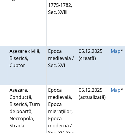
1775-1782,
Sec. XVIII
Aşezare civilă,
Epoca
05.12.2025
Map
*
Biserică,
medievală /
(creată)
Cuptor
Sec. XVI
Aşezare,
Epoca
05.12.2025
Map
*
Conductă,
medievală,
(actualizată)
Biserică, Turn
Epoca
de poartă,
migraţiilor,
Necropolă,
Epoca
Stradă
modernă /
Sec. XV, Sec.