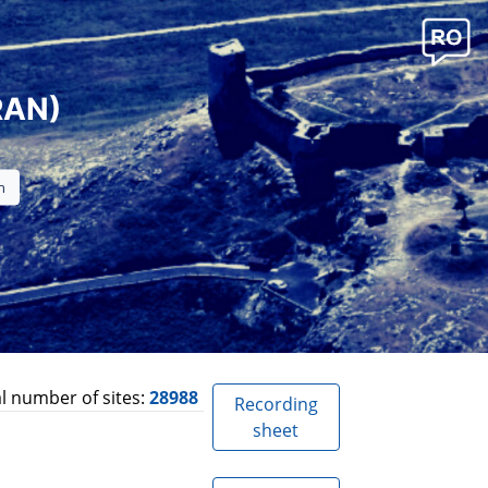
RAN)
l number of sites:
28988
Recording
sheet