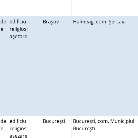
 de
edificiu
Braşov
Hălmeag, com. Şercaia
ire
religios;
aşezare
 de
edificiu
Bucureşti
Bucureşti, com. Municipiul
ire
religios;
Bucureşti
aşezare