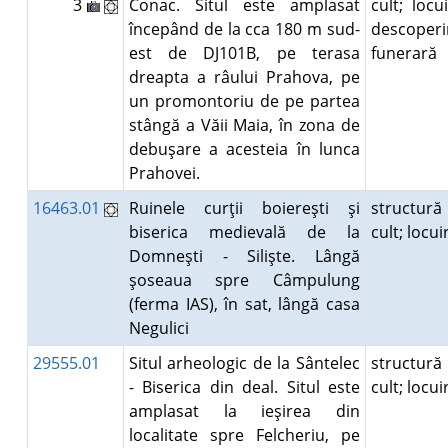
3
Conac. Situl este amplasat
cult; locui
începând de la cca 180 m sud-
descoperi
est de DJ101B, pe terasa
funerară
dreapta a râului Prahova, pe
un promontoriu de pe partea
stângă a Văii Maia, în zona de
debuşare a acesteia în lunca
Prahovei.
16463.01
Ruinele curţii boiereşti şi
structură
biserica medievală de la
cult; locu
Domneşti - Silişte. Lângă
şoseaua spre Câmpulung
(ferma IAS), în sat, lângă casa
Negulici
29555.01
Situl arheologic de la Sântelec
structură
- Biserica din deal. Situl este
cult; locu
amplasat la ieşirea din
localitate spre Felcheriu, pe