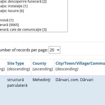
mber of records per page:
Site Type
County
City/Town/Village/Comm
ng)
(descending)
(ascending)
(descending)
structură
Mehedinţi
Dârvari, com. Dârvari
patrulateră