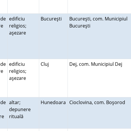
 de
edificiu
Bucureşti
Bucureşti, com. Municipiul
ire
religios;
Bucureşti
aşezare
 de
edificiu
Cluj
Dej, com. Municipiul Dej
ire
religios;
aşezare
 de
altar;
Hunedoara
Cioclovina, com. Boşorod
depunere
re
rituală