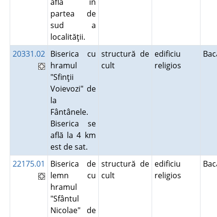
află în
partea de
sud a
localităţii.
20331.02
Biserica cu
structură de
edificiu
Ba
hramul
cult
religios
"Sfinţii
Voievozi" de
la
Fântânele.
Biserica se
află la 4 km
est de sat.
22175.01
Biserica de
structură de
edificiu
Ba
lemn cu
cult
religios
hramul
"Sfântul
Nicolae" de