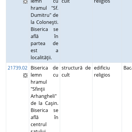
lemn cu
cult
religios
hramul "Sf.
Dumitru" de
la Coloneşti.
Biserica se
află în
partea de
est a
localităţii.
21739.02
Biserica de
structură de
edificiu
Ba
lemn cu
cult
religios
hramul
"Sfinţii
Arhangheli"
de la Caşin.
Biserica se
află în
centrul
satului.