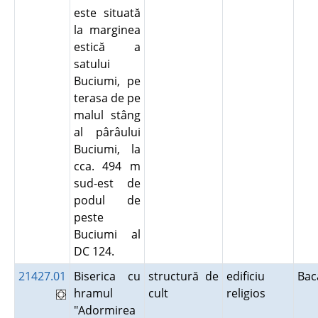
este situată
la marginea
estică a
satului
Buciumi, pe
terasa de pe
malul stâng
al pârâului
Buciumi, la
cca. 494 m
sud-est de
podul de
peste
Buciumi al
DC 124.
21427.01
Biserica cu
structură de
edificiu
Ba
hramul
cult
religios
"Adormirea