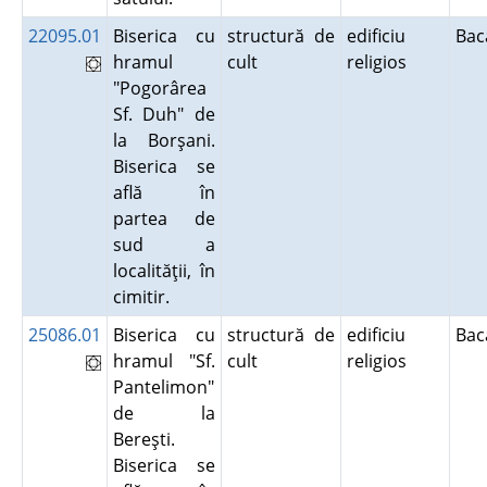
22095.01
Biserica cu
structură de
edificiu
Ba
hramul
cult
religios
"Pogorârea
Sf. Duh" de
la Borşani.
Biserica se
află în
partea de
sud a
localităţii, în
cimitir.
25086.01
Biserica cu
structură de
edificiu
Ba
hramul "Sf.
cult
religios
Pantelimon"
de la
Bereşti.
Biserica se