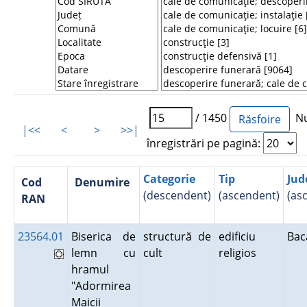
/ 1450
Nu
|<<
<
>
>>|
înregistrări pe pagină:
Categorie
Tip
Jud
Cod
Denumire
(descendent)
(ascendent)
(as
RAN
23564.01
Biserica de
structură de
edificiu
Ba
lemn cu
cult
religios
hramul
"Adormirea
Maicii