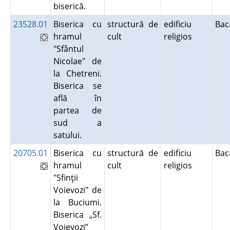
biserică.
23528.01
Biserica cu
structură de
edificiu
Ba
hramul
cult
religios
"Sfântul
Nicolae" de
la Chetreni.
Biserica se
află în
partea de
sud a
satului.
20705.01
Biserica cu
structură de
edificiu
Ba
hramul
cult
religios
"Sfinţii
Voievozi" de
la Buciumi.
Biserica „Sf.
Voievozi”