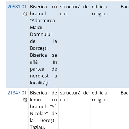
20581.01
Biserica cu
structură de
edificiu
Ba
hramul
cult
religios
"Adormirea
Maicii
Domnului"
de la
Borzeşti.
Biserica se
află în
partea de
nord-est a
localităţii.
21347.01
Biserica de
structură de
edificiu
Ba
lemn cu
cult
religios
hramul "Sf.
Nicolae" de
la Bereşti-
Tazlău.