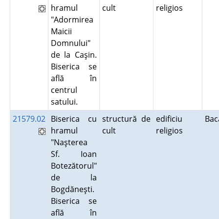
hramul
cult
religios
"Adormirea
Maicii
Domnului"
de la Caşin.
Biserica se
află în
centrul
satului.
21579.02
Biserica cu
structură de
edificiu
Ba
hramul
cult
religios
"Naşterea
Sf. Ioan
Botezătorul"
de la
Bogdăneşti.
Biserica se
află în