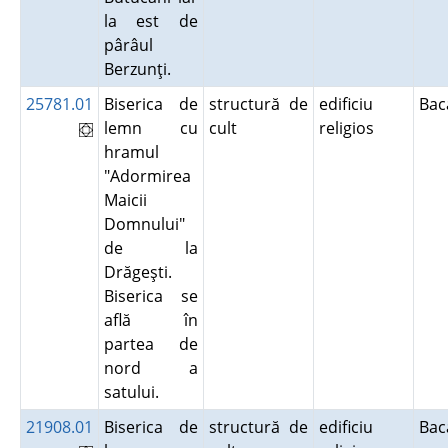
la est de
pârâul
Berzunţi.
25781.01
Biserica de
structură de
edificiu
Ba
lemn cu
cult
religios
hramul
"Adormirea
Maicii
Domnului"
de la
Drăgeşti.
Biserica se
află în
partea de
nord a
satului.
21908.01
Biserica de
structură de
edificiu
Ba