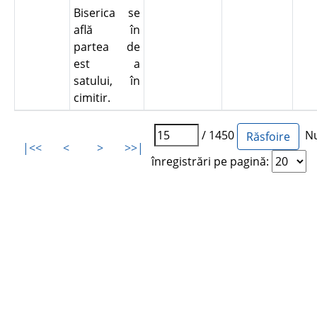
Biserica se
află în
partea de
est a
satului, în
cimitir.
/ 1450
Nu
|<<
<
>
>>|
înregistrări pe pagină: