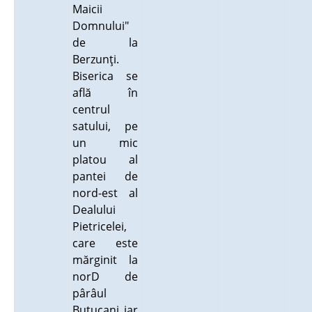
Maicii
Domnului"
de la
Berzunţi.
Biserica se
află în
centrul
satului, pe
un mic
platou al
pantei de
nord-est al
Dealului
Pietricelei,
care este
mărginit la
norD de
pârâul
Butucani iar