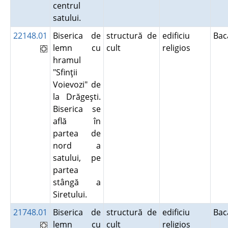
centrul
satului.
22148.01
Biserica de
structură de
edificiu
Ba
lemn cu
cult
religios
hramul
"Sfinţii
Voievozi" de
la Drăgeşti.
Biserica se
află în
partea de
nord a
satului, pe
partea
stângă a
Siretului.
21748.01
Biserica de
structură de
edificiu
Ba
lemn cu
cult
religios