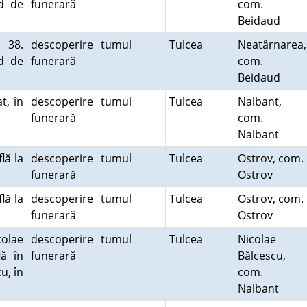
d de
funerară
com.
Beidaud
 38.
descoperire
tumul
Tulcea
Neatârnarea,
d de
funerară
com.
Beidaud
t, în
descoperire
tumul
Tulcea
Nalbant,
funerară
com.
Nalbant
lă la
descoperire
tumul
Tulcea
Ostrov, com.
funerară
Ostrov
lă la
descoperire
tumul
Tulcea
Ostrov, com.
funerară
Ostrov
olae
descoperire
tumul
Tulcea
Nicolae
lă în
funerară
Bălcescu,
u, în
com.
Nalbant