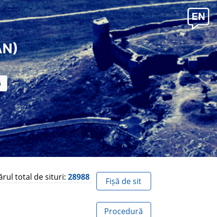
AN)
ul total de situri:
28988
Fișă de sit
Procedură