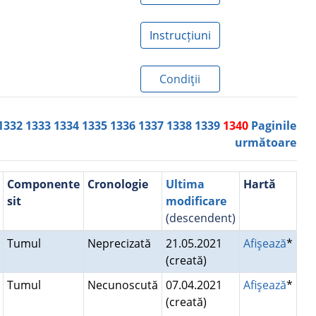
Instrucțiuni
Condiţii
1332
1333
1334
1335
1336
1337
1338
1339
1340
Paginile
următoare
Componente
Cronologie
Ultima
Hartă
sit
modificare
(descendent)
Tumul
Neprecizată
21.05.2021
Afişează
*
(creată)
Tumul
Necunoscută
07.04.2021
Afişează
*
(creată)