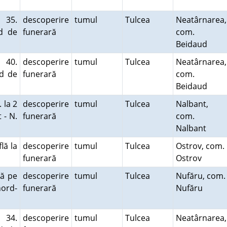
 35.
descoperire
tumul
Tulcea
Neatârnarea,
d de
funerară
com.
Beidaud
 40.
descoperire
tumul
Tulcea
Neatârnarea,
ud de
funerară
com.
Beidaud
 la 2
descoperire
tumul
Tulcea
Nalbant,
 - N.
funerară
com.
Nalbant
lă la
descoperire
tumul
Tulcea
Ostrov, com.
funerară
Ostrov
lă pe
descoperire
tumul
Tulcea
Nufăru, com.
nord-
funerară
Nufăru
 34.
descoperire
tumul
Tulcea
Neatârnarea,