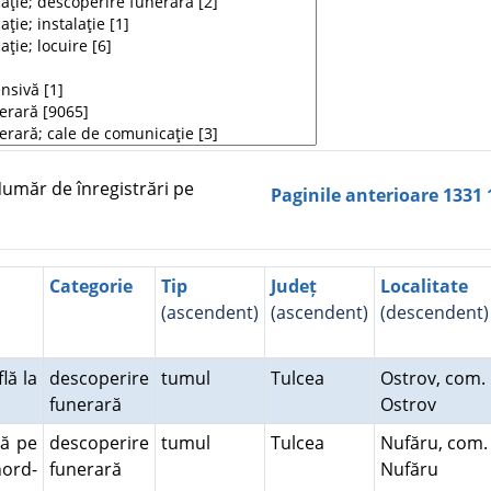
măr de înregistrări pe
Paginile anterioare
1331
Categorie
Tip
Județ
Localitate
(ascendent)
(ascendent)
(descendent)
lă la
descoperire
tumul
Tulcea
Ostrov, com.
funerară
Ostrov
lă pe
descoperire
tumul
Tulcea
Nufăru, com.
nord-
funerară
Nufăru