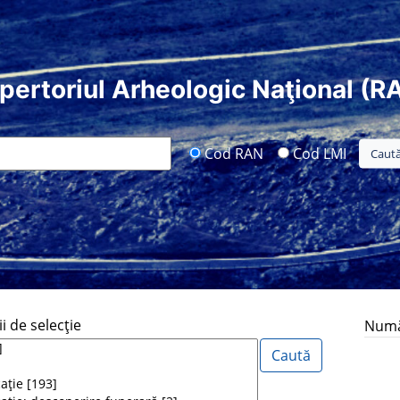
pertoriul Arheologic Naţional (R
Cod RAN
Cod LMI
i de selecţie
Număr