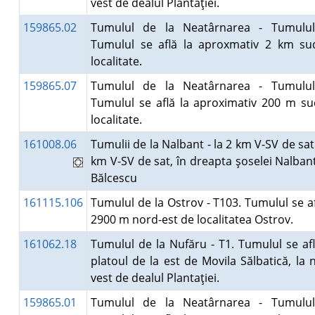
vest de dealul Plantaţiei.
159865.02
Tumulul de la Neatârnarea - Tumulul
Tumulul se află la aproxmativ 2 km su
localitate.
159865.07
Tumulul de la Neatârnarea - Tumulul
Tumulul se află la aproximativ 200 m s
localitate.
161008.06
Tumulii de la Nalbant - la 2 km V-SV de sat.
km V-SV de sat, în dreapta şoselei Nalbant
Bălcescu
161115.106
Tumulul de la Ostrov - T103. Tumulul se af
2900 m nord-est de localitatea Ostrov.
161062.18
Tumulul de la Nufăru - T1. Tumulul se af
platoul de la est de Movila Sălbatică, la 
vest de dealul Plantaţiei.
159865.01
Tumulul de la Neatârnarea - Tumulul