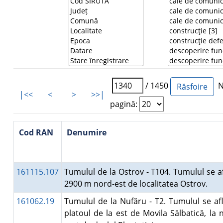
/ 1450
Nu
|<<
<
>
>>|
pagină:
Cod RAN
Denumire
161115.107
Tumulul de la Ostrov - T104. Tumulul se af
2900 m nord-est de localitatea Ostrov.
161062.19
Tumulul de la Nufăru - T2. Tumulul se af
platoul de la est de Movila Sălbatică, la 